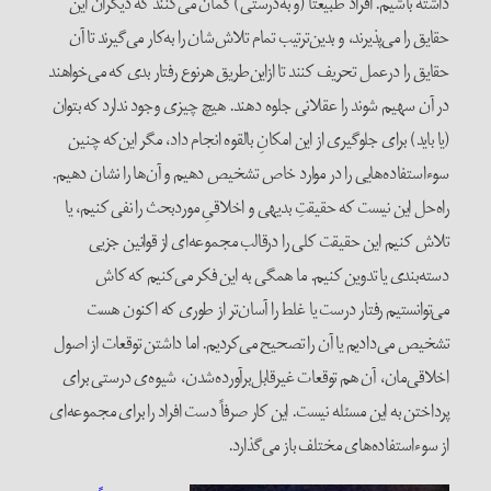
داشته باشیم. افراد طبیعتاً (و به‌درستی) گمان می‌کنند که دیگران این
حقایق را می‌پذیرند، و بدین‌ترتیب تمام تلاش‌شان را به‌کار می‌گیرند تا آن
حقایق را در‌عمل تحریف کنند تا ‌از‌این‌طریق هر‌نوع رفتار بدی که می‌خواهند
در آن سهیم شوند را عقلانی جلوه دهند. هیچ چیزی وجود ندارد که بتوان
(یا باید) برای جلوگیری از این امکانِ‌ بالقوه انجام داد، مگر این‌که چنین
سوء‌استفاده‌هایی را در موارد خاص تشخیص دهیم و آن‌ها را نشان دهیم.
راه‌حل این نیست که حقیقتِ بدیهی و اخلاقیِ مورد‌بحث را نفی کنیم، یا
تلاش کنیم این حقیقت کلی را در‌قالب مجموعه‌ای از قوانین جزیی
دسته‌بندی یا تدوین کنیم. ما همگی به این فکر می‌کنیم که کاش
می‌توانستیم رفتار درست یا غلط را آسان‌تر از طوری که اکنون هست
تشخیص می‌دادیم یا آن را تصحیح می‌کردیم. اما داشتن توقعات از اصول
اخلاقی‌مان، آن هم توقعات غیر‌قابل‌بر‌آورده‌شدن، شیوه‌ی درستی برای
پرداختن به این مسئله نیست. این کار صرفاً دست افراد را برای مجموعه‌ای
از سوء‌استفاده‌های مختلف باز می‌گذارد.