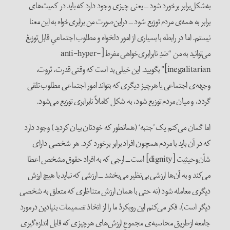
به‌شکل‌برابر برخورد شود ــ یعنی چیزی وجود دارد که باید در کمیت‌های
برابر به همه‌ی مردم توزیع شود ــ در‌این‌صورت من برابری‌خواه به این معنا
نیستم. اما در رابطه با بسیاری از امور دلخواه و مطلوب اجتماعیِ قابل‌توزیعْ
می‌توانید به من “ضدِ نابرابری‌خواهی مفرط [anti-hyper-
inegalitarian]” بگویید. این خیلی بد است که وقتی قدرت، ثروت،
وجهه‌ی اجتماعی یا هر‌چیز دیگری که بتواند امور اجتماعی مطلوب تلقی
گردد، و میان مردم توزیع شود، به شکل کاملاً نا‌برابری توزیع می‌شود.
اما گمان می‌کنم یک ’جنبه‘ (همانطور که خودتان بیان کردید) وجود دارد
که در آن باید با مردم همچون افراد برابر برخورد کرد. هر شخصی دارای
شأن‌و‌حیثیت [dignity] است ــ ارجی که به افراد حقوق مشخص اعطا
می‌کند و به آن‌ها ارزشی بی‌نظیر می‌بخشد ــ ارزشی که نباید با هیچ ارزش
دیگری معامله شود (نه حتی با همان ارزش متناظری که متعلق به شخصی
دیگر است). فکر می‌کنم این رویکردْ ما را از اتخاذ تصمیمات بنیادین در‌مورد
جامعه از‌طریق محاسبه‌ی مجموعِ ارزش‌های هر‌چیزی که قابل اندازه‌گیری