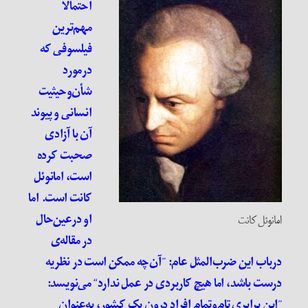
احتمالاً
مهم‌ترین
فیلسوفی که
در‌مورد
شأن‌و‌حیثیت
انسانی و پیوند
آن با آزادی
صحبت کرده
است، امانوئل
کانت است. اما
او در‌عین‌حال
امانوئل کانت
در مقاله‌ی
در‌باب این ضرب‌المثل‌ عام:
”
آن‌چه ممکن است در نظریه
درست باشد، اما هیچ کاربردی در عمل ندارد
“
می‌نویسد:
”
این برابریِ تام‌و‌تمامِ افرادِ درون یک کشور، به‌عنوان