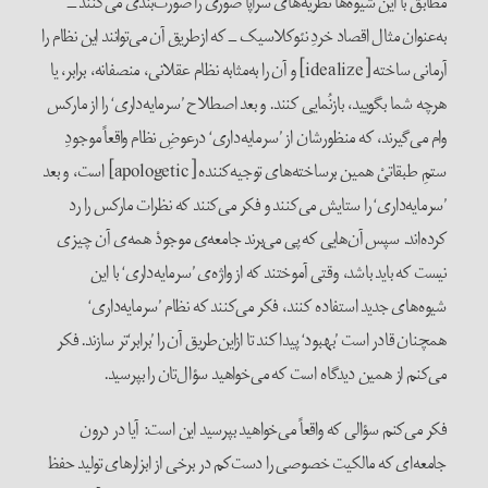
مطابق با این شیوه‌ها نظریه‌های سرا‌پا صوری را صورت‌بندی می‌کنند ــ
به‌عنوان مثال اقصاد خردِ نئو‌کلاسیک ــ که از‌طریق آن می‌توانند این نظام را
آرمانی ساخته [idealize] و آن را به‌مثابه نظام عقلانی، منصفانه، برابر، یا
هر‌چه شما بگویید، باز‌نُمایی کنند. و بعد اصطلاح ’سرمایه‌داری‘ را از مارکس
وام می‌گیرند، که منظور‌شان از ’سرمایه‌داری‘ در‌عوضِ نظام واقعاً موجودِ
ستمِ طبقاتیْ همین برساخته‌های توجیه‌کننده [apologetic] است، و بعد
’سرمایه‌داری‘ را ستایش می‌کنند و فکر می‌کنند که نظرات مارکس را رد
کرده‌اند. سپس آن‌هایی که پی می‌برند جامعه‌ی موجودْ همه‌ی آن چیزی
نیست که باید باشد، وقتی آموختند که از واژه‌ی ’سرمایه‌داری‘ با این
شیوه‌های جدید استفاده کنند، فکر می‌کنند که نظام ’سرمایه‌داری‘
همچنان قادر است ’بهبود‘ پیدا کند تا از‌این‌طریق آن را ’‌برابر‘تر سازند. فکر
می‌کنم از همین دید‌گاه است که می‌خواهید سؤال‌تان را بپرسید.
فکر می‌کنم سؤالی که واقعاً می‌خواهید بپرسید این است: آیا در درون
جامعه‌ای که مالکیت خصوصی را دست‌کم در برخی از ابزار‌های تولید حفظ