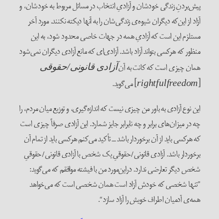
پیش‌بردنِ زندگی خود‌شان و آزادیِ انتخاب در مسائل مربوط به خود‌شان‌، و
آزاد از این‌که دیگران شیوه‌ی زندگی‌شان را به آنها دیکته نکنند. مورد آخر
مستلزم این است که آزادیِ همه در جهات خاصی محدود شود، به این
منظور که هر‌کسی بتواند آزاد باشد. آزادی‌ای که مانع آزادی دیگران نمی‌شود
همان چیزی است که کانت به آن
آزادی قانونی‌/‌حقوقی
[
] می‌گوید.
rightfulfreedom
این نوع آزادی به باور من چیزی نیست که اندازه‌گیری، و توزیع میان مردم، را
چه در میزان‌های برابر و چه نا‌برابر جایز شمارد. این آزادی صرفاً چیزی است
که هر‌کسی باید از آن برخوردار باشد ــ تأکید می‌کنم هر‌کسی باید از تمام آن
برخوردار باشد. آزادی قانونی‌/‌حقوقیِ یک شخص با آزادی قانونی‌/‌حقوقیِ
شخص دیگر تعارضی ندارد. در‌این‌مورد من با فیشته موافقم که می‌گوید:
”تنها شخصی که خودش آزاد است همان شخصی است که می‌خواهد
همه‌ی آدمیان اطراف خویش را آزاد سازد“.