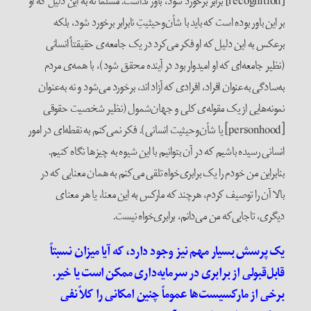
[recognition] برابر برخورد شود، باور نداشت. مسلماً نه به این دلیل که او
بر این باور بوده است که باید با شأن‌و‌حیثیتِ نا‌برابر برخورد شود، بلکه
برعکس به این دلیل که او فکر می‌کرد در یک جامعه‌ی حقیقتاً انسانی
(نظیر جامعه‌ای که او امید‌وار بود در آینده محقق شود)، با همه‌ی مردم
به‌سادگی به‌عنوان افراد، افرادی که آزاد اند، برخورد می‌شود و نه به‌عنوان
نمونه‌هایی از یک مقوله‌ی کلی و جهان‌شمول (نظیر شخصیت حقوقی
[personhood] یا شأن‌و‌حیثیت انسانی). فکر نمی‌کنم به نقطه‌ای در امور
انسانی رسیده باشیم که در آن بتوانیم با این شیوه به چیز‌ها نگاه کنیم.
بنا‌بر‌این من خودم را یک برابری‌خواه تلقی می‌کنم به همان معنایی که در
بالا آن را توصیف کردم، هر‌چند که مارکس به این معنا، یا هر معنای
دیگری، تا‌جایی‌که من می‌دانم، برابری‌خواه نیست.
یک پرسش بسیار مهم نیز وجود دارد، که آیا میزان نسبتاً
قابل‌قبولی از برابری در سرمایه‌داری ممکن است یا خیر.
برخی از مارکسیست‌ها عموماً چنین امکانی را کلاً نفی