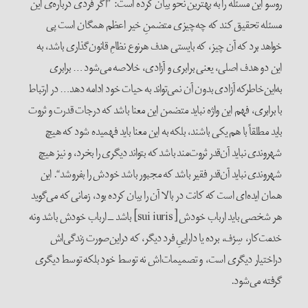
روسو این مسئله را به بهترین نحو بیان کرده است: ”اگر فردی درباره‌ی این
مسئله تحقیق کند که چه‌چیزی متضمنِ خیر اعظم همگان است پی
خواهد برد که آن چیز، که بایستی هدف هر‌نوع نظامِ قانون‌گذاری باشد، به
این دو هدف اصلی، یعنی برابری و آزادی، خلاصه می‌شود … برابری
به‌این‌خاطر‌که آزادی بدون آن نمی‌تواند به حیات خود ادامه دهد… در ارتباط
با برابری، فهم این واژه نباید متضمن این معنا باشد که درجات قدرت و ثروت
باید مطلقاً با هم یکی باشند، بلکه به این معنا باید فهمیده شود که هیچ
شهروندی نباید آن‌قدر ثروت‌مند باشد که بتواند دیگری را بخرد، و نیز هیچ
شهروندی نباید آن‌قدر فقیر باشد که مجبور باشد خودش را بفروشد“. این
همان ایده‌ای است که کانت در ‌بالا آن را بیان کرده بود، زمانی که می‌گوید
هر شخصی باید ارباب خودش [sui iuris] باشد ــ ارباب خودش باشد ونه
خدمت‌کار، سِرْف، برده یا داراییِ فرد دیگر، که در‌این‌صورت زندگی‌اش
در‌اختیار دیگری است، و تصمیمات‌اش نه توسط خود بلکه توسط دیگری
گرفته می‌شود.