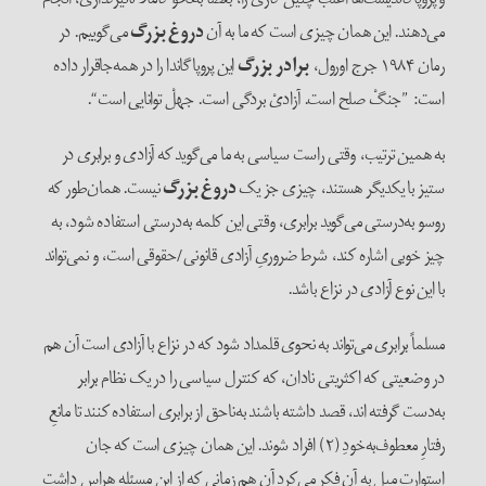
می‌دهند. این همان چیزی است که ما به آن
دروغ بزرگ
می‌گوییم. در
رمان ۱۹۸۴ جرج اورول،
برادر بزرگ
این پروپاگاندا را در همه‌جاقرار داده
است: ”جنگْ صلح است. آزادیْ بردگی است. جهلْ توانایی است“.
به همین ترتیب، وقتی راست سیاسی به ما می‌گوید که آزادی و برابری در
ستیز با یکدیگر هستند، چیزی جز یک
دروغ بزرگ
نیست. همان‌طور که
روسو به‌درستی می‌گوید برابری، وقتی این کلمه به‌درستی استفاده شود، به
چیز خوبی اشاره کند، شرط ضروریِ آزادی قانونی‌/‌حقوقی است، و نمی‌تواند
با این نوع آزادی در نزاع باشد.
مسلماً برابری می‌تواند به نحوی قلمداد شود که در نزاع با آزادی است آن هم
در وضعیتی که اکثریتی نادان، که کنترل سیاسی را در یک نظام برابر
به‌دست گرفته اند، قصد داشته باشند به‌ناحق از برابری استفاده کنند تا مانعِ
رفتارِ معطوف‌به‌خودِ (۲) افراد شوند. این همان چیزی است که جان
استوارت میل به آن فکر می‌کرد آن هم زمانی که از این مسئله هراس داشت