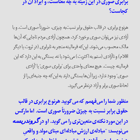
برابری صوری در این زمینه به چه معناست، و ایراد آن در
کجاست؟
هر‌نوع برابری، در قالب حقوق برابر نسبت‌به چیزی، ضرورتاً صوری است. و با
آزادی نیز می‌توان صوری برخورد کرد، همچون آزادی مردم تا‌جایی‌که آن‌ها
مالک محسوب می‌شوند. این‌که فرمالیته منجر به نابرابری (در ثروت یا دیگر
اقلام) و ‌ناآزادی (ستم به اکثریت) می‌شود یا نه، بستگی به این دارد که این
فرمالیته چیست. هیچ معنای واحدی برای ’برابری صوری‘ یا ’آزادی
صوری‘ وجود ندارد، زیرا آن‌ها بستگی دارند به این‌که چه جنبه‌ای را از
‌لحاظ‌صوری برابر و آزاد در‌نظر می‌گیرید.
منظور شما را می‌فهمم که می‌گویید هر‌نوع برابری در قالب
حقوق برابر نسبت ‌به چیزیْ ضرورتاً صوری است. اما مارکس
در این مورد نکته‌ی متعین‌تری را می‌گوید. او در
گروندریسه
می‌نویسد:
”
مبادله‌ی ارزش مبادله‌ای مبنای مولد و واقعیِ