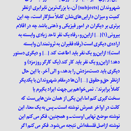
شهروندان [
subjects
] آن، با بزرگ‌ترین نابرابری از‌نظر
کمیت و میزان دارایی‌های‌شان کاملاً سازگار است، چه این
برتری بر دیگران در امور فیزیکی و ذهنی باشد چه در اقلام
بیرونی (۱)[…] از‌این‌رو، رفاه یک نفر تا‌حد‌ زیادی وابسته به
اراده‌ی دیگری است (رفاه فقیران به ثروتمندان وابسته
است)؛ از‌این‌رو یک نفر باید اطاعت کند […] و دیگری دستور
دهد؛ از‌این‌رو یک نفر باید کار کند (یک کار‌گر روز‌مزد) و
دیگری باید دست‌مزد‌ش را بدهد، و الی آخر. با این حال
از‌نظر حق‌و‌حقوق […] آن‌ها در‌مقام شهروندان با یکدیگر
کاملاً برابرند
“
. نمی‌خواهم بی‌جهت ایراد بگیرم یا
سخت‌گیری کنم اما،این یکی از همان متن‌هایی‌ست که
کانت در اواخر عمرش نوشته است ــ پس به یک‌ معنا، این
نوشته موضع نهایی اوست ــ و همچنین، فکر می‌کنم این
نوشته ازاصل فلسفه‌اش نتیجه می‌شود. فکر می‌کنم اگر