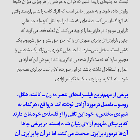
نیست که جنبه‌ای را پیدا کنیم که در آن به هر‌کسی از هر‌چیزی میزان دقیقاً
برابری داده شود. و به همین خاطر است که افرادْ کانت را بد می‌فهمند وقتی
که آنها گمان می‌کنند قطعه‌ای که شما در‌اینجا نقل کرده‌اید حدِ غاییِ
نا‌برابری موجود در دارایی‌ها را توجیه‌ می‌کند. آن قطعه فقط می‌گوید که
چنین نا‌برابری‌ایْ برابری صوری‌‌ای را که جزو حق بشر و حقِ شهروندِ یک
کشور است، مختل نمی‌سازد. اما حد غایی نا‌برابری می‌تواند یک شخص را
مجبور سازد که خدمت‌گزار شخص دیگری باشد در‌عوض این‌که آزادی
عمل و استقلال داشته باشد. در این صورت، لازم است نا‌برابری تصحیح
شود ــ نه با تکیه بر برابری، بلکه با تکیه بر آزادی.
برخی از مهم‌ترین فیلسوف‌های عصر مدرن ــ کانت، هگل،
روسو ــ مفصل در‌مورد آزادی نوشته‌اند. در‌واقع، هرکدام به
شیوه‌ی مختص‌به خود این تلقی را از فلسفه‌ی خود‌شان دارند
که بر‌مبنای مفهوم آزادی بنیان شده است. در برخی جا‌ها
آن‌ها در‌مورد برابری صحبت می‌کنند، اما در آن‌جا برابری آن