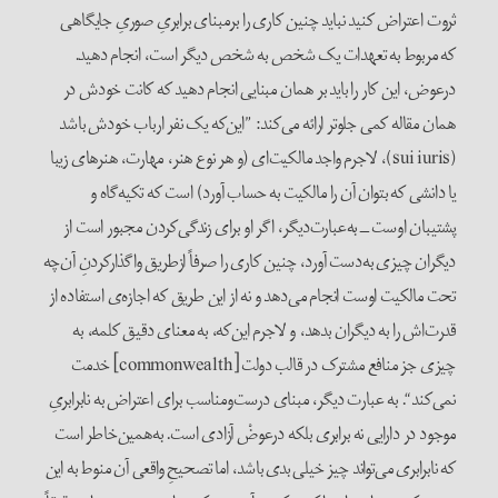
ثروت اعتراض کنید نباید چنین کاری را بر‌مبنای برابریِ صوری‌ِ جایگاهی
که مربوط به تعهدات یک شخص به شخص دیگر است، انجام دهید.
در‌عوض، این کار را باید بر همان مبنایی انجام دهید که کانت خودش در
همان مقاله کمی جلوتر ارائه می‌کند: ”این‌که یک نفر ارباب خودش باشد
(sui iuris)، لاجرم واجد مالکیت‌ای (و هر نوع هنر، مهارت، هنر‌های زیبا
یا دانشی که بتوان آن را ‌مالکیت به ‌حساب آورد) است که تکیه‌گاه و
پشتیبان اوست ــ به‌عبارت‌دیگر، اگر او برای زندگی‌کردن مجبور است از
دیگران چیزی به‌دست آورد، چنین کاری را صرفاً از‌طریق واگذار‌کردنِ آن‌چه
تحت مالکیت اوست انجام می‌دهد و نه از این طریق که اجازه‌ی استفاده از
قدرت‌اش را به دیگران بدهد، و لاجرم این‌که، به معنای دقیق کلمه، به
چیزی جز منافع مشترک در قالب دولت [commonwealth] خدمت
نمی‌کند“. به عبارت دیگر، مبنای درست‌و‌مناسب برای اعتراض به نا‌برابریِ
موجود در دارایی‌ نه برابری بلکه در‌عوضْ آزادی است. به‌همین‌خاطر است
که نا‌برابری می‌تواند چیز خیلی بدی باشد، اما تصحیحِ واقعی آن منوط به این