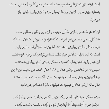
است (رفاه، ثروت، توانایی‌ها، هر‌چه شما اسمش را می‌گذارید) و تلقی عدالت
به‌مثابه توزیع معینی از این چیز‌ها در‌میان مردم (توزیع برابر یا نا‌برابر) باز
می‌دارد.
این‌که هر شخصی دارای شأن‌و‌حیثیت یا ارزشِ بی‌نظیر و مطلق است
به‌شکل‌بدیهی متضمن این امر است که افراد واجد ارزش یکسان ــ یا، اگر
دوست دارید، ارزش برابری ــ هستند. اما این امر صرفاً پیامد طبیعیِ این
است که آنها دارای شأن‌ و‌ حیثیت‌اند. شما می‌توانید یک برابری‌خواه باشید
آن هم با باور‌داشتن به این‌که مردم همگی دارای ارزش برابری هستند و
سپس به هر شخصی ارزشی معادل ۱.۹۸ دلار اختصاص ‌دهید. من با این
نوع از برابری‌خواهی مخالف خواهم بود، حتی اگر به هر شخص نه ۱.۹۸
دلار بلکه ارزشی معادل میلیون‌ها میلیون دلار اختصاص می‌دادید.
مردم همگی حق دارند (حقی یکسان، یا اگر می‌خواهید، حقی برابر) که با
عزت‌و‌احترام [dignity] با آنها رفتار شود و آزادی داشته باشند ــ آزادیِ