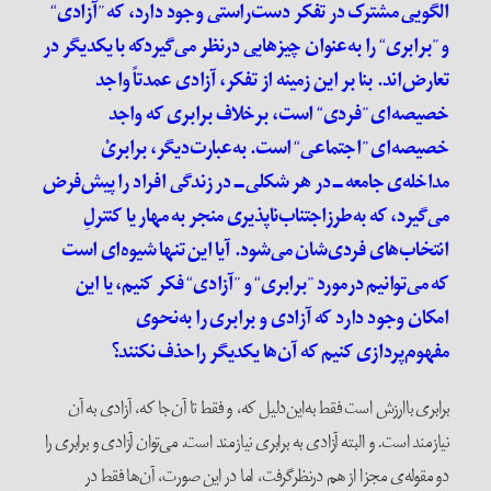
الگویی مشترک در تفکر دست‌راستی وجود دارد، که
”
آزادی
“
و
”
برابری
“
را به‌عنوان چیز‌هایی در‌نظر می‌گیردکه با یکدیگر در
تعارض‌اند. بنا بر این زمینه از تفکر، آزادی عمدتاً واجد
خصیصه‌ای
”
فردی
“
است، بر‌خلاف برابری که واجد
خصیصه‌ای
”
اجتماعی
“
است. به‌عبارت‌دیگر، برابریْ
مداخله‌ی جامعه ــ در هر شکلی ــ در زندگی افراد را پیش‌فرض
می‌گیرد، که به‌طرز‌اجتناب‌نا‌پذیری منجر به مهار یا کنترلِ
انتخاب‌های فردی‌شان می‌شود. آیا این تنها شیوه‌ای است
که می‌توانیم در‌مورد
”
برابری
“
و
”
آزادی
“
فکر کنیم، یا این
امکان وجود دارد که آزادی و برابری را به‌نحوی
مفهوم‌پردازی کنیم که آن‌ها یکدیگر راحذف نکنند؟
برابری با‌ارزش است فقط به‌این‌دلیل که، و فقط تا آن‌جا که، آزادی به آن
نیاز‌مند است. و البته آزادی به برابری نیاز‌مند است. می‌توان آزادی و برابری را
دو مقوله‌ی مجزا از هم در‌نظر‌گرفت، اما در این صورت، آن‌ها فقط در