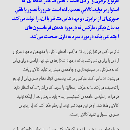
هر‌نوع برابری و آزادی است
“
. یعنی ساختار جامعه‌ای که
استوار بر تولیدـ‌کالاییِ تعمیم‌یافته است ضرورتاً تصور یا تلقیِ
صوری‌ای از برابری، و نهاد‌هایی متناظر با آن، را تولید می‌کند.
به بیان دیگر، مارکس نه در‌مورد همه‌ی فرماسیون‌های
اجتماعی بلکه در‌مورد سرمایه‌داری صحبت می‌کند.
فکر می‌کنم در نقل‌قول بالا، مارکس ادعایی کلی یا مفهومیْ در‌مورد هر‌نوع
آزادی یا برابری نمی‌کند، بلکه در‌مورد شکل‌های بنیادین آزادی و برابری‌ای
که به‌طور‌کلی در سرمایه‌داری و جامعه‌ی مبتنی بر تولید کالایی یافت
می‌شود، ادعا می‌کند. مارکس در نقد برنامه‌ی گوتا، نظام صوری‌ای از توزیع
را توصیف می‌کند ــ”به هر‌کس مطابق با سهم کاری‌اش“ ــ که انتظار دارد
در مراحل اولیه‌ی جامعه‌ی کمونیستی رواج یابد ــ یعنی بعد از اینکه تولید
کالایی ملغا شد. او در این مورد نمی‌تواند این‌طور فکر کند که این برابری
صوری استوار بر تولید کالایی است.
شما منظور من را بد می‌فهمید اگر فکر کنید من این اعتقاد را دارم که برابری