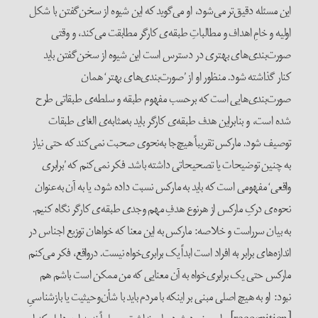
این مسئله دقیق‌تر می‌شود، او می‌گوید که این شیوه از سخن‌گفتن با شکل
اولیه و خامِ اهداف و مطالباتِ طبقه‌ی کار‌گر مطابقت می‌کند، و وقتی
صورت‌بندی‌های بهتری در ‌دسترس است این شیوه از سخن‌گفتن باید
کنار گذاشته شود. منظور او از ’صورت‌بندی‌های بهتر‘ همان
صورت‌بندی‌هایی است که بر‌حسب مفهوم طبقه و سلطه‌ی طبقاتی طرح
شده است، و بنا‌بر‌این هدف طبقه‌ی کار‌گر باید به‌مثابه‌ی الغای طبقات
توصیف شود. مارکس تقریباً هیچ‌جا به‌نحوی صحبت نمی‌کند که حتی نیاز
به چنین توضیحات یا تصحیحاتی داشته باشد. فکر نمی‌کنم که ’برابری
واقعی‘ مفهومی است که باید به مارکس نسبت داده شود، یا به آن به‌عنوان
نحوه‌ی درکِ مارکس از هر‌نوع هدفِ مهم‌ و‌جدی طبقه‌ی کار‌گر نگاه کنیم.
به بیان سر‌راست و خلاصه: مارکس به این معنا که خواهان توزیع اجناس در
اندازه‌های برابر به افراد است ابداً یک برابری‌خواه نیست. در‌واقع، فکر می‌کنم
مارکس حتی یک برابری‌خواه به آن معنایی که من ممکن است باشم هم
نبود: او به هیچ اصلی مبنی بر اینکه با مردم باید با شأن‌و‌حیثیت یا بازشناسیِ