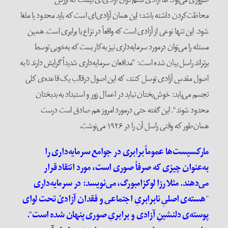
محاظت‌کردن داشته باشد؛ این همان آزادی‌ای است که باید محدود یا ملغا
شود. این تنها نوعی از آزادی‌ است که واقعاً در نزاع با برابری است. همین
مسئله را می‌توان در‌مورد سرمایه‌داری نیز به‌کار بست که به‌خوبی توسط
برتراند راسل بیان شده است: ”مدافعان سرمایه‌داری شدیداً گرایش دارند تا به
اصول مقدسِ آزادی توسل کنند، که این اصول در‌قالب یک قاعده‌ی کلی
تجسم می‌یابد: خوش‌بختان نباید در اعمال زور و استبداد به بد‌بختان
محدود شوند“. این گفته حتی در‌مورد امروز هم صادق است درست
همان‌طور که وقتی راسل آن را در ۱۹۲۶ می‌نوشت.
مارکسیست‌ها عموماً برابری در جوامع سرمایه‌داری را
به‌عنوان چیزی که صرفاً صوری است، مورد انتقاد قرار
می‌دهند. مثلا رزا لوکزامبورگ، می‌نویسد: در سرمایه‌داری
”
هسته‌ی اصلیِ نا‌برابریِ اجتماعی و فقدان آزادیْ تحت لوای
پوسته‌ی دلنشینِ آزادی و برابریِ صوری پنهان شده است
“
.