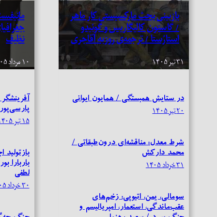
بازبینی بحث مارکسیستی کار ماهر
مانیفست
/ گاستون کالیگاریس و گوئیدو
جغرافیا
استارُستا / ترجمه‌ی روزبه آقاجری
نظیف
۳۱ تیر ۱۴۰۵
۱۰ مرداد ۱۴۰۵
در ستایش همبستگی / همایون ایوانی
آفرینشگر 
پارسی‌پور
۲۰ تیر ۱۴۰۵
۱۵ تیر ۱۴۰۵
شرط معدل: مناقشه‌ای درون‌طبقاتی /
محمد دارکش
بازتولید 
باربارا ب
۳۱ خرداد ۱۴۰۵
لطفی
۳۰ خرداد ۱۴۰۵
سومالی، یمن، اتیوپی: زخم‌های
عقب‌ماندگی، استعمار، امپریالیسم و
جنگ سرد / سعید رهنما
جنگ چه‌گو