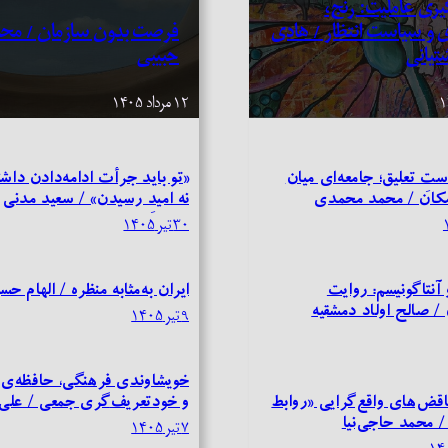
یری عاملیت: رنج،
ی و سیاست انتظار / هادی
فرصت بدون سازمان / مح
تیانی
حبیبی
۱۲ مرداد ۱۴۰۵
تِ تعلیق؛ جامعه‌ای میان
«تو باید جرأت ادامه‌دادن داش
مکان / محمد محمدی
نه امیدِ رسیدن» / سعید مدنی
۳۰ تیر ۱۴۰۵
 آنتاگونیسم: روایت
ایران به‌مثابه منظره / الهام حس
/ صالح اولاد دمشقیه
۹ تیر ۱۴۰۵
خویشاوندی فرهنگی، حافظه‌ی 
قض‌های واقع‌گرایی «روابط
و خودتعریف‌‎گری جمعی / علی آشوری
 / محمد حاجی‌نیا
۷ تیر ۱۴۰۵