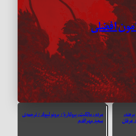
دامون افضلی
برهنه،
مردم، مالکیت، پرولتاریا / برونو لیپولد / ترجمه‌ی
 عرفان
سعید مهراقدم