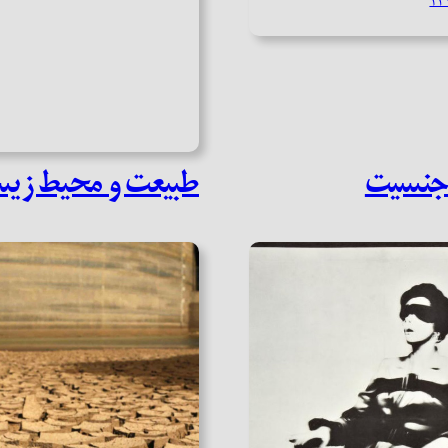
 جنسیت
طبیعت و محیط زی