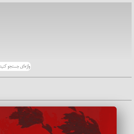
رفتن
به
محتوا
جستجو