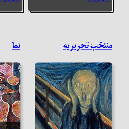
منتخب تحریریه
نما