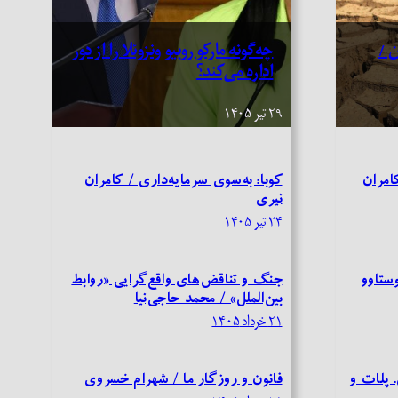
ن /
چه‌گونه مارکو روبیو ونزوئلا را از دور
اداره می‌کند؟
۲۹ تیر ۱۴۰۵
امران
کوبا: به‌سوی سرمایه‌داری / کامران
نیری
۲۴ تیر ۱۴۰۵
وستاوو
جنگ و تناقض‌های واقع‌گرایی «روابط
بین‌الملل» / محمد حاجی‌نیا
۲۱ خرداد ۱۴۰۵
. پلات و
فانون و روزگار ما / شهرام خسروی