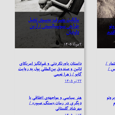
مالکیت مصرف: به‌سوی تخیل
ونو
طراحی سوسیالیستی / آرین
اقدم
داودیان
۳ مرداد ۱۴۰۵
مار /
داستان باورنکردنی و غم‌انگیز امریکای
یس /
لاتین و صندوق بین‌المللی پول به روایت
گابو / زهرا نعیمی
۲۳ تیر ۱۴۰۵
رونو
هنر سیاسی و مواجهه‌ی اخلاقی با
م
دیگری در رمان «سنگ صبور» /
مهرشاد گلستانی