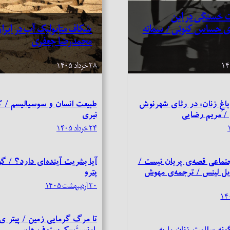
 خستگی در این
ی حساس کنونی / سمانه
شکاف متابولیک آب در ایرا
محمدرضا جعفری
۲۸ خرداد ۱۴۰۵
باغِ زنان: در رثای شهرنوش
طبیعت انسان و سوسیالیسم / ک
 / مریم رضایی
نیری
۲۴ خرداد ۱۴۰۵
اجتماعی قصه‌ی پریان نیست /
آیا بشریت آینده‌ای دارد؟ / گ
وریل لینس / ترجمه‌ی مهوش
پترو
۲۰ اردیبهشت ۱۴۰۵
تا مرگِ گرمایی زمین / پیتر ی
نه سلامت زنان را به
ارنست-کریستوف هاس