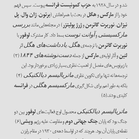
شد و در سال ۱۹۲۸ به
حزب کمونیست فرانسه
پیوست. سپس فهم
خود را از
مارکس
و
هگل
در بحث با همراهانش (
برتون
،
ژان
وال
،
پل
نیزان
،
نوربرت
گاترمن
و
ژرژ
پولیتزر
) در مجله‌‌هایی مانند
بررسی
و
بسط داد. کار مشترک
لوفور
با
مارکسیستی
آوانت توست
نوربرت
گاترمن
با ترجمه‌‌ی‌
،
اثر
هگل
یادداشت‌‌های هگل
لنین
و آثار اولیه‌‌‌ی
مارکس
از جمله
(۳)
دست‌نوشته‌‌های ۱۸۴۴
با زیرنویس‌‌های مفصل از اهمیت نظری بسیار زیادی برخوردار بود. این
ترجمه‌‌ها نه تنها برای تکوین نظری
(۴)
ماتریالیسم دیالکتیکی
بلکه به طور اعم برای شکل‌‌گیری
در
فرانسه
مارکسیسم هگلی
کلیدی بودند.(۵)
محصول اوج فعالیت‌‌های
لوفور
بین دو
ماتریالیسم دیالکتیکی
جنگ بود که پایان
جنگ جهانی دوم
و مقاومت علیه رژیم
ویشی
(۶)
نقطه‌‌ی پایان آن بود. هرچند که در اواسط دهه‌‌ی ۱۹۳۰ در مقام رایزن