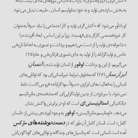
«کنش‌‌گری یکپارچه‌‌سازی»، بازتاب مکانیکی نیروهای مادی نیست بلکه
به بخش سازنده‌‌ی تولید و به خودِ متابولیسم انسان ‌ـ ‌طبیعت تبدیل می‌‌شود.
او یادآور می‌‌شود که «کنش‌‌گری تولید و کار اجتماعی را نباید صرفاً به‌عنوان
کار غیرتخصصی کارگر یدی فهمید». زیرا بر این اساس، ابعاد آفریننده یا
«شاعرانه»ی تولید را از دست می‌‌‌دهیم و برداشت و تصوری به لحاظ تاریخی
خاص و تولیدگرایانه را از تولید به جای تصوری فراتاریخی و عام(۲۵)
می‌‌گیریم. از این رو برداشت
لوفور
از انسان تولیدشده با
انسانِ
،(۲۶) که مخلوق شرایط غیرانسانی‌‌ای بود که توانایی‌‌های
ابزارساز
انسانی را به فعالیت‌‌های ابزاریِ «صرفاً سودگرایانه» فرو می‌‌کاست خلط
نمی‌‌شود. با سرباززدن از چنین تولید‌گرایی‌‌ای که مشخصه‌‌ی ماتریالیسم
دیالکتیکی
استالینیستی‌‌ای
است که او در برابرش واکنش نشان
می‌‌دهد، «اومانیسم ماتریالیستی»
لوفور
به وجود آورنده‌‌ی بینشی از «انسان
کامل» است. انسان کامل آن‌طور که در
مارکس
دست‌‌نوشته‌‌های
آمده است انسانی است که پتانسیل‌‌های چندگانه و توانایی‌‌های گوناگون‌‌اش