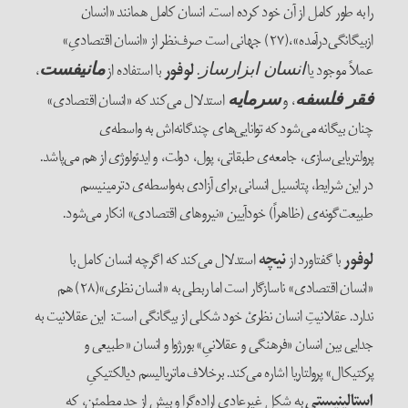
را به طور کامل از آن خود کرده است. انسان کامل همانند «انسان
ازبیگانگی‌‌‌درآمده»،(۲۷) جهانی است صرف‌نظر از «انسان اقتصادیِ»
عملاً موجود یا
.
لوفور
با استفاده از
،
انسان ابزارساز
مانیفست
، و
استدلال می‌‌‌کند که «انسان اقتصادی»
فقر فلسفه
سرمایه
چنان بیگانه می‌‌‌شود که توانایی‌‌‌های چندگانه‌‌‌اش به واسطه‌‌‌ی
پرولتریایی‌سازی، جامعه‌‌ی طبقاتی، پول، دولت، و ایدئولوژی از هم می‌‌پاشد.
در این شرایط، پتانسیل انسانی برای آزادی به‌واسطه‌‌ی دترمینیسم
طبیعت‌‌گونه‌‌ی (ظاهراً) خودآیین «نیروهای اقتصادی» انکار می‌‌شود.
لوفور
با گفتاورد از
نیچه
استدلال می‌‌کند که اگرچه انسان کامل با
«انسان اقتصادی» ناسازگار است اما ربطی به «انسان نظری»(۲۸) هم
ندارد. عقلانیتِ انسان نظریْ خود شکلی از بیگانگی است: این عقلانیت به
جدایی بین انسان «فرهنگی و عقلانیِ» بورژوا و انسان «طبیعی و
پرکتیکال» پرولتاریا اشاره می‌‌کند. برخلاف ماتریالیسم دیالکتیکیِ
استالینیستیِ
به شکل غیرعادی اراده‌‌گرا و بیش از حد مطمئن، که