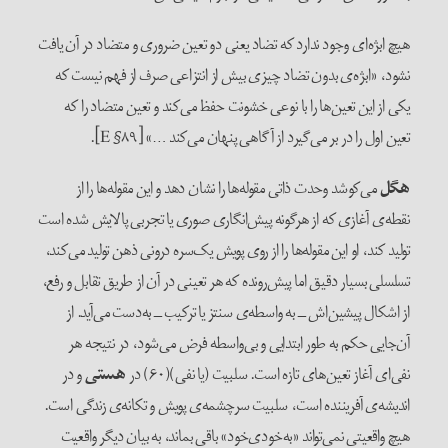
هیچ ابژه‌‌ای وجود ندارد که تضاد یعنی دو تعین ضروری و متضاد در آن یافت
نشود، «ابژه‌‌ی بدون تضاد چیزی بیش از انتزاعی صرف از فهم نیست که
یکی از این تعین‌‌ها را با نوعی خشونت حفظ می‌‌کند و تعین متضاد را که
تعین اول را در بر می‌‌گیرد از آگاهی پنهان می‌کند …» [E §۸۹].
هگل
می‌‌کوشد وحدت ذاتی مقوله‌‌ها را نشان دهد و این مقوله‌‌ها را از
نقطه‌‌ی آغازی که از هرگونه پیش‌‌انگاری صوری یا تجربی پالایش شده است
تولید کند، او این مقوله‌‌ها را از روی پویش یک‌سره درونی ذهن تولید می‌‌کند،
تسلسلی بسیار دقیق اما پیش‌‌رونده که هر تعینی در آن از طریق تقابل و رفع،
از اشکال پیشین‌‌اش ــ به واسطه‌‌ی سنتز یا ترکیب ــ به‌دست می‌‌آید. از
آن‌جایی حکم به طور ابتدایی و بی‌‌واسطه فرض می‌‌شود، در نتیجه هر
نفی‌‌ای آغاز تعین‌‌های تازه است. سلبیت (یا نفی)(۶۰) در
هستی
و در
اندیشه‌ی آفریننده است، سلبیت سرچشمه‌‌ی پویش و تکانه‌‌ی زندگی است.
هیچ واقعیتی نمی‌‌تواند «به‌خودی‌خود» باقی بماند، به بیان دیگر واقعیت