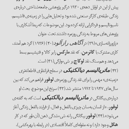
پیش از این در اوایل دهه‌‌‌ی ۱۹۳۰ درگیر پژوهشی جامعه‌‌شناختی درباره‌‌ی
زندگی طبقه‌‌ی کارگر صنعتی شده بود و تحلیل‌‌هایی را در زمینه‌ی فاشیسم،
ناسیونالیسم و فردگرایی ارائه کرده بود. این موضوعات که ربط آشکاری با
پژوهش‌‌های مربوط به زندگی روزمره داشتند تحت عنوان
«رازورزانه‌سازی»(۳۹) در
(۴۰) (۱۹۳۶) گرد هم آمدند،
آگاهی رازآلود
کاری مشترک با
گاترمن
، که نقد
مارکس
را بر کالا و فتیشیسم بسط
می‌‌دهد و هم‌‌سنگ نقد
لوکاچ
بر شی‌‌‌ء‌‌وارگی(۴۱) است.
(۴۲)
در سطح فرانظری قاطعانه‌‌تری
ماتریالیسم دیالکتیکی
«زمینه‌‌ی» مهمی را برای نقد زندگی روزمره‌‌ی
لوفور
فراهم می‌‌کند که بین
سال‌‌های ۱۹۴۷ تا ۱۹۹۲ منتشر شد.(۴۳) سرنخ این موضوع، بحث او
درباره‌‌ی بیگانگی در
است که، به گفته‌‌ی
ماتریالیسم دیالکتیکی
لوفور
، «از انسان به‌سان چیزی بالفعل و فعال، از فرایند بالفعل زندگی آغاز
می‌شود».(۴۴)
لوفور
بیگانگی را نه شی‌‌ء‌‌شدگی ذهن (آن‌طور که در کار
هگل
وجود دارد) و نه مقوله‌‌ای کاملاً اقتصادی (در رابطه با بهره‌کشی)،