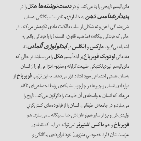
ماتریالیسم تاریخی را بنا می‌‌کند. او در
هگل
را در
دست‌‌نوشته‌‌ها
به خاطر ‌فهم نادرست بیگانگی به‌‌سان
پدیدارشناسی ذهن
شی‌‌ء‌شدگی ذهن و نه شکلی از سلب مالکیت مادی نکوهش می‌‌کند، در
حالی که «زندگی بیگانه» (مذهب، قانون، فلسفه) را با «زندگی واقعی»
اشتباه می‌‌گیرد.
مارکس
و
انگلس
در
نقد
ایدئولوژی آلمانی
مقدماتی
لودویگ فویرباخ
بر ایده‌‌آلیسم
هگل
را می‌‌ستایند در حالی‌ که
ماتریالیسم غیردیالکتیکیِ طبیعت‌‌گرایانه و مفهوم انتزاعی او را از انسان
به‌‌سان هستی اجتماعی مورد انتقاد قرار می‌‌دهند. به این ترتیب
فویرباخ
از
قراردادن انسان و چیزها در چارچوب شبکه‌‌ی روابط اجتماعی‌‌ای ناکام
می‌‌ماند که انسان به واسطه‌‌ی آن طبیعت را دگرگون می‌‌کند، تاریخ را
می‌‌سازد و در جامعه‌‌ی طبقاتی، انسان را از فراورده‌‌های کنش‌‌گریِ
تولیدی‌‌اش و نیز از سایر هم‌‌نوعان‌‌اش جدا ــ بیگانه ــ می‌‌سازد. هم
فویرباخ
و هم
ماکس اشتیرنِر
نمی‌‌توانند دریابند که نقطه‌‌ی
عزیمت‌‌شان (فرد خصوصیِ منزوی) خود فراورده‌‌ی بیگانگی و