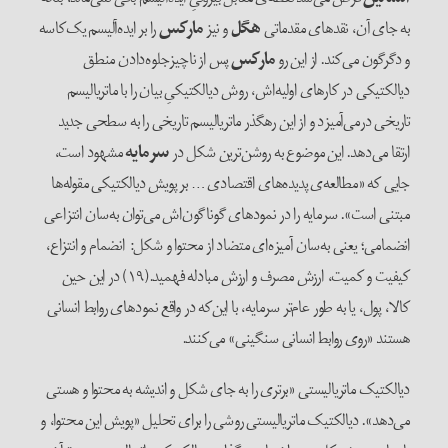
به جای آن، نقدهای مقدماتی
هگل
و نیز
مارکس
را بر ایده‌‌آلیسم یک‌‌کاسه
و دگرگون می‌کند. از این رو
مارکس
پس از ناچیزجلوه‌‌دادن منطق
دیالکتیکی در کارهای اولیه‌‌اش، روش دیالکتیکیِ بیان را با ماتریالیسم
تاریخی درمی‌‌آمیزد و از این رهگذر ماتریالیسم تاریخی را به سطحی جدید
ارتقا می‌‌‌دهد. این موضوع به روشن‌‌ترین شکل در
سرمایه
مشهود است،
جایی که «مطالعه‌‌ی پدیده‌‌های اقتصادی … بر پویش دیالکتیکی مقوله‌‌ها
مبتنی است». سرمایه را در نمودهای گوناگون‌‌اش می‌‌توان به‌‌سان انتزاعی
انضمامی؛ یعنی به‌‌سان آمیزه‌‌ای متضاد از محتوا و شکل: انضمام و انتزاع،
کیفیت و کمیت، ارزش مصرف و ارزش مبادله فهمید.(۱۹) در این حین
کالا، پول، یا به طور عام‌‌تر سرمایه، با این‌که در واقع نمودهای روابط انسانی
هستند «روی روابط انسانی سنگینی‌» می‌‌کنند.
دیالکتیک ماتریالیستی «برتری را به جای شکل و اندیشه به محتوا و هستی
می‌‌دهد». دیالکتیک ماتریالیستی روشی را برای تحلیل «پویش این محتوا، و