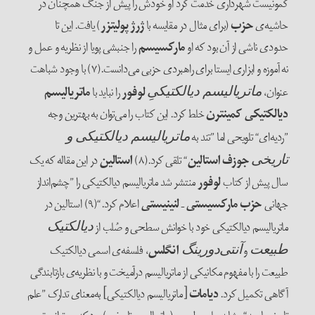
کمونیست شهرداری خدمت کرد او خودش را پیش از جنگ همچنان در
حاشیه‌‌ی
حزب
(برای مثال در مقایسه با
ژرژ
پولیتزر
) یافت. این تا
حدودی ناشی از آن بود که او
مارکسیسم
را جنبشی پویا از نظریه و عمل و
نه آموزه‌ و ابزاری ایستا برای راهبردی حزبی می‌‌دانست.(۷) با وجود شباهت
عنوان،
لوفور
را نباید با
ماتریالیسم
ماتریالیسم دیالکتیکیِ
دیالکتیکی
کمینترن
خلط کرد. این کتاب را می‌‌توان به بهترین وجه
”ردیه‌ای“ تلویحی اما ”تند به
ماتریالیسم دیالکتیکی و
جوزف استالین
“ تلقی کرد.(۸)
استالین
در این مقاله که یک
تاریخی
سال پیش از کتاب
لوفور
منتشر شد ماتریالیسم دیالکتیکی را ”چشم‌‌انداز
جهانی
حزب مارکسیستی
‌ ـ ‌
لنینیستی
اعلام کرد.“(۹) استالین در
ماتریالیسم دیالکتیکی خود با خوانش سطحی و صُلب از
دیالکتیک
و
انگلس
، فلسفه‌‌ی اسمی دیالکتیک
طبیعت
آنتی‌‌دورینگ
طبیعت را با مفهوم مکانیکی از ماتریالیسم درآمیخت و با نظریه‌‌ی بازتابندگی
آگاهی تکمیل کرد.
دیامات
[ماتریالیسم دیالکتیکی] به‌معنای تدارک ”علم