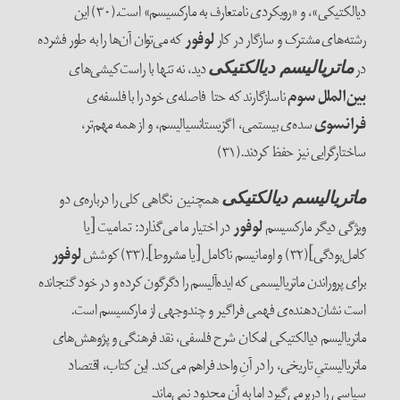
دیالکتیکی»، و «رویکردی نامتعارف به مارکسیسم» است.(۳۰) این
رشته‌‌های مشترک و سازگار در کار
لوفور
که می‌‌توان آن‌‌ها را به طور فشرده
در
دید، نه تنها با راست‌‌کیشی‌‌های
ماتریالیسم دیالکتیکی
بین‌‌الملل سوم
ناسازگارند که حتا فاصله‌‌ی خود را با فلسفه‌‌ی
فرانسوی
سده‌‌ی بیستمی، اگزیستانسیالیسم، و از همه مهم‌‌تر،
ساختارگرایی نیز حفظ کردند.(۳۱)
همچنین نگاهی کلی را درباره‌ی دو
ماتریالیسم دیالکتیکی
ویژگی دیگر مارکسیسم
لوفور
در اختیار ما می‌‌گذارد: تمامیت [یا
کامل‌‌بودگی](۳۲) و اومانیسم ناکامل [یا مشروط].(۳۳) کوشش
لوفور
برای پروراندن ماتریالیسمی که ایده‌‌آلیسم را دگرگون کرده و در خود گنجانده
است نشان‌‌دهنده‌‌ی فهمی فراگیر و چندوجهی از مارکسیسم است.
ماتریالیسم دیالکتیکی امکان شرح فلسفی، نقد فرهنگی و پژوهش‌‌های
ماتریالیستیِ تاریخی، را در آنِ واحد فراهم می‌‌کند. این کتاب، اقتصاد
سیاسی را دربرمی‌‌گیرد اما به آن محدود نمی‌‌ماند.