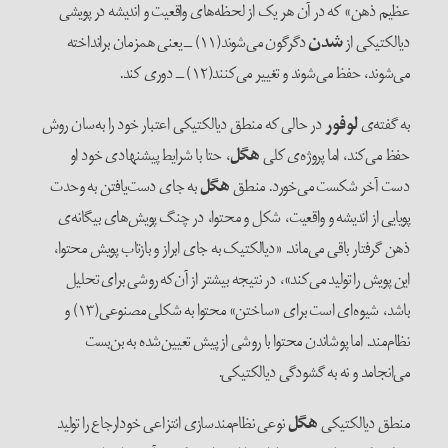
عظیم ذهن» که در آن هر یک از لحظه‌‌های واقعیت و اندیشه در پویشی
دیالکتیکی از
شدن
دگرگون می‌‌شوند(۱۱) ــ یعنی همزمان برانداخته
می‌‌شوند، حفظ می‌‌شوند و تغییر می‌‌کنند(۱۲) ــ دوری کند.
به گفته‌‌ی
لوفور
در حالی که منطق دیالکتیکی اعتبار خود را به‌‌سان روش
حفظ می‌‌کند، اما پروژه‌‌ی کلی
هگل
، حتا با شرایط پیشنهادی خود او
دست آخر شکست می‌‌خورد. منطق
هگل
به جای دست‌‌یافتن به وحدت
پویایی از اندیشه و واقعیت، شکل و محتوا، در چنگ پویش‌‌های بیگانه‌‌ی
ذهن گرفتار باقی می‌‌ماند. «دیالکتیک به جای ابراز و بازتاب پویش محتوا،
این پویش را تولید می‌‌کند»، در نتیجه بیشتر از آن‌‌که روشی برای تحلیل
باشد، شیوه‌‌ای است برای «ساختن» محتوا به شکلی مصنوعی(۱۳) و
نظام‌‌مند. اما پوشاندن محتوا با روشی از پیش تعیین‌‌شده به بن‌بست
می‌انجامد و نه به گشودگی دیالکتیکی.
منطق دیالکتیکی
هگل
نوعی نظام‌‌مندسازی انتزاعی خودارجاع را تولید