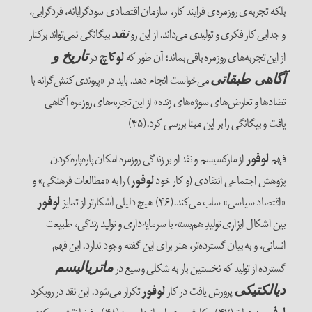
بلکه تجربه‌‌ی روزمره‌‌ی فرایند کار، سازمان اقتصادی سودگرایانه، فردگرایی،
و جدایی کار فکری و تولیدی می‌‌داند. از این رو
بیگانگی نمی‌‌تواند برکنار
نقد
از این تجربه‌‌های روزمره باقی بماند؛ آن طور که
لوکاچ
در
تاریخ و
می‌‌خواست انجام دهد. باید در «پیوندی کنش‌‌گرانه با
آگاهی طبقاتی
تضادها و تعارض‌‌های سوژه‌‌های زنده» از این تجربه‌‌های روزمره آگاهی
یافت و بیگانگی را بر این مبنا بررسی کرد.(۴۵)
فهم
لوفور
از مارکسیسم و نقد او بر زندگی روزمره امکان پاره‌‌پاره‌‌کردن
پژوهش اجتماعی انتقادی (و کار خود
لوفور
) را به «مطالعات فرهنگی» و
«اقتصاد سیاسی» سلب می‌‌کند.(۴۶) هیچ دلیلی آشکارتر از تمایز
لوفور
بین اشکال ابزاری تولیدِ هم‌بسته با سرمایه‌‌داری و تولید زندگی، طبیعت
انسانی، و به بیان گسترده‌‌تر، هنر برای این گفته وجود ندارد. این فهم
گسترده از تولید که نخستین بار به شکلی وسیع در
ماتریالیسم
پرورش یافت در کار
لوفور
تکرار می‌‌شود. این نقد در رویکرد
دیالکتیکی