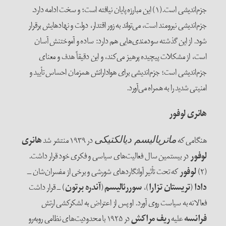
جزم‌‌اندیشی است.(۱) این مبارزه پایان نیافته است؛ و سخت ادامه دارد.
جزم‌‌اندیشی نیرومند است، می‌‌تواند به زور اقتدار، دولت و نهادهایش برقرار
شود. از این گذشته سودمندی‌‌هایی هم دارد: ساده و آموختنش آسان
است، از مشکلات پیچیده پرهیز می‌‌کند، و این دقیقاً هدف و معنای
جزم‌‌اندیشی است؛ جزم‌‌اندیشی برای هوادارانش همزمان احساس تأیید و
امنیتی شدید را به همراه می‌‌آورد.
هانری لوفور
هنگامی که
در ۱۹۳۹ منتشر شد
هانری
ماتریالیسم دیالکتیکی
لوفور
در بیستمین سال فعالیت‌‌های سیاسی و فکری خود قرار داشت.
(۲)
لوفور
که تحت تأثیر آوانگاردهای شورشی و برخی از مفسران‌‌شان ــ
دادا
(
تریستان
تزارا
)،
سوررئالیسم
(
آندره
برتون
) ــ قرار داشت
فعالانه به سیاست روی آورد. او پس از اعتراض به لشکرکشی ارتش
فرانسه
علیه
ریف مراکش
در ۱۹۲۵ با محدودیت‌‌های نظامی روبه‌‌رو