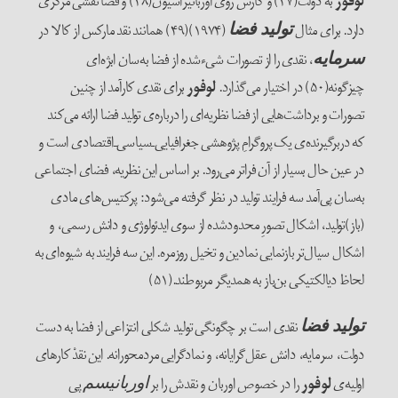
لوفور
به دولت(۴۷) و کارش روی اوربانیزاسیون(۴۸) و فضا نقشی مرکزی
دارد. برای مثال
(۱۹۷۴)(۴۹) همانند نقد مارکس از کالا در
تولید فضا
، نقدی را از تصورات شی‌‌ء‌‌شده‌ از فضا به‌سان ابژه‌‌ای
سرمایه
چیزگونه(۵۰) در اختیار می‌‌گذارد.
لوفور
برای نقدی کارآمد از چنین
تصورات و برداشت‌‌هایی از فضا نظریه‌‌ای را درباره‌‌ی تولید فضا ارائه می‌‌کند
که دربرگیرنده‌‌ی یک پروگرامِ پژوهشی جغرافیایی‌‌ـ‌‌سیاسی‌‌ـ‌‌اقتصادی است و
در عین حال بسیار از آن فراتر می‌رود. بر اساس این نظریه، فضای اجتماعی
به‌سان پی‌آمد سه فرایند تولید در نظر گرفته می‌‌شود: پرکتیس‌‌های مادی
(باز)تولید، اشکال تصورِ محدودشده از سوی ایدئولوژی و دانش رسمی، و
اشکال سیال‌‌تر بازنمایی نمادین و تخیل روزمره. این سه فرایند به شیوه‌‌ای به
لحاظ دیالکتیکی بن‌‌باز به همدیگر مربوطند.(۵۱)
نقدی است بر چگونگی تولید شکلی انتزاعی از فضا به دست
تولید فضا
دولت، سرمایه، دانش عقل‌‌گرایانه، و نمادگرایی مردمحورانه. این نقدْ کارهای
اولیه‌‌ی
لوفور
را در خصوص اوربان و نقدش را بر
پی
اوربانیسم