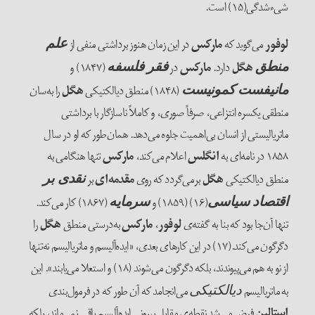
شی‌‌ءشدگی(۱۵) است.
لوفور
می‌‌گوید که
مارکس
در این زمان هنوز برداشتی منفی از
علم
هگل
دارد.
مارکس
در
(۱۸۴۷) و
منطق
فقر فلسفه
(۱۸۴۸) منطق دیالکتیکی
هگل
را به‌‌سان
مانیفست کمونیست
منطقی یکسره انتزاعی، صرفاً صوری، و کاملاً ناسازگار با برداشتی
ماتریالیستی از انسان بی‌‌اهمیت جلوه می‌‌دهد. همان‌‌طور که او در سال
۱۸۵۸ در نامه‌‌ای به
انگلس
اعلام می‌‌کند،
مارکس
تنها هنگامی به
منطق دیالکتیکی
هگل
برمی‌‌گردد که روی
مقدمه‌‌ای
بر
نقدی بر
(۱۶) (۱۸۵۹) و
(۱۸۶۷) کار می‌‌کند.
اقتصاد سیاسی
سرمایه
تنها آن‌جا بود که بنا به گفته‌‌ی
لوفور
،
مارکس
به‌درستی منطق
هگل
را
دگرگون می‌‌کند.(۱۷) در این کارهای بعدی، «ایده‌‌آلیسم و ماتریالیسم نه‌تنها
از نو به هم می‌‌پیوندند، بلکه دگرگون می‌‌شوند (۱۸) و استعلا می‌‌یابند». این
به ماتریالیسم
می‌‌انجامد که آن طور که در فرمول‌‌بندی
دیالکتیکی
استالین
فرض می‌‌شد نقطه‌‌ی مقابل بیرونیِ ایده‌‌آلیسم باقی نمی‌‌ماند، بلکه