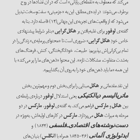
می‌‌کند که معطوف به «نقطه‌‌ای پایانی» است که در آن تضادها در روح
برطرف می‌‌شوند: در ایده‌‌ی مطلق. این به «جزمیتی» سفت‌‌وسخت تبدیل
می‌شود که از واقعیت‌‌های تجربه‌‌ی این‌‌جهانی(۱۴) فاصله دارد. بنا به
گفته‌‌ی
لوفور
برای غلبه‌‌یافتن بر
هگل‌‌گرایی
«بنابر شرایط پیشنهادی
خاص خودِ
هگل‌‌گرایی
» ضروری است تا «محتوای پرمایه‌‌ی» زندگی را در
تمام بی‌‌کرانی‌‌اش بپذیریم: طبیعت، خودانگیختگی، کنش، فرهنگ‌‌های
به‌شدت متفاوت، مشکلات تازه». این محتوا «ذهن‌‌های ما را پر می‌‌کند» با
این همه «ما باید ذهن‌های خود را به روی آن بگشاییم».
این نقد مقدماتی بر
هگل
مبنایی را برای بخش دوم و مهم‌‌ترین بخش
یعنی استدلال
لوفور
درباره‌‌ی رابطه‌‌ی
ماتریالیسم دیالکتیکی
بین
هگل
و
مارکس
فراهم می‌کند. به گفته‌‌ی
لوفور
،
مارکس
در دو
مرحله به میراث
هگل
می‌‌پردازد.
مارکس
در کارهای اولیه‌‌اش، به‌ویژه در
(۱۸۴۴) و
دست‌‌نوشته‌‌های اقتصادی‌ـ‌فلسفی
(۴۶-۱۸۴۵ همراه با
انگلس
) بنیان‌‌های
ایدئولوژی آلمانی