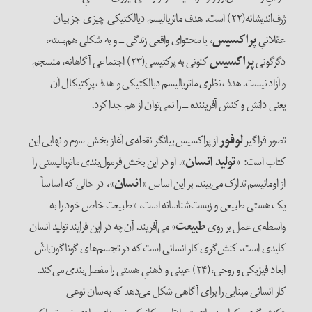
ژرف‌‌اندیشانه(۲۲) است. هدف ماتریالیسم دیالکتیکی چیزی جز بیان
عقلانیِ
پراکسیس
، یا محتوای واقعی زندگی ــ و به شکلی هم‌بسته،
دگرگونی
پراکسیس
کنونی به پرکتیسی(۲۳) اجتماعی آگاهانه، منسجم
و آزاد نیست. هدف نظری ماتریالیسم دیالکتیکی و هدف پرکتیکال آن ــ
یعنی دانش و کنش آفریننده ــ را نمی‌‌توان از هم جدا کرد.
تصور فراگیر
لوفور
از پراکسیس بیانگر نقطه‌‌ی آغاز بخش سوم و نهایی این
کتاب است: «
تولید انسان
». او در این بخش فرمول‌‌بندی ماتریالیستی را
از اومانیسم تدارک می‌‌بیند. بر این اساس «
انسان
»، در حالی که اساساً
یک هستی طبیعی و زیست‌‌شناسانه است، «طبیعت خاص خود را به
واسطه‌‌ی عمل بر روی
طبیعت
» می‌‌آفریند. آن‌چه در این فرایند تولید انسان
کلیدی است، کنش‌‌گری کار انسانی است که در تجسم‌‌های گوناگون‌‌اشْ
ابعاد فیزیکی و روحی،(۲۴) عینی و ذهنیِ هستی را مفصل‌‌بندی می‌کند.
کار انسانی مبنایی را برای آگاهی شکل می‌‌دهد که به‌سان نوعی