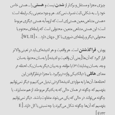
چیزی مجزا و مستقل و برکنار از
شدن
نیست و
هستی
را ــ هستی خاص
خود را ــ به شکلی ثابت تصرف نمی‌‌کند. هر وجود متعینی یک رابطه است:
«هستی متناهی معین هستی‌‌ای است که لزوماً به هستی دیگری مربوط
است؛ این هستی متناهی متعین، محتوایی است که رابطه‌‌ای محتوم با
محتوایی دیگر و رابطه‌ای ضروری با کل جهان دارد…» [WL II].
پویش،
فراگذشتن
است. هر واقعیت و هر اندیشه‌‌ای باید در تعینی والاتر
قرار گیرد که آن‌ها [یعنی آن واقعیت و اندیشه] را به‌سان محتوا، به‌سان
وجه، به‌سان پیشایند(۶۱) یا مؤلفه، و به بیان دیگر به‌سان یک لحظه در
معنای
هگلی
یا دیالکتیکی واژه دربرگیرد. با مجزا درنظرگرفتن این
لحظه‌‌ها، آن‌‌‌ها را به مواردی اندیشه‌‌ناکردنی تبدیل می‌‌کنیم و دیگر نمی‌‌توانیم
بفهمیم که چگونه در همان حالی که به یکدیگر مربوطند از هم متمایزند، یا
چگونه می‌‌توانند در حالی که یکی می‌‌شوند متفاوت باشند. دیگر نمی‌‌توانیم
بفهمیم که آن‌‌ها چگونه شکل می‌‌گیرند یا چه نسبتی با کل دارند. [E
§۱۴۳]