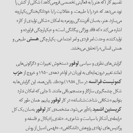
تقسیم کار (که هنر را به فعالیتی تخصصی فرومی‌‌کاهد) شکلی از کنش را
نوید می‌‌دهد که خرد را با طبیعت، و عقلانیت را با خودانگیختگی یکپارچه
می‌‌سازد. هنر، به‌‌سان آفرینندگی روزمره به امکان «شکلی تولیدی از کار»
اشاره می‌‌کند «که فاقد ویژگی بیگانگی است» و «یکپارچگی فراورده و
تولید‌کننده‌، وحدت امر فردی و امر اجتماعی، یکپارچگی
هستی
طبیعی و
هستی انسانی» را تحقق می‌‌بخشد.
گرایش‌‌های نظری و سیاسی
لوفور
دستخوش تغییرات و دگرگونی‌‌هایی
(مانند تغییر درون‌‌مایه‌‌ای به اوربان در اواخر دهه‌‌ی ۱۹۵۰ و خروج از
حزب
کمونیست فرانسه
در سال ۱۹۵۸) بوده‌‌اند. بااین‌‌همه، این گرایش‌‌ها به
شکل چشمگیری سازگار و منسجم باقی ماندند. تا جایی که امکان ندارد
بتوانیم «شکافی شناخت‌‌شناسانه» در کار
لوفور
بیابیم. همان طور که
کریستین اشمید
یادآور می‌‌شود، مشخصه‌‌ی کار
لوفور
به‌‌سان یک کل
«رابطه‌‌ی آشکار با سیاست و شاعری»، «نقدی رادیکال بر فلسفه و
پرکتیس‌‌های نهادی پژوهش دانشگاهی»، «فهمی اصیل از روش