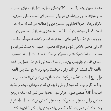
منطق صوری به دنبال تعیین کارکردهای عقل مستقل از محتوای تجربی،
و در نتیجه خاص و پیشامدی هر بیان انضمامی‌‌ای است. منطق صوری،
دگرگونی‌‌های صرفاً تحلیلی و استنتاج‌‌هایی را مطالعه می‌‌کند که در آن‌‌ها
اندیشه فقط با خودش در ارتباط است. اندیشه‌‌ی پیش از این مفروضْ در
چارچوب خودش، با کمینه‌‌ای از محتوا حرکت می‌‌کند و همواره آماده است
تا از این محتوا خلاص شود و هیچ‌گاه محتوای جدیدی به دست نمی‌‌آورد و
به همین خاطر دربرگیرنده‌‌ی هیچ‌گونه ریسک خطا نیست. این اندیشه‌‌ورزی
صوری فقط در چارچوب این‌‌همانی صرف خودش با خودش عمل می‌‌کند:
«
الف
الف
است. اگر
الف
برابر با
ب
است و
ب
برابر با
ج
است پس
الف
برابر با
ج
است».
هگل
می‌‌گوید: «در منطق صوریْ پویش اندیشه چیزی
جدا به نظر می‌‌رسد که هیچ ارتباطی با ابژه‌‌ای که در مورد آن اندیشه می‌‌شود
ندارد». [GP] منطق صوری هرگز بدون محتوا عمل نمی‌‌کند؛ بلکه در واقع
بخشی از این محتوا را جدا می‌‌کند و محتوا را کاهش می‌‌دهد، یا آن را بیش از
پیش «انتزاعی» می‌‌کند اما هرگز نمی‌‌تواند خودش را به کلی از آن رها کند.