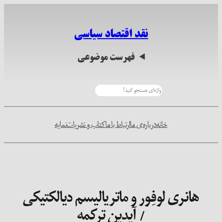
رفتن
به
نقد اقتصاد سیاسی
محتوا
فهرست موضوعی
جستجو
خانه
درباره‌ی ما
ارتباط با ما
کتاب و نشریات
نمایه
هانری لوفِور و ماتریالیسم دیالکتیکی
/ آیدین ترکمه