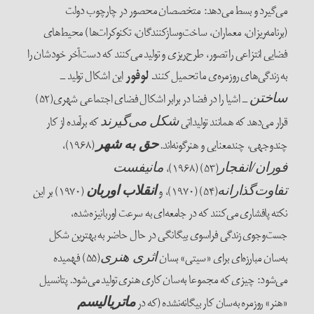
می‌‌گیرد و بسط می‌‌دهد: متخصصان محصور در چارچوب دولت
(برنامه‌‌ریزان، معماران، ساخت‌وسازکنندگان، تکنو‌کرات‌‌ها) محیط‌‌های
فضایی انتزاعی را تصور، طرح‌‌ریزی و تولید می‌‌کنند که دست‌آخر خودشان را
به زندگی‌‌های روزمره‌‌ی ما تحمیل کنند.
لوفور
این اشکال تولید ــ
ــ اشیا را در فضا در برابر اشکال فضای اجتماعی شهری(۵۲)
ساختن
قرار می‌‌دهد که همانند تولیداتی
که برآمده از کار
شکل می‌‌گیرند
چندوجهی، چندمعنایی و هنرگونه‌اند.
(۱۹۶۸)،
حق به شهر
(۵۳) (۱۹۶۸)،
فوران/انفجار
مانیفست
(۵۴) (۱۹۷۰)، و
(۱۹۷۰) بر این
تفاوت‌گذارانه
انقلاب اوربان
نکته پافشاری می‌‌کنند که در جامعه‌‌ای به سرعت اوربانیزه‌‌شده،
جست‌‌وجوی زندگی فراسوی بیگانگی در حال حاضر به بهترین شکل
به‌سان مبارزه‌‌ای برای «سیتی» بسان
(۵۵) فهمیده
اثری هنری
می‌شود: چیزی که مجموعا به‌سان کاری هنری تولید می‌‌شود. پتانسیل
«هنر» روزمره به‌سان کار بیگانه‌‌نشده (که در
ماتریالیسم