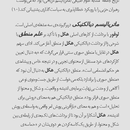
تاریخ جامعه“ مشابه علوم طبیعی (ماتریالیسم تاریخی) بود که می‌‌توانست
رهبران حزبی را با رویکرد خطاناپذیری به سیاست‌‌گذاری پشتیبانی کند.(۱۰)
دربرگیرنده‌‌ی سه مشغله‌‌ی اصلی است.
ماتریالیسم دیالکتیکی
لوفور
با برداشت از کارهای اصلی
هگل
و با تأکید بر
با
علم منطق
شرحی
را
از برداشت دیالکتیکی
هگل
از منطق آغاز می‌‌کند. ادای سهم
هگل
در تقابل با منطق صوری سنتی قرار می‌‌گرفت که «به دنبال تعیین‌
کارکردهای خرد مستقل از محتوای تجربی و در نتیجه خاص و پیشامدی
هر حکم انضمامی است». منطق دیالکتیکی
هگل
به دنبال آن نبود که
«منطق صوری را براندازد بلکه می‌‌خواست از طریق جست‌‌وجوی نوعی
آگاهی از وحدت بی‌‌نهایت پرمایه‌‌ی اندیشه و واقعیت، و شکل و محتوا از
منطق صوری فراتر رود». منطق دیالکتیکی هم به معنای «روشی برای
تحلیل» است و هم به معنای «بازآفرینی پویش امر واقعی به واسطه‌‌ی پویش
اندیشه».
هگل
آشکارا بر آن بود تا از برداشت‌‌های تک‌‌بعدی از رابطه‌‌ی بین
شکل و محتوا، از طریق یک‌‌کاسه‌‌کردن هر دوی‌‌شان در «حماسه‌‌ی