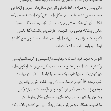
ماتریالیسم را به منزله‌ی خط فاصلی کلی بین شکل‌های مترقی و ارتجاعی
فلسفه متصور شده، اما ایدالیسم هگل را مستثنی کرده است، فلسفه‌ای که
انگلس آن را بی‌شک انقلابی می‌دانست. این گونه بود که انگلس همواره
هگل را پیشگام مهمی برای اندیشه‌ی مارکس می‌دانست.
(۵)
انگلس
اگرچه یک مقوله‌ی اساسی از دل اومانیسم نساخته است ولی هیچ گاه نیز
اومانیسم را به صراحت طرد نکرده است.
آلتوسر به سهم خود، نسبت به اومانیسمِ مارکسیستی و اگزیستانسیالیستی
واکنش نشان داده و از «شبح» یا «سایه‌ی هگل» می‌نویسد. او گویی برای
دور کردن یک خون‌آشام، مارکسیست‌ها را فراخواند تا «این شبح را به دل
شب برانند»[۶] آلتوسر در تمام مدت کار روشنفکری‌اش بی‌وقفه این
موضوع را دست‌مایه‌ی کار خود کرده بود و مارکسیست‌های ارتدوکس
بیش‌تری را برای مقابله با تهدیدهای نسخه‌های هگلی و اومانیستی
مارکسیسم همگام خود می‌کرد. بحث را به آثار لنین نیز کشاند و تلاش کرد