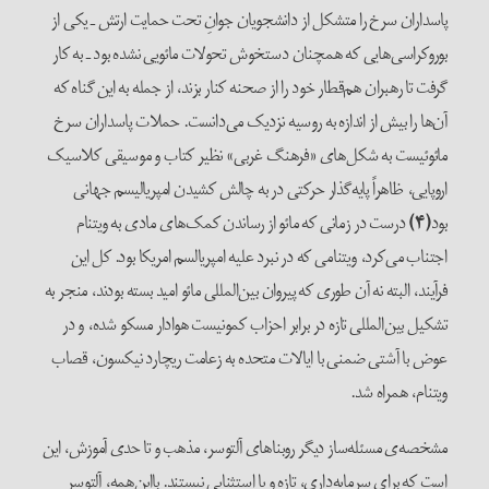
پاسداران سرخ را متشکل از دانشجویان جوانِ تحت حمایت ارتش ـ یکی از
بوروکراسی‌هایی که همچنان دستخوش تحولات مائویی نشده بود ـ به کار
گرفت تا رهبران هم‌قطار خود را از صحنه کنار بزند، از جمله‌ به این گناه که
آن‌ها را بیش از اندازه به روسیه نزدیک می‌دانست. حملات پاسداران سرخ
مائوئیست به شکل‌های «فرهنگ غربی» نظیر کتاب‌ و موسیقی کلاسیک
اروپایی، ظاهراً پایه‌گذار حرکتی در به چالش کشیدن امپریالیسم جهانی
بود
(۴)
درست در زمانی‌ که مائو از رساندن کمک‌های مادی به ویتنام
اجتناب می‌کرد، ویتنامی که در نبرد علیه امپریالسم امریکا بود. کل این
فرآیند، البته نه آن طوری که پیروان بین‌المللی مائو امید بسته بودند، منجر به
تشکیل بین‌المللی تازه در برابر احزاب کمونیست هوادار مسکو شده، و در
عوض با آشتی ضمنی با ایالات متحده‌ به زعامت ریچارد نیکسون، قصاب
ویتنام، همراه شد.
مشخصه‌ی مسئله‌ساز دیگر روبناهای آلتوسر، مذهب و تا حدی آموزش، این
است که برای سرمایه‌داری، تازه و یا استثنایی نیستند. بااین‌همه، آلتوسر