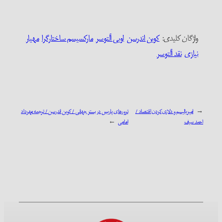
واژگان کلیدی:‌
کوین اندرسن
لویی آلتوسر
مارکسیسم ساختارگرا
مهیار
نیازی
نقد آلتوسر
←
امپریالیسم و دلاری‌کردن اقتصاد /
ترورهای پاریس در بستر جهانی / کوین اندرسن / ترجمه مهرداد
احمد سیف
امامی
→