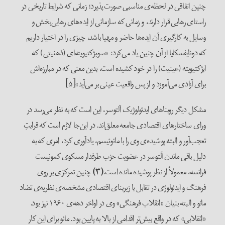
چنین اتفاقی در لحظه‌ی مناسبی صورت پذیرد؛ زمانی که شرایط تاریخی در
راستای رهایی قرار دارند، و زمانی که سازمانی از ایده‌های رهایی‌بخش و
وسایل به کارگیری آن ایده‌ها حاضر و مهیا باشد، چیزی را در اختیار داریم
که دونایفسکایا از آن چنین یاد می‌کرد: «سوبژکتیویته‌ای (ذهنیتی) که
ابژکتیویته (عینیت) را در خود کشیده است، بدین معنی که در مبارزه‌اش
برای آزادی می‌آموزد و از پس واقعیت عینی بر می‌آید»[۵]
مشکل دیگر روبناهای ایدئولوژیک آلتوسر، این است که به نظر می‌رسد در
ورای ساختارهای اقتصادی جامعه معلق‌اند. در این‌جا لازم است که قرابتِ
تعجب‌آور و البته پوشیده‌ی وی را با مائوئیسم، یادآوری کرد، امری که به
دلیل باقی ماندن آلتوسر در عضویت حزب طرفدار مسکوی کمونیست
فرانسه، معمولاً از نظر پوشیده مانده است.
(۳)
چنین تمرکزی بر روی
فرهنگ و ایدئولوژی در تقابل با زیربنای اقتصادی مشخصه‌ی نظریه‌ی تضاد
مائو و البته بنیان «انقلاب فرهنگی» وی در اواخر دهه‌ی ۱۹۶۰ نیز بود.
«انقلابی» که در واقع بیش‌تر اقدامی از بالا به پایین بود. مائو برای این کار