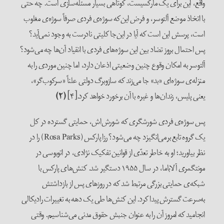
واقع، این برای یک مارکسیست، کوتاهی بسیار مسئله‌سازی است. چه حتی
با اتخاذ موضع آلتوسر، و فرض این‌که سوژه‌ی فردی صرفاً سوژه‌ی مغلوب
است، پرسش این است که آیا در این‌جا کلیتی نادرست به وجود نمی‌آید؟
پس احتمال بروز تضاد بین این سوژه‌های فردی با انقیاد آن‌ها چه می‌شود؟
آلتوسر به امکان وقوع چنین وضعیتی اذعان دارد، اما چنین موردی را به
منزله‌ی سوژه‌ای «بد» جا می‌زند که سازوبرگ دولتی علناً «سرکوب‌گر»،
یعنی پلیس، زندان‌ها و غیره با آن برخورد خواهد کرد.[۴]
(۲)
پس سوژه‌ی فردی شورشگری که شورش‌اش، حمایتی گسترده در کل
یک گروه تابع برمی‌انگیزد چه می‌شود؟ رزا پارکس (Rosa Parks) را در
نظر بیاورید؛ او به خاطر تعدّی از قوانین تفکیک نژادی، در اتوبوسی در
مونتگمری آلاباما، در سال ۱۹۵۵ دستگیر شد. کنش‌های پارکس با
شبکه‌‌ی حمایتی بزرگی مرتبط شد که در روزهای پس از بازداشتش
به‌سرعت گسترش پیدا کرد. این کنش‌ها طی یک دهه به تغییرات رادیکالی
انجامید که امروز آن را به عنوان جنبش حقوق مدنی می‌شناسیم. وقتی