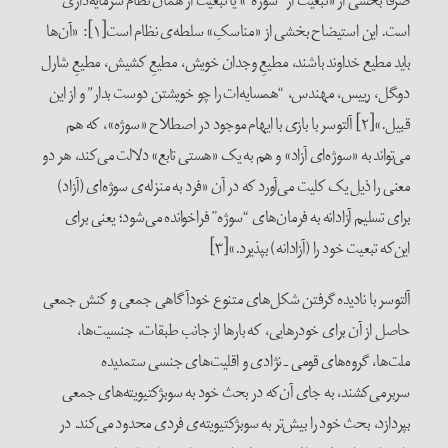
صرفاً بخشی از «تبعیت از “سوژه
“
» یا تبعیت از همان نظام سرمایه‌داری
است. این استیضاح بخشی از «مناسکِ» سلطه‌ی نظام است[۱]: «آن‌ها
باید مطیع خداوند باشند، مطیعِ وجدان خویش، مطیعِ کشیش، مطیعِ شارل
دو‍‍‍گل، رییس، مهندس، “همسایه‌ات را چو خویشتن دوست بدار” و از این
قبیل.»[۲] آلتوسر با بازی با ایهام موجود در اصطلاح «سوژه»، که هم
می‌تواند به «سوژه‌ا‌ی آزاد» و هم به یک «هستی تابع» دلالت می‌کند، هر دو
معنی را ذیل یک کلیت می‌آورد که در آن «فرد به منزله‌ی سوژه‌ای (آزاد)
برای تسلیم آزادانه به فرمان‌های “سوژه
”
فراخوانده می‌شود؛ یعنی برای
این‌که تبعیت خود را (آزادانه) بپذیرد.»[۳]
آلتوسر با نادیده گرفتن شکل‌های متنوع خودآگاهی جمعی و کنش جمعی
حاصل از آن برای خودرهایی، که بارها از جانب طبقات، جنسیت‌ها،
ملت‌ها، گروه‌های قومی ـ نژادی و اقلیت‌های جنسی ستمدیده
سربرمی‌کشند، به جای آن‌که در بحث خود به سوبژکتیویته‌های جمعی
بپردازد، بحث خود را بیش‌تر به سوبژکتیویته‌ی فردی محدود می‌کند. در