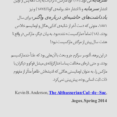
می‌گوید.(۱۷) گویا مارکس تا نزدیک به یک دهه پس از اولین
انتشار
و تا انتشار «نقد برنامه‌ی گوتا (۱۸۷۵) و نیز
سرمایه
» برای سال
یادداشت‌های حاشیه‌ای درباره‌ی واگنر
۱۸۸۱، متونی که دست آخر از شائبه‌ی کذایی هگل و اومانیسم خلاص
بودند، (۱۸) تماماً «مارکسیست» نشده بود. به بیان دیگر، مارکس در واقع تا
هشت سال پیش از مرگش مارکسیست نبود!
در این برهه، آلتوسر سرگرم جر و بحث با آن‌هایی بود که علناً ضدمارکسیسم
بودند، و حتی ذره‌ای مخالفت پساساختارگرایانه‌ی میشل فوکو و دیگران با
مارکس را، به عنوان اومانیستی هگلی که اندیشه‌اش ظاهراً متأثر از مفهوم
ذات ثابت انسانی بوده، پیش‌بینی نمی‌کرد.
Kevin B. Anderson,
The Althusserian Cul-de-Sac
,
logos, Spring 2014.