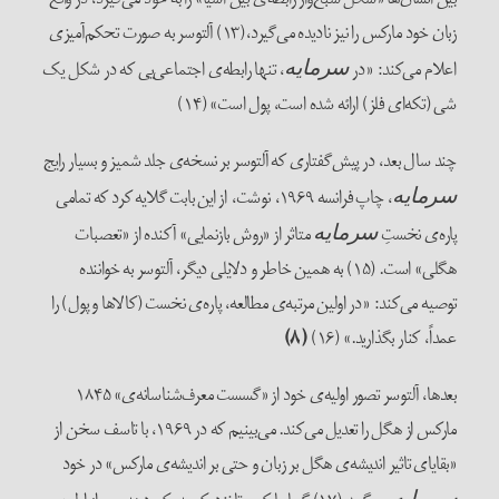
زبان خود مارکس را نیز نادیده می‌گیرد،(۱۳) آلتوسر به صورت تحکم‌آمیزی
اعلام می‌کند: «در
، تنها رابطه‌ی اجتماعی‌یی که در شکل یک
سرمایه
شی (تکه‌ای فلز) ارائه شده است، پول است» (۱۴)
چند سال بعد، در پیش‌گفتاری که آلتوسر بر نسخه‌ی جلد شمیز و بسیار رایج
، چاپ فرانسه ۱۹۶۹، نوشت، از این بابت گلایه کرد که تمامی
سرمایه
پاره‌ی نخستِ
متاثر از «روش بازنمایی» آکنده از «تعصبات
سرمایه
هگلی» است. (۱۵) به همین خاطر و دلایلی دیگر، آلتوسر به خواننده
توصیه می‌کند: «در اولین مرتبه‌ی مطالعه، پاره‌ی نخست (کالاها و پول) را
عمداً، کنار بگذارید.» (۱۶)
(۸)
بعدها، آلتوسر تصور اولیه‌ی خود از «گسست معرف‌شناسانه‌ی» ۱۸۴۵
مارکس از هگل را تعدیل می‌کند. می‌بینیم که در ۱۹۶۹، با تاسف سخن از
«بقایای تاثیر اندیشه‌ی هگل بر زبان و حتی بر اندیشه‌ی مارکس» در خود
سرمایه