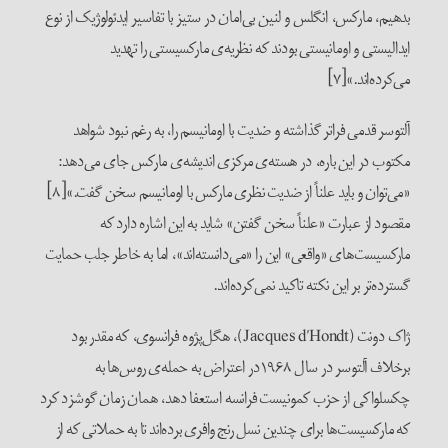
بدهیم، مارکس، انگلس و لنین بی‌امان در ستیز با تفاسیر ایدئولوژیک از نوع
ایدالیستی و اومانیستی بودند که نظریه‌ی مارکسیستی را تهدید
می‌کرده‌اند.»[۷]
آلتوسر قدمی فراتر گذاشته و ضدیت با اومانیسم را، به رغم نبود شواهد
مکتوب در این باره، در هسته‌ی مرکزی اندیشه‌ی مارکس جای می‌دهد:
«می‌‌توان و باید علناً از ضدیت نظری مارکس با اومانیسم سخن گفت.»[۸]
مقصود از عبارت «علناً سخن گفتن» شاید به این اشاره دارد که
مارکسیست‌های «واقعی» این را «می‌دانسته‌اند»، اما به خاطر جلب حمایت
گسترده‌تر بر این نکته تاکید نمی‌کرده‌اند.
ژاک دونت (Jacques d’Hondt)، هگل‌پژوه فرانسوی، که مقدر بود
برخلاف آلتوسر در سال ۱۹۶۸در اعتراض به حمله‌ی روس‌ها به
چکسلواکی از حزب کمونیست فرانسه استعفا دهد، همان زمان گوشزد کرد
که مارکسیست‌ها برای چندین نسل رنج وافری برده‌اند تا به حملاتی که از