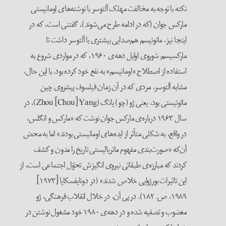
نکته با توجه به مخالفت مهلک آلتوسر با نوشته‌های اومانیستی
مارکس جوان (که در ادامه طرح می‌شوند)، گفتنی است، که در
اینجا نیز، مائوئیسم هم‌صدایی بیشتری با آلتوسر داشت تا
مارکسیسم شوروی اوایل دهه‌ی ۱۹۶۰، که در مواردی شروع به
استفاده از اصطلاح «اومانیسم» به نفع خود کرده بود. با این حال،
مشابه آلتوسر، مردی که در آن زمان فیلسوف پیشروی چین
مائوئیستی بود، یعنی ژو (چو) یانگ (Zhou [Chou] Yang)، در
سال ۱۹۶۳ درباره‌ی مارکس جوان نوشت که «مارکس و انگلس،
در واقع، به شکلی متأثر از ایده‌های اومانیستی بودند» اما به محض
آن‌که «صورت‌بندی مفهوم ماتریالیستی تاریخ را مدون و کشف
کردند که مبارزه‌ی طبقاتی نیروی انگیزش تحوّل اجتماعی است، از
این تاثیرات بورژوایی خلاص شدند» (در دونایفسکایا [۱۹۷۳]
۱۹۸۹، ص. ۱۸۲). در پی آن، در خلال انقلاب فرهنگی، ژو
مغضوب و تصفیه شده و در دهه‌ی ۱۹۸۰ خود مشغول نوشتن در