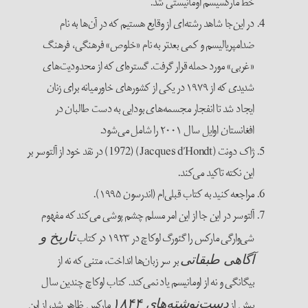
خط مارکسیسم اومانیستی شد.
در این‌جا شاهد رشته‌ای از وقایع هستیم که در آن‌ها به نام
ضدامپریالیسم و کمی بعدتر به نام «خلوص» فرهنگی، فرهنگ
«غربی» مورد حمله قرار گرفت. گستره‌ای که از محدودیت‌های
شدیدی که از ۱۹۷۹ در یکی از کشورهای خاورمیانه برای زنان
ایجاد شد تا انفجار مجسمه‌های بودایی به دست طالبان در
افغانستان اوایل سال ۲۰۰۱ را شامل می‌شود.
ژاک دونت (Jacques d’Hondt) (1972) در نقد خود از آلتوسر بر
این نکته تاکید می‌کند.
مراجعه کنید به کتاب قبلی‌ام (اندرسون ۱۹۹۵).
آلتوسر در این جا از این امر مسلم چشم پوشی می‌کند که مفهوم
شی‌وارگی مارکس را گئورگ لوکاچ در ۱۹۲۳ در کتاب
تاریخ و
بر سر زبان‌ها انداخت، متنی که نه از
آگاهی طبقاتی
بیگانگی و نه از اومانیسم یاد نمی‌کند. کتاب لوکاچ چندین سال
پیش از
مارکس ظاهر شد، از این
دست‌نوشته‌های ۱۸۴۴