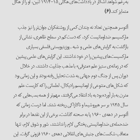
به رغم شواهد آشکار در یادداشت‌های هگلی ۱۵-۱۹۱۴ لنین، او را از هگل
متمایز کند.
(۶)
آلتوسر همچنین تعداد نه چندان کمی از روشنفکران جوان‌تر را نیز جذب
مارکسیسم ضداومانیست کرد، که دست‌کم در سطح ظاهری، نشانی از
بازگشت به گرایش‌های علمی و شبه ـ ‌پوزیتیویستی فلسفی بسیاری
مارکسیست‌های پیشین را در خود نداشتند. این گرایش‌های علمی پیشین
که در زمانه‌ی ستیزِ علم «مترقی» با مذهب جذابیت داشتند، در خلال
دوران پس از جنگ دوم جهانی به شدت تحلیل رفته بودند و این زمانی بود
که شکل‌های متنوعی از اومانیسم رادیکال، لطماتی را که کاربست علم
مدرن به بار آورده بود به باد انتقاد می‌گرفتند، مهم‌تر از همه بمب‌هایی که در
سال ۱۹۴۵ بر سر هیروشیما و ناکازاکی ریخته شدند. اما درست زمانی که
آلتوسر در دهه‌ی ۱۹۶۰ پا به صحنه گذاشت، برخی از این نقدها در برابر
ضدحمله‌ی ضداومانیستی پختگی لازم را نداشتند، شور و شوق لازم، تنها
متعاقب شکست‌های جنبش‌های انقلابی دهه‌ی ۱۹۶۰ فزونی گرفت. این