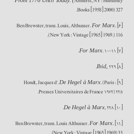
Amherst, NY: Humanity
From 1776 Until Today. (
Books [1958] 2000) 327.
.
[۶] Ben Brewster, trans. Louis, Althusser.
For Marx
(New York: Vintage [1965] 1969.) 116.
. ۱۰-۱۱.
[۷]
For Marx
۲۲۹.
[۸]
Ibid,
. (Paris:
[۹] Hondt, Jacques d’.
De Hegel à Marx
Presses Universitaires de France ۱۹۷۲) ۲۲۵.
, ۲۲۸.
[۱۰]
De Hegel à Marx
.
[۱۱] Ben Brewster, trans. Louis Althusser.
For Marx
(New York: Vintage [1965] 1969) 33.