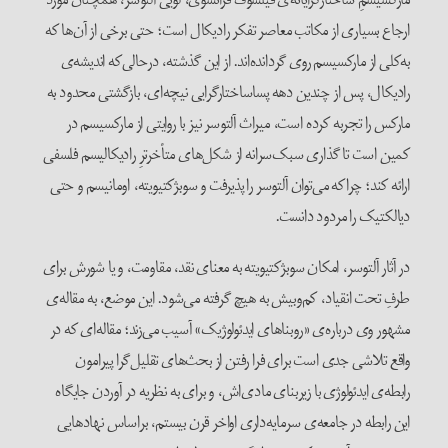
ارجاع بسیاری از مکاتب معاصر تفکر رادیکال است؛ حتی برخی از آن‌ها که
به‌کلی از مارکسیسم روی گردانده‌اند. از این گذشته، درحالی‌که اندیشه‌ی
رادیکال، پس از چندین دهه پساساختارگرایی نیچه‌ای، بازگشتی محدود به
مارکس را تجربه کرده است، میراث آلتوسر نیز با روایتی از مارکسیسم در
کمین است تا گذاری سبک‌سرانه از شکل‌های متأخرترِ رادیکالیسم فلسفی
ارائه کند؛ چراکه می‌توان آلتوسر را پذیرفت و سوبژکتیویته، اومانیسم و حتی
دیالکتیک را مردود دانست.
در آثار آلتوسر، امکان سوبژکتیویته به معنای نقد، مقاومت، و یا شورش برای
طرفِ تحت انقیاد، کم‌وبیش به هیچ گرفته می‌شود. این موضع، به مقاله‌ی
مشهور وی درباره‌ی «روبناهای ایدئولوژیک» آسیب می‌زند؛ مقاله‌ای که در
واقع تلاشی جدی است برای فرا رفتن از بحث‌های تقلیل‌گرا پیرامون
رابطه‌ی ایدئولوژی با زیربنای مادی‌اش، و برای به نظریه در آوردن جایگاه
این رابطه در جامعه‌ی سرمایه‌داری اواخر قرن بیستم، براساس نهادهایی