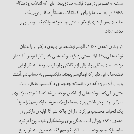
مسئله به‌خصوص در مورد فرانسه صادق بود، جایی که انقلابِ زودهنگام
۱۹۶۸ در ابتدا امیدها را برای یک انقلاب عمیقاً رادیکال درون یک
جامعه‌ی سرمایه‌داری از نظر صنعتی توسعه‌یافته‌ برانگیخت و سپس بر
بادشان داد.
در ابتدای دهه‌ی ۱۹۶۰، آلتوسر نوشته‌های اولیه‌ی مارکس را با عنوان
نوشته‌هایی پیشامارکسیستی رد کرد، نوشته‌هایی که از نظر آلتوسر، آکنده از
برداشت‌های هگلی و لیبرالی از بیگانگی و اومانیسم بودند. به نظر او این
نوشته‌ها به این دلیل که اومانیستی بودند، مارکسیستی به حساب نمی‌آمدند
و بس. آلتوسر بود که «می‌دانست» چه چیزی مارکسیسم حقیقی است،
حتی زمانی‌که با نوشته‌هایی از مارکس مواجه می‌شد که با شیوه‌ی درک وی
سازگار نبود. او هر تلاشی برای بسط دایره‌(ی تعریف مارکسیسم) را صرفاً
یک انحراف محسوب می‌کرد: «از آن جا ‌که نشر آثار اولیه‌ی مارکس در
دهه‌ی ۱۹۳۰ چونان اسب جنگی برای روشنفکران خرده بورژوا در نبرد
علیه مارکسیسم بوده است… اگر بخواهیم فقط به همین سه نفر ارجاع