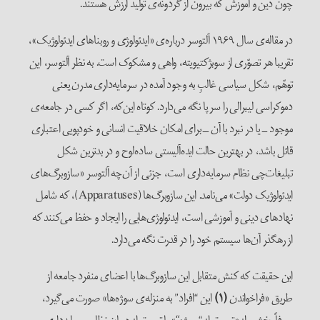
چون دین و آموزش که بیرون از گردونه‌ی تولید ارزش هستند.
در مقاله‌ی سال ۱۹۶۹ آلتوسر درباره‌ی «ایدئولوژی و روبناهای ایدئولوژیک»،
تقریبا هر تصوّری از سوبژکتیویته، واهی و مشکوک است. به نظر آلتوسر، این
توهّم، شکل سیاسی غالبِ به وجود آمده در سرمایه‌داری مدرن یعنی
دموکراسی لیبرالی را سر پا نگه می‌دارد. کوتاه این‌که، اگر کسی در جامعه‌ی
موجود ــ یا در نبرد با آن ــ برای امکان خلاقیت انسانی و خودپویی اعتباری
قائل باشد، در بهترین حالت ایده‌آلیستی ساده‌لوح و در بدترین شکل
تبلیغات‌چی نظام سرمایه‌داری است، جزئی از آن‌چه آلتوسر «سازوبرگ‌های
ایدئولوژیک دولت» می‌نامد. این سازوبرگ‌ها (Apparatuses)، که شامل
نهادهای دینی و آموزشی است، ایدئولوژی‌هایی را ایجاد و حفظ می‌کنند که
از رهگذر آن‌ها سیستم خود را در قدرت نگه می‌دارد.
این حقیقت که کنش متقابل این سازوبرگ‌ها با اعضای منفرد جامعه از
طریق «فراخواندن
(۱)
این “افراد” به منزله‌ی سوژه‌ها» صورت می‌گیرد،