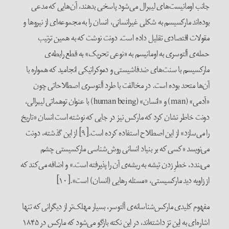
جانب اومانیست‌های لیبرال می‌شود پاسخی بدهند، آن‌هایی که مدعی
بوده‌اند مارکسیسم به شکلی غیرانسانی، انسان را به مجموعه‌ای از نیروها و
مقولات اقتصادی تقلیل داده است. دونت نوشت که به همین ترتیب
حمله‌ی آلتوسری به اومانیسم به «نوعی تحریک» به قطع رابطه‌ی
مارکسیسم با سنت‌های ضدفاشیستی و دموکراتیکی انجامید که همواره با
آن‌ها متحد بوده است. در مخالفت با طرد آلتوسری اصطلاحاتی چون
«آدمی» (man) و «انسان» (human being) با عنوان توهماتی لیبرالی،
دونت خاطر نشان کرد که مارکس نیز در جایی که نوشته است انسان «تاریخ
را می‌سازد» از این اصطلاح استفاده کرده است.[۹] از این گذشته، دونت
می‌نویسد «کسی که بر بنیاد انسانی روش‌شناسی مارکسیستی چشم
می‌بندد، خطرِ زدن تیشه به ریشه‌ی آن را پذیرفته است.» و اضافه می‌کند که
از زاویه دید مارکسیستی، «مسئله رهایی (انسان) است».[۱۰]
مفهوم کلیدی مارکس‌شناسانه‌ی آلتوسر، بسیار مهلک‌تر از دیگرانی که تنها
اشاره‌ای به این تز داشته‌اند، در این نکته بازگو می‌شود که مارکس در ۱۸۴۵