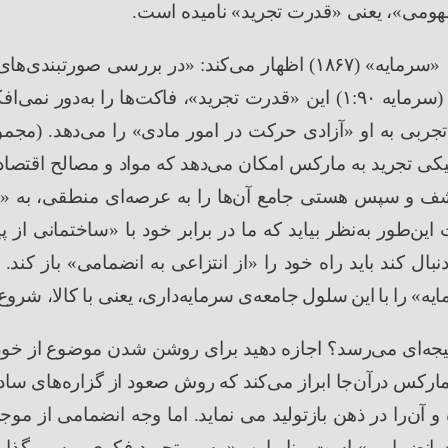
فهومی
»
، یعنی
«
قدرت تجرید
»
نامیده است.
«
سرمایه
»
(
۱۸۶۷
)
اظهار می
کند
:
«
در بررسی صورتبندی
های
(
سرمایه
۹۰
:
۱
)
این
«
قدرت
تجرید
»
،
فاکت
ها
را
به
دور
نمی
افک
جربی به او
«
آزادی حرکت در امور مادی
»
را می
دهد.
(
مجموع
تیکی تجرید به مارکس امکان می
دهد که مواد و مصالح اقتص
کشف و سپس هستی جامع آن
ها را به عرصه
ای منطقی، به
«
ا
 این
طور به
نظر بیاید که ما در برابر خود با
«
ساختمانی از پ
نبال کند باید راه خود را
«
از انتزاعی به انضمامی
»
باز کند.
یه
»
را
با
این
سلول
جامعه
ی
سرمایه
داری،
یعنی با کالا، شرو
یجه
ای می
رسد؟ اجازه دهید برای روشن شدن موضوع از خود 
ارکس درآن
جا ابراز می
کند که روش صعود از گزاره
های ساد
و آن
را در ذهن بازتولید می نماید. اما وجه انضمامی از مو
 انضمامی
»
است. بنابراین،
«
مسیر تجرید فکری، مسیر گذار 