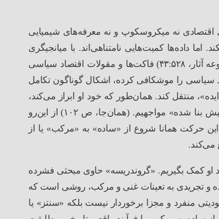
 اقتصادی نه میکروسکوپ و نه معرفه
های شیمیایی
ند
.
اما داده
ها کمیت
هایی نامتناهی
اند. با میانجیگری
ه آثار،
۵۲۸
:
۴۳
)
فاکت
ها و مقولات اقتصاد سیاسی
اد سیاسی را موشکافی کرده، اشکال گوناگون تکامل
یده
»
، منتقل کند. همان
طور که خود او ابراز می
کند،
یش بنا شده
»
مواجهیم.
(
همان
جا، ص
۱۰۲
)
از این
رو
 این حرکت همانا شروع از
«
ساده
»
به
«
مرکب
»
یا از
ع می
کند
.
او کمک بگیریم.
«
گروندریسه
»
حاوی مبحثی فشرده
ه و تجریدی به تعینات غنی و مرکب، روشی است که
جودیتی منفرد و مجزا برخوردار نیست بلکه
«
سنتز
»
یا
از ساده به مرکب، با فرآیند واقعی تاریخی مطابقت