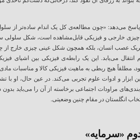
 بتواند به ژرفای آن نفوذ کند، درحالی
که دست
کم تاحدی مو
اسخ می
دهد
:
«
چون مطالعه
ی کل یک اندام ساده
تر از سلو
چیزی
خارجی و فیزیکی قابل
مشاهده است، شکل سلولی سر
حریک عصب انسان، بلکه همچون شکل عینی چیزی خارج از چ
 انتقال می
یابد. این یک رابطه
ی فیزیکی بین اشیای فیزی
، مطلقاً هیچ ربطی به ماهیت فیزیکی کالا و مناسبات مادی بر
ین ابزار و ادوات علوم تجربی می
کند. در عین حال، او با تش
بندی
های مراودات اجتماعی برخاسته از آن را می
باید بدون 
خاب انگلستان در مقام چنین وضعیتی
.
دوم
«
سرمایه
»