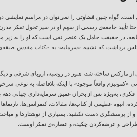
است. گواه چنین قضاوتی را نمی
توان در مراسم نمایشی در 
ا تأیید جامعه
ی رسمی از سهم او در سیر تحول تفکر مدرن 
ابغه، در حقیقت حامل یک عنصر نفی است که او را به زیر م
گلس برداشت که تشبیه
«
سرمایه
»
به
«
کتاب
مقدس طبقه
ی
ی از مارکس ساخته شد، هنوز در روسیه، اروپای شرقی و دیگر
اشی
«
کمونیزم واقعاً موجود
»
با اینکه
بلافاصله به نوعی سرخ
فکری، به
ویژه پس از بحران عمیق سرمایه
داری جهانی دهه پ
رده، انبوه عظیمی از کتاب
ها، مقالات، کنفرانس
ها، تارنماه
کرد و از پرسشگری دست نکشید. بسیاری از نوشتارها و مباح
طراحی و عرضه
کردن چکیده و عصاره
ی تفکر اوست
.