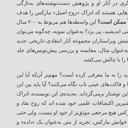
ری در آثار او و پژوهش دست
نوشته
های به
تازگی
هایی هستند که ادراک
«
روح اصیل
»
مارکس را هدف
 ممکن است؟
این واسطه
ها هم مربوط به
۲۰۰
سال
ی اندیشید، پی برد؟ به
عنوان نمونه، چه
گونه می‌توان
ش ویراستاران مجموعه آثار انتقادی
–
تاریخی جدید
به
عنوان مثال، مقایسه و بررسی پیش
نویس
های جلد
 را با چالش می
کشد.
ید را به ما معرفی کرده است؟ مهم
تر آن
که آیا این
 و فاکت
های عینی ناب نگاه می
کنند؟ آیا باید بین این
ین نوشتار برمی
گرداند. به
دیده
ی این نویسنده، ادراک
رین اکتشافات علمی خود شده اند که روح نقاد و
ارکس هیچ مرجعی موثق
تر از خود او نیست. ولی حتی
خوانش مارکس، تجرید از متن به
عنوان یک
«
داده
»
و