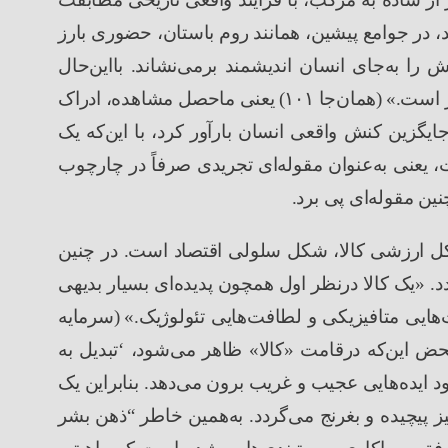
، در جوامع پیشین، همانند روم باستان، حضوری بارز
ش را به
جای انسان اندیشمند برمی
نشاند. بااین
حال
ر است.
»
(
همان
جا
۱۰۱
)
یعنی ماحصل مشاهده، ادراک
ایگزین کنش واقعی انسان بارآور کرد، با این
که یک
 یعنی به
عنوان مقوله
ای تجریدی صرفاً در چارچوب
ین مقوله
ای پی برد.
ل ارزشی کالا، شکل سلولی اقتصاد است. در چنین
د.
«
یک کالا درنظر اول همچون پدیده
ای بسیار بدیهی
هایی متافیزیکی و لطافت
هایی تئولوژیک.
»
(
سرمایه
ض این
که درقامت
«
کالا
»
ظاهر می
شود،
‘
تبدیل به
د ایده
هایی عجیب و غریب برون می
دهد. بنابراین یک
 پیچیده و بغرنج می
گردد. به
همین خاطر
“
ذهن بشر