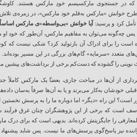
 که در جستجوی مارکسیسم خودِ مارکس هستند. کاوشگ
ا طرح خوانش
«
مارکس به
قلم خود مارکس
»
، در زمره
ی تلاش
تأمل کرد و پرسید
:
آیا خوانش
«
بی
واسطه
»ی
مارکس اساساً
. پس چه
گونه می
توان به مفاهیم مارکس، آن
طور که خود او م
ه است را برای ادراک آن بازتولید کرد؟ شکی نیست که کوش
های متعدد
«
سرمایه
»
گام
های بزرگی در این مسیر بوده
اند. 
نوینی
را
گشوده
که
دست
کم
برخی از برداشت
های پیشین ما
رداری از آن‌ها در مباحث جاری، بعضا
یک مارکس کاملاً جد
 قبلی خودشان به
کار می
برند و یا به آن
ها صرفاً به
سان داده
ها
ور است؟ این راه
«
دیگر
»
اما دوباره ما را به پرسش نخستین ا
ف است که برخی از این پژوهشگران چنان غرق فرآیند شی
لمعارفی را جایگزینش کرده
اند. بدیهی است که برای درک م
نده نیز پاسخ
گوی پرسش
های ما نیست. پس شاید پیشنهاد 