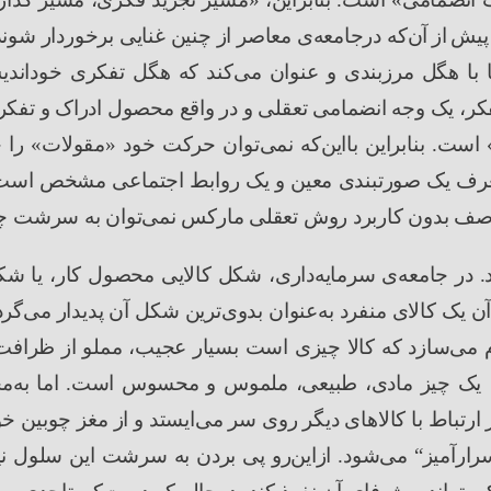
پیش
از
آن
که درجامعه
ی معاصر از چنین غنایی برخوردار شوند
 با هگل مرزبندی و عنوان می
کند که هگل تفکری خوداندی
کر، یک وجه انضمامی تعقلی و در واقع محصول ادراک و تفک
است. بنابراین بااین
که نمی
توان حرکت خود
«
مقولات
»
را ج
رف یک صورتبندی معین و یک روابط اجتماعی مشخص است،
ف بدون کاربرد روش تعقلی مارکس نمی
توان به سرشت چن
. در جامعه
ی سرمایه
داری، شکل کالایی محصول کار، یا شک
آن یک کالای منفرد به
عنوان بدوی
ترین شکل آن پدیدار می
گرد
م می
سازد که کالا چیزی است بسیار عجیب، مملو از ظرافت
یک چیز مادی، طبیعی، ملموس و محسوس است. اما به
مح
 ارتباط با کالاهای دیگر روی سر می
ایستد و از مغز چوبین خو
رارآمیز
“
می
شود. ازاین
رو پی بردن به سرشت این سلول نیز