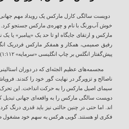
دویست سالگی کارل مارکس یک رویداد مهم جهانی 
خوش آب‌ورنگ با نام و چهره
ی مارکس جستجو کرد. حت
مارکس و ارتقای جایگاه او تا حد یک
«
پیامبر
»
یا یک ن
رفیق صمیمی، همکار و همفکر مارکس فردریک ان
پیش‌گفتار انگلس بر چاپ انگلیسی
«
سرمایه
»
۱۱۲
:
۱
)
مجسمه
های عظیم الجثه
ای که در دوران استالین
ناصالح و تزویرگر در نهایت گور خود را کندند. فروپ
سیمای اصیل مارکس را به حرکت انداخت. این تحرک 
دویست سالگی مارکس را به واقعه
ای جهانی تبدیل ک
اند. اما حتی در چنین حالتی نیز باید قدری درنگ 
فکری او هستند. گویی هرکس به سهم خود مشغول 