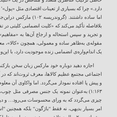
دارد.
»
چرا
که
بسیاری
از
تعینات
اقتصادی
مثل
«
پول»
’
اما ساده داشتند.
(
گروندریسه
۱۰۲
)
مارکس دراین
جا
بلافاصله تأکید می
کند که
«
کلیت انضمامی کلیتی در تف
و تجرید و سپس استحاله و ارجاع آن
ها به
«
مفاهیم
»
مقوله
ی به
ظاهر ساده و معمولی، همچون
«
کالا
»
، مع
یک اندام
واره
ی انضمامی زنده موجودیت دارد، با این
وص
اجازه دهید دوباره خود مارکس زبان سخن بازکند
اجتماعی مجتمع عظیم کالاها، معرف ثروت
اند که در 
و پیش پا افتاده نمودار می
گردد. اما واکاوی آن معلو
۱۶۳
:
۱
)
به
عنوان نمونه یک جنس مصرفی مثل چوب، 
چیزی می
گردد که به ورای محسوسات می
رود
…
و در
امر بسیار بدیهی، نه فقط
“
باژگون
“
بلکه همچنین
“
اس