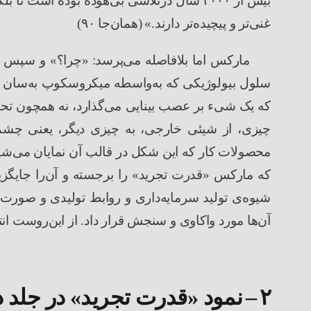
بیش از
۲۰۰۰
سال درتلاشی بی
هوده بوده است تا بلکه
غنی
تر و پیچیده‌تر دارند.
»
(
همان
جا
۹۰
)
مارکس اما بلافاصله می
پرسد
:
«
چرا؟
»
و سپس پ
سلول بیولوژیکی که به
واسطه میکروسکوپ به
سان 
که یک شیء بر عصب بینایی می
گذارد، نه همچون ت
چیزی، از شیئی خارجی، به چیزی دیگر، یعنی چشم
محصولات کار که این شکل در قالب آن نمایان می
شود
که مارکس
«
قدرت تجرید
»
را برجسته و آن
را جایگز
شیوه
ی تولید سرمایه
داری و روابط تولیدی و صورت
آن
ها مورد واکاوی و سنجش قرار داد. از این
روست انت
۲
–
نمود
«
قدرت تجرید
»
در جلد 