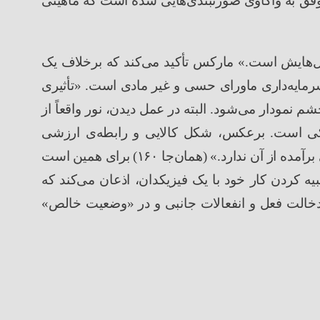
فق به واکاوی صورتبندی
هایی شده است که ماهیتی
ل
هایش است.
»
مارکس تأکید می
کند که برخلاف یک
مایه
داری ماورای حسی و غیر مادی است.
«
تأثیری
شم نمودار می
شود. البته در عمل دیدن، نور واقعاً از
کی است. برعکس، شکل کالایی و رابطه
ی ارزشی
آمده از آن ندارد.
» (
همان
جا
۱۶۰
)
برای همین است
بیه کردن کار خود با یک فیزیکدان، اذعان می
کند که
دخالت فعل و انفعالات جانبی و در
«
وضعیت خالص
»