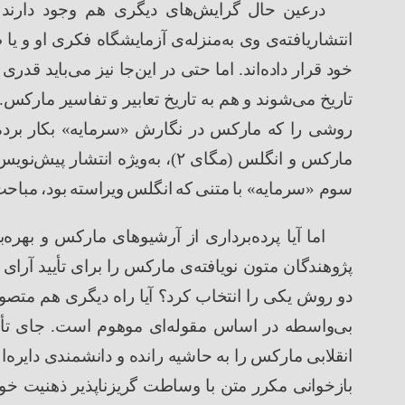
درعین
حال
گرایش
های دیگری هم وجود دارند
انتشاریافته
ی وی به
منزله
ی آزمایشگاه فکری او و ی
خود قرار داده
اند. اما حتی در این
جا نیز می
باید قدری 
تاریخ می
شوند و هم به تاریخ تعابیر و تفاسیر مارکس
روشی را که مارکس در نگارش
«
سرمایه
»
بکار
برد
مارکس و انگلس
(
مگای
۲
)
، به
ویژه انتشار پیش
نویس
سوم
«
سرمایه
»
با
متنی
که
انگلس
ویراسته
بود،
مباحث
اما آیا پرده
برداری از آرشیوهای مارکس و بهره‌ب
پژوهندگان متون نویافته
ی مارکس را برای تأیید آرای
دو روش یکی را انتخاب کرد؟ آیا راه دیگری هم متص
بی
واسطه در اساس مقوله
ای موهوم است. جای تأس
انقلابی مارکس را به حاشیه رانده و دانشمندی دایره
ا
بازخوانی مکرر متن با وساطت گریزناپذیر ذهنیت خوان