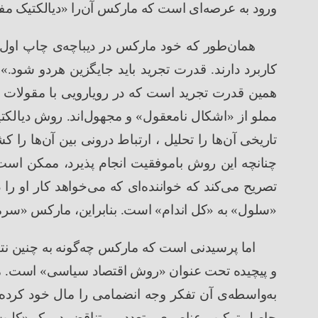
ورود به عرصه
ای است که مارکس آن
را
«
دیالکتیک م
همان
طور که خود مارکس در دیباچه
ی چاپ اول
کاربرد دارند. قدرت تجرید باید جایگزین هردو شود.
»
همین قدرت تجرید است که در رویارویی با مقولات ت
مملو از
«
اشکال نامعقول
»
و مجهول
اند. روش دیالک
تاریخی آن
ها را تحلیل ، ارتباط درونی بین آن
ها را 
چنانچه این روش باموفقیت انجام پذیرد، ممکن است
تصریح می
کند که خواننده
ای که می
خواهد کار او را د
«
سلول
»
به
«
کل اندام
»
است. بنابراین، مارکس
«
سرما
اما پرسیدنی است که مارکس چه
گونه به چنین نت
و پیچیده تحت عنوان
«
روش اقتصاد سیاسی
»
است. م
به
واسطه
ی آن تفکر وجه انضمامی را مال خود کرده 
حاصل ترکیب عناصری متعدد و متناقض در یک
«
کلیت