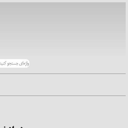
رفتن
به
محتوا
جستجو