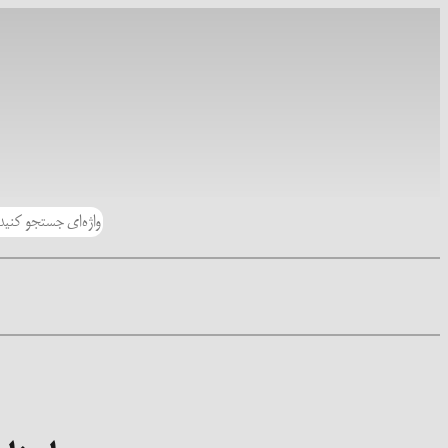
رفتن
به
محتوا
جستجو