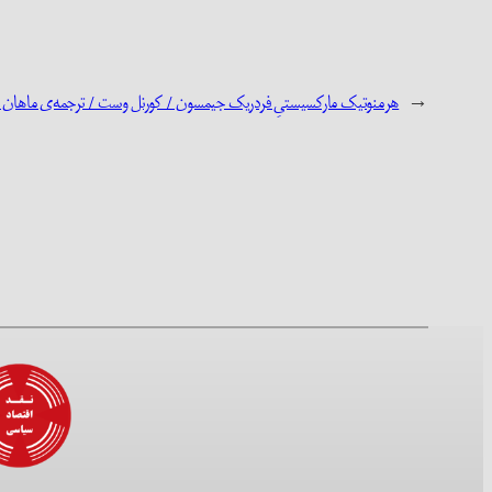
←
هرمنوتیک مارکسیستیِ فردریک جیمسون / کورنل وست / ترجمه‌ی ماهان م