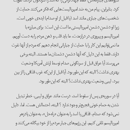
شیوه‌های جبارانه‌اش، فقط جهادگرانی را که اسد را سرنگون کردند، تقویت
کرد. بنابراین، پیام من به ضد امپریالیست‌هایی که فکر می‌کنند حمایت از
شخصیت‌های جباری مانند اسد (یا قبل از او صدام) ایده‌ی خوبی است،
زیرا او دشمنِ دشمنِ امپریالیستی ما است این است: برای مبارزه با
امپریالیسم و ​​پیروزی در درازمدت، ما باید قلب و ذهن مردم را به دست آوریم.
ما نمی‌توانیم این کار را با حمایت از جبارانی انجام دهیم که مردم از آنها نفرت
دارند، فقط به این دلیل که آنها دشمنِ دشمنان ما هستند. البته برخی
می‌پرسند آیا عراق قبل از سرنگونی صدام توسط ارتش آمریکا وضعیت
بهتری نداشت؟ البته که این‌طور بود. آیا قبل از این‌که غرب قذافی را از بین
ببرد، لیبی وضعیت بهتری نداشت؟ البته که این‌طور بود.
آیا در سوریه‌ی پس از سقوط اسد، درست مانند عراق و لیبی، خطر تبدیل
شدن به حمام خونی فجیع‌تر وجود ندارد ؟ البته، احتمالش هست. اما، دلیل
نمی‌شود که صدام، قذافی یا اسد را به‌عنوان «راه‌حل»، به‌عنوان پادزهر
امپریالیسم تلقی کنیم. این رژیم‌های جبار مردم را از خود بیگانه می‌کنند و