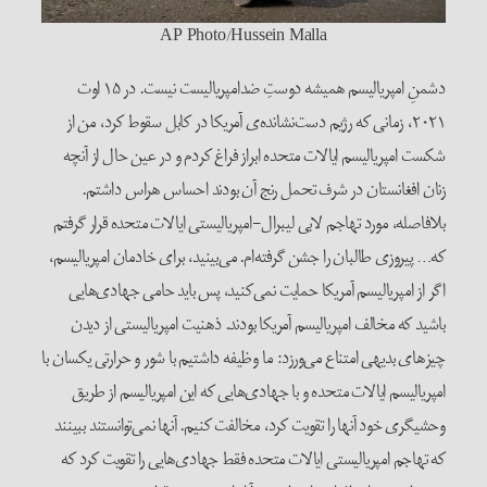
AP Photo/Hussein Malla
دشمنِ امپریالیسم همیشه دوستِ ضدامپریالیست نیست. در ۱۵ اوت
۲۰۲۱، زمانی که رژیم دست‌نشانده‌ی آمریکا در کابل سقوط کرد، من از
شکست امپریالیسم ایالات متحده ابراز فراغ کردم و در عین حال از آنچه
زنان افغانستان در شرف تحمل رنج آن بودند احساس هراس داشتم.
بلافاصله، مورد تهاجم لابی لیبرال-امپریالیستی ایالات متحده قرار گرفتم
که… پیروزی طالبان را جشن گرفته‌ام. می‌بینید، برای خادمان امپریالیسم،
اگر از امپریالیسم آمریکا حمایت نمی‌کنید، پس باید حامی جهادی‌هایی
باشید که مخالف امپریالیسم آمریکا بودند. ذهنیت امپریالیستی از دیدن
چیزهای بدیهی امتناع می‌ورزد: ما وظیفه داشتیم با شور و حرارتی یکسان با
امپریالیسم ایالات متحده و با جهادی‌هایی که این امپریالیسم از طریق
وحشیگری خود آنها را تقویت کرد، مخالفت کنیم. آنها نمی‌توانستند ببینند
که تهاجم امپریالیستی ایالات متحده فقط جهادی‌هایی را تقویت کرد که