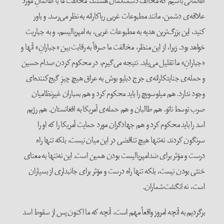
ظالمانی باشیم که مخالف دشمنانمان هستند، مخالفت ما با ظالمانِ مورد
علاقه‌ی دشمن، مانند مطبوعات غربی ریاکارانه به نظر می‌رسد. و باور
کنید، این بزرگ‌ترین هدیه به مطبوعات غربی، به امپریالیسم، و به جباریت
خواهد بود. زیرا، از این منظر، مخالفت ما صرفاً به رقابت بین «جبارانِ» آنها و
«جبارانِ» ما تقلیل می‌یابد. نتیجه می‌گیرم، در محکوم کردن صدام حسین
و حمله‌ی جنایتکارانه‌ی جرج دبلیو بوش به عراق هیچ چیزِ گیج‌کننده‌ای
وجود ندارد. هم میلوسویچ را باید محکوم کرد و هم بمباران غیرنظامیان
صرب توسط ناتو. هم طالبان و هم حمله‌ی آمریکا به افغانستان. هم رژیم
اسد را باید محکوم کرد و هم جهادگران مورد حمایت آمریکا را که او را
سرنگون کردند. نه‌تنها هیچ تناقضی در این میان نیست، بلکه تنها راه
درست و مؤثر برای ضدامپریالیست بودن همین است. این نه‌تنها به معنای
خنثی بودن نیست، بلکه تنها راه درست و مؤثر برای جانبداری از بسیاران
است، نه انگشت‌شماران.
برگردیم به آنچه امروز واقعاً مهم است، آنچه که ما اکنون پس از سقوط اسد