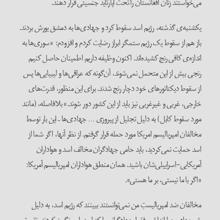
می‌خواستند زنان افغانستان را تحت آپارتاید جنسیتی قرار دهند.
یکشنبه‌ی گذشته، رژیم اسد سقوط کرد و جهادی‌ها به دمشق یورش بردند.
باز هم از سقوط یک رژیم ستمگر ابراز رضایت کردم و افزودم: «سوری‌ها به
اندازه‌ی کافی رنج کشیده‌اند. اکنون وظیفه داریم اطمینان حاصل کنیم
رنجی بیش از این متحمل نمی‌شوند، آن‌گونه که عراقی‌ها و لیبیایی‌ها پس
از سقوط دیکتاتورهای خود دچار رنج شدند. برای این منظور، قدرت‌های
خارجی، غربی و غیرغربی نیز باید از این کشور دور شوند.» بلافاصله، (مانند
مورد سقوط کابل) به دلیل تجلیل از پیروزی … جهادی‌ها – این بار توسط
مخالفان امپریالیسم امریکا مورد حمله قرار گرفتم. از نظر آنها، اگر شما از
اسد حمایت نمی‌کردید، باید حامی جهادگران مخالف اسد و هواداران
آمریکایی-اسراییلی‌شان باشید. همان منطق هواداران امپریالیسم آمریکا:
«اگر با ما نیستی، بر ما هستی».
مخالفان ضد امپریالیستِ من نمی‌توانستند ببینند که رژیم اسد، به دلیل