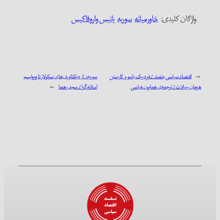
واژگان کلیدی:‌
خاورمیانه
سوریه
یانیس واروفاکیس
←
اقتصاد سیاسی بدنمند / فردریک باسو و کارستن
سوریه: از دیکتاتوری‌های سکولار تا پوپولیسم
هرمان – پیلاث / ترجمه‌ی همایون عباسی
اسلام‌گرا / سعید رهنما
→