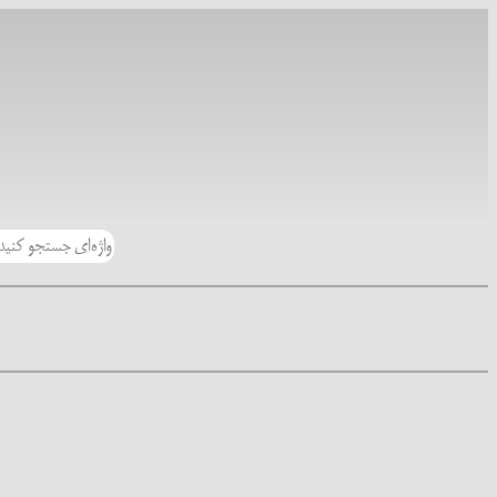
رفتن
به
محتوا
جستجو