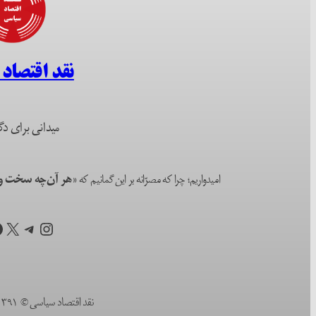
نقد اقتصاد
میدانی برای دگ
امیدواریم؛ چرا که مصرّانه بر این گمانیم که
«هر آن‌چه سخت و ا
اینستاگرم
تلگرام
X
ف
نقد اقتصاد سیاسی © ۱۳۹۱ (۲۰۱۲) تا به امروز