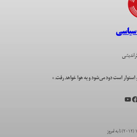
 سیاسی
راندیشی
ستوار است دود می‌شود و به هوا خواهد رفت.»
یس‌بوک
یوتیوب