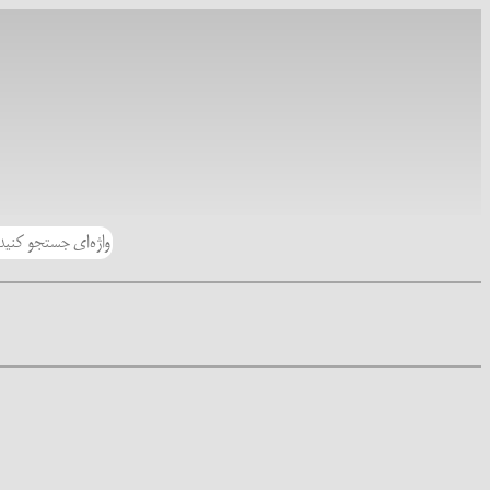
رفتن
به
محتوا
جستجو