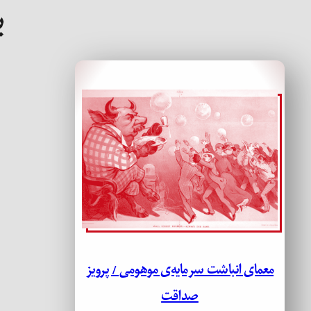
ب
معمای انباشت سرمایه‌ی موهومی / پرویز
صداقت