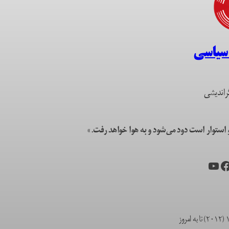
 سیاسی
راندیشی
ستوار است دود می‌شود و به هوا خواهد رفت.»
یس‌بوک
یوتیوب