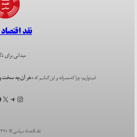
نقد اقتصاد
میدانی برای دگ
امیدواریم؛ چرا که مصرّانه بر این گمانیم که
«هر آن‌چه سخت و ا
اینستاگرم
تلگرام
X
ف
نقد اقتصاد سیاسی © ۱۳۹۱ (۲۰۱۲) تا به امروز