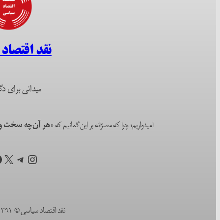
نقد اقتصاد
میدانی برای دگ
امیدواریم؛ چرا که مصرّانه بر این گمانیم که
«هر آن‌چه سخت و ا
اینستاگرم
تلگرام
X
ف
نقد اقتصاد سیاسی © ۱۳۹۱ (۲۰۱۲) تا به امروز