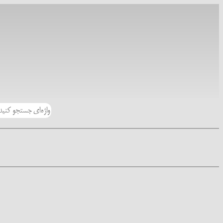
رفتن
به
محتوا
جستجو