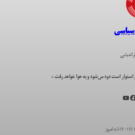
 سیاسی
راندیشی
ستوار است دود می‌شود و به هوا خواهد رفت.»
یس‌بوک
یوتیوب