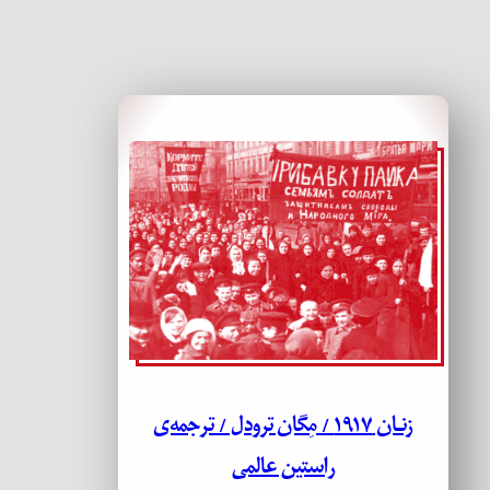
زنـان ۱۹۱۷ / مِگان ترودل / ترجمه‌ی
راستین عالمی