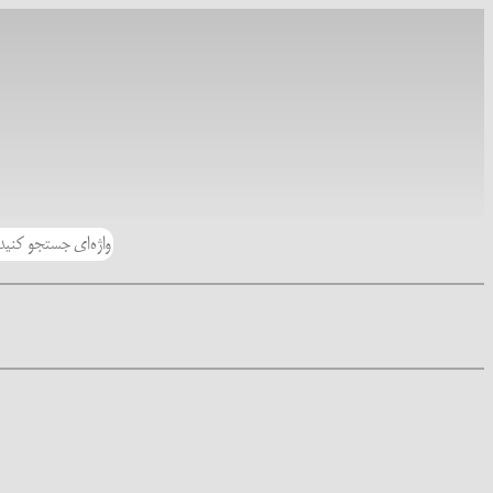
رفتن
به
محتوا
جستجو