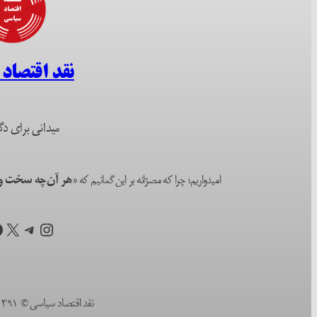
نقد اقتصاد
میدانی برای دگ
امیدواریم؛ چرا که مصرّانه بر این گمانیم که
«هر آن‌چه سخت و ا
اینستاگرم
تلگرام
X
ف
نقد اقتصاد سیاسی © ۱۳۹۱ (۲۰۱۲) تا به امروز