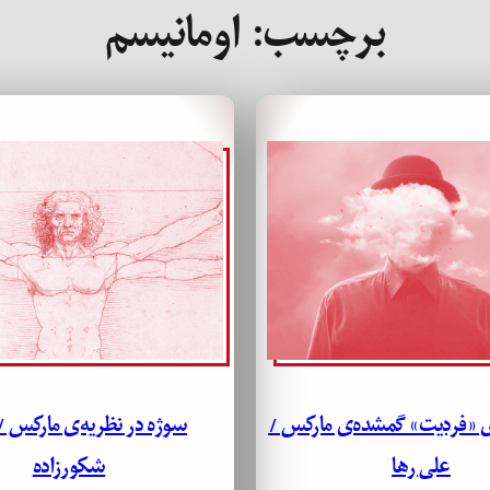
برچسب:
اومانیسم
«فردیت» گمشده‌ی مارکس /
سوژه در نظریه‌ی مارکس /
علی رها
شکورزاده