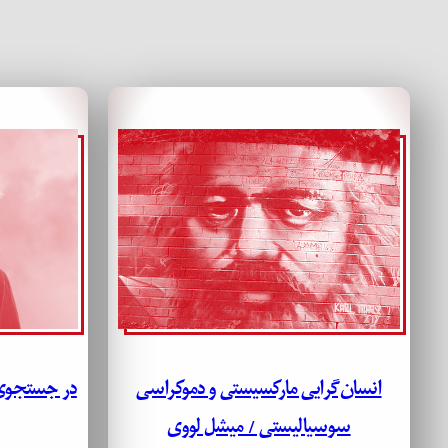
انسان‌گرایی مارکسیستی و دموکراسی
در جستجوی 
سوسیالیستی / میشل لووی