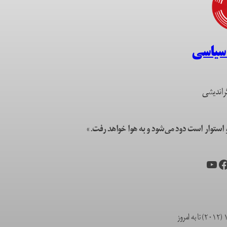
 سیاسی
راندیشی
ستوار است دود می‌شود و به هوا خواهد رفت.»
یس‌بوک
یوتیوب