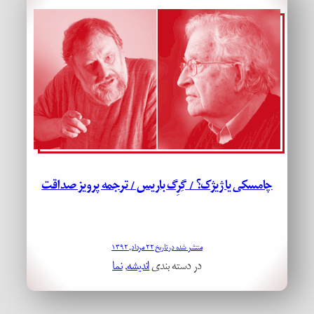
چامسکی یا ژیژک؟ / گِرِگ باریس / ترجمه پرویز صداقت
منتشر شده در تاریخ ۲۲ مرداد, ۱۳۹۲
در دسته بندی
اندیشه
, 
نما