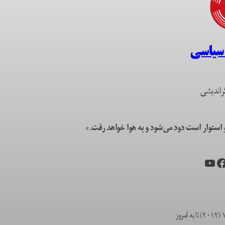
 سیاسی
راندیشی
ستوار است دود می‌شود و به هوا خواهد رفت.»
یس‌بوک
یوتیوب