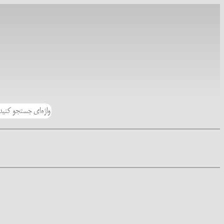
رفتن
به
محتوا
جستجو