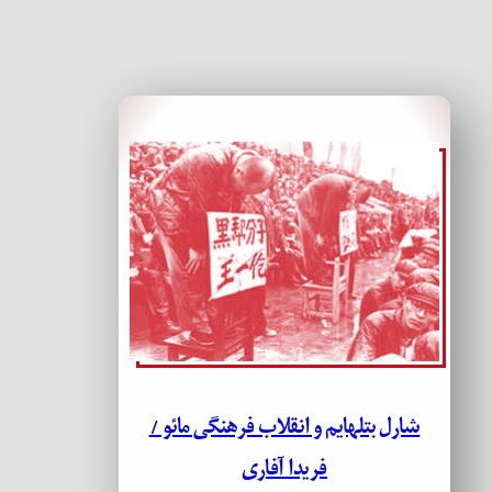
شارل بتلهایم و انقلاب فرهنگی مائو /
فریدا آفاری