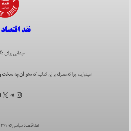
نقد اقتصاد
میدانی برای دگ
امیدواریم؛ چرا که مصرّانه بر این گمانیم که
«هر آن‌چه سخت و ا
اینستاگرم
تلگرام
X
ف
نقد اقتصاد سیاسی © ۱۳۹۱ (۲۰۱۲) تا به امروز