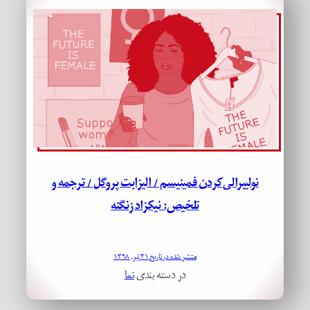
نولیبرالی‌کردن فمینیسم / الیزابت پروگل / ترجمه‌ و
تلخیص: نیکزاد زنگنه
منتشر شده در تاریخ ۳۱ تیر, ۱۳۹۸
در دسته بندی
نما