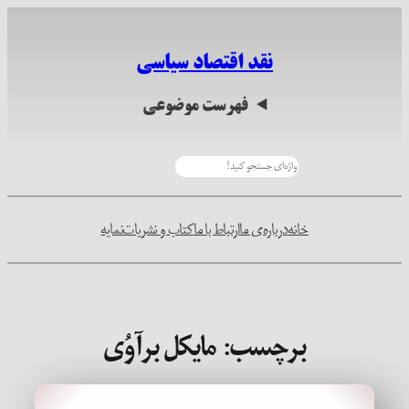
رفتن
به
نقد اقتصاد سیاسی
محتوا
فهرست موضوعی
جستجو
خانه
درباره‌ی ما
ارتباط با ما
کتاب و نشریات
نمایه
برچسب:
مایکل برآوُی