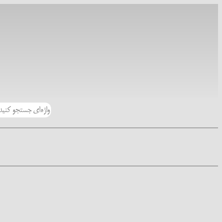
رفتن
به
محتوا
جستجو