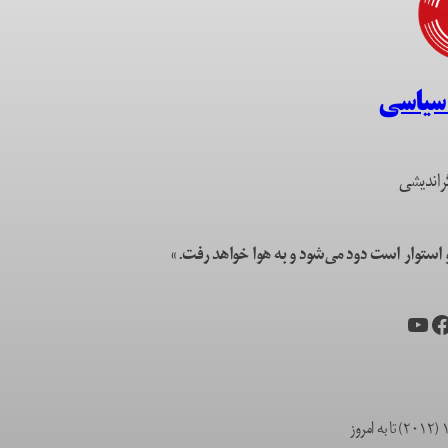
 سیاسی
راندیشی
ستوار است دود می‌شود و به هوا خواهد رفت.»
یس‌بوک
یوتیوب