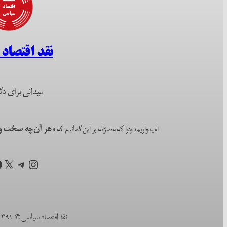
نقد اقتصاد
میدانی برای دگ
امیدواریم؛ چرا که مصرّانه بر این گمانیم که
«هر آن‌چه سخت و ا
اینستاگرم
تلگرام
X
ف
نقد اقتصاد سیاسی © ۱۳۹۱ (۲۰۱۲) تا به امروز