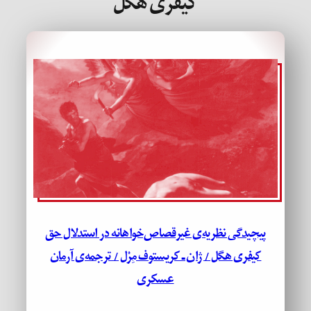
کیفری هگل
پیچیدگی نظریه‌ی غیرقصاص‌خواهانه در استدلال حق
کیفری هگل / ژان ـ کریستوف مِرْل / ترجمه‌ی آرمان
عسکری