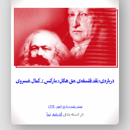
درباره‌ی«نقد فلسفه‌ی حق هگلِ» مارکس / کمال خسروی
منتشر شده در تاریخ ۶ مهر, ۱۳۹۴
در دسته بندی
اندیشه
, 
نما