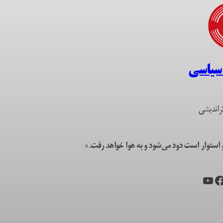
 سیاسی
راندیشی
ستوار است دود می‌شود و به هوا خواهد رفت.»
یس‌بوک
یوتیوب