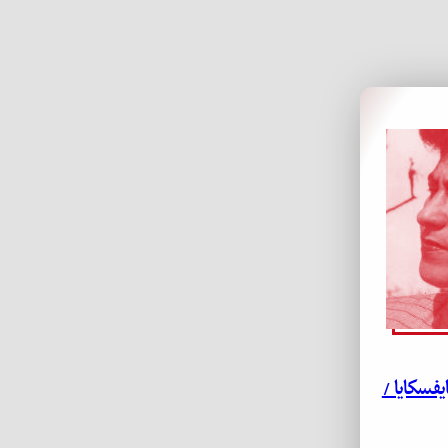
یفسکایا /