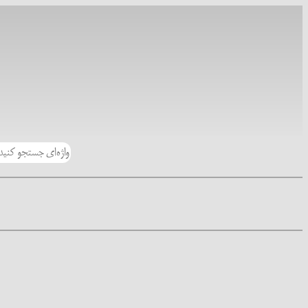
رفتن
به
محتوا
جستجو