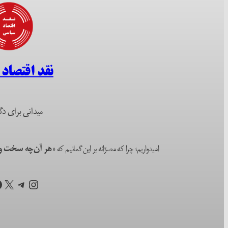
نقد اقتصاد
میدانی برای دگ
امیدواریم؛ چرا که مصرّانه بر این گمانیم که
«هر آن‌چه سخت و ا
اینستاگرم
تلگرام
X
ف