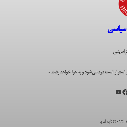
 سیاسی
راندیشی
ستوار است دود می‌شود و به هوا خواهد رفت.»
یس‌بوک
یوتیوب