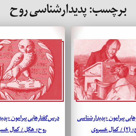
برچسب:
پدیدارشناسی روح
هایی پیرامون «پدیدارشناسی
درس‌گفتارهایی پیرامون «پدی
 کمال خسروی
روح» هگل / کمال خس