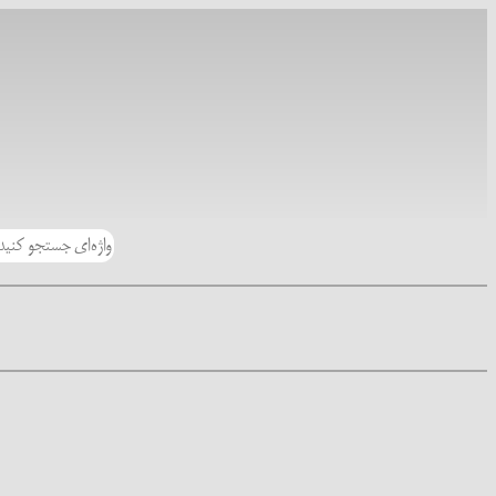
رفتن
به
محتوا
جستجو