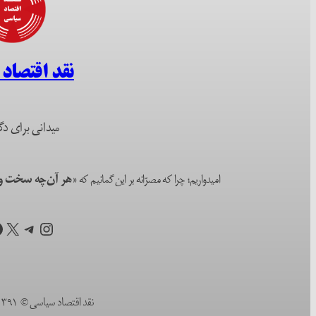
نقد اقتصاد
میدانی برای دگ
امیدواریم؛ چرا که مصرّانه بر این گمانیم که
«هر آن‌چه سخت و ا
اینستاگرم
تلگرام
X
ف
نقد اقتصاد سیاسی © ۱۳۹۱ (۲۰۱۲) تا به امروز