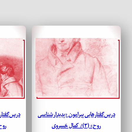
درس‌گفتارهایی پیرامون «پدیدارشناسی
درس‌گفتار
روح» (۳)/ کمال خسروی
روح» (۲) /