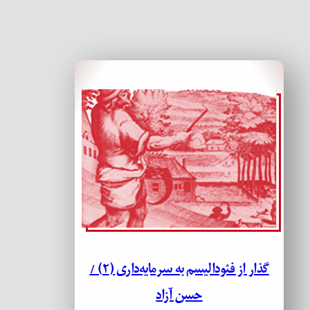
گذار از فئودالیسم به سرمایه‌داری (۲) /
حسن آزاد