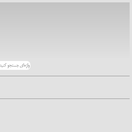
رفتن
به
محتوا
جستجو