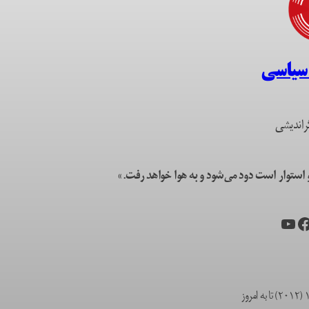
 سیاسی
راندیشی
ستوار است دود می‌شود و به هوا خواهد رفت.»
یس‌بوک
یوتیوب