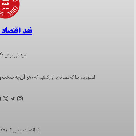
نقد اقتصاد
میدانی برای دگ
امیدواریم؛ چرا که مصرّانه بر این گمانیم که
«هر آن‌چه سخت و ا
اینستاگرم
تلگرام
X
ف
نقد اقتصاد سیاسی © ۱۳۹۱ (۲۰۱۲) تا به امروز