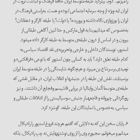
را می­زنم
دوم، بی­تردید طبقه متوسط ایران حافظ فرهنگ و انباشت ثروت در
.
ایران (به ویژه از وجه سرمایه اجتماعی) بوده و هست. به‌راستی فرهنگ در
ایران را بورژوازی نگاه داشته و پروریده؟ یا دولت؟ یا طبقه کارگر و دهقانان؟
به‌خصوص که می­دانیم بنا به قول مارکس و حتا لنین آگاهی طبقاتی از
بیرون و در اساس از درون طبقه‌ی متوسط به طبقه کارگر داده می­شود.
اسدپور، نویسندگان داخلی و خارجی وتحریریه‌ی نقد اقتصاد سیاسی به
کدام طبقه تعلق دارند؟ باید به کسانی چون اسدپور که با نوعی «فرافکنی» و
نومیدی برسرشاخ بن می­برند و هیچ­گونه شایستگی را در طبقه متوسط ایران
برنمی­تابند، نقش این طبقه را در جنبش­ها و انقلاب ایران، در مقابل نقشی که
طبقه‌ی متوسط آلمان وایتالیا در برپایی فاشیسم وفجایع آن داشتند، و نیز
رویگردانی چپ­روانه­ و فاجعه­بارِ جنبش سوسیالیستی را از ائتلافات طبقاتی و
سیاسی، به‌خصوص با نمایندگان این طبقه، گوشزد کرد.
۶. پایان سخن این که به دلایلی که گفتم هرچند فروغ اسدپور را رادیکال
می­دانم و می­خوانم، مجبورم وی را از روی نوشته­هایش نه چپ رادیکال، بلکه