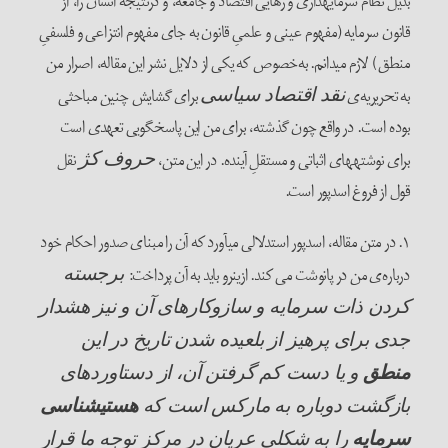
بدیل نظام سرمایه­داری و رهایی اقتصاد و جامعه، و درنتیجه انسان را، از
قانون سرمایه (مفهوم عینی و علمیِ قانون به جای مفهوم انتزاعی و فلسفیِ
منطق) لازم می­دانم. به‌خصوص که یکی از دلایل نشر این مقاله، اصرار من
به تحریریه‌ی
برای گشایش چنین مباحثی
نقد اقتصاد سیاسی
بوده است. در واقع چون گذشته، برای من این پاسخ­گویی تعهدی است
برای نوشته­های اثباتی و مستقلِ آینده. در این متن،
نقل
حروف کژ
قول از فروغ اسدپور است.
۱. در متن مقاله، اسدپور استدلالی می­آورد که آن را مبنای صدور احکام خود
درباره‌ی من در پانوشت می کند. ازین­رو باید به آن پرداخت:
برجسته
کردن ذات سرمایه و سازوکارهای آن و نیز هشدار
جدی برای پرهیز از بلعیده شدن تاریخ در این
منطق
و یا دست کم گرفتن آن، از دستاوردهای
بازگشت دوباره به مارکس است که
هستی­شناسی
سرمایه
را به شکلی عریان در مرکز توجه ما قرار