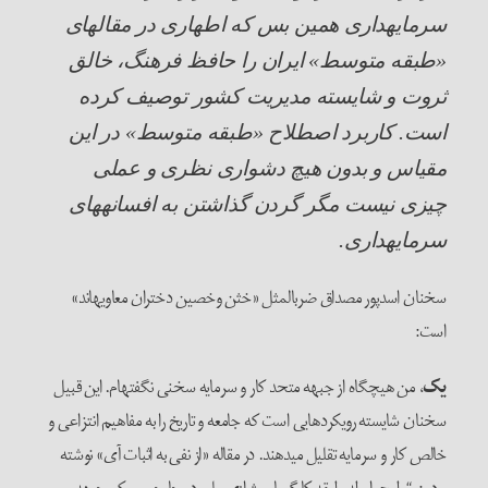
سرمایه­داری همین بس که اطهاری در مقاله­ای
«طبقه متوسط» ایران را حافظ فرهنگ، خالق
ثروت و شایسته مدیریت کشور توصیف کرده
است. کاربرد اصطلاح «طبقه متوسط» در این
مقیاس و بدون هیچ دشواری نظری و عملی
چیزی نیست مگر گردن گذاشتن به افسانه­های
سرمایه­داری.
سخنان اسدپور مصداق ضرب­المثل «خثن وخصین دختران معاویه­اند»
است:
یک
، من هیچگاه از جبهه متحد کار و سرمایه سخنی نگفته­ام. این قبیل
سخنان شایسته رویکردهایی است که جامعه و تاریخ را به مفاهیم انتزاعی و
خالص کار و سرمایه تقلیل می­دهند. در مقاله «از نفی به اثبات آی» نوشته