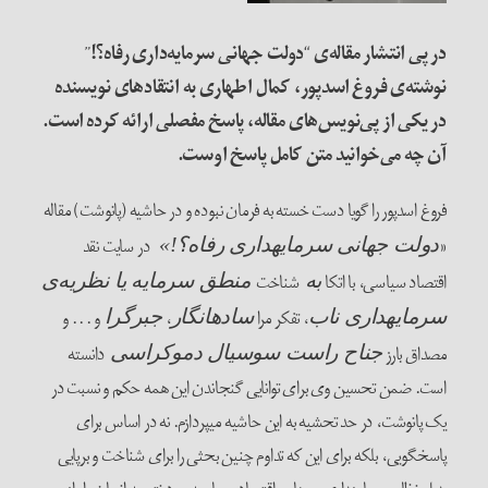
در پی انتشار مقاله‌ی “دولت جهانی سرمایه‌داری رفاه؟!”
نوشته‌ی فروغ اسدپور، کمال اطهاری به انتقادهای نویسنده
در یکی از پی‌نویس‌های مقاله، پاسخ مفصلی ارائه کرده است.
آن چه می‌خوانید متن کامل پاسخ اوست.
فروغ اسدپور را گویا دست خسته به فرمان نبوده و در حاشیه (پانوشت) مقاله
«
در سایت نقد
دولت جهانی سرمایه­داری رفاه؟!»
اقتصاد سیاسی، با اتکا
شناخت
به
منطق سرمایه یا نظریه‌ی
، تفکر مرا
،
و . . . و
سرمایه­داری ناب
ساده­انگار
جبرگرا
مصداق بارز
دانسته
جناح راست سوسیال دموکراسی
است. ضمن تحسین وی برای توانایی گنجاندن این همه حکم و نسبت در
یک پانوشت، در حد تحشیه به این حاشیه می­پردازم. نه در اساس برای
پاسخ­گویی، بلکه برای این که تداوم چنین بحثی را برای شناخت و برپایی