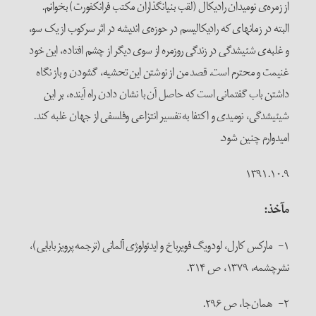
از زمره‌ی نومیدان رادیکال (لقب بنیان­گذاران مکتب فرانکفورت) ­بخوانم.
البته در زمانه­ای که رادیکالیسم در حوزه‌ی اندیشه در اثر سرکوب از یک سو،
و غلبه‌ی شئی­شدگی در زندگی روزمره از سوی دیگر از چشم افتاده، این خود
غنیمت و محترم است. قصد من از نوشتن این تحشیه، گشودن و باز نگاه
داشتن باب گفتمانی است که حاصل آن با نشان دادن راه آینده، بر این
شیئی­شدگی، نومیدی و اکتفا به تفسیر انتزاعی وفلسفی از جهان غلبه کند.
امیدوارم چنین شود.
۱۳۹۱.۱۰.۹
مآخذ:
۱- مارکس کارل، لودویگ فویرباخ و ایدئولوژی آلمانی (ترجمه پرویز بابایی)،
نشرچشمه، ۱۳۷۹، ص ۳۱۴.
۲- همان‌جا، ص ۲۹۶.