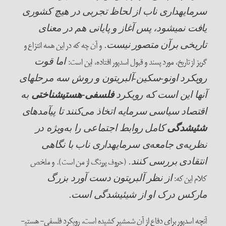
سرمایه­داری ناب از لحاظ تجربی در هیچ کشوری
یافت نمی­شود، پس آغاز و پایانی هم در معنای
و آن چه که در این همه انتزاع و
تاریخی برآن متصور نیست.
گریز از تاریخ، مورد پسند و قبول اسدپور افتاده، این است:
اما قوت
رویکرد اونو-سکین-آلبریتون و روش سه مرحله­ای
آنها این است که رویکرد
فلسفی-هستی­شناختی
به
اقتصاد سیاسی سرمایه اتخاذ می‌کنند تا پی­آمدهای
شئی­شدگی
کامل روابط اجتماعی را به‌ویژه در
نظریه‌ی جامعه‌ی ­سرمایه­داری ناب با نگاهی
(حروف پررنگ از من است).
و ملخص
انتقادی بررسی کنند.
کلام این که:
از نظر آلبریتون دست آورد بزرگ
مارکس درک او از شیئی­شدگی است.
آن­چه اسدپور برای دفاع از آن شمشیر کشیده است، رویکرد فلسفی- هستی­