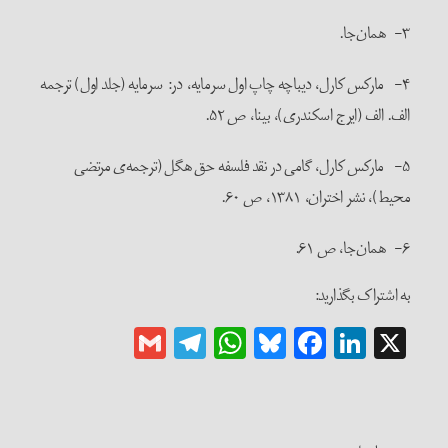
۳- همان‌جا.
۴- مارکس کارل، دیباچه چاپ اول سرمایه، در: سرمایه (جلد اول) ترجمه
الف. الف (ایرج اسکندری)، بی­نا، ص ۵۲.
۵- مارکس کارل، گامی در نقد فلسفه حق هگل (ترجمه‌ی مرتضی
محیط)، نشر اختران، ۱۳۸۱، ص ۶۰.
۶- همان‌جا، ص ۶۱.
به اشتراک بگذارید:
Gmail
Telegram
WhatsApp
Bluesky
Facebook
LinkedIn
X