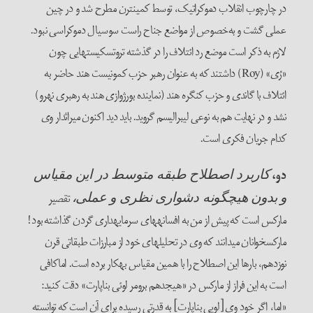
در چارچوب انقلاب دموکراتیک، توسط کمینترن مطرح شد و در چین
عملی گشت و به‌خصوص از مواضع جناح راست سوسیال دموکراسی نبود.
لازم به ذکر است موضع رد ائتلاف را در گذشته تروتسکیست­هایی چون
«رُی» (Roy) داشتند که به عنوان رهبر حزب کمونیست هند حاضر به
ائتلاف با گاندی و حزب کنگره هند (نماینده بورژوازی هند به رهبری نهرو)
نشد و در نهایت هم به نوعی لیبرالیسم گروید. باید دید اکنون میراث­دار وی
کدام جریان فکری است.
دو
،
کاربرد اصطلاح طبقه متوسط در این مقیاس
تقصیر
و بدون هیچ­گونه دشواری نظری و عملی،
مارکس است که پیش از من به افسانه­های سرمایه­داری گردن گذاشته بود!
مارکس­خوانان می­دانند که وی در تحلیل­های خود از مبارزات طبقاتی قرن
نوزدهم، بارها این اصطلاح را با همین مقیاس به­کار برده است. اماکافی
است به این فراز از مارکس در «هیجدهم برومر لوئی بناپارت» دقت کنید:
«اما، اگر خود وی [لویی بناپارت] به قدرتی رسیده برای آن است که توانسته