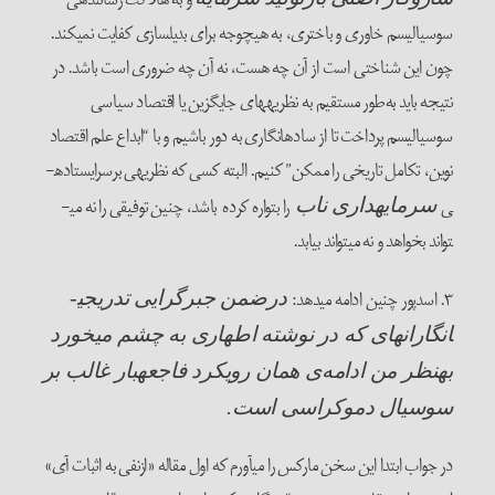
سوسیالیسم خاوری و باختری، به هیچ­وجه برای بدیل­سازی کفایت نمی­کند.
چون این شناختی است از آن چه هست، نه آن چه ضروری است باشد. در
نتیجه باید به‌طور مستقیم به نظریه­های جایگزین یا اقتصاد سیاسی
سوسیالیسم پرداخت تا از سا­ده­انگاری به دور باشیم و با “ابداع علم اقتصاد
نوین، تکامل تاریخی را ممکن” کنیم. البته کسی که نظریه­ی برسرایستاده­
ی
را بت­واره کرده
باشد، چنین توفیقی را نه می­
سرمایه­داری ناب
تواند ­بخواهد و نه می­تواند بیابد.
۳. اسدپور چنین ادامه می­دهد:
درضمن جبرگرایی تدریجی­
انگارانه­ای که در نوشته اطهاری به چشم می­خورد
به­نظر من ادامه‌ی همان رویکرد فاجعه­بار غالب بر
سوسیال دموکراسی است.
در جواب ابتدا این سخن مارکس را می­آورم که اول مقاله «ازنفی به اثبات آی»