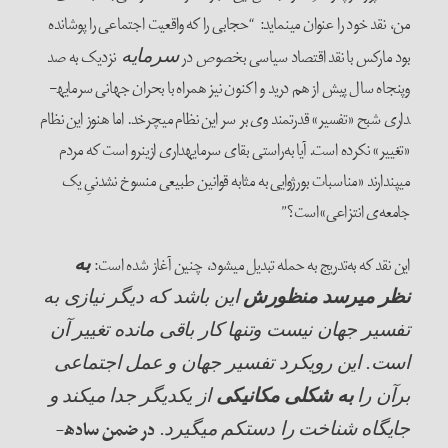
من، نقد خود را عنوان می­نماید: “حجابی را که واقعیت اجتماعی را پوشانده
بود مارکس با نقد اقتصاد سیاسی بخصوص در
نزدیک به صد
سرمایه
وپنجاه سال پیش از هم درید و اکنون نیز همراه با بحران جهانی سرمایه­
داری شبح «تفسیر» قدرتمند وی بر سر این نظام می­چرخد. اما هنوز این نظام
«تغییر» نکرده است. آیا به‌راستی بقای سرمایه­داری ازین­رو است که مردم
می­پندارند «مناسبات بورژوایی به مثابه قوانین طبیعی منسوخ نشدنیِ یک
جامعه‌ی انتزاعی»است؟”
این نقد که به‌تدریج به حمله تبدیل می­شود، چنین آغاز شده است:
به
نظر می­رسد منظورش
این باشد که دیگر نیازی به
تفسیر جهان نیست وتنها کار باقی مانده تغییر آن
است. این رویکرد تفسیر جهان و عمل اجتماعی
برآن را
به شکلی مکانیکی
از یکدیگر جدا می­کند و
در ضمن ساده­
جایگاه شناخت را دست­کم می­گیرد.