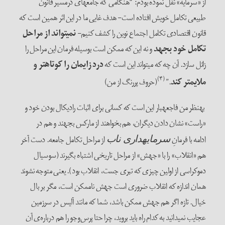
از «سرمایه» نقل نموده بودم: “هنگامی که جامعه­ای درمسیر قانون
طبیعی تکامل خویش افتاده است- هدف غایی ما در این اثر همین است که
قانون اقتصادی تکامل اجتماع نوین را کشف کنیم-
نمی­تواند از مراحل
تکامل خود بجهد
و نه این که ممکن است بوسیله فرمان این مراحل را
زائل سازد. آن چه که می­تواند این است که
درد زایمان را کوتاه­تر و
(۴)
ملایم­تر کند
.”
(حروف پررنگ از من)
به­نظر من فاجعه­بار این است که کسانی برای اثبات رادیکال بودن خود و
«راست» نشان دادن دیگران، هم بخواهند از مارکس بجهند و هم در
ادامه­ با فرمانِ
از مراحل تکامل جامعه. دست آخر
سرمایه­داری ناب
هم «انقلاب» را با «جهش» از مراحل تاریخی اشتباه بگیرند (سوسیال
دموکراسی از اولین چیزی که تبری جست، انقلاب بود). یعنی متوجه نشوند
همان اندازه که انقلاب ضروری است جهش ناممکن است، مگر بر بال
خیال. تازه اگر هم جهش ممکن باشد، شما که مانند آلیس در سرزمین
عجایب نمی­دانید به کدام راه باید بروید، چرا حتا پرس‌وجو را هم درباره‌ی آن