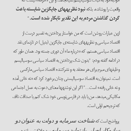
خودبه‌خود به اثبات سوسیالیسم نمی­انجامد، و این «خرافه» نیست که
واقعیت را پوشانده، بلکه
نبود نظریه­های جایگزین شایسته باعث
گردن گذاشتن مردم به این تقدیر نابکار شده است.
“
ازین عبارات روشن است که من خواستار پرداختن به تفسیر درست از
اقتصاد سیاسی و نظریه­های شایسته‌ی جایگزین (بدیل) در تارنمای نقد
اقتصاد سیاسی هستم، که «درباره ما» آن دوری جسته بود. همان طور که
در ادامه گفته بودم: “بدون شک پرداختن به اقتصاد سیاسی سوسیالیسم
وظیفه­ای مبرم برای هر معتقد به و نشرکننده اقتصاد سیاسی مارکسی
است. نمی­توان به اقتصاد سوسیالیستی چنان برخورد کرد که «نه خانی آمده
و نه خانی رفته» است…” اگر این نوشته­ها معنای دعوت به عمل اجتماعی
مکانیکی می­دهد، من یا باید در فارسی‌نویسی خود شک کنم یا صداقت ناقد،
که ترجیحم اولی است.
پرواضح است که
شناخت سرمایه و دولت
به عنوان
دو
و به هلاکت رساننده­ی
سازوکار اصلی بازتولید سرمایه