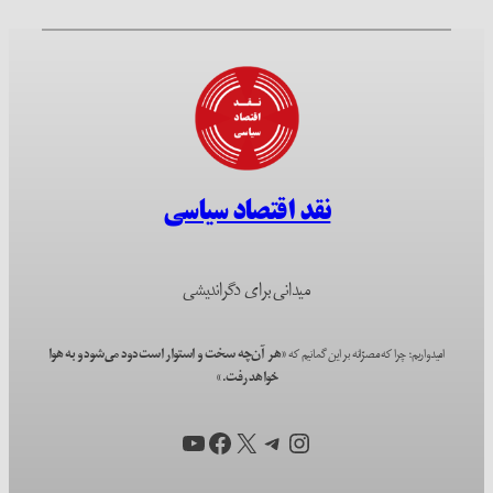
نقد اقتصاد سیاسی
میدانی برای دگراندیشی
امیدواریم؛ چرا که مصرّانه بر این گمانیم که
«هر آن‌چه سخت و استوار است دود می‌شود و به هوا
خواهد رفت.»
اینستاگرم
X
تلگرام
فیس‌بوک
یوتیوب