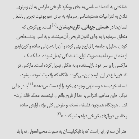
شناختی به اقتصاد سیاسی به جای رویکرد تاریخی مارکس به آن و برتری
دادن به انتزاعیات هستی­شناسی ­سرمایه به جای «موجودیت تجربی بالفعل
(۱)
انسان‌ها در
هستی جهانی، تاریخی­شان
»
است. رویکردی که
منطق سرمایه را به جای قانون تاریخی آن می­نشاند و به اسم چندسطحی
کردن تحلیل، جامعه را ازتاریخ تهی کرده و آن را به بازتابی ساده و گریزناپذیر
از منطق سرمایه به صورت انواع شئی­شدگی تبدیل نموده، دیالکتیک
مارکسی را بر سر خود بازایستانده و به هگلی تبدیل کرده است. مارکس در
نقد فویرباخ در این باره چنین می‌گوید: «آن­گاه که واقعیت نموده می­شود،
(۲)
فلسفه خودبسنده واسطه­ی وجودی خود را از دست می‌دهد».
یا در جایی
دیگر: «این مفاهیم انتزاعی، جدا از تاریخ واقعی، فی­نفسه، مطلقا فاقد ارزش­
اند… هیچ­گاه هم­چون فلسفه، نسخه و طرحی کلی برای آرایش ساده
(۳)
وخالص دوران­های تاریخی فراهم نمی­کنند.»
هنر آن سه تن این است که با ناب­گرایی­شان به صورت محیرالعقولی نه با پا،