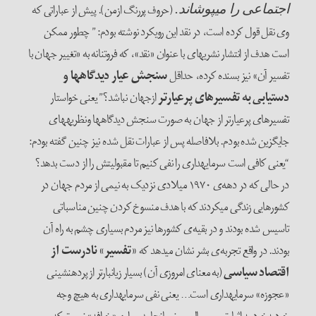
(حروف پررنگ ازمن). پیش از عباراتی که
اجتماعی را می­پوشاند.
وی نقل قول کرده است، در نقد این رویکرد نوشته بودم:” چطور ممکن
است هدف از انتشار نشریه­ای با عنوان «نقد»، که فروتنانه به «تغییر جهان با
تفسیر آن» نیز بسنده کرده، حداقل
سنجش عیار دیدگاه­ها و
دستیابی به تفسیرهای پرعیارتر
ازجهان نباشد؟” یعنی خواستار
تفسیرهای پرعیارتر از جهان به صورت سنجش دیدگاه­ها ونظریه­های
جایگزین شده بودم. بلافاصله پس از عبارات نقل شده نیز چنین گفته بودم:
“یعنی کافی است سرمایه­داری را نفی کنیم تا مقبولیتش را از دست بدهد؟
در حالی که در دهه‌ی ۱۹۷۰ میلادی نزدیک به نیمی از مردم جهان در
کشورهایی زندگی می­کردند که با هدف منسوخ کردن چنین مناسباتی
تاسیس شده بودند و در بقیه‌ی کشورها نیز مردم بسیاری چشم به راه آن
بودند. در واقع تجربه‌ی بشر نشان می­دهد که
«تفسیر» نادرست از
اقتصاد سیاسی
(به معنای امروزی آن) بسیار زیانبارتر از پرده­نشینی
«عجوزه» سرمایه­داری است… یعنی نفی سرمایه­داری به هیچ وجه