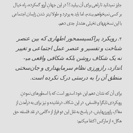
جایز نمی­دانید تا راهی برای آن بیابید!؟ در این جهانِ آرزو گم­کرده، راه خیال
بر کسی نمی­خواهم ببندم، اما باید به پردرد و طولانی­تر شدن زایمان اجتماعی
با این نسخه­های تخیلی هشدار جدی دهم.
۴
. رویکرد پراکسیس­محور اطهاری که بین عنصر
شناخت و تفسیر و عنصر عمل اجتماعی و تغییر
نه یک شکاف روشن بلکه شکافی واقعی می­
اندازد، رازورزی نظام سرمایه­داری و جان‌سختی
منطق آن را به درستی درک نکرده است.
برای آن که نشان دهم این خود اسدپور است که با اسطوره­ای نمودنِ
رویکردی ناب­گرا و فلسفی، در این شکاف درغلتیده و نیز برای به درآمدن از
مغاکِ رازورزی­هایش، در پاسخ به نقل این دو فراز از «گامی در نقد فلسفه حق
هگل» از مارکس اکتفا می­کنم: