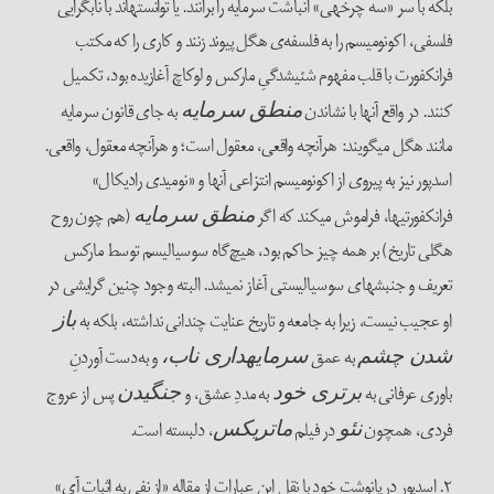
بلکه با سر «سه چرخه­ی» انباشت سرمایه را ­برانند. یا توانسته­اند با ناب­گرایی
فلسفی، اکونومیسم را به فلسفه‌ی هگل پیوند زنند و کاری را که مکتب
فرانکفورت با قلب مفهوم شئی­شدگیِ مارکس و لوکاچ آغازیده بود، تکمیل
کنند. در واقع آنها با نشاندن
به جای قانون سرمایه
منطق سرمایه
مانند هگل می­گویند: هرآن­چه واقعی، معقول است؛ و هرآن­چه معقول، واقعی.
اسدپور نیز به پیروی از اکونومیسم انتزاعی آنها و «نومیدی رادیکال»
فرانکفورتی­ها، فراموش می­کند که اگر
(هم چون روح
منطق سرمایه
هگلی تاریخ) بر همه چیز حاکم بود، هیچ‌گاه سوسیالیسم توسط مارکس
تعریف و جنبش­های سوسیالیستی آغاز نمی­شد. البته وجود چنین گرایشی در
او عجیب نیست، زیرا به جامعه و تاریخ عنایت چندانی نداشته، بلکه به
باز
به عمق
و به‌دست آوردنِ
شدن چشم
سرمایه­داری ناب،
باوری عرفانی به
به مددِ عشق، و
پس از عروج
برتری خود
جنگیدن
فردی، هم­چون
در فیلم
، دلبسته است.
نئو
ماتریکس
۲. اسدپور در پانوشتِ خود با نقل این عبارات از مقاله «از نفی به اثبات آی»