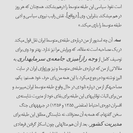
است نفوذ سیاسی این طبقه متوسط را درهم بشکند، همچنان که هر روز
در هم می­شکند. بنابراین، وی [درواقع]، نقش رقیب نیروی سیاسی و ادبی
طبقه متوسط را بازی می­کند.»
سه
، آن چه اسدپور از من درباره‌ی طبقه‌ی متوسط ایران نقل قول می­کند
در یک مصاحبه است نه مقاله، که ویرایش مرا نیز ندارد. بهتر بود وی برای
توصیف کامل از
به
وجه رازآمیزی جامعه‌ی سرمایه­­داری
مقالاتی از من که درباره‌ی طبقه‌ی متوسط و نیز بورژوازی ایران در سایت
البرز نوشته بودم رجوع می­کرد. با این همه من پای حرف خود هستم: یکم،
مصاحبه­گر از من درباره نابودی در حال وقوعِ طبقه متوسط ایران می­پرسد و
من برای اثبات توانایی­های این طبقه برای بقای خود از مدیریت شایسته‌ی
افسران دوره‌ی احتیاط (منقضی ۱۳۵۵ و ۱۳۵۶) در جبهه­های جنگ
سخن گفته­ام،که همه به آن معترف­اند، نه شایستگی مطلق این طبقه برای
بعد از آن هم مثال­هایی چون اسکار گرفتن فرهادی
مدیریت کشور.