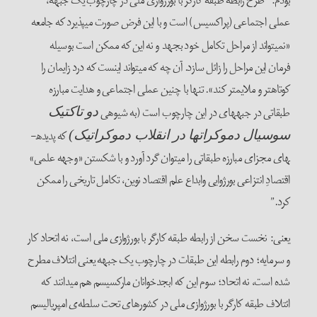
بودم: “طرح رابطه طبقه کارگر با بورژوازی ملی در چارچوب یک جبهه،
عملی اجتماعی (پراکسیس) است و با این فرض صورت می­پذیرد که جامعه
«نمی­تواند از مراحل تکامل خود بجهد
و نه این که ممکن است بوسیله
فرمان این مراحل را زائل سازد. آن چه که می­تواند اینست که درد زایمان را
کوتاه­تر و ملایم­تر کند». تنها با چنین عملی اجتماعی و هدایت مبارزه
طبقاتی در جبهه­ای در این چارچوب است (به شیوه­­ی
دو تاکتیک
که پدیده­
سوسیال دموکرات­ها در انقلاب دموکراتیک)
های مجزای مبارزه طبقاتی را می­توان گرد ­آورد و با شکستن «وجهه علمی»
اقتصادِ انتزاعی بورژوایی وابداع علم اقتصاد نوین، تکامل تاریخی را ممکن
کرد.”
یعنی: نخست سخن از رابطه طبقه کارگر با بورژوازی ملی است، نه اتحاد کار
و سرمایه؛ دوم رابطه این طبقات در چارچوب یک جبهه یعنی ائتلاف مطرح
شده است، نه اتحاد؛ سوم این که ابجدخوانان مارکسیسم هم می­دانند که
ائتلاف طبقه کارگر با بورژوازی ملی در کشورهای تحت سلطه‌ی امپریالیسم