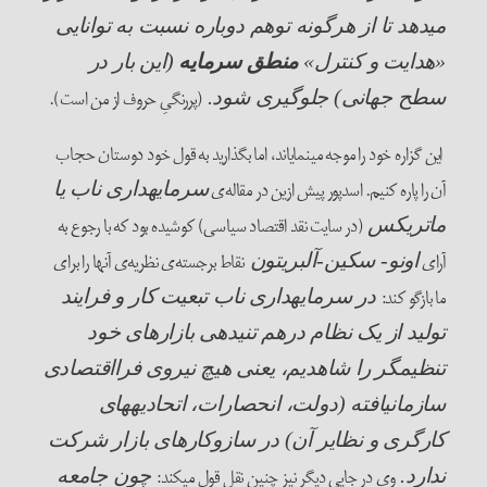
می­دهد تا از هرگونه توهم دوباره نسبت به توانایی
«هدایت و کنترل»
منطق سرمایه
(این بار در
(پررنگیِ حروف از من است).
سطح جهانی) جلوگیری شود.
این گزاره خود را موجه می­نمایاند، اما بگذارید به قول خود دوستان حجاب
آن را پاره کنیم. اسدپور پیش ازین در مقاله‌ی
سرمایه­داری ناب یا
(در سایت نقد اقتصاد سیاسی) کوشیده بود که با رجوع به
ماتریکس
آرای
نقاط برجسته‌ی نظریه‌ی آنها را برای
اونو-
سکین-آلبریتون
ما بازگو کند:
در سرمایه­داری ناب تبعیت کار و فرایند
تولید از یک نظام درهم تنیده­ی بازارهای خود
تنظیم­گر را شاهدیم، یعنی هیچ نیروی فرااقتصادی
سازمان­یافته (دولت، انحصارات، اتحادیه­های
کارگری و نظایر آن) در سازوکارهای بازار شرکت
وی در جایی دیگر نیز چنین نقل قول می­کند:
ندارد.
چون جامعه