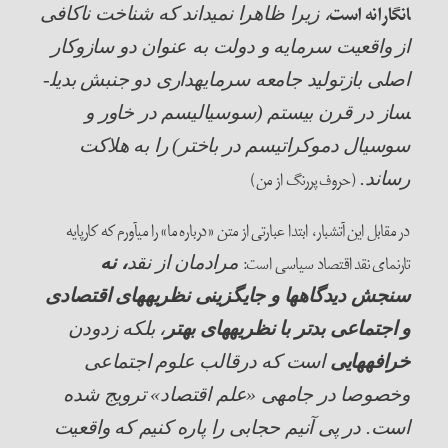
انگارانه است
، زیرا ظاهرا نمی­داند که شناخت ناکافی
از واقعیت سرمایه و دولت به عنوان دو سازوکار
اصلی بازتولید جامعه سرمایه­داری دو جنبش بدیل­
ساز در قرن بیستم (سوسیالیسم در خاور و
سوسیال دموکراتیسم در باختر) را به هلاکت
(حروف پررنگ از من)
رساند.
در مقابل این آتشبار، ابتدا عبارتی از متن «درباره ما» را می­آورم که کارپایه
تارنمای نقد اقتصاد سیاسی است:
مرادمان از نقد
، نه
سنجش دیدگاه­ها
و جایگزینی نظریه­های اقتصادی
و اجتماعی بدتر با نظریه­های بهتر
، بلکه زدودن
خرافه­هایی
است که درقالب علوم اجتماعی
وخصوصا در جامه­ی «علم اقتصاد» ترویج شده
است. در پی آنیم حجابی را پاره کنیم که واقعیت