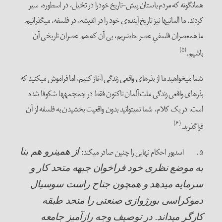
همان­گونه که مردم باستان پیش-تاریخ خودرا در تخیل، در اسطوره، سیر
کردند، ما آلمانی­ها نیز تاریخ آینده‌ی خود را در اندیشه، در فلسفه، می­گذرانیم.
ما هم­عصران فلسفیِ عصر حاضریم، بی آن که هم عصران تاریخی آن
(۵)
باشیم.
شما می­خواهید ما از بذرهای واقعی زندگی آغاز کنیم، اما فراموش می­کنید که
بذرهای واقعی زندگی ملت آلمان تاکنون فقط در جمجمه­ها شکوفا شده
است. در یک کلام، شما نمی­توانید بدون واقعیت بخشیدن به فلسفه از آن
(۶)
فراگذرید.
۵
اسدپور احکام نهایی را چنین صادر می­کند:
.
از همین­رو هم بنا
به موضع نظری خود فراخوان جبهه متحد کار و
سرمایه می­دهد و هم­چون جناح راست سوسیال
دموکراسی بورژوازی صنعتی را متحد طبقه
کارگر می­داند. در توصیف وجه رازآمیز جامعه