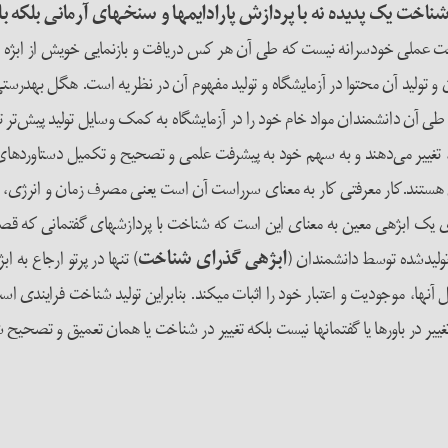
ناخت یک پدیده نه با پردازش پارادایم­ها و سنخ­های آرمانی بلکه ب
ت عملی خودسرانه نیست که طی آن هر کس دریافت و بازنمایی خویش از ابژه را به
 و تولید آن محتوا در آزمایشگاه و تولید مفهوم آن در نظریه است. هگل به­درس
ی است که طی آن دانشمندان مواد خام خود را در آزمایشگاه به کمک وسایل تولید پیش‌
 تغییر می‌دهند و به سهم خود به پیشرفت علمی و تصحیح و تکمیل دستاوردها
ن هستند.کار معرفتی کار به معنای سرراست آن است یعنی مصرف زمان و انرژی، کا
ری یک ابژه­ی معین به معنای این است که شناخت با پردازش­های گفتمانی که قص
ولیدشده توسط دانشمندان (
ابژه­ی گذرای شناخت
) تنها در پرتو ارجاع به 
ها، موجودیت و اعتبار خود را اثبات می­کند. بنابراین تولید شناخت فرایندی اس
 تغییر در باورها یا گفتمان­ها نیست بلکه تغییر در شناخت یا همان تعمیق و تصحی