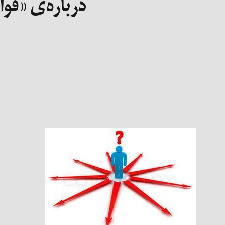
درباره‌­ی «قو