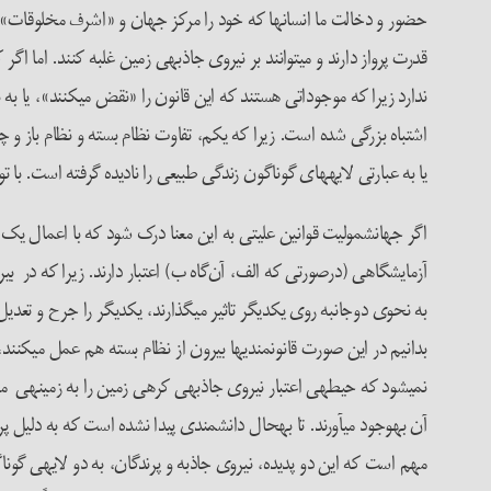
حضور و دخالت ما انسان­ها که خود را مرکز جهان و «اشرف مخلوقات»
قدرت پرواز دارند و می­توانند بر نیروی جاذبه­ی زمین غلبه کنند. اما ا
اشتباه بزرگی شده است. زیرا که یکم، تفاوت نظام بسته و نظام باز و چ
یا به عبارتی لایه­های گوناگون زندگی طبیعی را نادیده گرفته است. با 
اگر جهانشمولیت قوانین علیتی به این معنا درک شود که با اعمال یک 
آزمایشگاهی (درصورتی که الف، آن‌گاه ب) اعتبار دارند. زیرا که در بیر
بدانیم در این صورت قانون­مندی­ها بیرون از نظام بسته هم عمل می­کنن
نمی­شود که حیطه­ی اعتبار نیروی جاذبه­ی کره­ی زمین را به زمینه­ی مع
آن به­وجود می­آورند. تا به­حال دانشمندی پیدا نشده است که به دلیل پرو
مهم است که این دو پدیده، نیروی جاذبه و پرندگان، به دو لایه­ی گون