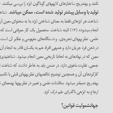
کنند و به­تدریج ساختارهای لایه­های گوناگون ابژه را بررسی می­کنند.
ش
تولید با وسایل پیش­تر تولید شده است، ممکن می­باشد
. شناخ
شناخت هر ابژه­ای فقط به معنای شناختن ابژه بنا به محتوای معین آن
انجام می­شود».(۱۲) البته شناخت، محصول یک کار معرفت
علمی، نظریه­های تجریدی، و دستگاه‌های مفهومی و نظایر آن است،
در ذهن فرد جریان دارد و همه­ی افراد هم به­ یکسان قادر به انجام آ
معین که در نهادهای به لحاظ تاریخی معین انجام می­شود. شناخت­پذی
جمعی، تفاوت ماهوی دارد. در ضمن باید به خاطر داشت که شناخت ت
کارکردهای آن و همچنین توضیح تناقض­های نظریه­های قبلی یا تکمیل آن
به­تدریج عمیق­تر می­شود. مناقشات علمی و تغییر در نظریه­ها به­معنای
ارجاع به ابژه­ی ناگذرای علم درک کرد.
جهانشمولیت قوانین؟