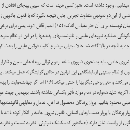
 می­دانیم، وجود داشته است. هنوز کسی ندیده است که سیبی به­جای افتادن ا
گر کسی از این دو نمونه­ی متفاوت تجربی چنین نتیجه بگیرد که یا قانون جاذبه­ی زم
ندارد زیرا که موجوداتی هستند که این قانون را «نقض می­کنند»، یا به بی
گونگی عمل­کرد نیروهای علیتی و قانون­مندی­های پدیده­ها را در این دو نظام مت
توجه به آن­چه در بالا گفته شد حالا می­توان موضوع کلیت قوانین علیتی را بحث کر
نیروی خاص، باید به نحوی ضروری شاهد وقوع توالی رویدادهایی معین و تکرارپذ
ون از نظام بسته­ی آزمایشگاهی این قوانین در حالتی گرایش­گونه عمل می­کنند. ب
به نحوی دوجانبه روی یکدیگر تاثیر می­گذارند، یکدیگر را جرح و تع
د، اگرچه شاید همواره در تمام موارد تأثیر یکسانی نداشته باشند. به­همین جهت 
ینی محدود بدانیم. پرواز پرندگان محصول تداخل، تعامل و مقابله­ی قانون­مندی­ها
از پرندگان یا پرواز دست­سازهای انسانی، قانون نیروی جاذبه را انکار کرده باشد ی
اگون از واقعیت تعلق دارند (همان­طور که مکانیک نیوتونی، نظریه نسبیت و نظریه