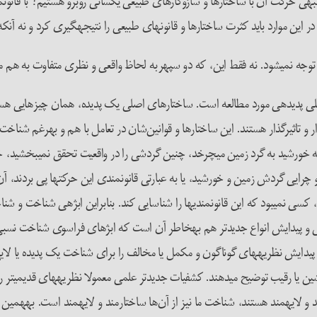
ی حرکت آن با ساختارها و سازوکارهای طبیعی یکسانی روبرو هستیم؟ با قانون­
 این موارد باید کثرت ساختارها و قانون­های طبیعی را نتیجه­گیری کرد و نه آن­که 
توجه نمی­شود. نه فقط این، که دو سپهربه لحاظ واقعی و نظری متفاوت به هم می­آ
ار و تاثیرگذار هستند. این ساختارها و قوانین‌­شان در تعامل با هم و به­رغم شناخ
که خورشید به گرد زمین می­چرخد، چنین گردشی را در واقعیت تحقق نمی­بخشید، خو
چرایی گردش زمین و خورشید، یا به عبارتی قانون­مندی این حرکت­ها پی بردند، آن‌
، کسی نمی­بود که این قانون­مندی­ها را شناسایی کند. بنابراین ابژه­ی شناخت و 
پیدایش انواع جدیدتر هم به­خاطر آن است که ابژه­ای فراسوی شناخت نسبی ما و
 پیدایش نظریه­های گوناگون و مکمل یا مخالف را برای شناخت یک پدیده یا لایه
یه­مند هستند، شناخت ما نیز از آن‌ها ساختارمند و لایه­مند است. به­همین ترت