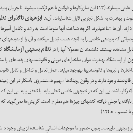
ند و به­ندرت به شکل تجربی قابل شناسایی­اند. آن‌ها
ابژه­های ناگذرای نظ
دارند. آن‌ها شناخت­پذیرند اگرچه شناخت آنها منوط است به رشد و تکامل آمیزه­ای
اتی که پدیده­ی خاصی را به آن­چه هست تبدیل می­کنند و آن را از پدیده­های 
ه قابل مشاهده نیستند. دانشمندان معمولا آن­ها را در
نظام بسته­ی آزمایشگاه
کش
ون
از آزمایشگاه به­ندرت بتوان ساختارهای درونی و قانون­مندی­های پدیده­ای را مش
ها و نیروها و قانون­مندی­ها به­وجود می­آیند. عمل تعامل و تداخل و تقابل قانون­م
قانون­مند وجود دارند و در وقوع رویدادها سهیم هستند.روی باسکار در این زمینه 
رکار باشند بی این که در نتیجه­ی خاصی تجلی یابند یا تحقق یابند بی این که ما
یافته یا تجلی نایافته کنش­های چیزها هم مطرح است. گرایش‌ها نمی‌گویند که چ
ا نبینیم…».(۱۴)
م در زمینه­ی طبیعت ـ بدون حضور ما موجودات انسانیِ شناسنده از پیش وجود داش