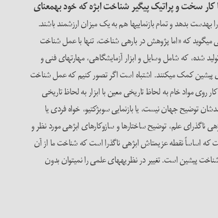
ا کار سخت و پراتیک پیگیر شناخت ابژه که خود به­معنای
­دست بدهد و تمام بازنمایی­ها هم به یک میزان ارزشمند باشند.
تی می­گوید که «اما پژوهش در باره­ی شناخت، تنها با عمل شناخت
تر تولید شده، که شامل وسایل و ابزار آزمایشگاهی، مهارت­های فنی و
ی پیشین کمک می­کنند. اشتباه است اگر تصور کنیم که عمل شناخت
ر روی مواد خام به لحاظ تاریخی معین با ابزار به لحاظ تاریخی
دشان توضیح جهان نیست، یا بازنمایی سوبژکتیو، خواه فردی یا
ابژه­ی ناگذرای علم، توضیح ساختارها و سازوکارهای ابژه­ی مورد نظر و
ت که اساساً نقطه عزیمت­اش ابژه­ی ناگذرا است که شناخت ما از آن
ح شناخت پیشین است. تغییر در نظریه­های علمی را نمی­توان بدون