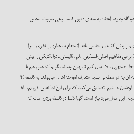
یدگاه جدید، اعتقاد به معنای دقیق کلمه، یعنی صورت محضِ
می، کثرت­گرایی بی‌در و پیکر نظری، و پیش کشیدن مطالبی فاقد انسجام ساختاری و نظری، مرا
اداشت تا در مطلب کنونی با یکی از پرسش­هایی که نویسنده طرح کرده است، درگیر شوم. نوشته‌­ی یادشده بهانه‌­ای است برای این که یک بار دیگر(۳) برخی مفاهیم اصلی فلسفه­ی علم رئالیستی ـ دیالکتیکی را پیش
ا، همچون بالا، بیان کنم تا به­این وسیله بگویم که هنوز هم با
همان معضلی روبه‌رو هستیم که او با آن دست و پنجه نرم می­کرد، شکاکیت فلج­‌کننده، سوبژکتیویسم و سطحی­گ‌رایی: «[گمان می­کنند] با چنگ‌زدن به آن‌چه در سطحی بسیار متعارف آموخته‌اند… می‌توانند به فلسفه(۴)
درباره‌‌شان هستیم. تصدیق می‌کنند که برای این‌که کفش بدوزیم، باید
انجام این عمل مورد نیاز است. گویا فقط در فلسفه‌ورزی است که