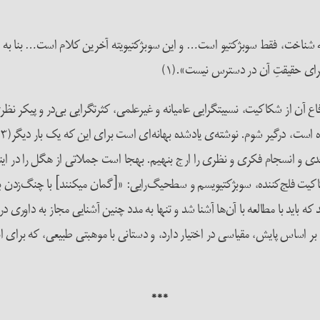
ه شناخت، فقط سوبژکتیو است… و این سوبژکتیویته آخرین کلام است… بنا به د
ای حقیقتِ آن در دسترس نیست».(۱)
طلبی با عنوان «تزهایی پیرامون نظریه­‌ها و پارادایم‌­ها»(۲) و دفاع آن از شکاکیت، نسبیت­گرایی عامیانه و غیرعل
و
دی و انسجام فکری و نظری را ارج بنهیم. به­جا است جملاتی از هگل را در این­ج
 که باید با مطالعه با آن‌ها آشنا شد و تنها به مدد چنین آشنایی مجاز به داوری 
ما بر اساس پایش، مقیاسی در اختیار دارد، و دستانی با موهبتی طبیعی، که برای 
***