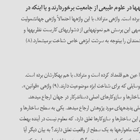
ه­ها در علوم طبیعی از جامعیت برخوردارند و یا این­که در
باشد که جای دیگری در مطلب به­کار برده است. واژه­ی مترادف با این واژه­ها احتمالاً واژه­ی جهانشمولیت
مه­ی این پرسش هم نمونه­هایی از دشواری­های کاربست نظریه­ها و
ندان را بی­توجه به سرشت ابژه­ی خاص شناخت برمی­شمارد.(۸)
 را عین هم قلمداد کرده است و مترادف با هم به­کارشان برده است.
این چیزی نیست جز باهم­آمیختن امور هستی­شناسانه و امور شناخت­شناسانه، یا منحرف کردن توجه ما از خود ابژه به سوی نظریه­های مربوط به ابژه، یا وسایلی که برای شناخت ابژه موضوعیت دارند.(۹) واژه­ی «قوانین»،
ختارها و سازوکارهای اصلی دست­اندرکار در جهان ارجاع می­دهد.
لی پدیده­های مورد پژوهش ارجاع می­دهد. یکی به سطح ساختارها و
این ساختارها و سازوکارها تعلق دارد، که معلوم نیست در آینده به­علت
ماهواره­ها به یک سطح از واقعیت تعلق دارند؟ به بیان دیگر آیا