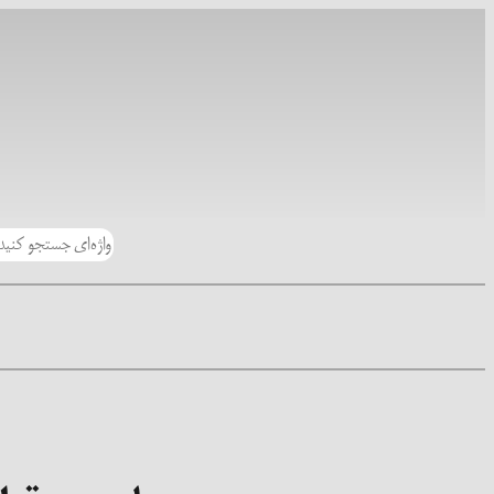
رفتن
به
محتوا
جستجو