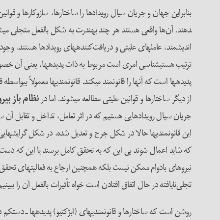
دهند. آن‌ها واقعی هستند هر چند به­ندرت به شکل بالفعل متجلی می­شو
اندیشمند، عامل­های علیتی و دریافت‌کننده­های رویدادها هستند، وجود 
ترتیب هستی­شناسی امری است مربوط به ذات پدیده­ها، یعنی آن خصوصی
پدیده­ها است که آن­ها را قانون­مند می­کند. قانون­مندی­ها معمولاً بی­واسط
از دیگر ساختارها و قوانین علیتی مطالعه می­شوند. اما در
نظام باز بیر
جریان سیال رویدادهایی هستیم که در اثر تعامل، تداخل و تقابل آن ساختار
این قانون­مندی­ها حالا در شکل جرح و تعدیل شده، در شکل گرایش­هایی 
که شاید اعمال شوند بی این که به تحقق کامل برسند یا این که دست‌اند
نیروهای بادوام ممکن نیست بلکه همچنین ارجاع به فعالیت­های تحقق نا
تجلی‌نایافته در حال اتفاق افتادن است خواه تأثیرات بالفعل آن را ببینیم ی
روشن است که ساختارها و قانون­مندی­های (ابژکتیو) پدیده­ها ـ دست­ک