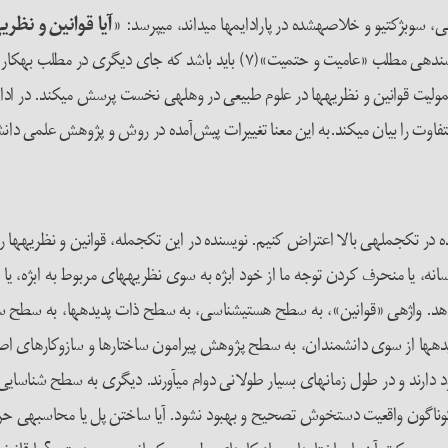
وبژکتیو و خلاصه­شده در پارادایم­ها می­داند، می­پرسد: «
آیا قوانین و نظری
»(۶) منظور از جامعیت نزد نویسنده­ی مطلب «عامیت و حتمیت»(۷) باید 
ولیت قوانین و نظریه­ها در علوم طبیعی در وهله­­ی نخست پرسش می­کند. در ادا
 را بیان می­کند.به این معنا تغییرات پیش‌آمده در روش و پژوهش علمی دانشم
ده در تک­جمله­ی بالا اعتراض کنیم. نویسنده در این تک­جمله، قوانین و نظریه­ها
­دهد. واژه­ی «قوانین»، به سطح هستی­شناسی، به سطح ذات پدیده­ها، به سطح سا
ده­ها از سوی دانشمندان، به سطح پژوهش پیرامون ساختارها و سازوکارهای اص
ود دارند و در طول زمان­های بسیار طولانی دوام می­آورند. دیگری به سطح شناسایی 
ناگون واقعیت دست­خوش تصحیح و بهبود نشود. آیا ساختن پل یا محاسبه­ی حرکت 