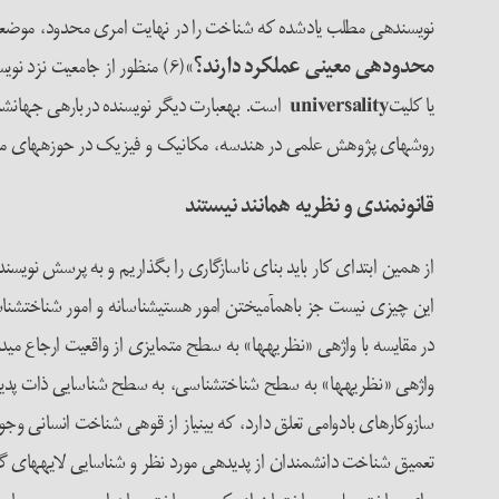
نویسنده­ی مطلب یادشده که شناخت را در نهایت امری محدود، موضعی، س
محدوده­ی معینی عمل­کرد دارند؟
یا کلیت
universality
است. به­عبارت دیگر نویسنده درباره­ی جهانشم
روش­های پژوهش علمی در هندسه، مکانیک و فیزیک در حوزه­های متفاوت
قانون­مندی­ و نظریه همانند نیستند
از همین ابتدای کار باید بنای ناسازگاری را بگذاریم و به پرسش نویسن
در مقایسه با واژه­ی «نظریه­ها» به سطح متمایزی از واقعیت ارجاع می
واژه­ی «نظریه­ها» به سطح شناخت­شناسی، به سطح شناسایی ذات پدی
سازوکارهای بادوامی تعلق دارد، که بی­نیاز از قو­ه­ی شناخت انسانی وج
تعمیق شناخت دانشمندان از پدیده­ی مورد نظر و شناسایی لایه­های گو