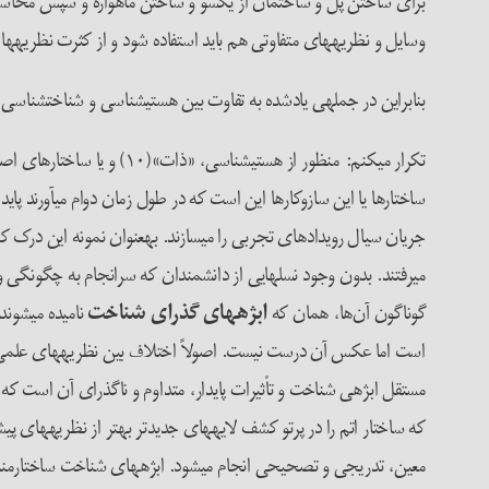
برای ساختن پل و ساختمان از یک­سو و ساختن ماهواره و سپس محاسبه­
وسایل و نظریه­های متفاوتی هم باید استفاده شود و از کثرت نظریه­ها در
بنابراین در جمله­ی یادشده به تفاوت بین هستی­شناسی و شناخت­شناسی 
تکرار می­کنم: منظور از هستی­شناسی، «ذات»(۱۰) و یا ساختارهای اصلی پدیده­ی مورد مطالعه است. ساختارهای اصلی یک پدیده، همان چیزهایی هستند که
ساختارها یا این سازوکارها این است که در طول زمان دوام می­آورند پاید
جریان سیال رویدادهای تجربی را می­سازند. به­عنوان نمونه این درک 
می­رفتند. بدون وجود نسل­هایی از دانشمندان که سرانجام به چگونگی و 
گوناگون آن‌ها، همان که
ابژه­های گذرای شناخت
نامیده می­شوند
است اما عکس آن درست نیست. اصولاً اختلاف­ بین نظریه­های علمی و 
مستقل ابژه­ی شناخت و تأثیرات پایدار، متداوم و ناگذرای آن است که
معین، تدریجی و تصحیحی انجام می­شود. ابژه­های شناخت ساختارمند و لا