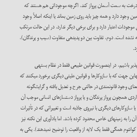
ز درخت به سمت آسمان پرواز کند، اگرچه موجوداتی هم هستند که
ین وجود دارد و همه چیز باید روی زمین بماند یا این­که اصلاً وجود
ان نویسنده برای آن «در مقیاس اندک»(۱۵) اعتبار قائل شود، یعنی برای برخی موجودات اعتبار دارد و برای برخی دیگر ندارد، در این حالت مرتکب
وجه نشده است. دوم، تفاوت بین دو پدیده­ی متفاوت (سیب و پرندگان)،
د.
یر باشیم، در این­صورت قوانین طبیعی فقط در نظام بسته­ی
ه­این جهت که با سازوکارها و قوانین علیتی دیگری برخورد می­کنند که
دیل می‌کنند و حتی برخی دیگری­ها را خنثی می­کند.(۱۶) اما اگر جهانشمولیت را به­معنای وجود قانون­مندی در حالتی جرح و تعدیل­ یافته و گرایش­گونه
مواردی همچون پرواز پرندگان و یا پرواز دست­سازهای انسانی موجب آن
 یا سازوکارهای دیگری با نیروی جاذبه است و تغییراتی که در تأثیرات
ا آن را به زمینه­ای خاص محدود کرده باشد. اما یادآوری این نکته نیز
 کوانتوم همگی فقط یک لایه از واقعیت را توضیح نمی­دهند). یکی به