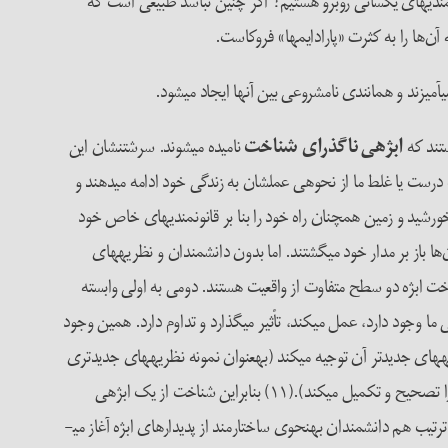
مندی­های یکسانی روبرو هستیم؟ اگر چنین نباشد طبیعی است که
آن‌ها را به کثرت «پارادایم­ها» فروکاست.
میزند و همانندی نامشروعی بین آنها ایجاد می­شود.
ابژه­ی ناگذرای شناخت
نامیده می­شوند. سرشت­نشان این
ت درست یا غلط ما از نحوه­ی عمل­شان به زندگی خود ادامه می­دهند و
رشید و زمین همچنان راه خود را بنا بر قانون­مندی­های خاص خود
ها باز بر مدار خود می­گشتند. اما بدون دانشمندان و نظریه­های
شناخت ابژه دو سطح متفاوت از واقعیت هستند. دومی به اولی وابسته
جود دارد، عمل می­کند، تأثیر می­گذارد و تداوم دارد. همین وجود
­های جدیدتر آن توجیه می­کند (به­عنوان نمونه نظریه­های جدیدتری
که ساختار اتم را در پرتو کشف لایه­های جدیدتر بهتر از نظریه­های پیشین یا رقیب توضیح می­دهند. کشفیات جدیدتر علمی معمولا نظریه­های قدیمی­تر را تصحیح و تکمیل می­کند).(۱۱) بنابراین شناخت از یک ابژه­ی
یب هم دانشمندان به­نحوی ساختارمند از پدیدارهای ابژه آغاز می­