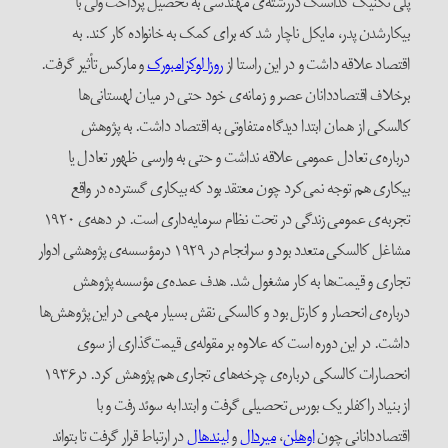
پلی تکنیک گدانسگ دررشته‌ی مهندسی به تحصیل پرداخت ولی با
بیکارشدن پدر، مایکل ناچار شد که برای کمک به خانواده کار کند. به
اقتصاد علاقه داشت و در این راستا از
روزا لوکزامبورک
و مارکس تأثیر گرفت.
برخلاف اقتصاددانان عصر و زمانه‌ی خود حتی در میان لهستانی‌ها
کالسکی از همان ابتدا دیدگاه متفاوتی به اقتصاد داشت. به پژوهش
درباره‌ی تعادل عمومی علاقه نداشت و حتی به وارسی ظهور تعادل یا
بیکاری هم توجه نمی‌کرد چون معتقد بود که بیکاری گسترده در واقع
تجربه‌ی عمومی زندگی در تحت نظام سرمایه‌داری است. در دهه‌ی ۱۹۲۰
مشاغل کالسکی متعدد بود و سرانجام در ۱۹۲۹ درمؤسسه‌ی پژوهشی ادوار
تجاری و قیمت‌ها به کار مشغول شد. هدف عمده‌ی مؤسسه پژوهش
درباره‌ی انحصار و کارتل بود و کالسکی نقش بسیار مهمی در این پژوهش‌ها
داشت. در این دوره است که علاوه بر مقوله‌ی قیمت‌گذاری از سوی
انحصارات کالسکی درباره‌ی چرخه‌های تجاری هم پژوهش کرد. در۱۹۳۶
از بنیاد راکفلر یک بورس تحصیلی گرفت و ابتدا به سوئد رفت و با
اقتصاددانانی چون
اوهلن
،
میردال
و
لیندهال
در ارتباط قرار گرفت تا بتواند