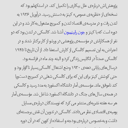
پژوهش‌اش درباره‌ی علل بیکاری را تکمیل کند. در استکهلم بود که
نسخه‌ای از «نظریه‌ی عمومی» کینز به دستش رسید. درآوریل ۱۹۳۶ به
لندن رفت و در مدرسه‌ی اقتصاد لندن و کمبریج مشغول به‌کار شد و در این
دوره است که با کینز و
جون رابینسون
آشنا شد. کالسکی در لندن بود که دو
نفر از همکارانش در مؤسسه‌ی پژوهشی در ورشو از کار برکنار شدند و در
اعتراض به این تصمیم کالسکی از کارش استعفا داد. از آن تاریخ تا ۱۹۴۵
کالسکی عمدتاً در انگلیس زندگی کرد و البته چند ماه در فرانسه بود.
درسال‌های پایانی دهه‌ی ۱۹۳۰ وضع اشتغال کالسکی بسیار ناگوار بود و
حتی کوشش کینز برای این که برای کالسکی شغلی در کمبریج دست‌وپا
کند ناموفق ماند. مؤسسه‌ی آمار دانشگاه اکسفورد به مدد رسید و کالسکی
در همه‌ی سال‌های جنگ در دانشگاه اکسفورد شاغل شد. مؤسسه‌ی آمار
هر سه هفته نشریه‌ای منتشر می کرد که نویسندگان درباره‌ی مسایل
یومیه‌ی اقتصادی نظر می‌دادند. کالسکی در تدوین آن نقش برجسته‌ای
داشت و به‌خصوص درباره‌ی بودجه و استفاده از کوپن که در آن دوره