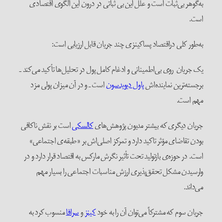
به‌گوهر بی‌ثبات است و علل این بی ثباتی در درون این الگوی اقتصادی
است.
به‌طور کلی دراقتصاد پساکینزی چند جریان قابل ارزیابی است:
یک جریان روی بی‌اطمینانی و ادغام کامل پول در تحلیل‌ها تأکید می‌کند ـ
برجسته‌ترین نماینده‌اش
پاول دیویدسون
است ـ و در آن میزان پولی مزد
مهم است.
جریان دیگری که بیشتر مدیون پژوهش‌های
کالسکی
است بر نقش ناکافی
بودن تقاضای مؤثر تاکید دارد و تمرکز اصلی‌اش بر «طبقه‌ی اجتماعی»
است. در حوزه‌ی بازتولید تحت تأثیر نگرش مارکس به اقتصاد قرار دارد و در
وارسیدن مشکل تحقق‌پذیری ارزش مناسبات اجتماعی را بسیار مهم
می‌داند.
جریان سوم که مشترکاً می‌توان آن را به خود
کینز
و
سرافا
منسوب کرد به