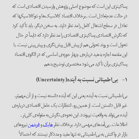
پساکینزی این است که موضوع اصلی پژوهش وارسیدن اقتصادی است که
در حالت عدم‌تعادل است ـ برخلاف اقتصاد کلاسیک‌ها و نئوکلاسیکها که
تعادل در سطح اشتغال کامل را مد نظر دارند. به سخن دیگر، باید تأکید کرد
که نگرش اقتصادی پساکینزی اقتصادی را مد نظر دارد که دایماً در حال
تحول است و روند تحولی هم از پیش قابل پیش‌نگری و پیش‌بینی نیست. با
این مقدمه اجازه بدهید درباره‌ی چهار حوزه‌ی اساسی که در الگوی اقتصاد
پساکینزی برآن تأکید می‌شود مختصری توضیح بدهم.
۱- بی‌اطمینانی نسبت به آینده(Uncertainty)
بی‌اطمینانی نسبت به آینده یعنی این که آینده دانسته نیست و از آن مهم‌تر،
غیر قابل دانستن است. از همین رو، انتظارات یک عامل اقتصادی درباره‌ی
آینده می‌تواند به واقعیت نپیوندد. این نحوه‌ی نگرش به مقوله‌ی کلی‌تر ـ
اطلاعات ـ پی‌آمدهای مهمی دارد. برخلاف نظر
‌هایک
و
فریدمن
نیروهای
بازار در واکنش به بی‌اطمینانی نه تنها مفید و مددکار نیستند که احتمالاً