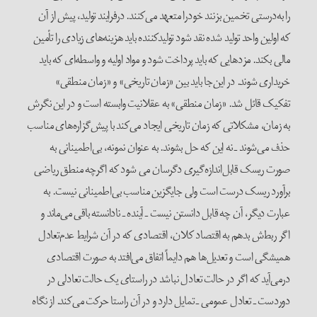
را به‌درستی تخمین بزنند خودرا متعهد می‌کنند. درفرایند تولید، پیش از آن
که اولین واحد تولید شده نقد شود تولیدکننده باید هزینه‌های زیادی را تأمین
مالی بکند. مزدهایی که باید پرداخت شود و مواد اولیه و واسطه‌ای که باید
خریداری شوند. در این‌جا باید بین «زمان تاریخی» و «زمان منطقی»
تفکیک قائل شد. «زمان منطقی» به عقلانیت وابسته است و در این نگرش
به زمان، مشکلاتی که زمان تاریخی ایجاد می‌کند با پیش‌گزاره‌های مناسب
حذف می‌شوند ـ نه این که حل بشوند. به عنوان نمونه، بی‌اطمینانی به
صورت ریسک قابل‌اندازه‌گیری دگرسان می شود که اگرچه منطق ریاضی
برآورد ریسک درست است ولی جایگزین مناسب بی‌اطمینانی نیست. به
عبارت دیگر، آن چه قابل دانستن نیست ـ آینده ـ نادانسته باقی می‌ماند و
اگر ربط‌ش بدهم به اقتصاد کلان، اقتصادی که در آن شرایط عدم‌تعادل
همیشگی است و تعدیل‌ها هم دایماً اتفاق می‌افتد به صورت اقتصادی
درمی‌آید که اگر در حالت تعادل نباشد در راستای یک حالت تعادلی در
دوردست ـ تعادل عمومی ـ تمایل دارد و در آن راستا حرکت می‌کند. از نگاه