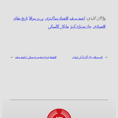
واژگان کلیدی:‌
احمد سیف
اقتصاد پساکینزی
پی یر سرافا
تاریخ عقاید
اقتصادی
جان مینارد کینز
مایکل کالسکی
←
کمیسرهای بازار آزاد / آرش اسدی
اقتصاد به روایت هیمن مینسکی / احمد سیف
→