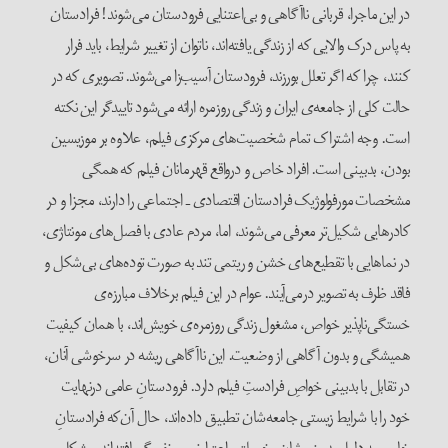
در این ماجرا، قربانی ناآگاهی و بی‌اعتنایی فرودستان می‌شوند! فرادستان
به پاس درک والایی که از زندگی یافته‌اند، ناتوان از تغییر شرایط، باید فرار
کنند، چرا که اگر تعلل بورزند، فرودستان آسیب‌زا می‌شوند. تصویری که در
حالت کلی از جامعه‌ی ایران و زندگی روزمره ارائه می‌شود تاییدگر این نکته
است. وجه اشتراک تمام شخصیت‌های مرکزی فیلم، علاوه بر موزیسین
بودن، بدبینی است. افراد خاص و درواقع قهرمانان فیلم که همگی
مشخصات مورفولوژیک فرادستان اقتصادی ـ اجتماعی را دارند، مجزا و در
کادرهایی شکیل‌تر معرفی می‌شوند، اما، مردم عادی با فصل‌های مونتاژی،
در نماهایی با تقطیع‌های خشن و ریتمی تند به صورت توده‌های بی‌شکل و
فاقد ظرف به تصویر درمی‌آیند. عوام در این فیلم برخلاف مبارزه‌ی
خستگی‌ناپذیر خواص، مشغول زندگی روزمره‌ی خویش‌اند، با همان کیفیت
همیشگی و بدون آگاهی از وضعیت. این ناآگاهی ریشه در سرخوشی آنان،
در تقابل با بدبینی خواصِ فرادستِ فیلم دارد. فرودستانِ عامی درنهایت
خود را با شرایط زیستی جامعه‌شان تطبیق داده‌اند، حال آن‌که فرادستانِ