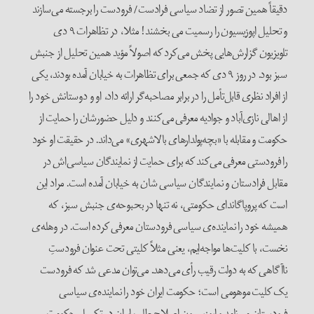
دقیقاً همین تصور از تضاد سیاسی فرادست/ فرودست را برجسته می‌سازند
و تحلیل اپوزیسیون را رسمیت می بخشند! مثلا، در تظاهرات ۹ دی
تلویزیون گزارش‌هایی پخش می‌کرد که اصولاً مؤید همین تحلیل از جنبش
سبز بود. در روز ۹ دی که جمعی برای تظاهرات به خیابان آمده بودند، یکی
از افراد نظری قابل‌تأمل را در برابر مصاحبه‌گر ارائه داد، او و دوستانش خود را
از اهالی نازی‌آباد و جوادیه معرفی می‌کنند و دلیل حضورشان را حمایت از
حکومت و مقابله با «بچه‌پولدارهای بالاشهری» می‌داند. در حقیقت او خود
را فرودستی معرفی می‌کند که برای حمایت از نمایندگان سیاسی‌اش در
مقابل فرادستان و نمایندگان سیاسی شان به خیابان آمده است. مراد این
است که پروپاگاندای حکومتی، نه تنها در بحبوحه‌ی جنبش سبز، که
همیشه خود را نماینده‌ی سیاسی فرودستان معرفی کرده است. در وهله‌ی
نخست، با کلیت‌ها مواجه‌ایم، یعنی مثلاً کلیتی تحت عنوان فرودستِ
ناآگاهی که به دولت رقیب رأی می‌دهد. می‌توان مدعی شد که فرودست
یک کلیت موهومی است؛ حکومت ایران خود را نماینده‌ی سیاسی
فرودستان می‌نامد و اپوزیسیون اصلاح طلب ایران در تکمیل حکومت،