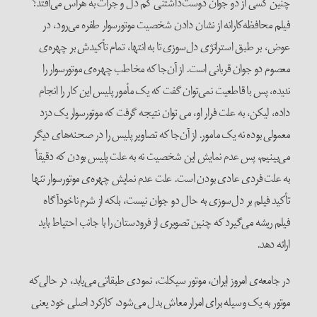
چنین کسی از دو جوان دوست‌داشتنی کم دل و جرأت به هراس می‌افتد؟
فیلم محافظه‌کارانه از نشان دادن شخصیت موتورسوار طفره می‌رود، در
عوض، بر طبق استراتژی دل‌سوزی تا به انتها، تمام تأکیدش بر چهره‌ی
معصوم دو جوان قربانی است. از آن‌جا که مخاطب چهره‌ی موتورسوار را
ندیده، پس با قاطعیت نمی‌توان گفت که یک مأمور پلیس این کار را انجام
داده، لیکن، به علت فرار او، می توان نتیجه گرفت که موتورسوار یک دزد
معمولی بوده نه یک مامور. از آن‌جا که تصاویر پلیس را در صحنه‌های دیگر
می‌بینیم، پس عدم نمایش این شخصیت نه به علت پلیس بودن که دقیقاً
به علت فردی عادی بودن است. علت عدم نمایش چهره‌ی موتورسوار تنها
تأکید فیلم بر دل‌سوزی به حال دو جوان نیست، بلکه از شرم ناخودآگاه
فیلم ریشه می‌گیرد که چنین تصویری از فرودستان را با جانب احتیاط باید
ارائه دهد.
در جامعه‌ی امروز ایران، موتور سیکلت، نمودی طبقاتی می‌یابد، در حالی‌که
موتور به یک وسیله برای امرار معاش بدل می‌شود، کارکرد اصلی خود یعنی