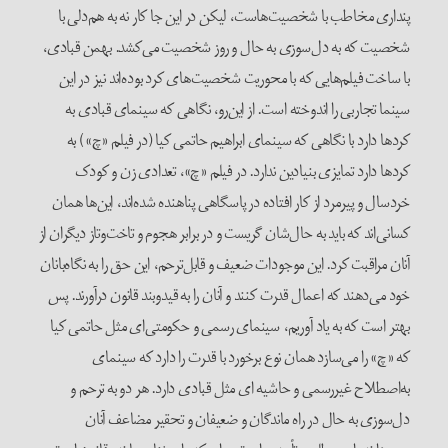
پنداری مخاطب با شخصیت‌هاست، لیکن در این جا کار نه به هم‌دلی با
شخصیت که به دل‌سوزی به حال و روز شخصیت می‌کشد. بهمن قبادی،
با ساخت فیلم‌هایی که با محوریت شخصیت‌های کرد بوده‌اند نیز در این
سینما تجاربی را اندوخته است. از این‌رو، نگاهی که سینمای قبادی به
کردها دارد با نگاهی که سینمای ابراهیم حاتمی کیا (در فیلم «چ») به
کردها دارد تمایزی بنیادین ندارد. در فیلم «چ»، تعدادی زن و کودک
خردسال و پیرمرد از کار افتاده در پاسگاهی پناهنده شده‌اند، این‌ها همان
کسانی‌اند که باید به حال‌شان گریست و در برابر هجوم و تاخت‌وتاز دیگران از
آنان مراقبت کرد. این موجودات ضعیف و قابل‌ترحم، این حق را به نگاه‌بانان
خود می‌دهند که اعمال قدرت کنند و آنان را به قیدوبند قانون درآورند. پس
بهتر است که به یاد آوریم، سینمای رسمی و حکومتی‌ای مثل حاتمی کیا
که «چ» را می‌سازد همان نوع برخورد با قدرت را دارد که سینمای
به‌اصطلاح غیررسمی و حاشیه ای مثل قبادی دارد. هر دو به ترحم و
دل‌سوزی به حال در راه ماندگان و ضعیفان و تحقیر مضاعف آنان