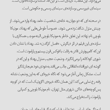
می‌پردازند. این مطلب، تأییدی است بر این‌که، استثنا برسازنده قانون است.
سینمای غیررسمی برسازنده‌ی سینمای رسمی و حکومتی است.
در صحنه ای که دو جوان به خانه‌ی شخصیت حامد بهداد وارد می‌شوند، از
چینش منزل شگفت‌زده می شوند، خصوصاً طوطی‌هایی که بهداد، مونیکا
بلوچی نام نهاده. این تعلق خاطر به مونیکا بلوچی البته موجب همکاری با
سازنده‌ی این فیلم در اثر دیگرش، «فصل کرگدن» شد. بهداد با نشان دادن
این‌که کامپیوترش قادر به رقابت با فوکس قرن بیستم و پارامونت است،
شوری کودکانه را برمی‌انگیزد. وضعیت عجیب منزل بهداد و این‌که در
گوشه ای دورافتاده اتفاقاتی جالب می‌افتد به‌خودی‌خود هیجان‌انگیز
است، مشکل زمانی آغاز می‌شود که نگاه خیره‌ای که به این وضعیت نشانه
رفته رخ نمایی می‌کند! این همان نگاه خیره‌ی اگزوتیک است که در کوچه
پس‌کوچه‌های خاکی شهری مثل تهران، نام مونیکا بلوچی و کمپانی
پارامونت را استخراج می‌کند.
از ویژگی‌های اساسی نه‌تنها این فیلم که دیگر فیلم‌های این جریانِ