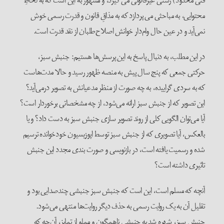
فنی محدود) ژستی غیرقانونی می گیرد، و مشهور به این است که به لحاظِ
محتوایی، به مباحثی می پردازد که به مذاقِ قانون و قدرت رسمی خوش
نمی‌آید و در عین حال وام‌دار خوانش اصلاح‌طلبان از نقد قدرت است.
در این مطلب، به دنبال پاسخ به این پرسش‌ها هستیم: جنبش سبز،
حرکتی جمعی که پنج سال پیش به منصه ظهور رسید و حالا مدت‌هاست
که به سردی گراییده، به چه صورت از منظر مدعیانش به تصویر درمی‌آید؟
این تصویر که از جنبش سبز ارائه می‌شود، از چه مشخصاتی برخوردار است؟
آیا می‌توان الگویی کلی از روند تصویر سازی جنبش سبز به دست داد؟ و یا
بالعکس، آیا تصویری که از جنبش سبز توسط اپوزیسیون خودخوانده ترسیم
شده و رسمیت یافته است، در بازنویسی و صورت بندی مجدد این جنبش
تاثیری داشته است؟
آنچه که مسلم است، این است که جنبش سبز جنبشی چندصدایی بود و
تقلیل آن به یک روایت رسمی به حذف دیگر روایت‌ها منتهی می‌شود.
جنبش سبز، شهره شد به جنبشی ناهمگون و مملو از تمایز، آن‌چه که