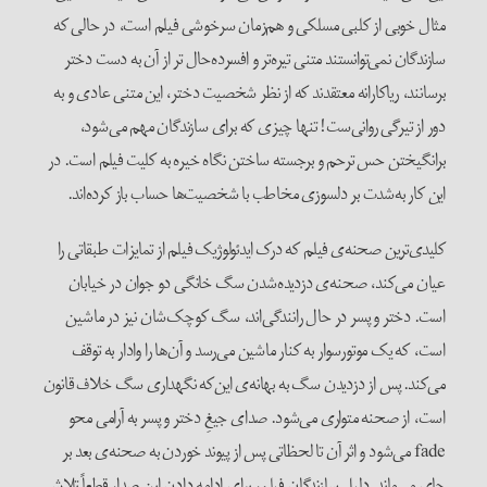
مثال خوبی از کلبی مسلکی و هم‌زمان سرخوشی فیلم است، در حالی که
سازندگان نمی‌توانستند متنی تیره‌تر و افسرده‌حال تر از آن به دست دختر
برسانند، ریاکارانه معتقدند که از نظر شخصیت دختر، این متنی عادی و به
دور از تیرگی روانی‌ست! تنها چیزی که برای سازندگان مهم می‌شود،
برانگیختن حس ترحم و برجسته ساختن نگاه خیره به کلیت فیلم است. در
این کار به‌شدت بر دلسوزی مخاطب با شخصیت‌ها حساب باز کرده‌اند.
کلیدی‌ترین صحنه‌ی فیلم که درک ایدئولوژیک فیلم از تمایزات طبقاتی را
عیان می‌کند، صحنه‌ی دزدیده‌شدن سگ خانگی دو جوان در خیابان
است. دختر و پسر در حال رانندگی‌اند، سگ کوچک‌شان نیز در ماشین
است، که یک موتورسوار به کنار ماشین می‌رسد و آن‌ها را وادار به توقف
می‌کند. پس از دزدیدن سگ به بهانه‌ی این‌که نگهداری سگ خلاف قانون
است، از صحنه متواری می‌شود. صدای جیغِ دختر و پسر به آرامی محو
fade می‌شود و اثر آن تا لحظاتی پس از پیوند خوردن به صحنه‌ی بعد بر
جای می‌ماند. دلیل سازندگان فیلم، برای ادامه دادن این صدا، قطعاً تلاش