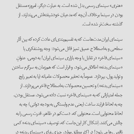
«هنری» سینمای رسمی بدل شده است. به عبارت دیگر، امروزه مستقل
بودن در سینما برخلاف آن‌چه که مدعیان خودشیفته‌اش می‌پندارند، از
گذشته سخت‌تر شده است.
سینمای ایران مدت‌هاست که به تقسیم‌بندی‌ای عادت کرده که بین آثار
سطحی و به‌اصطلاح عمیق تمیز قائل می‌شود: وجه روشنفکری یا
«سینمای فاخر» در تقابل با وجه بازاری سینمای ایران! به دومی، عنوانِ
«سینمای بدنه» اطلاق می‌شود، و قرار است که هم‌زمان به سرگرم ساختن
و تولید پول، بپردازد. عموماً به تحقیر محصولات عامیانه (یا به تعبیر رایج
«سینمای بدنه») و تحسین محصولات به‌اصطلاح فاخر می‌پردازند. از
جمله امتیازاتی که به «سینمای فاخر» نسبت داده می‌شود، مستقل بودن،
چه به لحاظ فرایند ساخت (یعنی عدم وابستگی به بودجه دولتی) چه به
لحاظ محتوایی است. محتوایی که، دست‌کم در ظاهر، قدرت رسمی را به
چالش می‌کشد. اِشکال کار این‌جاست که، توصیف «سینمای بدنه» کمی
ناقص رها می‌شود! در اکثر مطلق موارد، چیزی وَرای «سینمای بدنه» در