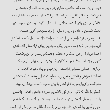
خاص به دلیل بدبینی‌شان، خصلتی اعتراضی و نفی‌گر یافته‌اند. مشکل
فیلم در این است که شخصیت‌هایش در بدبینی، صداقت از خود نشان
نمی‌دهند و به قدر کافی بدبین نیستند! برخلاف آن جمله‌ی کلیشه ای که
«فلانی چیزی برای از دست دادن نداره!» این افراد تا رسیدن به مرحله‌ی
دست شستن از جان و دل، راه درازی را باید بپمایند و آخرین هسته‌ی
خیال‌پردازی خود را به‌راحتی از دست نخواهند داد. هسته‌ای که حفاظت از
آن موجب می‌شود ژست بدبینی بگیرند. بدبینی برای فرادستان اقتصادی ـ
اجتماعی ایران راهی است برای هضم واقعیت و زیستن در این وضعیت
کنونی. بهتر است دقیق‌تر نام گذاری کنیم: بدبینی بورژوایی. آن‌چه که
درباره‌ی خصایل مبارزاتی فرادستان این فیلم می‌توان نتیجه گرفت، نه
اصالت اعتراض و تلاشِ واقعی برای مقاومت در این وضعیت، که تلاشی
وهم‌گونه‌ برای پذیرش و کنار آمدن با این وضعیت است. نبرد آنان، نبرد
کسانی را مانَد که ناتوان از هر نوع تلاش و مبارزه‌ی واقعی، امکان واکنش
راستین و عملی از ایشان دریغ شده است، و حالا تنها از طریق یک انتقام
خیالی آسیبی را که خورده‌اند جبران می‌کنند. اشکال اساسی‌شان این است