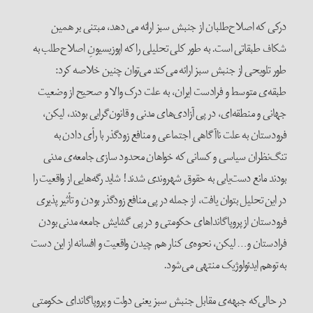
درکی که اصلاح‌طلبان از جنبش سبز ارائه می دهد، مبتنی بر همین
شکاف طبقاتی است. به طور کلی تحلیلی را که اپوزیسیونِ اصلاح‌طلب به
طور تلویحی از جنبش سبز ارائه می‌کند می‌توان چنین خلاصه کرد:
طبقه‌ی متوسط و فرادست ایران، به علت درک والا و صحیح از وضعیت
جهانی و منطقه‌ای، در پی آزادی‌های مدنی و قانون‌گرایی بودند، لیکن،
فرودستان به علت ناآگاهی اجتماعی و منافع زودگذر با رأی دادن به
تنگ‌نظران سیاسی و کسانی که خواهان محدود سازی جامعه‌ی مدنی
بودند مانع دست‌یابی به حقوق شهروندی شدند! شاید رگه‌هایی از واقعیت را
در این تحلیل بتوان یافت، از جمله در پی منافع زودگذر بودن و تأثیر پذیری
فرودستان از پروپاگانداهای حکومتی و در پی گشایش جامعه مدنی بودن
فرادستان و… لیکن، نحوه‌ی کنار هم چیدن واقعیت و افسانه از این دست
به توهم ایدئولوژیک منتهی می‌شود.
در حالی‌که جبهه‌ی مقابل جنبش سبز یعنی دولت و پروپاگاندای حکومتی