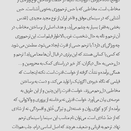
مخاطب است، مخاطبی که با حس ترحم‌ورزی به‌خوبی آشناست. حسِ
آشنایی که در سینمای موفق و فاخر ایران از نوع مجید مجیدی {تقدس
بخشی به فقر} بسیار به چشم می‌آید، و هدف اصلی از برساختن مخاطب در
آن ترحم و ناله به حال شخصیت غریب‌الاطوار فیلم است. این ترحم‌ورزی
چه ویژگی‌ای دارد؟ با ترحم حسی از قدرت ایجاد می‌شود، مطمئن می شوید
که کسی یا کسانی هستند که این برتری در قبال آن‌ها معنا می‌یابد! ترحم و
دل‌رحمی به حال دیگران، کار خیر در راستای کمک به محرومین و…
همگی برآمده و نشأت گرفته از خواست قدرت است. نکته اینجاست که
فیلمی که نگاه خیره‌ی اگزوتیک را تولید می‌کند، و دست به برساختن
مخاطبی دل‌رحم می‌زند، خواست قدرت را این‌چنین و از این طریق به
عرصه‌ی بیان می‌آورد. خواست قدرتی نه برخاسته از پرزوری و والاروانی، که
برآمده از کژ و کوژی روان و خسته‌دلی و تیرگی خُلق و افسردگی. نه از شادی
که از ضدّ شادی است. می‌توان نام مناسب این سینما را سینمای ترحم
نهاد. ترحم به قربانی و ضعیف. هرچند که اصل اساسی درام، جلب هم‌ذات