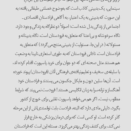
سینمایی، یک بدبینی کاذب است که به‌وضوح خصلتی طبقاتی یافته؛ به
این صورت که بدبینی به یک اعتبار، به آگاهی فرادستانِ اقتصادی ـ
اجتماعی از زندگی بدل شده است؛ اصولاً دو نظرگاه به زندگی وجود دارد،
نگاه سرخوشانه و بی‌اعتنا که متعلق به فرودستان است، نگاه بدبینانه و
مسئولانه ( در این‌جا، مسئولیت از بدبینی منتج می‌گردد) که متعلق به
فرادستان است. نادانی فرودستان که به طوری استعاری نابینا به وضعیت
هم هستند مثل صحنه ای که دو جوان برای خرید پاسپورت اقدام کرده اند،
با سلیقه‌ی سخیف و تعلیم‌نیافته‌ی فرهنگی آنان (فرودستان) پیوند خورده
است. آن‌ها سلین دیون و مایکل جکسون می پسندند و فرادستان خود
آهنگساز و ترانه‌سرا به زبان انگلیسی هستند! فرودست نمی‌بیند که شرایط
مطلوب نیست، اگر هم می‌خواهد پاسپورت تقلبی برای خروج از کشور
بگیرد، دلیلی مادی دارد که البته، فرادست بابت توانمندی‌اش از این مرحله
گذر کرده است. او کسی است که برای درمان پزشکی به خارج فرار
نمی‌کند، برای کشف زندگی بهتر می‌گریزد. مسئله این است که فرادستان