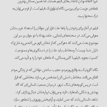
غیرآگاهانه بودنِ انتخاب‌های فیلم هستند. اما همین مسائل بهترین
نقطه‌ی عزیمت برای بررسی نگاه ایدئولوژیک فیلم است. از فرم می‌توان به
درک محتوا رسید.
فیلم در آغاز برای زدودن ردّ پاها علت فرار این جوانان را استعداد غریب‌شان
معرفی می‌کند. در صحنه‌های ابتدایی، حامد بهداد با دو جوان بر سر این
موضوع بحث می‌کنند که «هرکس که از ننه‌اش قهر می‌کنه می‌ره خارج!»
دلیل شما چیست؟ و مخاطب باید علت را در دستگیری‌ها و ممنوعیت
کنسرت بجوید. فیلم با کلبی‌مسلکی، ادعاهای خود را رد و تأیید می‌کند.
نگاه اگزوتیک به وقایع روزمره و عجیب ساختن حوادثی که در زندگی مردم
اتفاق می‌افتد، مخاطب اصلی اثر را مشخص می‌سازد. مخاطبی که قرار
است در پس‌کوچه‌های تنگ شهر، در میان جمعیت انسانی‌ای که گاه
پوشش و شکلی نامتعارف دارند و می‌توان درباره‌شان خیال‌پردازی کرد،
شاهد داستانی باشد که حس لطیف و آرام‌بخش بهروزی را شعله‌ور سازد.
درواقع، نگاه خیره‌ی اگزوتیک، دقیقاً در خدمت برساختنِ نوع ویژه‌ای از