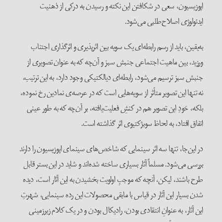
اپوزیسیون، سعی در شکافتن این نکته و رسیدن به درکی از ذهنیت
ایدئولوژی اصلاح‌طلبی می‌شود.
به‌یقین، باید از رسم رابطه‌ای یک سویه بین اثرپذیری و اثرگذاری اجتناب
ورزید، بین ماهیت اجتماعی جنبش سبز و آن‌چه که به عنوان تصویری از
جنبش سبز ترسیم می‌شود، رابطه‌ای دیالکتیکی وجود دارد، به این ترتیب،
نه تنها این تصویر متأثر از سویه‌هایی است که در عرصه‌ی نمادین رخ نموده،
بلکه، خودِ این تصویر هم در کنشِ فعلیت‌یافته، بر آن‌چه که به طور عینی
اتفاق افتاد، به لحاظ سوبژکتیوی اثر گذاشته است.
در این‌جا، تنها سه اثر سینمایی که شاخص‌های سینمای اپوزیسیون را دارند
بررسی می‌شود. مسلماً آثار بسیاری ساخته شده‌اند و شاید در این بستر قابل
طرح باشند، لیکن، آنچه که موجبِ اولویت بخشیدن به این آثار است، دیده
شدن بسیار این آثار در قیاس با مابقی محصولات این رده سینمایی، شهرتِ
این آثار، به عنوانِ انتقادی بودن، رادیکال بودن و در یک کلام زیرزمینی