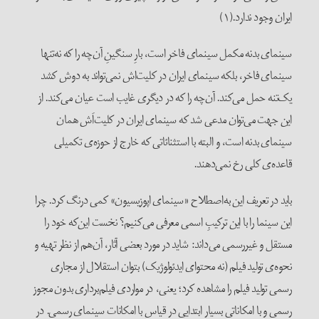
ایران وجود ندارد.(۱)
سینمای بدنه مکمل سینمای فاخر است، بارِ سنگینِ آن‌چه را که نه‌تنها
سینمای فاخر، بلکه سینمای ایران در کلیت‌اش نمی‌تواند به دوش کشد
یک‌تنه حمل می‌کند. آن‌چه را که در دیگری غایب است عیان می‌کند. از
این جهت می‌توان مدعی شد که سینمای ایران در کلیت‌اَش همان
سینمای بدنه است، و البته با استثنائاتی که خارج از حوزه‌ی تکمیلی
قاعده‌ی کلی رخ نمی‌دهند.
باید در تعریف این به‌اصطلاح «سینمای اپوزیسیون» کمی درنگ کرد. چرا
این سینما را با این ترکیبِ اسمی معرفی می‌کنیم؟ نخست این‌که خود را
مستقل و غیررسمی می‌داند: شاید در مورد بعضی آثار، آن‌هم از نظر تهیه و
نحوه‌ی تولید فیلم (نه محتوای ایدئولوژیک) بتوان استقلال از مجاری
رسمی تولید فیلم را مشاهده کرد؛ یعنی، در مواردی فیلم‌برداری بدون مجوز
رسمی و با امکاناتی بسیار ابتدایی در قیاس با امکانات سینمای رسمی. در