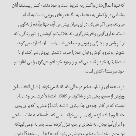
که تنها اعمال‌شان واکنش به شرایط است و خود منشاء کنش نیستند؛ آنان
به‌تمامی در واکنش به محیط، به انگیختارهای بیرونی دست به اقدام
می‌زنند، پس اگر نفی‌ای در این میان پیش می آید، تنها برآمده از نه‌گویی
است، نه آری‌گویی و آفرینش‌گری، نه خلاقیت و کوشش و شور زندگی، که
از سَرِ یاس و بیچارگی و زبونی و سطحی‌شدن است. آن‌که آری می‌گوید،
شورش و نیرو و کوش و توان خود را صرف دشمنی بیرونی نمی‌کند، او با
اشتیاق تنها خود را تأیید می‌کند و از وجود خود آفرینش‌گری را می آغازد، او
خود سرمنشاء کنش است.
در صحنه ای از فیلم، دختر در حالی که کافکا می‌خواند {دلیل انتخاب این
ویرایش از مسخ، یعنی شرح ناباکوف بر کافکا، احتمالاً درشت‌تر بودن نام
اوست که در کادر جلوه‌ی جذاب‌تری داشته باشد!} متنی را که برای روی
جلد آلبوم آماده کرده برای پسر می‌خواند. متنی که متأسفانه به علت سطحی‌
و اغراق‌آمیز بودن، به شعاری بی‌مایه تنزل کرده است. پسر به او می‌گویدکه
این متن سیاه است، دختر معترض می‌شود که: «کجاش سیاهه؟!» این