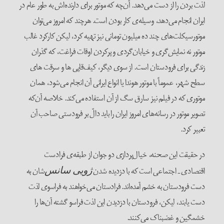
لذت بردن را از دست می‌دهد. آن‌چه که موتور برای دارنده‌اش به طور عام در
ایران انجام می‌دهد، وسیله‌ی کار بودن است. هرچند که امروز می‌توان
موتورسیکلت‌های چند ده میلیون تومانی نیز تهیه کرد، لیکن کارکرد غالب
موتور نه نمایش‌گری و خیابان‌گردی و پرکردن اوقات فراغت، که گذران
زندگی برای فرودستان است. از سوی دیگر، کیف‌قاپی ها و سرقت های
سطح شهر، عموماً با موتور هوندا یا انواع ایرانی آن انجام می‌شود، همان
موتوری که در فیلم نیز سارق سگ از آن استفاده می‌کند. خلاصه آن‌که
تصویر موتور در رسانه‌های امروز ایران را باید دالّ بر فرودستی صاحب آن
تعبیر کرد.
در حقیقت این صحنه، خیال‌پردازی دو جوان از طبقه‌ی فرادست
اقتصادی ـ اجتماعی است که با دزدیده شدن
‌شان به
ژویی سانس
دست فرودستان به خشم آمده‌اند. فرادستان می‌خواهند به فراسوی لذت
دست یابند، لیکن، فرودستان با دزدیدن این لذت فراسو گشته آن‌ها را
خشمگین و غضبناک می‌کنند.