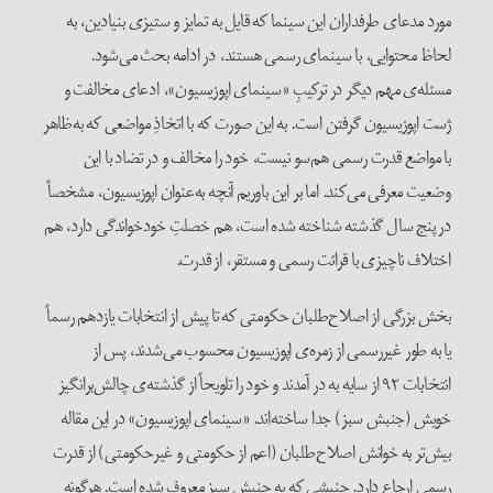
مورد مدعای طرفداران این سینما که قایل به تمایز و ستیزی بنیادین، به
لحاظ محتوایی، با سینمای رسمی هستند، در ادامه بحث می‌شود.
مسئله‌ی مهم دیگر در ترکیبِ «سینمای اپوزیسیون»، ادعای مخالفت و
ژست اپوزیسیون گرفتن است. به این صورت که با اتخاذِ مواضعی که به‌ظاهر
با مواضع قدرت رسمی هم‌سو نیست، خود را مخالف و در تضاد با این
وضعیت معرفی می‌کند. اما بر این باوریم آنچه به‌عنوان اپوزیسیون، مشخصاً
در پنج سال گذشته شناخته شده است، هم خصلتِ خودخواندگی دارد، هم
اختلاف ناچیزی با قرائت رسمی و مستقر، از قدرت.
بخش بزرگی از اصلاح‌طلبان حکومتی که تا پیش از انتخابات یازدهم رسماً
یا به طور غیررسمی از زمره‌ی اپوزیسیون محسوب می‌شدند، پس از
انتخابات ۹۲ از سایه به در آمدند و خود را تلویحاً از گذشته‌ی چالش‌برانگیز
خویش (جنبش سبز) جدا ساخته‌اند. «سینمای اپوزیسیون» در این مقاله
بیش‌تر به خوانش اصلاح‌طلبان (اعم از حکومتی و غیرحکومتی) از قدرت
رسمی ارجاع دارد. جنبشی که به جنبش سبز معروف شده است. هرگونه