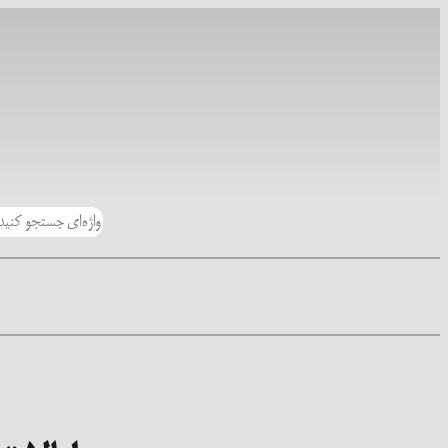
رفتن
به
محتوا
جستجو