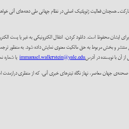
ت ـ همچنان فعالیت ژئوپلتیک اصلی در نظام جهانی طی دهه‌های آتی خواهد بو
رای ایشان محفوظ است. دانلود کردن، انتقال الکترونیکی به غیر یا پست الکترونی
 منتشر و بخش مربوط به حق مالکیت معنوی نمایش داده شود. به منظور ترجمه یا
 از آن با نویسنده در آدرس
immanuel.wallerstein@yale.edu
یا شماره نمابر (۱-۲۰۳-۴۳۲-۶۹۷۶) تماس 
 به صحنه‌ی جهان معاصر، نهاز نگاه تیترهای خبری آنی، که از منظری درازمدت 