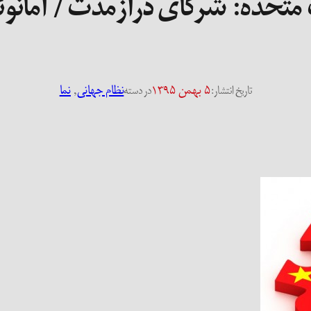
 متحده: شرکای درازمدت / امانوئ
۵ بهمن ۱۳۹۵
نظام جهانی
, 
نما
تاریخ انتشار:
در دسته