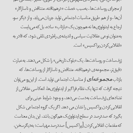
از مجرای روساخت‌ها – به‌سبب خصلت «درهم‌تافته، متناقض و ناسازگار»
آن‌ها – و از هم طریق مناسبات اجتماعی تولید جریان می‌یابد. و از دیگر سو،
ارجاع به ایدئولوژی‌ها نه هم‌چون یک «بازتاب» ساده، بل‌که می‌بایست
به‌عنوان نوعی عقلانیت سیاسی و اندیشه‌ی راه‌بُردی تلقی شود، که قادر به
«انقلابی‌کردن پراکسیس» است.
ژرف‌ساخت و روساخت‌ها، یک «بلوک تاریخی» را شکل می‌دهند. به‌عبارت
دقیق‌تر، مجموعه‌ی درهم‌تافته، متناقض و ناسازگار از روساخت‌ها، که
بازتاب
از مناسبات اجتماعی تولید است. از این‌رو می‌توان
مجموعه‌‌ای
نتیجه گرفت که تنها یک نظام فراگیر از ایدئولوژی‌ها، انعکاسی عقلانی از
تضادهای ژرف‌ساخت به‌دست می‌دهد، و وجود شرایط عینی برای
انقلابی‌کردن پراکسیس را نشان می دهد. اگر یک گروه اجتماعی شکل
بگیرد که صددرصد در سطح ایدئولوژیک هم‌گون باشد، این بدان معناست
که مقدماتِ انقلابی‌کردن [پراکسیس] صددرصد مهیاست؛ به‌دیگرسخن،