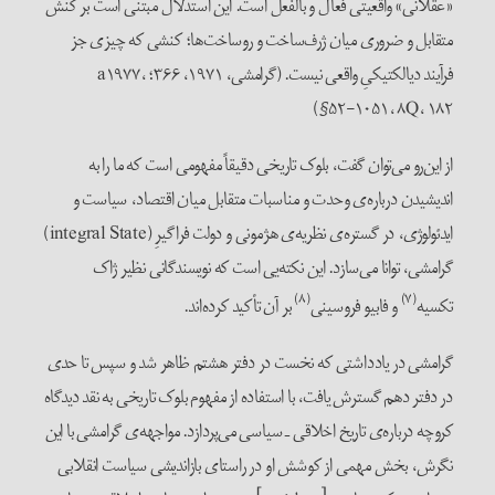
«عقلانی» واقعیتی فعال و بالفعل است. این استدلال مبتنی است بر کنش
متقابل و ضروری میان ژرف‌ساخت و روساخت‌ها؛ کنشی که چیزی جز
فرآیند دیالکتیکیِ واقعی نیست. (گرامشی، ۱۹۷۱، ۳۶۶؛ a۱۹۷۷،
۵۲-۱۰۵۱، ۸Q، ۱۸۲§)
از این‌رو می‌توان گفت، بلوک تاریخی دقیقاً مفهومی است که ما را به
اندیشیدن درباره‌ی وحدت و مناسبات متقابل میان اقتصاد، سیاست و
ایدئولوژی، در گستره‌ی نظریه‌ی هژمونی و دولت فراگیرِ (integral State)
گرامشی، توانا می‌سازد. این نکته‌یی است که نویسندگانی نظیر ژاک
(۸)
(۷)
تکسیه
و فابیو فروسینی
بر آن تأکید کرده‌اند.
گرامشی در یادداشتی که نخست در دفتر هشتم ظاهر شد و سپس تا حدی
در دفتر دهم گسترش یافت، با استفاده از مفهوم بلوک تاریخی به نقد دیدگاه
کروچه درباره‌ی تاریخ اخلاقی ـ سیاسی می‌پردازد. مواجهه‌ی گرامشی با این
نگرش، بخش مهمی از کوشش او در راستای بازاندیشی سیاست انقلابی