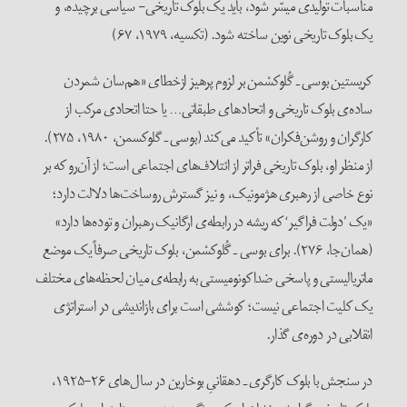
مناسبات تولیدی میسّر شود، باید یک بلوک تاریخی- سیاسی برچیده، و
یک بلوک تاریخی نوین ساخته شود. (تکسیه، ۱۹۷۹، ۶۷)
کریستین بوسی ـ گُلوکسْمن بر لزوم پرهیز ازخطای «هم‌سان شمردن
ساده‌ی بلوک تاریخی و اتحادهای طبقاتی… یا حتا اتحادی مرکب از
کارگران و روشن‌فکران» تأکید می‌کند (بوسی ـ گلوکسمن، ۱۹۸۰، ۲۷۵).
از منظر او، بلوک تاریخی فراتر از ائتلاف‌های اجتماعی است؛ از آن‌رو که بر
نوع خاصی از رهبری هژمونیک، و نیز گسترش روساخت‌ها دلالت دارد؛
«یک ’دولت فراگیر‘ که ریشه در رابطه‌ی ارگانیک رهبران و توده‌ها دارد»
(همان‌جا، ۲۷۶). برای بوسی ـ گُلوکسْمن، بلوک تاریخی صرفاً یک موضع
ماتریالیستی و پاسخی ضداکونومیستی به رابطه‌ی میان لحظه‌های مختلف
یک کلیت اجتماعی نیست؛ کوششی است برای بازاندیشی در استراتژی
انقلابی در دوره‌ی گذار.
در سنجش با بلوک کارگری ـ دهقانیِ بوخارین در سال‌های ۲۶-۱۹۲۵،