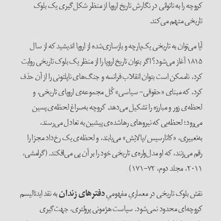
کروچه را به ناتوانی در نگارش تاریخ اروپا از منظر شکل‌گیری یک بلوک
تاریخی متهم می‌کند.
آیا می‌‌توان به تاریخی یک‌پارچه و بازسازی‌شده‌ از اروپا اندیشید که از سال
۱۸۱۵ آغاز می‌شود؟ اگر بتوان تاریخ اروپا را از منظر یک بلوک تاریخی روایت
کرد، ناممکن است بتوان انقلاب فرانسه و جنگ‌های ناپلئونی را از آن حذف
کرد، که مبنای «حقوقی- سیاسی» کُل مجموعه‌ی اروپای تاریخی، و
لحظه‌ی زور و مبارزه را تشکیل می‌دهد. کروچه به‌سراغ لحظه‌ی پسین
می‌رود؛ لحظه‌یی که نیروهای رهاشده‌ی پیشین به تعادل می‌رسند،
به‌تعبیری، «کاتارسیس/پالایش» می‌یابند، و لحظه‌ی یک رخ‌داد مجزا را
رقم می‌زنند، که او مدل‌واره‌ی تاریخی خود را بر آن پی می‌افکند. (گرامشی،
۲۰۱۱، مجلد دوم، ۷۲-۱۷۱)
نقش بلوک تاریخی در معماریِ مفهومیِ
دفترهای زندان
به نقد ایدئالیسم
کروچه‌ای محدود نمی‌شود. سیاست هژمونی پرولتری، جهت‌گیری