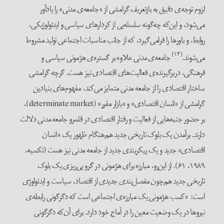
لزوم توجه‌ی دقیق به بازتعریف گرامشی از «جامعه‌ی مدنی» را یادآور
می‌شود، و این‌که چه‌گونه سلسله‌یی از کردارهای سیاسی و ایدئولوژیکی،
روابط، و باورها را فرامی‌گیرد، که از جانب مناسبات اجتماعی تولید مشروط
(۱۳)
می‌شوند.
جامعه‌ی مدنی علاوه بر گستره‌ی هژمونی سیاسی و
فرهنگی، دربرگیرنده‌ی فعالیت‌های اقتصادی نیز هست. گرچه گرامشی
ساختار اقتصادی را از جامعه مدنی متمایز می‌کند، مفهوم‌های بنیادین
گرامشی از «انسان اقتصادی» و «بازار مقرر» (determinate market)،
بر حضور جنبه‌هایی از فعالیت و رفتار اقتصادی در قلمرو جامعه مدنی دلالت
دارند. برآمدن یک بلوک تاریخی جدید هم‌هنگام ظهور یک «انسان
اقتصادی» جدید و یک پیکربندی جدید از جامعه مدنی نیز هست (تکسیه،
۱۹۸۹، ۶۱). از این‌رو، مبارزه برای هژمونی در گرو پی‌ریزی یک بلوک
تاریخی جدید هم‌چون مفصل‌بندی جدیدی از اقتصاد، سیاست و ایدئولوژی
است: «کسب هژمونی یک مبارزه‌ی اجتماعی است که دگرگونی رابطه‌ی
نیروها در یک وضعیت معین را در آماج خود دارد. برای آن‌که دگرگونی