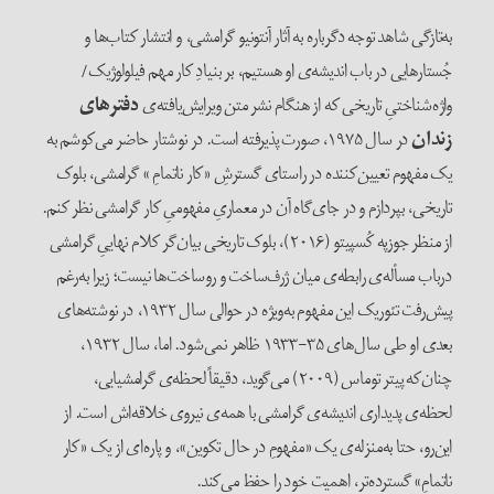
به‌تازگی شاهد توجه دگرباره به آثار آنتونیو گرامشی، و انتشار کتاب‌ها و
جُستارهایی در باب اندیشه‌ی او هستیم، بر بنیادِ کار مهم فیلولوژیک/
واژه‌شناختیِ تاریخی که از هنگام نشر متن ویرایش‌یافته‌ی
دفتر‌های
زندان
در سال ۱۹۷۵، صورت پذیرفته است. در نوشتار حاضر می‌کوشم به
یک مفهوم تعیین‌کننده در راستای گسترشِ «کار ناتمامِ » گرامشی، بلوک
تاریخی، بپردازم و در جای‌گاه آن در معماریِ مفهومیِ کار گرامشی نظر کنم.
از منظر جوزپه کُسپیتو (۲۰۱۶)، بلوک تاریخی بیان‌گر کلام نهاییِ گرامشی
درباب مسأله‌ی رابطه‌ی میان ژرف‌ساخت و روساخت‌ها نیست؛ زیرا به‌رغم
پیش‌رفت تئوریک این مفهوم به‌ویژه در حوالی سال ۱۹۳۲، در نوشته‌های
بعدی او طی سا‌ل‌های ۳۵-۱۹۳۳ ظاهر نمی‌شود. اما، سال ۱۹۳۲،
چنان‌که پیتر توماس (۲۰۰۹) می‌گوید، دقیقاً لحظه‌ی گرامشیایی،
لحظه‌ی پدیداری اندیشه‌ی گرامشی با همه‌ی نیروی خلاقه‌اش است. از
این‌رو، حتا به‌منزله‌ی یک «مفهومِ در حال تکوین»، و پاره‌ای از یک «کار
ناتمامِ» گسترده‌تر، اهمیت خود را حفظ می‌کند.