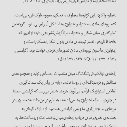
ضداقتصادگرایانه از مارکس» را پیش می‌نهد. (لیگوری، ۲۰۱۵، ۷۴)
به‌نظرم واکاوی این گزاره‌ها معطوف به تحکیم مفهوم بلوک تاریخی است،
که نیروهای مادی، محتوا، و ایدئولوژی‌ها، شکل آن‌را برمی‌سازند. گرچه این
تمایزگذاری میان شکل و محتوا، صرفاً ارزش تشریحی دارد؛ از آن‌رو‌ که
به‌لحاظ تاریخی تصور نیروهای مادی بدون شکل ناممکن است، و
ایدئولوژی‌ها بدون نیروهای مادیْ تصورهای فردی خواهند بود. (گرامشی،
۱۹۷۱، ۳۷۷؛ a۱۹۷۷، ۸۶۹، ۷Q، ۲۱§)
رابطه‌ی دیالکتیکی تنگاتنگ میان مناسبات اجتماعی تولید و «مجموعه‌ی
متناقض و درهم‌تافته‌‌ای از روساخت‌ها» پایه‌ای برای یک سمت‌گیری
انقلابی استراتژیک فرآهم می‌آورد. هرچند به‌نظر می‌رسد که گرامشی عمدتا
در چارچوب نظام ایدئولوژی‌ها می‌اندیشد، به‌نظرم در این‌جا شاهد تغییری در
مرزهای سنجش‌گریِ مفهومیِ گرامشی هستیم: از «بلوک تاریخی»
به‌مثابه‌ی نظریه‌پردازی درباب رابطه‌ی میان ژرف‌ساخت و روساخت‌ها، به
«بلوک تاریخی» به‌منزله‌ی مفهومی راه‌بُردی. از سویی، ستیز اجتماعیْ هم