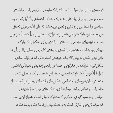
فرضیه‌ی اصلی من عبارت است از: بلوک تاریخی مفهومی است راه‌بُردی،
(۱)
و نه مفهومی توصیفی یا تحلیلی؛ نه یک ائتلاف اجتماعی،
بل‌که شرایط
سیاسی و اجتماعی را روشنی و تعین می‌بخشد که طی آنْ هژمونی تحقق
می‌یابد. مفهوم بلوک تاریخی ناظر بر استراتژی معینی برای [کسب] هژمونی
است. مبارزه برای هژمونی، به‌معنای مبارزه‌ی برای تشکیل یک بلوک
تاریخی جدید است. هژمونیِ بالقوه‌ی نیروهای کار، یعنی توانایی واقعی آن‌ها
برای تبدیل‌شدن به پیش‌گام یک جبهه‌ی گسترده‌تر، که می‌تواند امکان
شکل‌گیری فرآیندی از دگرگونی اجتماعی را رقم زند؛ یعنی دقیقاً برپاداشتن
شرایط [تکوین] یک بلوک تاریخی جدید. این به‌معنای یک مفصل‌بندی
جدید در میان نیروهای اجتماعی، شکل‌های اقتصادی بدیلْ در گسست از
مناسبات اجتماعیِ تولید سرمایه‌داری، شکل‌های جدید سازمان‌دهی
سیاسی و تصمیم‌گیریِ دموکراتیکِ مشارکت‌بنیان است. هم از این‌روست
که بلوک تاریخی اشارتی است به وحدت میان ژرف‌ساخت و روساخت‌ها.