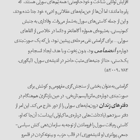
افزایش توانایی شناخت و خودحکومتی؛ همه تِم‌های سورلی هستند، که
پابرجا ماندند؛ اما آن‌ها از «بن‌مایه‌های عقلانی و ادبی» خود جدا شده بودند،
و این از جمله کاستی‌های سورل به‌شمار می‌رفت. وفاداری به جنبش
کمونیستی، به‌شیوه‌ای همواره آگاهانه‌تر و دائما در خلاصی از القاهای
سورلی… برای گرامشی نفی مرحله‌ی پیشین نبود، بل‌که یک صورت‌بندی
دوباره‌ و
بود، بدون نِخوت و با هدف ایجاد انسجام و
انضمامی
یک‌دستی، حتا از جنبه‌های مثبتِ حاضر در اندیشه‌ی سورل. (لیگوری،
a۲۰۰۹، ۷۸۳)
گرامشی به‌عنوان بخشی از سنجش‌گری مفهومی و کوشش برای
صورت‌بندی دوباره‌ی ماتریالیسم تاریخی، در عین بازنگریْ هم‌هنگام در
دفترهای
زندان
درون‌مایه‌های سورلی را از دور خارج می‌کند. این امر از
دفتر سیزدهم (یادداشت‌هایی درباره‌ی ماکیاولی) پیداست؛ آن‌جا که او،
کاستیِ ره‌یافت سورل را فروماندن از توجه به سازمان‌دهی کنش سیاسی-
جمعیِ پرولتری (و اندیشه‌ورزی) در قالب حزب، و بیتوته‌کردن در قلمرو