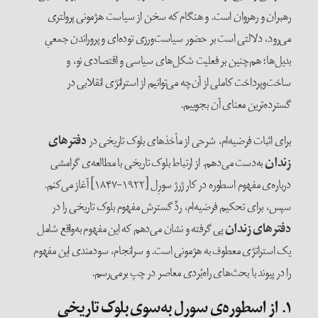
رهبران و رهروان است. و هنگام که سخن از سیاست هژمونی پرولتری
می‌رود، دلالتی است بر حضور سیاست‌ورزی توده‌ای و پروراندن جمعیِ
بدیل‌ها؛ هم‌چنین بر فعلیت شکل‌های سیاسی و اقتصادی نو، و
ساخت‌وپرداخت کاملی از آن‌چه می‌توانیم از استراتژی انقلابی در
گسترده‌ترین معنای آن بجوییم.
برای اثبات فرضیه‌ام، شرحی از مأخذهای بلوک تاریخی در
دفترهای‌
زندان
به‌دست می‌دهم. از ارتباط بلوک تاریخی با مطالعه‌ی گرامشی
درباره‌ی مفهوم اسطوره در کار ژرژ سورِل [۱۹۲۲-۱۸۴۷] آغاز می‌کنم.
سپس، برای تحکیم فرضیه‌ام، ردِّ گسترش مفهوم بلوک تاریخی را در
دفترهای زندان
پی‌ گرفته و نشان می‌دهم که این مفهوم به‌واقع شامل
یک استراتژی معطوف به هژمونی است. و سرانجام، سودمندی این مفهوم
را در پیوند با بحث‌های راه‌بُردی معاصر در چپ برمی‌رسم.
۱. از اسطوره‌ی سورل به‌سوی بلوک تاریخی