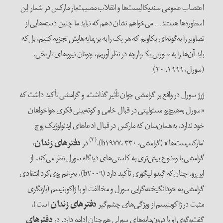
اعتصاب عمومی سندیکالیست‌ها و انقلاب مصیبت‌بار مارکس در شمار این
اسطوره‌ها هستند… می‌خواهم نشان‌ دهم که نباید ما چنین دسته‌هایی از
تصاویر را به‌گونه‌ای بکاویم که هر یک را به بن‌مایه‌هایش تجزیه کنیم، بل‌که
باید آن‌ها را به صورتی یک‌پارچه در نظر آوریم، چونان نیروهای تاریخی.
(سورل، ۱۹۹۹، ۲۰)
ژرژ سورل در واقع بر گرامشی جوان تأثیر گذاشت، و گرامشی تأکید داشت که
«سورل به‌هیچ‌رو مسئولیتی در قبال خامی و کوته‌بینی فکری هواخواهان
خود ندارد، به‌همان‌سان که مارکس در قبال ادعاهای ایدئولوژیک پوچ
(۳)
’مارکسیست‌ها‘» (گرامشی، b۱۹۷۷، ۳۳۰).
در
دفترهای
زندان
،
گرامشی با وضوح بیش‌تری به کاستی‌های دیدگاه سورل نظر می‌کند. از
این‌رو، چنان‌که گِیدو لیگوری تأکید دارد (b۲۰۰۹)، به‌رغم روی‌کرد انتقادی
گرامشی به خودانگیخته‌گرایی سورل و مخالفت او با ژاکوبنیسم (بازنگری
مثبت در ژاکوبنیسم از ویژگی‌های چشم‌گیر
دفترهای
زندان
است)،
گفت‌وگوی او با درون‌مایه‌های سورلی هم‌چنان ادامه دارد. در
دفترهای