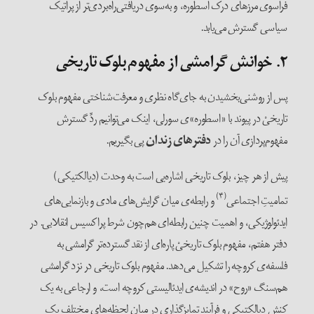
فراسوی مرزهای درک اسطوره، و به‌سوی دریافتی‌راه‌بردی‌تر از پراتیک
سیاسی گسترش می‌یابد.
۲. خوانش گرامشی از مفهوم بلوک تاریخی
پس از روشنی‌بخشیدن به جای‌گاه نظری و معرفت‌شناختی مفهوم بلوک
تاریخیْ در پیوند با «اسطوره»ی سورلی، اینک می‌توانیم ردِّ گسترش
مفهوم‌پردازی آن را در
دفترهای زندان
پی بگیریم.
پیش از هر چیز، بلوک تاریخی اشاره‌یی است به وحدت (دیالکتیکی)
(۴)
تمامیتِ اجتماعی
و رابطه‌ی میان گرایش‌های مادی و بازنمایی‌های
ایدئولوژیکی، و اهمیت چنین رابطه‌ای هم‌چون شرط پراکسیس انقلابی. در
دفتر هفتم، مفهوم بلوک تاریخیْ پاره‌ای از نقد گسترده‌تر گرامشی به
فلسفه‌ی کروچه را تشکیل می‌دهد. مفهوم بلوک تاریخی در نزد گرامشی
هم‌سنگ «روح» در اندیشه‌ی ایدئالیستی کروچه است، و ارجاعی به یک
کنش دیالکتیکی و فرآیند تمایزگذاری در میان لحظه‌های مختلف یک