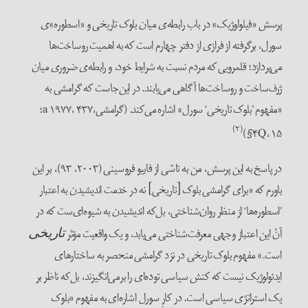
پرسش «فیلولوژیک» در باب رابطه‌ی میان بلوک تاریخی و «اسطوره»ی
سورل، برگرفته از فرازی از دفتر چهارم است که به اهمیت روساخت‌ها
می‌پردازد؛ قلمرویی که مردم نسبت به شرایط خود، و رابطه‌ی ضروری میان
ژرف‌ساخت و روساخت‌ها آگاهی می‌یابند. در این‌جاست که گرامشی به
«مفهوم ’بلوک تاریخی‘ سورل» اشاره می‌کند. (گرامشی،a ۱۹۷۷، ۴۳۷؛
(۲)
۴Q، ۱۵§)
در پاسخ به این پرسش، من به تاسّی از فابیو فروسینی (۲۰۰۳، ۹۳)، بر این
باورم که «برای گرامشی بلوک [تاریخی] نه در خدمت اندیشیدن به اعتبار
’اسطوره‌ها‘ از منظر روان‌شناختی، بل‌که اندیشیدن به شیوه‌ای‌ست که در
آنْ این اعتبارْ وجهی معرفت‌شناختی می‌یابد، و یک واقعیت مؤثر
تاریخی
است.» مفهوم بلوک تاریخی در نزد گرامشی منحصر به ساختارهای
ایدئولوژیک نیست که کنش سیاسی توده‌ای را برمی‌انگیزند، بل‌که ناظر بر
یک استراتژی سیاسی است. در کارِ سورل اشاره‌ای به مفهوم «بلوک