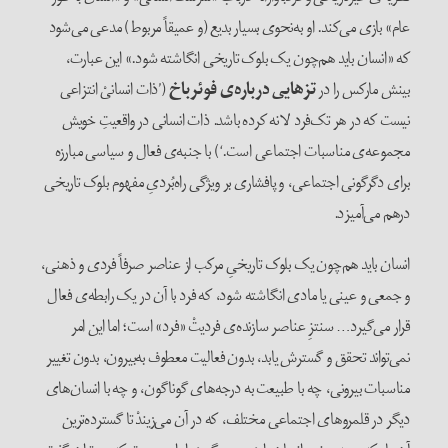
عام» بازی می‌کند. او به‌نحوی بسیار بدیع (و عمیقاً مربوط) مدعی می‌شود
که «انسان باید هم‌چون یک بلوک تاریخی انگاشته شود.» این عبارت،
بینش مارکس را در
تزهایی درباره‌ی فوئرباخ
(’ذات انسانیْ انتزاعی
نیست که در هر تک‌فرد لانه کرده باشد. ذات انسانی در واقعیتِ خویش
مجموعه‌ی مناسبات اجتماعی است.‘) با جنبه‌ی فعال و سیاسی مبارزه‌
برای دگرگونی اجتماعی، و پافشاری بر ویژگی راه‌بُردیِ مفهوم بلوک تاریخی
درهم می‌آمیزد.
انسان‌ باید هم‌چون یک بلوک تاریخیِ مرکب از عناصر صرفاً فردی و ذهنی،
و جمعی و عینی یا مادی انگاشته شود، که فرد با آن در یک رابطه‌ی فعال
قرار می‌گیرد… سنتزِ عناصر سازنده‌ی فردیتْ «فرد» است؛ اما این امر
نمی‌تواند تحقق و گسترش یابد، بدون فعالیت معطوف به‌بیرون، بدون تغییر
مناسبات بیرونی، چه با طبیعت به درجه‌های گوناگون، و چه با انسان‌های
دیگر در قلمروهای اجتماعی مختلف، که در آن می‌زیندْ تا گسترده‌ترین