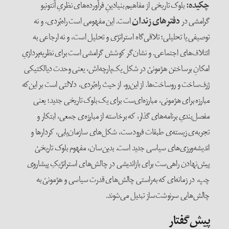
چکیده:
بلوک تاریخی از مفاهیم بنیادینِ فرآورده‌های نظریِ آنتونیو
گرامشی در
دفتر‌های زندان
است. این مفهومی است راه‌بُردی، و نه
توصیفی یا تحلیلی؛ تلاقی‌گاه استراتژی و تحلیل است، و نه ارجاعی به
ائتلاف‌های اجتماعی. و نشان‌گر کوشش گرامشی است برای نظریه‌پردازیِ
امکانِ برساختن هژمونیْ در شکل یک‌پارچه‌اش، یعنی وحدت دیالکتیکی
ژرف‌ساخت و روساخت‌ها. از این‌رو، از حیث راه‌بُردی، دلالتی است بر این‌که
مبارزه برای هژمونی، مبارزه‌ای‌ست برای یک بلوک تاریخی جدید؛ یعنی
مفصل‌بندیِ برنامه‌های گذار، که برخاسته از مبارزه‌ی جمعی، ابتکار و
تجربه‌ی زیسته‌ی طبقات فرودست، شکل‌های سازمان‌یابی، کردار‌ها و
اندیشه‌ورزی‌های سیاسی جدید است. بدین‌سان، مفهوم بلوک تاریخیْ
پیش‌نهادن راهی‌ست برای بازاندیشی در چالش‌های استراتژیکِ پیشاروی
چپ، در زمانه‌ای که به‌راستی چالش‌های قدرت سیاسی و هژمونیْ به
چالش‌هایی سرنوشت‌ساز تبدیل می‌شوند.
پیش‌گفتار