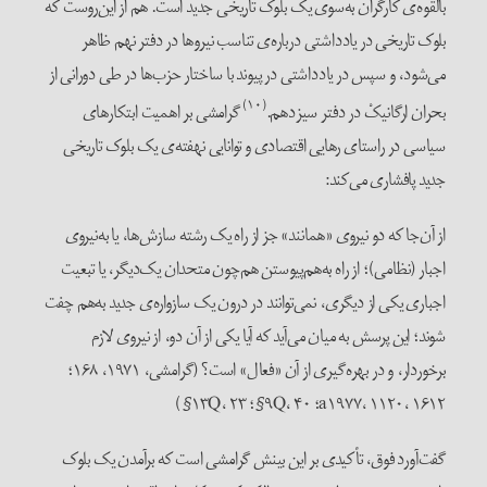
بالقوه‌ی کارگران‌ به‌سوی یک بلوک تاریخی جدید است. هم از این‌روست که
بلوک تاریخی در یادداشتی درباره‌ی تناسب نیروها در دفتر نهم ظاهر
می‌شود، و سپس در یادداشتی در پیوند با ساختار حزب‌ها در طی دورانی از
(۱۰)
بحران ارگانیکْ در دفتر سیزدهم.
گرامشی بر اهمیت ابتکارهای
سیاسی در راستای رهایی اقتصادی و توانایی نهفته‌ی یک بلوک تاریخی
جدید پافشاری می‌کند:
از آن‌جا که دو نیروی «همانند» جز از راه یک رشته سازش‌ها، یا به‌نیروی
اجبار (نظامی)؛ از راه به‌هم‌پیوستن هم‌چون متحدان یک‌دیگر، یا تبعیت
اجباری یکی از دیگری، نمی‌توانند در درون یک سازواره‌ی جدید به‌هم چفت
شوند؛ این پرسش به میان می‌آید که آیا یکی از آن دو، از نیروی لازم
برخوردار، و در بهره‌گیری از آن «فعال» است؟ (گرامشی، ۱۹۷۱، ۱۶۸؛
a۱۹۷۷، ۱۱۲۰، ۱۶۱۲؛ ۹Q، ۴۰§؛ ۱۳Q، ۲۳§)
گفت‌آورد فوق، تأکیدی بر این بینش گرامشی است که برآمدن یک بلوک