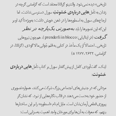
تاریخی» دیده نمی‌شود. والنتینو گِراتانا معتقد است که گرامشی گرچه در
زندان به تأمل
‌هایی درباره‌ی خشونتِ
سورل دسترسی نداشت، اما
ارجاع‌های سورل به اسطوره‌ها را در ذهن خویش داشت؛ به‌ویژه تأکید او بر
این‌که این تصویرها را باید
به‌صورتی یک‌پارچه در نظر
(در ایتالیایی:prenderli in blocco )، هم‌چون نیروهایی
گرفت
تاریخی ـ احتمالاً از یک مأخذ در کتابی به‌ قلم جُوانی مالاگودی. (گراناتا، در
گرامشی، a ۱۹۷۷، ۲۶۳۲)
اینک، گفت‌آوردی کامل از پیش‌گفتار سورل بر کتابِ تأمل
‌هایی درباره‌ی
خشونت
:
مردانی که در جنبش‌های اجتماعی بزرگ شرکت می‌کنند، همواره‌ تصویری
از حضور خود به‌دست می‌دهند در قالب نگاره‌هایی از نبرد، که نشان‌گر
پیروزی قطعی آرمان‌شان است. مایل‌ام نام «اسطوره» را بر این ساختارها
بنهم، که معرفت به آن‌ها برای مورخان واجد اهمیت به‌سزایی است: