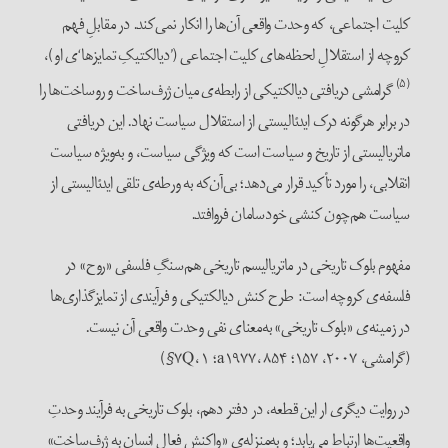
کلیت اجتماعی، که وحدت واقعی آن‌ها را انکار نمی‌کند. در مقابلِ فهم
کروچه از استقلالِ لحظه‌های کلیت اجتماعی (’دیالکتیکِ تمایزها‘ی او)،
(۵)
گرامشی دریافتی دیالکتیکی از رابطه‌ی میان ژرف‌ساخت و روساخت‌ها را
در برابر هرگونه درک ایدئالیستی از استقلال سیاست نهاد. این دریافتی
ماتریالیستی از تاریخ و سیاست است که ویژگی سیاست، و به‌ویژه سیاست
انقلابی، را مورد تأکید قرار می‌دهد؛ بی‌آن‌که به ورطه‌ی تلقی ایدئالیستی از
سیاست هم‌چون کنشی خودسامان فروافتد.
مفهوم بلوک تاریخی در ماتریالیسم تاریخی هم‌سنگِ فلسفی «روح» در
فلسفه‌ی کروچه است: طرح کنش دیالکتیکی و فرآیندی از تمایزگذاری‌ها
در زمینه‌ی «بلوک تاریخی» به‌معنای نفی وحدت واقعی آن نیست.
(گرامشی، ۲۰۰۷، ۱۵۷؛ a۱۹۷۷، ۸۵۴؛ ۷Q، ۱§)
در روایت دیگری ار این قطعه، در دفتر دهم، بلوک تاریخی به فرآیند وحدتِ
واقعیت‌ها ارتباط می‌یابد؛ و به‌منزله‌ی «واکنش فعال انسان به ژرف‌ساخت»