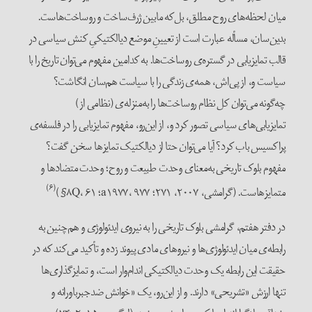
میان لحظه‌های روح مطلق، بل‌که مابین ژرف‌ساخت و روساخت‌هاست.
بدین‌سان، مسأله عبارت است از تعیینِ موضع دیالکتیکیِ کنش سیاسی در
قالب تمایزیابی در گستره‌ی روساخت‌ها. به کدامین مفهوم می‌توان تاریخ را با
سیاست و، از پی‌اش، همه‌ی زندگی را با سیاست هم‌سان انگاشت؟
چه‌گونه می‌توان کل نظام روساخت‌ها را به‌منزله‌ی (نظامی از)
تمایزیابی‌های سیاسی تصور کرد و، از این‌رو، مفهوم تمایزیابی را در فلسفه‌ی
پراکسیس باب کرد؟ آیا می‌توان حتا از دیالکتیک تمایزها سخن گفت؟
مفهوم بلوک تاریخی به‌معنای وحدت طبیعت و روح؛ وحدت متضادها و
(۶)
متمایزهاست. (گرامشی، ۲۰۰۷، ۲۷۱؛ a۱۹۷۷، ۹۷۷؛ ۸Q، ۶۱§)
در دفتر هفتم، گرامشی بلوک تاریخی را به نیروی ایدئولوژی و هم‌چنین به
رابطه‌ی میان ایدئولوژی‌ها و نیروهای مادی پیوند زده و تأکید می‌کند که در
حقیقت این رابطه یک وحدت دیالکتیکی اندام‌وار است، و تمایزگذاری‌ها
تنها ارزش «تشریحی» دارند. و از این‌رو، یک «خوانش ضدجبرباورانه و