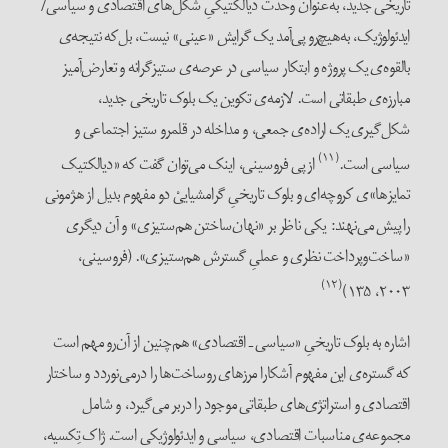
تاریخی جدید، به‌عنوان وحدت دیالکتیکیِ شکل‌های اقتصادی و سیاسی/
ایدئولوژیک، به‌‌هیچ‌رو پی‌آمد یک گرایش «عینی» نیست، بل‌که نتیجه‌ی
بالقوه‌ی یک پروژه و ابتکار سیاسی در عرصه‌ی ستیزگرانه و تعارض‌آمیز
مبارزه‌ی طبقاتی است. لازمه‌ی تکوین یک بلوک تاریخی جدید،
شکل‌گیری یک اراده‌ی جمعی، و مداخله در قلمرو ستیز اجتماعی و
(۱۱)
سیاسی است.
از پی فروسینی، اینک می‌توان گفت که «دیالکتیک
تمایزها»ی کروچه‌ای و بلوک تاریخیِ گرامشیاییْ دو مفهوم بدیل از هژمونی
را پیش می‌نهند: یکی ناظر بر «نهان‌ساختن هم‌ستیزی» و آن دیگری
«ساخت‌وپرداخت نظری و عملیِ گسترش هم‌ستیزی». (فروسینی،
(۱۲)
۲۰۰۳، ۱۳۵)
اشاره به بلوک تاریخیِ «سیاسی ـ اقتصادی» هم‌چنین از آن‌رو مهم است
که گستره‌ی این مفهوم آشکارا مرزهای روساخت‌ها را درمی‌نوردد و ساختار
اقتصادی و استراتژی‌های طبقاتی موجود را دربر می‌گیرد، و شامل
مجموعه‌ی مناسبات اقتصادی، سیاسی و ایدئولوژیکی است. ژاک تِکسیه،