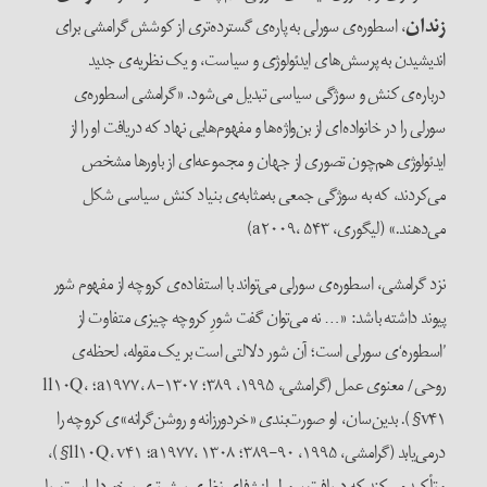
زندان
، اسطوره‌ی سورلی به پاره‌ی گسترده‌تری از کوشش گرامشی برای
اندیشیدن به پرسش‌های ایدئولوژی و سیاست، و یک نظریه‌ی جدید
درباره‌ی کنش و سوژگی سیاسی تبدیل می‌شود. «گرامشی اسطوره‌ی
سورلی را در خانواده‌ای از بن‌واژه‌ها و مفهوم‌‌هایی نهاد که دریافت او را از
ایدئولوژی هم‌چون تصوری از جهان و مجموعه‌ای از باورها مشخص
می‌کردند، که به سوژگی جمعی به‌مثابه‌ی بنیاد کنش سیاسی شکل
می‌دهند.» (لیگوری، a۲۰۰۹، ۵۴۳)
نزد گرامشی، اسطوره‌ی سورلی می‌تواند با استفاده‌ی کروچه از مفهوم شور
پیوند داشته باشد: «… نه می‌توان گفت شورِ کروچه چیزی متفاوت از
’اسطوره‘ی سورلی است؛ آن شور دلالتی است بر یک مقوله، لحظه‌ی
روحی/ معنوی عمل (گرامشی، ۱۹۹۵، ۳۸۹؛ a۱۹۷۷، ۸-۱۳۰۷؛ ll۱۰Q،
v۴۱§). بدین‌سان، او صورت‌بندی «خردورزانه و روشن‌گرانه»‌ی کروچه را
درمی‌یابد (گرامشی، ۱۹۹۵، ۹۰-۳۸۹؛ a۱۹۷۷، ۱۳۰۸؛ ll۱۰Q، v۴۱§)،
و تأکید می‌کند که دریافت سورل از ژرفای نظری بیش‌تری برخوردار است، با