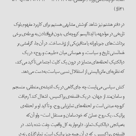
i۴۱§)
در دفتر هشتم نیز شاهد کوشش مشابهی هستیم برای کاربرد مفهوم بلوک
تاریخی در مواجهه با ایدئالیسم کروچه‌‌ای، بدون فروافتادن به ورطه‌ی برخی
برداشت‌های جبرباورانه یا متافیزیکی از ژرف‌ساخت. در آن‌جا، گرامشی بر
هَمانَستی تاریخ و سیاست، و هم‌سانی میان «طبیعت و روح» در یک
دیالکتیکِ لحظه‌های متمایز در درون یک کلیت اجتماعی تأکید می‌کند،
که نظریه‌ای ماتریالیستی از استقلال نسبی سیاست به‌دست می‌دهد.
کنش سیاسی می‌بایست چه جای‌گاهی در یک اندیشه‌‌ی منطقی، منسجم
و سامان‌مند از جهان، در یک فلسفه‌ی پراکسیس، اشغال ‌کند؟ ره‌یافت
کروچه مبتنی است بر لحظه‌های تمایزیابی روح، و تأکید او بر لحظه‌ی
پراتیک – یک روح عملیْ که خودسامان و مستقل است- ولو آن‌که
به‌میانجی دیالکتیک تمایز، دایره‌وار به کل واقعیت چِفت شده باشد. در
فلسفه‌ی پراکسیس، که در آن همه چیز پراتیک است، تمایزگذاری نه در