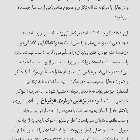
و در تقابل با هرگونه دوگانه‌انگاری و مفهوم متافیزیکی از ساختار فهمیده
می‌شود:
این ادعای کروچه که فلسفه‌ی پراکسیسْ ژرف‌ساخت را از روساخت‌ها
«جدا» می‌کند، و بدین‌سان بازگشتی است به دوگانه‌انگاری الاهیّاتی؛ و
«ژرف‌ساخت چونان خدایی پنهان» را مُسلّم می‌انگارد، درست نیست… این
راست نیست که فلسفه‌ی پراکسیسْ ژرف‌ساخت را از روساخت‌ها «جدا»
می‌کند؛ در حالی‌که، برعکس، توسعه‌ی آن‌ها را عمیقاً در پیوند با یک‌دیگر
و ضرورتا متقابل و درهم‌تنیده می‌نگرد… ژرف‌ساخت حتا به‌گونه‌ای
استعاری نیز نمی‌تواند به «خدایی پنهان» تشبیه شود… آیا عبارتِ «آموزگارْ
خود می‌بایست بیاموزد» در
تزهایی درباره‌ی فوئرباخ
، رابطه‌ی ضروریِ
واکنش فعال انسان به ژرف‌ساخت را مفروض ندارد و، از این‌رو، بر فرآیند
وحدت واقعیت‌ها پای نمی‌فشارد؟ طرح مفهوم «بلوک تاریخی» از جانب
سورل، به‌دقت و به‌طور کاملْ این وحدت را که فلسفه‌ی پراکسیس مدافع آن
است، فراچنگ می‌آورد. (گرامشی، ۱۹۹۵، ۴۱۴؛ a۱۹۷۷، ۱۳۰۰؛ ll۱۰Q،