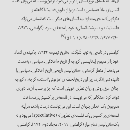
آن‌ها، که همه‌ی نوع انسان را در بر می‌گیرد. از این‌روست که می‌توان گفت،
انسان از بنیادْ «سیاسی» است؛ زیرا از طریق فعالیت آگاهانه و
دگرگون‌کننده‌ی معطوف به انسان‌های دیگر است که انسان می‌تواند
«انسانیت» و «سرشت انسانی» خود را متحقق سازد. (گرامشی، ۱۹۷۱،
(۹)
۳۶۰؛ ۱۹۷۷، ۱۳۳۸؛ II۱۰Q، ۴۸§)
گرامشی در نامه‌یی به تونیا شُوکْت، به‌تاریخ نهم مه ۱۹۳۲، چکیده‌ی انتقاد
خود را از مفهوم ایدئالیستی کروچه از تاریخ «اخلاقی ـ سیاسی» به‌دست
می‌دهد. از منظر گرامشی، «ماتریالیسم تاریخیْ تاریخ اخلاقی ـ سیاسی را
نادیده نمی‌انگارد، زیرا این تاریخِ لحظه‌ی ’هژمونی‘ است.» گرچه، «کروچه
چنان غرِق روش و زبان نظری خویش است که جز برحسب آن‌ها داوری
نتواند کرد؛ هنگامی‌که می‌نویسد، در فلسفه‌ی پراکسیسْ ژرف‌ساخت
هم‌‌چون یک خدای پنهان است. این می‌توانست درست باشد، هرآینه
فلسفه‌ی پراکسیس یک فلسفه‌ی نظرورزانه (speculative) می‌بود و نه
یک ماتریالیسم تمام‌عیار (گرامشی، ۲۰۱۱، مجلد دوم، ۱۷۲). گرامشی،