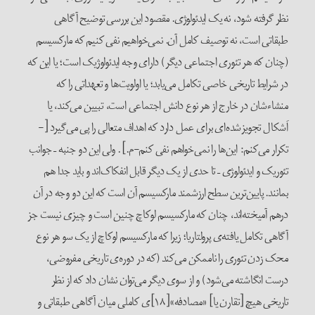
نظر گرفته شود، نه یک ایدئولوژی. مقصود این بررسی توضیح آگاهی
طبقاتی است، نه توصیف کامل آن. نمی‌خواهیم نفی کنیم که مارکسیسم
(چنان که هر تئوری اجتماعی دیگر) دارای وجه ایدئولوژیک است؛ یا این که
در شرایط تاریخی خاصی تکامل می‌یابد؛ یا اولویت‌ها و تعهداتی را که
منشاءشان در خارج از هر نوع دانش اجتماعی است، تبیین می‌کند، یا
اَشکال تجویزشده‌ای برای عمل دارد که اهداف متعالی را پی می‌گیرد [-
تکرار می‌کنم: این‌ها را نمی‌خواهم نفی کنم-م.] . ولی این دو جنبه – جوانب
تئوریک و ایدئولوژی – تا حدی از یک‌ دیگر قابل انفکاک‌اند و باید جدا هم
بمانند. پایین‌ترین سطح ارزشمند مارکسیسم آن است که این دو وجه در آن
درهم آمیخته‌اند، چنان که مارکسیسم لوکاچ چنین است و چیزی نیست جز
آگاهی تکامل یافته‌ی پرولتاریا؛ زیرا که مارکسیسم لوکاچ از یک سو هر نوع
محک زدن تئوری را ناممکن می‌کند (که در دوره‌ی تاریخی مفروضی،
درست انگاشته می‌شود) و از سوی دیگر می‌توان نشان داد که از نظر
تاریخی هیچ [تقارن یا] «مصادفه»[۱۸]‌ی کاملی میان آگاهی طبقاتی و