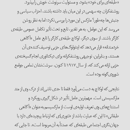
«طبقه‌ای برای خود» بشود، و مسئولیت سرنوشت خویش را بپذیرد.
روشنفکران چه سهمی در این میان باید داشته باشند، احزاب سیاسی و
جنبش‌ها چه‌طور؟ مارکس این مورد را بررسی نکرد؛ اما به نظر روشن
می‌رسد که این عوامل، به هر تقدیر، تابع و تحت تأثیر تکامل عمومی طبقه‌ی
کارگر باشند. از سوی دیگر، لوکاچ طبقه‌ی کارگر را تابع عامل «آگاهی
خردمندانه» قرار می‌دهد که ایدئولوگ‌های حزبی توصیف‌کننده‌ی آن
هستند، و بنابراین، توجیهی روشنفکرانه برای دیکتاتوری لجام‌گسیخته‌ی
حزبی ارائه می‌کند که، از سال ۱۹۱۷ تا کنون، سرشت‌نشان تمامی جوامع
شوروی‌گونه‌ بوده است.
نتایجی که لوکاچ به دست می‌آورد فقط تا حدی ناشی‌اند از درک وی از متد
مارکسیستی است. مهم‌ترین عامل تأثیر در شکل‌گیری رویکرد و
استنتاج‌های وی تعریف اولیه‌ی اوست از مارکسیسم به‌عنوان «آگاهی
طبقاتی» تا این که عبارت باشد از «تئوری‌ا‌ی‌ که ارتباط پیچیده‌ای دارد با
جهان‌نگری اجتماعی طبقه‌ای که عمدتاً به آن مربوط است». تا جایی که