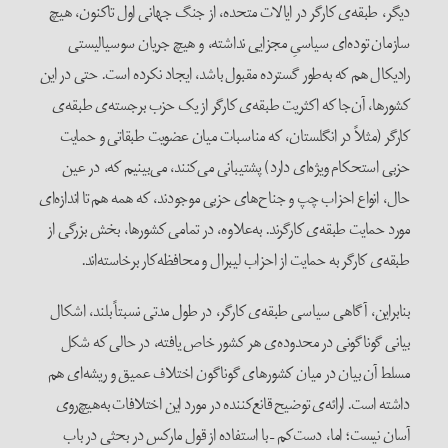
دیگر، طبقه‌ی کارگر در ایالات متحده، از جنگ جهانی اول تاکنون، هیچ
سازمان توده‌ای سیاسیِ مجزایی نداشته، و هیچ جریان سوسیالیستی
رادیکال هم که به‌طور گسترده مقبول باشد، ایجاد نکرده است. حتی در این
کشورها، آن‌جا که اکثریت طبقه‌ی کارگر از یک حزب برجسته‌ی طبقه‌ی
کارگر (مثلاً در انگلستان، که مناسبات میان عضویت طبقاتی و حمایت
حزبی استحکام ویژه‌ای دارد) پشتیبانی می‌کنند، می‌بینیم که، در عین
حال، انواع احزاب چپ و جناح‌های حزبی موجودند، که همه‌ هم تا اندازه‌ای
مورد حمایت طبقه‌ی کارگرند. به‌علاوه، در تمامی کشورها، بخش بزرگی از
طبقه‌ی کارگر به حمایت از احزاب لیبرال و محافظه‌کار برخاسته‌اند.
بنابراین، آگاهی سیاسی طبقه‌ی کارگر، در طول مدتی نسبتاً بلند، اشکال
بیانی گوناگونی در محدوده‌ی هر کشور خاص یافته، در حالی که شکل
مسلط آن بیان در میان کشورهای گوناگون اختلاف عمیق و ریشه‌ای هم
داشته است. ارائه‌ی توضیح قانع‌کننده در مورد این اختلافات به‌هیچ‌روی
آسان نیست؛ اما، دست‌کم – با استفاده از قول مارکس در بحثی در باب