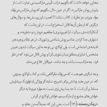
معنایی خواهد داشت که بگوییم «راست‌آیینی مارکسیستی عبارت است از
پذیرش روش مارکس»، اگر در عین حال، بگوییم که روش مارکس می‌تواند
مولد چیزی جز نظریات کاذب نباشد!؟ اهمیت این پرسش‌ها، و سؤال‌های
دیگری که از بطن آن‌ها قابل استخراج است، در این‌جاست که
آشکارکننده‌ی سیالیت (یا تغییرپذیری) مفاهیم «روش» و «نظریه»، و
دشواری جدا کردن عناصر روش‌شناختی و تئوریک در هر نظام پیچیده‌ی
اندیشه‌ی اجتماعی است. ولی لوکاچ، بی توجه به این سیالیّت (بدون تعیین
مشخص) تمایزی مطلق میان تئوری (تز) و روش قائل می‌شود که در نظر
فرد، چه مارکسیست باشد و چه نباشد، غیرقابل دفاع می‌نماید.
وجه‌ دیگری هم هست که می‌تواند نظرگاهی باشد بر کتاب لوکاچ، وجهی
که، در عین مفید بودنش برای تشریح، نمایشگر ویژگی ایدئولوژیک پیشاپیش
مسلط بر آن است. تا حد بسا بیش‌تری نسبت به موارد مربوط به دیگر
خوانش‌های مشروح از مارکسیسم خوانش لوکاچ در اثرش
«
»[۱۴] است، یعنی این که عمیقاً آبستن عقاید و
زما‌ن‌بسته