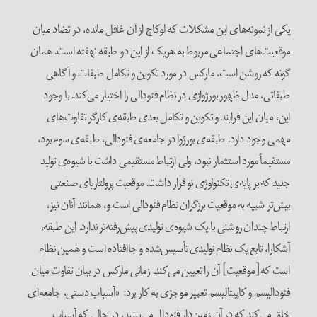
یکی از نمونه‌های این مشکلات که لوکاچ از آن غافل مانده، در تضاد میان
موقعیت‌های اجتماعی مربوط به هریک از این دو طبقه نهفته است. همان
گونه که روشن است، مارکس در مورد تکوین و تکامل طبقات و آگاهی
طبقاتی، مدل ظهور بورژوازی در نظام فئودالی را اختیار می‌کند. با وجود
این، میان این فرایند و تکوین و تکامل بعدی طبقه‌ی کارگر تفاوت‌های
مهمی وجود دارد. طبقه‌ی بورژوا در جامعه‌ی فئودالی، طبقه‌ی سوم بود،
مستقیماً مورد استثمار نبود، ولی ارتباط مستقیمی داشت با شیوه‌ی تولید
جدید که بر پایه‌ی تکنولوژی نو قرار داشت. موقعیت پرولتاریای صنعتی
بیش‌تر شبیه به موقعیت برزگران نظام فئودالی است و، همانند آنان نیز،
ارتباط چندان روشنی با یک شیوه‌ی تولیدی پیش‌رفته‌تر ندارد. این طبقه،
آشکارا، تابع یک نظام تولیدی تأسیس‌شده و جاافتاده است و همین نظام
است که [موقعیت] آن را تعیین می‌کند. زمانی مارکس در بیان تفاوت میان
فئودالیسم و کاپیتالیسم تعبیر موجزی به کار برد: «آسیاب دستی، جامعه‌ای
خلق می‌کند که در آن زمین‌دارِ فئودال می‌بینید، در حالی که آسیاب