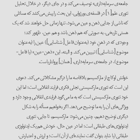
جامعه‌ی سرمایه‌داری» توصیف می‌کند و در جای دیگر، در خلال تحلیل
تئوری علم[۱] در فلسفه‌ی بورژوایی، این بحث را پیش می‌کشد که مسائلی
که ناشی از جدایی ذهن و عین می‌شود، تنها زمانی حل خواهند شد که یک
هستی تاریخی، به صورتی که هم ذهن باشد و هم عین، ظهور کند؛
وجودی که در ذهنِ خود (به‌عنوان فاعل [شناسایی]) عین را (به‌عنوان
موضوع [شناسایی]) تبیین می‌کند. و البته، این «ذهن‌-عین» (یا فاعل‌-
موضوع)، در جامعه‌ی ‌سرمایه‌داری، [همان] پرولتاریاست.
خوانش لوکاچ از مارکسیسم بلافاصه ما را درگیر مشکلاتی می‌کند. دعوی
این است که تئوری مارکسیستی تجلی فکری فرایند انقلابی است؛ اما این
خود تئوری مارکسیستی است که به ما می‌گوید فرایندی انقلابی وجود دارد و
ویژگی‌های آن را به ما توضیح می‌دهد. اگر بخواهیم مسأله را به شکل
دیگری توضیح دهیم، چنین می‌شود: مارکسیسم، تا جایی، تئوری
ایدئولوژی‌های طبقاتی است؛ اما در عین حال، خودش هم یک ایدئولوژی
طبقاتی (یا شاید بتوان گفت نماینده‌ای از آن) است؛ و ارزش و اعتبارش،