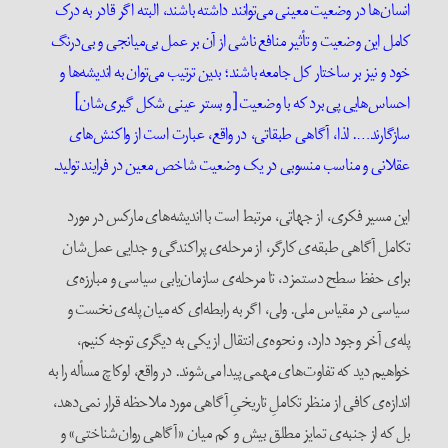
انسان‌ها در وضعیت معینی می‌توانند داشته باشند، البته اگر قادر به درک
کامل این وضعیت و تأثیر منافع ناشی از آن بر عمل بی‌میانجی و بی‌درنگ
خود و نیز بر ساختار کل جامعه باشند؛ بدین ترتیب می‌توان به اندیشه‌ها و
احساس‌هایی پی برد که با وضعیت [و بستر عینی شکل گیری‌شان]
سازگارند…. لذا، آگاهی طبقاتی، در واقع، عبارت است از واکنش‌های
عقلانی و مناسب منسوبی در یک وضعیت شاخص معین در فرایند تولید.
این مسیر فکری، از جهاتی، مرتبط است با اندیشه‌های مارکس در مورد
تکامل آگاهی طبقه‌ی کارگر، از مرحله‌ی پراکندگی و جدایی عمل‌شان
برای حفظ سطح دستمزد، تا مرحله‌ی سازمان‌یابی سیاسی و مبارزه‌ی
سیاسی در مقیاس ملی. ولی، اگر به رابطه‌ای که میان پله‌ی نخست و
پله‌ی آخر وجود دارد، و نحوه‌ی انتقال از یکی به دیگری توجه کنیم،
خواهیم دید که تفاوت‌های مهمی پیدا می‌شوند. در واقع، لوکاچ مسأله را به
اندازه‌ی کافی از منظر تکاملِ تاریخیِ آگاهی مورد ملاحظه قرار نمی‌دهد،
بل که از جنبه‌ی تمایز مطلق بیش و کم میان‌ «آگاهی روان‌شناختی» و