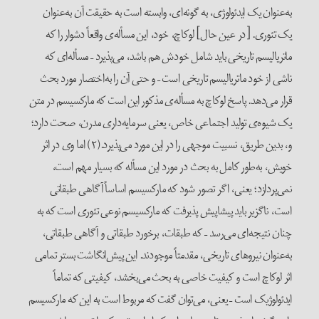
به‌عنوان یک ایدئولوژی، به گونه‌ای، وابسته است به حقیقت آن به‌عنوان
یک تئوری. [در عین حال] لوکاچ، خود، این مسأله‌ی واقعاً دشوار را که
ماتریالیسم تاریخی باید شامل خودش هم باشد، می‌پذیرد – مسأله‌ای که
ناشی از خود ماتریالیسم تاریخی است – و حتی آن را به‌اختصار مورد بحث
قرار می‌دهد. پاسخ لوکاچ به مسأله‌‌ی مذکور این است که مارکسیسم در متن
یک شیوه‌ی تولید اجتماعی خاص، یعنی سرمایه‌داری مدرن، صحت دارد؛
و، بدین طریق، نسبیت موجهی را در این مورد می‌پذیرد.(۲) اما وی در اثر
خویش، به‌طور کامل به بحث در مورد این مسأله که بسیار مهم است،
نمی‌پردازد؛ یعنی، اگر تصور شود که مارکسیسم اساساً آگاهی طبقاتی
است، ناگزیر باید پیشاپیش پذیرفت که مارکسیسم نوعی تئوری است که به
چنان نتیجه‌ای می‌رسد – که طبقات، برخورد طبقاتی و آگاهی طبقاتی،
به‌عنوان نیروهای تاریخی، مقدمتاً موجودند. این پیش‌انگاشت بستر تمامی
اثر لوکاچ است و کیفیت خاصی به بحث می‌بخشد، کیفیتی که تماماً
ایدئولوژیک است – یعنی، می‌توان گفت که مربوط است به این که مارکسیسم