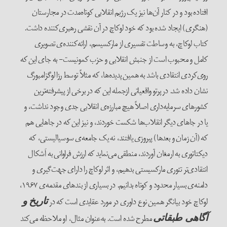
افتاده بود و در کنار آن‌ها نیز یک رژیم انقلابی کوتاه‌مدت در مجارستان
(هنگری) ایجاد شده بود که خود لوکاچ در آن نقشی رهبری‌کننده داشت.
کتاب لوکاچ، به وساطت تفسیری از مارکسیسم، ارائه‌کننده‌‌ی تصویری
کامل و محبوب‌‌ است از جنبش انقلابی و حزب کمونیست- به جای این که
روی‌کردی انتقادی باشد به همین پدیده‌ها، که مثلاً توسط رزا لوگزامبورگ
نشان داده شد. در پرتو واقعیاتی ازجمله این که در برخی از پیشرفته‌ترین
کشورهای سرمایه‌داری اصلاً هیچ مبارزه‌ی انقلابی جدی وجود نداشت، و
یا در جاهای دیگر انقلاب‌ها شکست خوردند، و نیز این که در جاهایی هم
که (آن زمان و بعدها) پیروزی یافتند، نه یک جامعه‌ی سوسیالیستی، که
دیکتاتوری به ارمغان آوردند، منطقی می‌نماید که ارزش فراوانی به اَشکال
انتقادی‌تر تئوری مارکسیستی بدهیم، و اثر لوکاچ را دارای جهت‌گیری و
دامنه‌ی بسیار محدود و کوتاه بدانیم. در بسیاری از بندهای مقدمه‌ی ۱۹۶۷،
لوکاچ خود بیانگر همین نوع داوری در مورد عقایدی است که در
تاریخ و
مطرح شده است. به‌عنوان مثال، او ملاحظه می‌کند
آگاهی طبقاتی