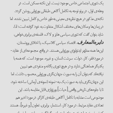
یک تئوری اجتماعی خاص موجود نیست. این نکته ممکن است، در
وهله‌ی اول، در پرتو توجه به تکامل آگاهی طبقاتی بورژوایی روشن گردد.
نکته‌ی مذکور در هیچ نظریه‌ی معینی به‌طور خاص و کامل تبیین نشده، اما
در زمان‌ها و مکان‌های مختلف اَشکال متفاوت به خود گرفته است؛ لذا،
شاید بتوان گفت که تئوری سیاسی هابز و لاک، فلسفه‌ی برابری‌خواهی،
، اقتصاد سیاسی کلاسیک، یا اخلاق پروتستان،
دایره‌المعارف
این‌ها همه مظهر ایدئولوژیِ بورژوایی هستند. در واقع، مجموعه‌ای از عقاید-
در مورد فقر، کار، دولت، سرشت انسان، و غیره – موجود است، که همه با
یکدیگر هماهنگی ندارند و در هیچ تئوری یگانه‌ و منفردی هم تبیین
نیافته‌اند که بتوان آن را به صورت جهان‌نگری بورژوایی محسوب داشت. اما
این جهان‌نگری باید به صورت یک به-نمونه (نمونه‌ی آرمانی) ساخته شود،
تا با جلوه‌های تاریخی واقعی [حیات] بورژوازی قابل مقایسه باشد. این
موضوعی است مشابه با تکامل آگاهی طبقه‌ی کارگر. در مورد اخیر هم
تعدادی عقاید مرتبط، در مورد کار، استثمار، برابری، تعاون [و غیره]، هستند