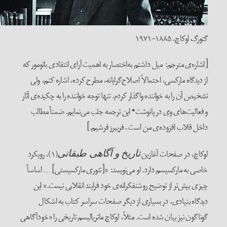
گئورگ لوکاچ، ۱۸۸۵-۱۹۷۱
[اشاره‌ی مترجم: میل داشتم به‌اختصار به اهمیت آرای انتقادی باتومور که
از دیدگاه مارکسی، احتمالاً اصلاح‌گرایانه، مطرح کرده، اشاره کنم، ولی
تشخیص آن را به خواننده واگذار کردم. تنها توجه خواننده را به چکیده‌ی آثار
و فعالیت‌های وی در پانوشت* این ترجمه جلب می‌نمایم. ضمناً مطالب
داخل قلاب افزوده‌ی من است – فریبرز فرشیم.]
لوکاچ، در صفحات آغازین
(۱)، رویکرد
تاریخ و آگاهی طبقاتی
خاصی به مارکسیسم دارد. او می‌نویسد: «[تئوری مارکسیستی] … اساساً
چیزی بیش‌تر از توضیح روشنفکرانه‌ی خود فرایند انقلابی نیست.» این
دیدگاه بنیادی، در بسیاری از دیگر صفحات سراسر کتاب به اشکال
گوناگون نیز بیان شده است. مثلاً، لوکاچ ماتریالیسم تاریخی را «خودآگاهی