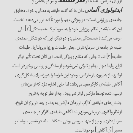
از زبان مارکس، عمدتاً در
، و نیز در بخشی از
فقر فلسفه
– آن‌جا که گفته طبقه، به‌ معنایی، خود، مخلوق
ایدئولوژی آلمانی
جامعه‌ی بورژوایی است- دو ویژگی مهم را مورد تأکید قرار می‌دهد: نخست،
این که طبقه در نظام بورژوایی خود را به صورت یک همبستگی[۲] ملی
عرضه می‌کند تا همبستگی محلی؛ و دو دیگر، این که دو شکل عمده‌ی
طبقه در جامعه‌ی سرمایه‌داری – یعنی طبقات بورژوا و پرولتاریا – طبقات
«ناب»[۳] اند، تا جایی که منافع و ویژگی اقتصادی آنان تحت تأثیر دیگر
انواع روابط دچار ابهام و تیرگی نمی‌شود و از سادگی و روشنی برخوردار است.
لوکاچ، باز به پیروی از مارکس، وجود این شرایط را به‌ویژه برای شکل‌گیری
آگاهی طبقه‌ی کارگر مفید می‌داند؛ اما جایی اشاره دارد که از مرزهای
ترسیم شده توسط مارکس فراتر نمی‌رود – چه از نظر توجه به تاریخ
جنبش‌های طبقه‌ی کارگر، از زمان مارکس به بعد، و چه، در پرتو آن تاریخ،
از نظر واکاوی در برخی موانع رشد آگاهی طبقه‌ی کارگر در جامعه‌ی
سرمایه‌داری، و نیز از جهت بررسی برخی مشکلات که در تفسیر سرشت و
مسیر [آن آگاهی] موجود است.