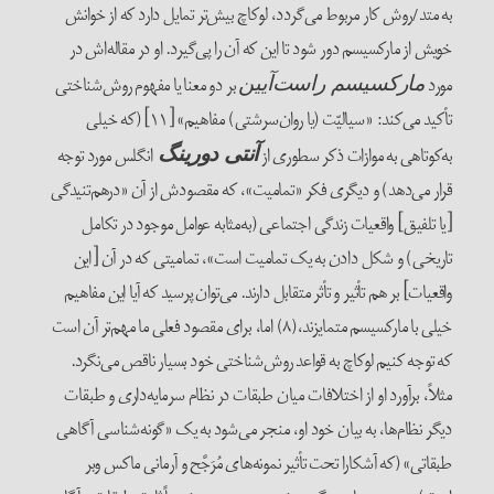
به متد/روش کار مربوط می‌گردد، لوکاچ بیش‌تر تمایل دارد که از خوانش
خویش از مارکسیسم دور شود تا این که آن را پی‌گیرد. او در مقاله‌اش در
مورد
بر دو معنا یا مفهوم روش‌شناختی
مارکسیسم راست‌آیین
تأکید می‌کند: «سیالیّت (یا روان‌سرشتی) مفاهیم» [۱۱] (که خیلی
به‌کوتاهی به موازات ذکر سطوری از
انگلس مورد توجه
آنتی دورینگ
قرار می‌دهد) و دیگری فکر «تمامیت»، که مقصودش از آن «درهم‌تنیدگی
[یا تلفیق] واقعیات زندگی اجتماعی (به‌مثابه عوامل موجود در تکامل
تاریخی) و شکل دادن به یک تمامیت است»، تمامیتی که در آن [این
واقعیات] بر هم تأثیر و تأثر متقابل دارند. می‌توان پرسید که آیا این مفاهیم
خیلی با مارکسیسم متمایزند،‌(۸) اما، برای مقصود فعلی ما مهم‌تر آن است
که توجه کنیم لوکاچ به قواعد روش‌شناختی خود بسیار ناقص می‌نگرد.
مثلاً، برآورد او از اختلافات میان طبقات در نظام سرمایه‌داری و طبقات
دیگر نظام‌ها، به بیان خود او، منجر می‌شود به یک «گونه‌شناسی آگاهی
طبقاتی» (که آشکارا تحت تأثیر نمونه‌های مُرَجَّح و آرمانی ماکس وبر