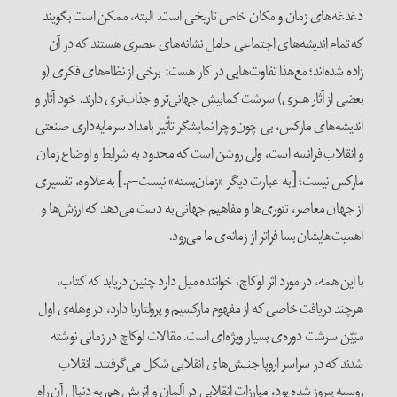
دغدغه‌های زمان و مکان خاص تاریخی است. البته، ممکن است بگویند
که تمام اندیشه‌های اجتماعی حامل نشانه‌های عصری هستند که در آن
زاده شده‌اند؛ مع‌هذا تفاوت‌هایی در کار هست: برخی از نظام‌های فکری (و
بعضی از آثار هنری) سرشت کمابیش جهانی‌تر و جذاب‌تری دارند. خود آثار و
اندیشه‌های مارکس، بی چون‌وچرا نمایشگر تأثیر بامداد سرمایه‌داری صنعتی
و انقلاب فرانسه است، ولی روشن است که محدود به شرایط و اوضاع زمان
مارکس نیست؛ [به عبارت دیگر «زمان‌بسته» نیست-م.] به‌علاوه، تفسیری
از جهان معاصر، تئوری‌ها و مفاهیم جهانی به دست می‌دهد که ‌ارزش‌ها و
اهمیت‌هایشان ‌بسا فراتر از زمانه‌ی ما می‌رود.
با این‌ همه، در مورد اثر لوکاچ، خواننده میل دارد چنین دریابد که کتاب،
هرچند دریافت خاصی که از مفهوم مارکسیم و پرولتاریا دارد، در وهله‌ی اول
مبَیّن سرشت دوره‌ی بسیار ویژه‌ای است. مقالات لوکاچ در زمانی نوشته
شدند که در سراسر اروپا جنبش‌های انقلابی شکل می‌گرفتند. انقلاب
روسیه پیروز شده بود، مبارزات انقلابی در آلمان و اتریش هم به دنبال آن راه