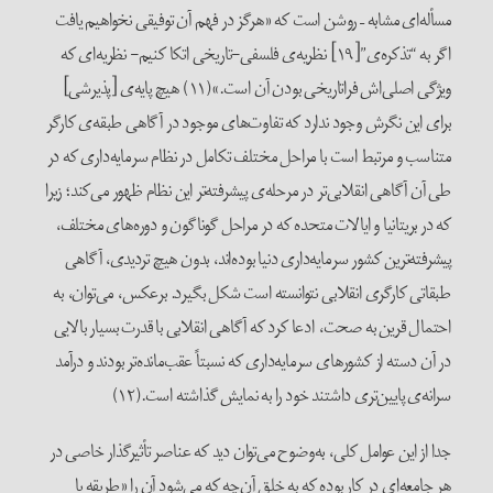
مسأله‌ای مشابه – روشن است که «هرگز در فهم آن توفیقی نخواهیم یافت
اگر به “تذکره‌ی”[۱۹] نظریه‌ی فلسفی-تاریخی اتکا کنیم- نظریه‌ای که
ویژگی اصلی‌اش فراتاریخی بودن آن است.»(۱۱) هیچ پایه‌ی [پذیرشی]
برای این نگرش وجود ندارد که تفاوت‌های موجود در آگاهی طبقه‌ی کارگر
متناسب و مرتبط است با مراحل مختلف تکامل در نظام سرمایه‌داری که در
طی آن آگاهی انقلابی‌تر در مرحله‌ی پیشرفته‌تر این نظام ظهور می‌کند؛ زیرا
که در بریتانیا و ایالات متحده که در مراحل گوناگون و دوره‌های مختلف،
پیشرفته‌ترین کشور سرمایه‌داری دنیا بوده‌اند، بدون هیچ تردیدی، آگاهی
طبقاتی کارگری انقلابی نتوانسته است شکل بگیرد. برعکس، می‌توان، به
احتمال قرین به صحت، ادعا کرد که آگاهی انقلابی با قدرت بسیار بالایی
در آن دسته از کشورهای سرمایه‌داری که نسبتاً عقب‌مانده‌تر بودند و درآمد
سرانه‌ی پایین‌تری داشتند خود را به نمایش گذاشته است.(۱۲)
جدا از این عوامل کلی، به‌وضوح می‌توان دید که عناصر تأثیرگذار خاصی در
هر جامعه‌ای در کار بوده که به خلق آن‌چه که می‌شود آن را «طریقه یا