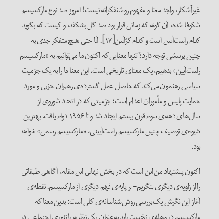
غیرآشکار، واجد معنا و مفهوم روشنفکرانه نیست! امروز صد نوع مارکسیسم
شکوفا شده، آن گونه که زمانی قرار بود صد گل بشکفد، و کیست که بگوید
کدام راست‌آیین است و کدام کژآیین[۱۷]. آیا حتی هیچ متفکر جدی به
چنین پرسشی توجه دارد؟ تنها معنایی که اکنون ما می‌توانیم به «مارکسیسم
راست‌آیین» بدهیم، یک معنای تاریخی است، این معنا ما را به یک جزمیت
سیاسی رهنمون می‌کند که حاصل عمل گسترده‌ی رهبران حزبی و مورد
حمایت پلیس و مأموران اعدام است؛ جزمیتی که در اتحاد شوروی از
سال‌های دهه‌ی سوم قرن بیستم ایجاد شد و تا ۱۹۵۶ دوام یافت. بهترین
شیوه‌ی توصیف چنین مارکسیسم راست‌آیینی، «مارکسیسم رسمی» خواهد
بود.
اکنون پیشنهاد من این است که در بخش نهایی این مقاله، آگاهی طبقاتی
را از زاویه‌ی دیگری بنگریم- بر پایه‌ی فهم دیگری از مارکسیسم. نقطه‌ی
آغاز این نگرش یک بررسی روش‌شناسانه‌ی کلی است: بدین معنا که
مارکسیسم در وهله‌ی نخست باید به‌عنوان یک نظریه یا تئوری اجتماعی در