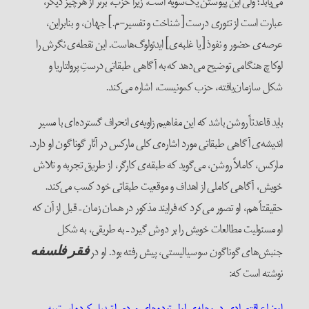
می‌یابد؛ ولی این پیوستن یک‌سویه است، زیرا حزب، برتر از هرچیز دیگر،
عبارت است از تئوری درست [شناخت و تفسیر-م.] جهان، و بنابراین،
عرصه‌ی حضور و نفوذ [یا غلبه‌ی] ایدئولوگ‌هاست. این نقطه‌ی نگرش را
لوکاچ هنگامی توضیح می‌دهد که به آگاهی طبقاتی درستِ پرولتاریا و
شکل سازمان‌یافته، حزب کمونیست، اشاره می‌کند.
باید قاعدتاً روشن باشد که این مفاهیم زاویه‌ی انحراف گسترده‌ای با مسیر
اندیشه‌ی آگاهی طبقاتی مورد اشاره‌ی کلی مارکس در آثار گوناگون او دارد.
مارکس، کاملاً روشن، می‌گوید که طبقه‌ی کارگر، از طریق تجربه و تلاش
خویش، آگاهی کاملی از اهداف و موقعیت طبقاتی خود کسب می‌کند.
حقیقتاً هم، او تصور می‌کرد که فرایند مذکور در همان زمان – قبل از آن که
او مسئولیت مطالعات خویش را بر دوش گیرد – به طریقی، به شکل
جنبش‌های گوناگون سوسیالیستی، پیش رفته بود. او در
فقر
فلسفه‌
نوشته است که:
اوضاع اقتصادی در وهله‌ی اول توده‌های مردم را تبدیل کرده است به