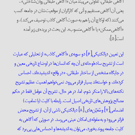
آگاهی طبقاتی، تفاوتی می‌بیند میان «آگاهی طبقاتی روان‌شناختی» –
یعنی آن آگاهی مستقیم و آنی که کارگران از موقعیت‌شان در جامعه کسب
می‌کنند (که لوکاچ آن را هم به صورت آگاهی کاذب توصیف می‌کند)، و
«آگاهی ممکن» یا «آگاهی منسوب». این بحث در بریده‌‌ی زیر آمده
است[۵]:
این تعیین دیالکتیکی[۶] دو سویه‌ی «آگاهی کاذب» از تحلیلی که عبارت
است از تشریح ساده‌لوحانه‌ی آن‌چه که انسان‌ها در اوضاع تاریخی معین و
در جایگاه مشخص از ساختار طبقاتی، «در واقع» ‌اندیشیده‌اند، احساس‌
کرده‌اند، و خواسته‌اند‌ بسیار فراتر می‌رود. نمی‌خواهم اهمیت عظیم تشریح
نکته‌های بالا را منکر شوم، اما، در هر حال، تشریح آن عوامل فقط در حکم
مصالح پژوهش‌های تاریخی اصیل است. رابطه با کلیت (یا تمامیت)
انضمامی[۷] و مُعَیِّن‌های [۸] دیالکتیکی ناشی از آن، از تشریح محض
فراتر می‌رود و به مقوله‌ی امکان عینی می‌رسد. در صورتی که آگاهی به
کلیت جامعه پیوند بخورد، می‌توان به اندیشه‌ها و احساس‌هایی پی برد که