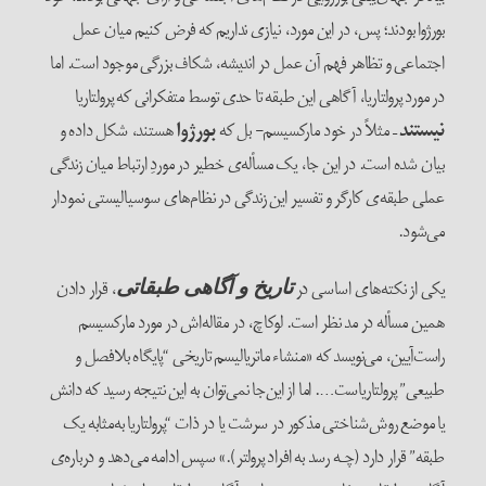
بورژوا بودند؛ پس، در این مورد، نیازی نداریم که فرض کنیم میان عمل
اجتماعی و تظاهر فهم آن عمل در اندیشه، شکاف بزرگی موجود است. اما
در مورد پرولتاریا، آگاهی این طبقه تا حدی توسط متفکرانی که پرولتاریا
نیستند
– مثلاً در خود مارکسیسم- بل که
بورژوا
هستند، شکل داده و
بیان شده است. در این جا، یک مسأله‌ی خطیر در موردِ ارتباط میان زندگی
عملی طبقه‌ی کارگر و تفسیر این زندگی در نظام‌های سوسیالیستی نمودار
می‌شود.
یکی از نکته‌های اساسی در
، قرار دادن
تاریخ و آگاهی طبقاتی
همین مسأله در مد نظر است. لوکاچ، در مقاله‌اش در مورد مارکسیسم
راست‌آیین، می‌نویسد که «منشاء ماتریالیسم تاریخی “پایگاه بلافصل و
طبیعی” پرولتاریاست…. اما از این‌جا نمی‌توان به این نتیجه رسید که دانش
یا موضع روش‌شناختی مذکور در سرشت یا در ذات “پرولتاریا به‌مثابه یک
طبقه” قرار دارد (چـه رسد به افراد پرولتر).» سپس ادامه می‌دهد و درباره‌ی