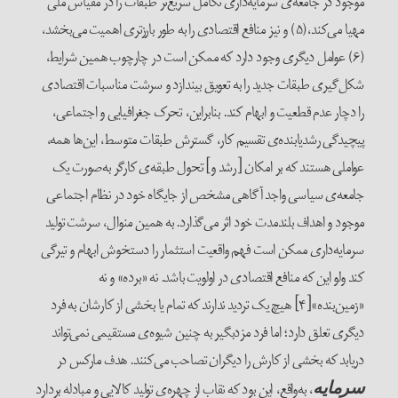
موجود در جامعه‌ی سرمایه‌داری تکامل سریع‌تر طبقات را در مقیاس ملی
مهیا می‌کند،(۵) و نیز منافع اقتصادی را به طور بارزتری اهمیت می‌بخشد،
(۶) عوامل دیگری وجود دارد که ممکن است در چارچوب همین شرایط،
شکل‌گیری طبقات جدید را به تعویق بیندازد و سرشت مناسبات اقتصادی
را دچار عدم قطعیت و ابهام کند. بنابراین، تحرک جغرافیایی و اجتماعی،
پیچیدگی رشدیابنده‌ی تقسیم کار، گسترش طبقات متوسط، این‌ها همه،
عواملی هستند که بر امکان [رشد و] تحول طبقه‌ی کارگر به‌صورت یک
جامعه‌ی سیاسی واجد آگاهی مشخص از جایگاه خود در نظام اجتماعی
موجود و اهداف بلندمدت خود اثر می‌گذارد. به همین منوال، سرشت تولید
سرمایه‌داری ممکن است فهم واقعیت استثمار را دستخوش ابهام و تیرگی
کند ولو این که منافع اقتصادی در اولویت باشد. نه «برده» و نه
«زمین‌بنده»[۴] هیچ یک تردید ندارند که تمام یا بخشی از کارشان به فرد
دیگری تعلق دارد؛ اما فرد مزدبگیر به چنین شیوه‌ی مستقیمی نمی‌تواند
دریابد که بخشی از کارش را دیگران تصاحب می‌کنند. هدف مارکس در
، به‌واقع، این بود که نقاب از چهره‌ی تولید کالایی و مبادله بردارد
سرمایه