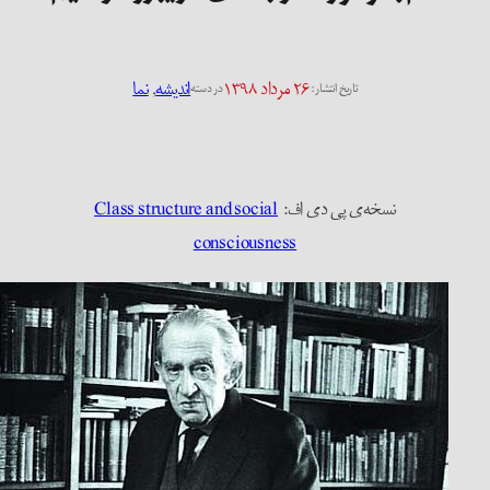
۲۶ مرداد ۱۳۹۸
اندیشه
, 
نما
تاریخ انتشار:
در دسته
نسخه‌ی پی دی اف:
Class structure and social
consciousness