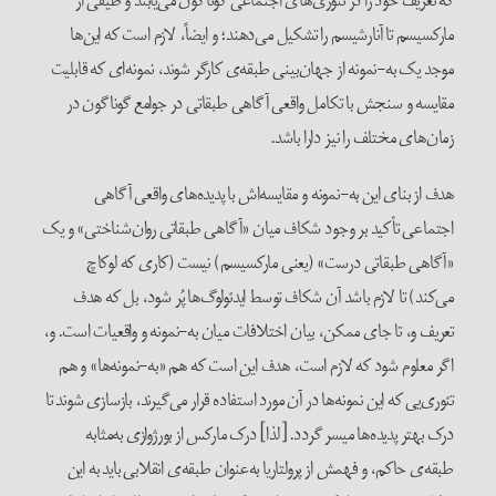
که تعریف خود را در تئوری‌های اجتماعی گوناگون می‌یابند و طیفی از
مارکسیسم تا آنارشیسم را تشکیل می‌دهند؛ و ایضاً، لازم است که این‌ها
موجد یک به-نمونه‌‌ از جهان‌بینی طبقه‌ی کارگر شوند، نمونه‌ای که قابلیت
مقایسه و سنجش با تکامل واقعی آگاهی طبقاتی در جوامع گوناگون در
زمان‌های مختلف را نیز دارا باشد.
هدف از بنای این به-نمونه‌ و مقایسه‌اش با پدیده‌های واقعی آگاهی
اجتماعی تأکید بر وجود شکاف میان «آگاهی طبقاتی روان‌شناختی» و یک
«آگاهی طبقاتی درست» (یعنی مارکسیسم) نیست (کاری که لوکاچ
می‌کند) تا لازم باشد آن شکاف توسط ایدئو‌لوگ‌ها پُر شود، بل که هدف
تعریف و، تا جای ممکن، بیان اختلافات میان به-نمونه‌ و واقعیات است. و،
اگر معلوم شود که لازم است، هدف این است که هم «به-نمونه‌ها» و هم
تئوری‌یی که این نمونه‌ها در آن مورد استفاده قرار می‌گیرند، بازسازی شوند تا
درک بهتر پدیده‌ها میسر گردد. [لذا] درک مارکس از بورژوازی به‌مثابه
طبقه‌ی حاکم، و فهمش از پرولتاریا به‌عنوان طبقه‌ی انقلابی باید به این