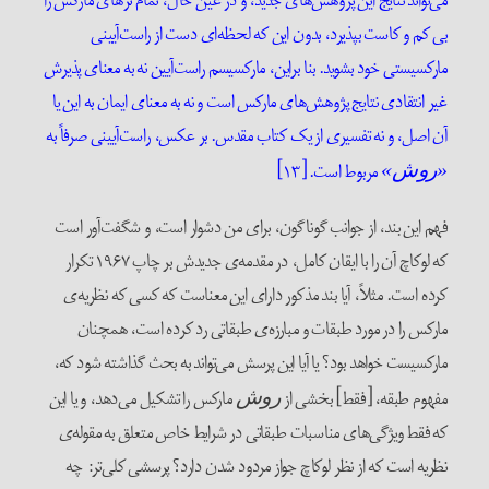
می‌تواند نتایج این پژوهش‌های جدید، و در عین حال، تمام تزهای مارکس را
بی کم و کاست بپذیرد، بدون این که لحظه‌ای دست از راست‌آیینی
مارکسیستی خود بشوید. بنا براین، مارکسیسم راست‌آیین نه به معنای پذیرش
غیر انتقادی نتایج پژوهش‌های مارکس است و نه به معنای ایمان به این یا
آن اصل، و نه تفسیری از یک کتاب مقدس. بر عکس، راست‌آیینی صرفاً به
مربوط است. [۱۳]
«روش»
فهم این بند، از جوانب گوناگون، برای من دشوار است، و شگفت‌آور است
که لوکاچ آن را با ایقان کامل، در مقدمه‌ی جدیدش بر چاپ ۱۹۶۷ تکرار
کرده است. مثلاً، آیا بند مذکور دارای این معناست که کسی که نظریه‌ی
مارکس را در مورد طبقات و مبارزه‌ی طبقاتی رد کرده است، همچنان
مارکسیست خواهد بود؟ یا آیا این پرسش می‌تواند به بحث گذاشته شود که،
مفهوم طبقه، [فقط] بخشی از
مارکس را تشکیل می‌دهد، و یا این
روش
که فقط ویژگی‌های مناسبات طبقاتی در شرایط خاص متعلق به مقوله‌ی
نظریه است که از نظر لوکاچ جواز مردود شدن‌ دارد؟ پرسشی کلی‌تر: چه