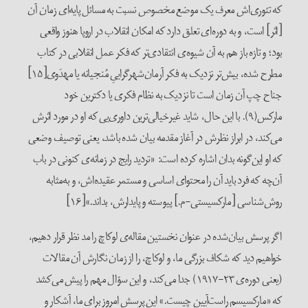
که تئوری‌اش معرف یک موضع مخصوص نسبت به مسائل پایه‌ای زمان آن
[اثر] است، و به دوره‌ای تعلق دارد که امکان انقلاب در اروپا هنوز واقعی
بود؛ و تازه باز هم به آن شیوه‌ی انتقادی‌تر که فکر عمل انقلابی در کتاب
مطرح شده، بیش‌تر نزدیک به فکر آرمان‌شهرگراییِ مُنجیانه یا مهدَوی[۱۵]
جناح چپ آن زمان است تا نزدیک به نظام فکری یا دکترین خود
مارکس‌(۹). با این‌ حال، شاید غیرخیالی‌‌ترین داوری‌یی که او در مورد اثرش
می‌کند، در ابراز نظرش در آغاز مقدمه بیان شده باشد، یعنی توصیف وضعی
که او این‌گونه بدان اشاره کرده است: «تردید رایج در زمانه‌ی کنونی در باب
آن‌چه که فرد باید آن را محتوای اساسی و مستمر عقیده‌‌اش، و به‌مثابه
روش‌شناسی [مارکسیستی-م.] پیوسته و پایدارش، بداند.»[۱۶]
اگر پرسش بیان‌شده در عنوان نخستین مقاله‌ی لوکاچ را مد نظر قرار دهیم،
خواهیم دید که شکاف بزرگی ما، و لوکاچ، را از زمان نگارش آن مقالات
(یعنی دوره‌ی ۲۳-۱۹۱۷) جدا می‌کند، و این سؤال مهم را پیش می‌کشد
که «مارکسیسم راست‌آیین چیست.» این پرسش امروز برای ما، آشکار و