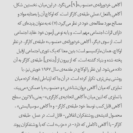
آگاهی خردورزانه‌ی «منسوب»[۹] می‌نگرد. در این میان، نخستین شکل،
آگاهیِ بالفعل/عملیِ طبقه‌ی کارگر است، که لوکاچ آن را به‌مثابه مواد و
مصالح مورد مطالعه‌ی خود در نظر می‌گیرد،(۷) نه به‌عنوان پدیده‌ای که
دارای اثرات اجتماعی مهم است، و یا به نوعی آزمون خود عقاید اجتماعی
است. از سوی دیگر، آگاهی خردورزانه‌ی «منسوب» طبقه‌ی کارگر، در نظر
لوکاچ، همان مارکسیسم است؛ بدین معنا که یک تئوری اجتماعی ازقبل
پخته شده و بنیاد گشته است، که از بیرون از [بدنه‌ی] طبقه‌ی کارگر به آن
داده می‌شود. این نظر را لوکاچ در مقدمه‌ی سال ۱۹۶۷ خویش نیز، با
روشنی ‌بیش‌تری، تکرار کرده است، در آن‌جا که ارتباطی ایجاد کرده میان
تمایزی که میان آگاهی «روان‌شناختی» و «منسوب» یا «ممکن» می‌بیند،
با تمایزی که لنین میان «آگاهی اتحادیه‌ی کارگری»- یعنی بالاترین سطح
آگاهی قابل‌کسب توسط خود طبقه‌ی‌ کارگر- و «آگاهی سوسیالیستی» –
محصول اندیشه‌ی روشنفکران انقلابی- قائل است. در عمل، طبقه‌ی
کارگر- با آگاهی ناکاملی که دارد- در «حزب» است که با روشنفکران پیوند