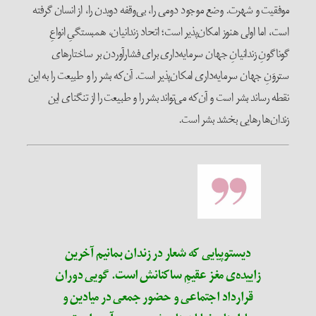
موفقیت و شهرت. وضع موجود دومی را، بی‌وقفه دویدن را، از انسان گرفته
است، اما اولی هنوز امکان‌پذیر است؛ اتحاد زندانیان، همبستگیِ انواعِ
گوناگونِ زندانیانِ جهان سرمایه‌داری برای فشارآوردن بر ساختارهای
ستروَنِ جهان سرمایه‌داری امکان‌پذیر است. آن‌که بشر را و طبیعت را به این
نقطه رساند بشر است و آن‌که می‌تواند بشر را و طبیعت را از تنگنای این
زندان‌ها رهایی بخشد بشر است.
دیستوپیایی که شعار در زندان بمانیم آخرین
زاییده‌ی مغز عقیمِ ساکنانش است. گویی دوران
قرارداد اجتماعی و حضور جمعی در میادین و