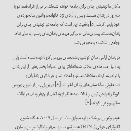
مکان‌ها تهدیدی جدی برای جامعه خوانده شده‌اند. برخی از افراد فقط دو یا
سه روز در زندان هستند و پس از آزادی نزد خانواده و والدین سالخورده‌ی
خود بازمی‌گردند.[۵] واقعیت این است که جامعه نیز تهدیدی جدی برای
زندان‌هاست. بیماری‌های عالم‌گیر مرزهای زندان‌های رسمی و سایر نقاط
جوامع را شکننده و محو می‌کند.
در زندان ایالتیِ سان کوئنتین نشانه‌های ویروس کرونا دیده نشده است ولی
به دلیل مشاهده‌ی علائم شبه‌آنفلوآنزا برای احتیاط بخش‌هایی از این زندان
را قرنطینه کردند، ملاقات ممنوع اعلام شد و غربالگری زندانیان و
ضدعفونی ساختمان‌های زندان آغاز شد.[۶] در برزیل پس از شیوع ویروس
کرونا و افزایش ترس از ابتلا، صدها نفر از زندانیان از چهار زندان در ایالت
سائوپائولو فرار کردند.[۷]
هومر ونترس، پزشک و اپیدمیولوژیست، در سال ۲۰۰۹، هنگام شیوع
آنفلوآنزای خوکی (H1N1) عضو تیم مسئول مهار و نظارت بر این بیماری