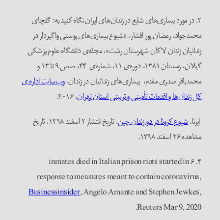
۲. در مورد بیماری‌های شایع در زندان‌های ایران نگاه کنید به: گلچای
محمدجواد، رمضان پور افشار، «شیوع‌ بیماری‌های‌ پوستی‌ واگیردار در
زندانیان‌ زندان‌ لاکان‌ شهرستان ‌رشت»، مجله‌ی دانشگاه علوم پزشکی
گیلان، زمستان ۱۳۸۱، دوره‌ی ۱۱، شماره‌ی ۴۴، صص ۹ تا ۱۳ و
محمدباقر صدری مقدم، بیماری‌های زندانیان در زندان،
وب‌سایت اداره ی
کل زندان‌ها و اقدمات تأمینی و تربیتی استان تهران
، ۲۰۱۶.
ایرنا،
شیوع کرونا در دو زندان چین
، تاریخ انتشار ۲ اسفند ۱۳۹۸، تاریخ
مشاهده ۲۶ اسفند ۱۳۹۸.
۴. ۶ inmates died in Italian prison riots started in
response to measures meant to contain coronavirus,
Businessinsider
, Angelo Amante and Stephen Jewkes,
Reuters Mar 9, 2020.