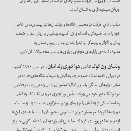
است.»[۹] ویروس کرونا و سلبِ آزادی حرکت در شمار آخرین هدایای
جهان سرمایه‌داری به انسان است.
سلبِ آزادیِ حرکت در محبسِ خانه‌ها و آپارتمان‌ها نیز بیماری‌های خاص
خود را دارد. افسردگی، اضافه وزن، کمبود ویتامین دِ، زوال عقل، ضعف
بینایی، ناتوانی، روزمرگی و تبدیل‌شدنِ بیش از پیشِ انسان به
مصرف‌کننده‌ی بازارهای مجازی و بازی‌ها و سایر محصولات آن‌لاین.
ونسان ون‌گوگ
نقاشی
هواخوری زندانیان
را در سال ۱۸۹۰ کشید،
در دورانی که به‌شدت افسرده بود. زندانیان با سرها و شانه‌های افتاده در
میان دیوارهای سنگی بلند زیر نظارت مأموران زندان راه می‌روند. در فضایی
تیره و تنگ دور خود می‌چرخند. یأس و رنجوری در بدن تک تک زندانیان
پیداست. یکی از زندانیان با چهره‌ای زرد و بیمارگون به بیننده زل زده است.
دریچه‌ها کوچک و بسیار دور از دست‌رسِ محبوسان است. با همه‌ی این‌ها
از دریچه‌ها دو پروانه‌ی کوچکِ سفید پرزنان وارد زندان شده‌اند، گویی خبر از
ادامه‌ی زندگی و آمدن بهار می‌دهند. ون‌گوگ زمانی که در آسایشگاه روانی