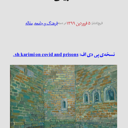
۵ فروردین ۱۳۹۹
فرهنگ و جامعه
, 
مقاله
تاریخ انتشار:
در دسته
نسخه‌ی پی دی اف:
sh karimi on covid and prisons –