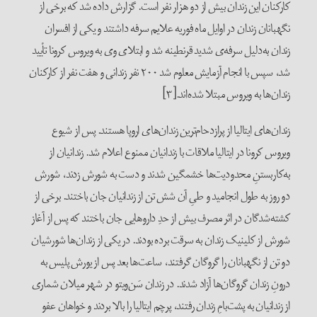
کارکنان این زندان بیش از دو هزار نفر است. گزارش داده شد که برخی از
نگهبانان زندان در اوایل ماه فوریه علایم سرفه داشتند و یکی از افسران
زندان به‌دلیل سرفه‌ی شدید قرنطینه شد و ابتلای وی به ویروس کرونا تأیید
شد، سپس با انجام آزمایش معلوم شد ۲۰۰ نفر زندانی و هفت نفر از کارکنان
زندان‌ها به ویروس مبتلا شده‌اند.[۳]
زندان‌های ایتالیا از پرازدحام‌ترین زندان‌های اروپا هستند. پس از شیوع
ویروس کرونا در ایتالیا ملاقات با زندانیان ممنوع اعلام شد. زندانیان از
به‌کاربستنِ محدودیت‌ها خشمگین شدند و دست به شورش زدند، شورش‌
دو روز به طول انجامید و طیِ آن شش تن از زندانیان جان باختند. برخی از
کشته‌شدگان در اثر مصرف بیش از حدِ داروهایی جان باختند که پس از آغاز
شورش از کلینیک زندان به سرقت برده بودند. در یکی از زندان‌ها شورشیان
دو تن از نگهبانان را گروگان گرفتند، ساعت‌ها بعد پس از یورش پلیس به
درونِ زندان گروگان‌ها آزاد شدند. در زندان سَن‌ویتو در شهر میلان شماری
از زندانیان به پشت‌بامِ زندان رفتند، پرچم ایتالیا را بالا بردند و خواهان عفو