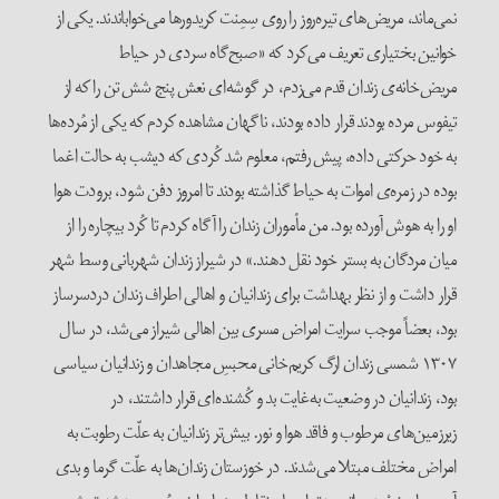
نمی‌ماند، مریض‌های تیره‌روز را روی سِمِنت کریدورها می‌خواباندند. یکی از
خوانین بختیاری تعریف می‌کرد که «صبح‌گاه سردی در حیاط
مریض‌خانه‌ی زندان قدم می‌زدم، در گوشه‌ای نعش پنج شش تن را که از
تیفوس مرده بودند قرار داده بودند، ناگهان مشاهده کردم که یکی از مُرده‌ها
به خود حرکتی داده، پیش رفتم، معلوم شد کُردی که دیشب به حالت اغما
بوده در زمره‌ی اموات به حیاط گذاشته بودند تا امروز دفن شود، برودت هوا
او را به هوش آورده بود. من مأموران زندان را آگاه کردم تا کُرد بیچاره را از
میان مردگان به بستر خود نقل دهند.» در شیراز زندان شهربانی وسط شهر
قرار داشت و از نظر بهداشت برای زندانیان و اهالی اطراف زندان دردسرساز
بود، بعضاً موجب سرایت امراض مسری بین اهالی شیراز می‌‌شد، در سال
۱۳۰۷ شمسی زندان ارگ کریم‌خانی محبسِ مجاهدان و زندانیان سیاسی
بود، زندانیان در وضعیت به‌غایت بد و کُشنده‌ای قرار داشتند، در
زیرزمین‌های مرطوب و فاقد هوا و نور. بیش‌تر زندانیان به علّت رطوبت به
امراض مختلف مبتلا می‌شدند. در خوزستان زندان‌ها به علّت گرما و بدی