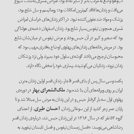
آب‌وهوا وضعْ‌ به مراتب بدتر از سایر نقاط بود، امراض مُسری به‌شدت شیوع
می‌یافت و زندان‌ها فاقد کم‌ترین امکانات بود؛ روماتیسم و سل شایع بود،
پزشک و مواد ضدعفونی‌کننده نبود. در اکثر زندان‌های خراسان امراض
مُسری همچون تیفوس بسیار شایع بود. زندان اصفهان دخمه‌ی هولناکی
بود که صغیر و کبیر در آن حبس‌ بودند و مرض تیفوس در میان‌شان شایع
بود. در مریض‌خانه‌های زندان‌های پهلوی اوضاع به‌قدری مهیب بود که
محبوسان ترجیح می‌دادند گوشه‌ی سلول خود بمیرند ولی نزد پزشکان
زندان نروند، زندانیان می‌کوشیدند بیماری خود را مخفی نگاه دارند.
یکصدوسی سال پس از بنای قصر قاجار، زندانِ قصر اولین زندان مدرن
ایران بر روی ویرانه‌های آن بنا شده بود.
ملک‌الشعرای بهار
در دوره‌ی
پهلویِ اول سه بار گرفتار حبس و در این زندان به مرض سل مبتلا شد و تا
پایان عمر زجر کشید از این سوغاتی زندان.
احسان طبری
، از اعضای
گروه ۵۳ نفر که در سال ۱۳۱۶ در این زندان حبس شد، درباره‌ی زندان قصر
رضاشاهی می‌نویسد: «فصل زمستان تیفوس و فصل تابستان تیفویید به