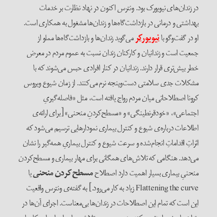
در زندان‌های نیویورک بود. ونترس اکنون در نهاد نظارت بر خدمات
بهداشتی و درمانی در بازداشت‌گاه‌ها و زندان‌ها مشغول به همکاری است.
او در گفت‌وگو با
نیویورکر
می‌گوید زندان‌ها و بازداشت‌گاه‌ها مملو از
جمعیت است و زندانیان و کارکنان زندان نسبت به عموم مردم در معرض
خطر بیش‌تری قرار دارند. زندانیان در کنار افرادی حبس می‌شوند که با
مشکلات جدی سلامتی دست‌وپنجه نرم می‌کنند. از زمان شیوع ویروس
کرونا اصطلاحاتی میان مردم رواج یافته است، مثل «فاصله‌گیریِ
اجتماعی»، «خودقرنطینگی» و «مسطح‌کردنِ منحنی» [برای ارائه‌ی
اطلاعات درباره‌ی شیوع و کنترل بیماری نمودارهایی ترسیم می‌شود که
اثراتِ اقداماتِ انجام‌شده و سرعت شیوع و کنترل بیماریِ همه‌گیر را نشان
می‌دهد. هنگامی که تلاش‌های همگانی برای مهار بیماری و مسطح‌کردن
منحنیِ بیماری بسیار اهمیت دارد اصطلاح
مسطح‌کردن
منحنی
یا
Flattening the curve زیاد به کار می‌رود.] به گفته‌ی ونترس واقعیت
این است که تمام این اصطلاحات در زندان‌ها بی‌معناست. اجرای آن‌ها در