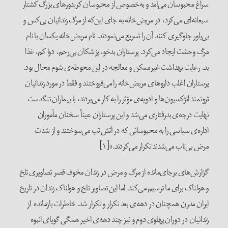
سراغ محبوسان می‌آمد و به‌خصوص از محبوسان کریدورهای بزرگ کشتار
سبعانه‌ای می‌کرد، در مریض‌خانه به جای این‌که از مرگ زندانیان بی‌کس و
بی‌یاور جلوگیری کنند آن را تسریع می‌نمودند. نام مریض‌خانه یکسان با نام
مرگ وحشت ایجاد می‌کرد. پرستاران بدخو، پزشکان بی‌رحم، دوا کم، غذا
بد، رعایت بهداشت غیرممکن و معالجه در این محوطه‌ی شوم محال بود.
پرستاران اغلب داروهای مریض‌خانه را می‌فروختند و فقط در مورد زندانیان
ثروتمند انژکسیون‌ها و ادویه‌ی مؤثر را به کار می‌بردند، با بیماران تنگدست
نهایت درجه‌ی بدرفتاری می‌شد و این پرستاران عیناً سخنان مأموران
اداره‌ی سیاسی را به محبوسانی که در آتش تب می‌سوختند و از شدت
مرض بی‌تاب می‌شدند تکرار می‌کردند.»[۱]
گزارش‌های برجای‌مانده از مرگ و مرض در زندان مخوف قصر تصاویری تلخ
و هولناک برای ما ترسیم می‌کند. اما این تصاویر تلخ و هولناک زندان در تاریخ
ایران مدرن همچنان در دهه‌ی بعد تکرار و تکرار شد. خاطرات بازمانده از
زندانیان در دوران پهلوی دوم و نیز چند دهه‌ی اخیر همگی گویای انبوه