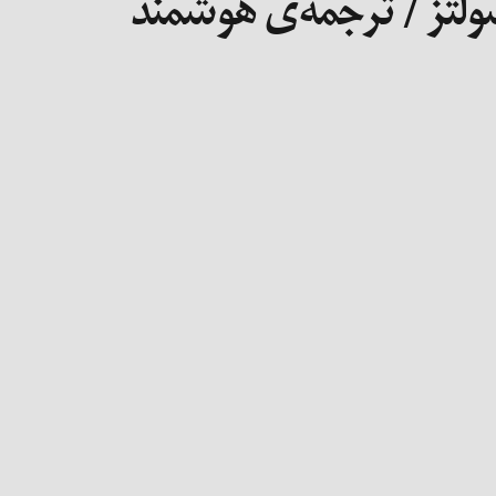
شولتز / ترجمه‌ی هوشمند