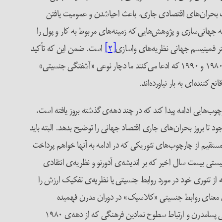
ی از نولیبرالیسم به سبب بحران‌های اقتصادی جاری، باعث احیاشدن و عمومیت یافتن
 جهانی‌سازی و پژوهش‌هایی که زمینه‌های مربوط به کار و پول را
ستر فمینیسم جهانی نظریه‌های واسازی
[۲]
است. ضمن این که تأکید
بر ضرورت نوعی فمینیسم جدید (به‌ویژه فمینیسمی که بار دیگر سطح ماتریالیستی تحلیل را شامل ‌شود) نیز متداول شده است. مباحث رایج دهه‌های ۱۹۸۰ و ۱۹۹۰ که ادعا می‌کنند ما دچار نوعی «آشفتگی جنسیتی»
ننده‌ای به بار نیاورده‌اند.
چوب‌هایی ادامه پیدا کند که در چند دهه‌ی گذشته بروز یافته است،
 تا بروز بحران‌های جاری اقتصاد جهانی را توضیح بدهد. البته باید
ستقیم از چارچوب‌های تئوریکی که در ادامه به آنها خواهم پرداخت
ستی بیست سال اخیر که بر اندیشه‌ی آدورنو و نظریه‌ی انتقادی
ز تئوری خود در مورد روابط جنسیتی یا نظریه‌ی تفکیک ارزش را
مان معنای روابط جنسیتی «کلاسیک» در دوران مدرن فهمیده
نمی‌شوند؛ با این حال ضروری است که خاستگاه‌های این روابط در تاریخ مدرنیزاسیون را مبنا قرار دهیم. به همین ترتیب، باید به فرایندهای تمایزبخشی پسامدرن و ارتباط سطوح نمادین فرهنگی که از دهه‌ی ۱۹۸۰