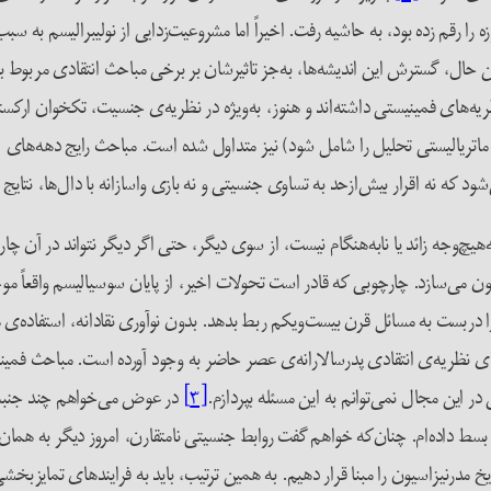
تی که تا پایان دهه‌ی ۱۹۸۰ مباحثات این حوزه را رقم زده بود، به حاشیه رفت. اخیراً اما مشروعیت‌زدای
حال، گسترش این اندیشه‌ها، به‌جز تاثیرشان بر برخی مباحث انتقادی مربوط به
نظریه‌های فمینیستی داشته‌اند و هنوز، به‌ویژه در نظریه‌ی جنسیت، تکخوان ارک
ه اقرار بیش‌ازحد به تساوی جنسیتی و نه بازی واسازانه با دال‌ها، نتایج قانع ک
یچ‌وجه زائد یا نابه‌هنگام نیست، از سوی دیگر، حتی اگر دیگر نتواند در آن چار
می‌سازد. چارچوبی که قادر است تحولات اخیر، از پایان سوسیالیسم واقعاً موجود
ربست به مسائل قرن بیست‌و‌یکم ربط بدهد. بدون نوآوری نقادانه، استفاده‌ی م
ی نظریه‌ی انتقادی پدرسالارانه‌ی عصر حاضر به وجود آورده است. مباحث فمینی
ن در این مجال نمی‌توانم به این مسئله بپردازم.
[۳]
در عوض می‌خواهم چند جنبه ا
، بسط داده‌ام. چنان‌که خواهم گفت روابط جنسیتی نامتقارن، امروز دیگر به ه