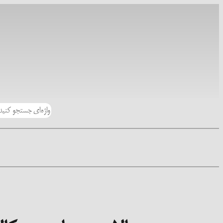
رفتن
به
محتوا
جستجو