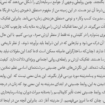
 بگنجند. چنین روابطی وجهی از جوامع سرمایه‌داری را شکل می‌دهند که نمی‌ت
رط آن نیز هست. در این زمینه من از مفهوم «منطق ذخیره‌ی زمان» فریگا هاوگ
مدیریت کسب وکار» و نوعی «منطق هزینه‌ی زمان» می‌نامد. بنابراین تفکیک و ا
ت می‌گیرند. در این معنا تفکیک ارزش را می‌توان به مثابه یک چارچوب کلان 
 بت‌واره را در کلیتش و نه فقط از منظر ارزشِ صرف بررسی کنیم. با این حال در 
آن درک می‌شود و نیازهایی که در این شرایط باید برآورده شوند، از نظر تاریخی پ
ندارند (چنان‌که ساختارگرایی عامیانه ممکن است ادعا ‌کند) این مقولات نباید به
سا هستند. تفکیک ارزش بر رابطه‌ی روانی اجتماعی ویژه‌ای دلالت دارد. کیفی
فکیک شده‌اند. این نگرش‌های خاص جنسیتی سرشت‌نمای اساسی نظم نمادین پدرس
 مدرنیته و پسا‌مدرنیته مورد بررسی قرار بگیرند. این بدان معنی نیست که این روا
یدن به این روابط جنسیتی در ابتدای مدرنیته به این معنی بود که زنان در درجه
رک روابط جنسیتی تحت تأثیر کاپیتالیسم را به‌مثابه میراث دوران پیشاسرمایه‌داری
ه ما امروز می‌فهمیم، از مدرنیته آغاز شد. بنابراین آنچه من در اینجا ادعا می