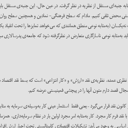
به‌مثابه جنبه‌ای مستقل از نظریه در نظر گرفت. در عین حال، این جنبه‌ی مستقل
یالیستی محض تلقی کنیم. مادام که سطح فرهنگی- نمادین و همچنین سطح روان‌
‌یکسان (به‌مثابه نوعی منطق همانندی که می‌خواهد تمایزها را تحت انقیاد یک
 به‌مثابه نوعی ناسازگاری متعارض در نظرگرفته شود که جامعه‌ی پدرسالاری مب
ارهای نظری عمده، نظریه‌ی نقد «ارزش» و «کار انتزاعی» است که بسط نقد اقتص
جال قصد دارم متون آنها را در پیچشی فمینیستی عرضه کنم.
 نقد قرار می‌گیرد – یعنی فقط استثمار عینی کار به‌وسیله‌ی سرمایه به مثابه 
نقد فرم کار مجرد. کار به‌مثابه امر مجرد اولین بار در نظام سرمایه‌داری، همزمان 
 اساسی به وجود می‌آید: تشکیلات اقتصادی کاپیتالیستی تحت اجبار ارزش‌افزای