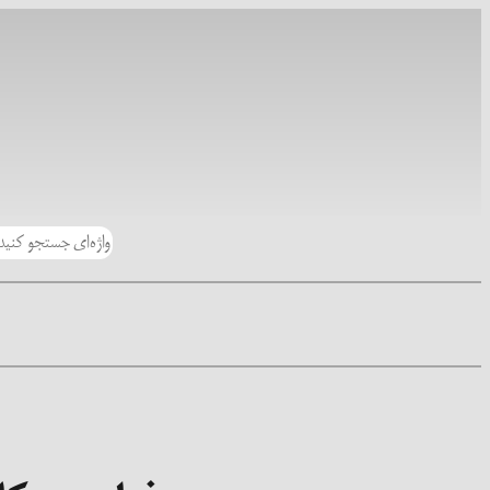
رفتن
به
محتوا
جستجو