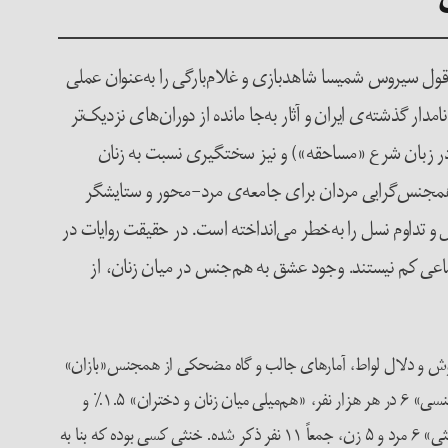
قول سیروس شمیسا شاهدبازی و غلام‌بارگی را به‌عنوان عملی
مدار گذشته‌ی ایران و آثار به‌جا مانده از دوران‌های نزدیک‌تر
در زبان شرع «مساحقه») و نیز سختگیری نسبت به زنان
 همجنس‌گرایی مردان برای جامعه‌ی مرد-محور و ستایشگر
ثل و تداوم نسل را به‌خطر می‌انداخته است. در حقیقت روایات در
ماعی کم نیستند. وجود عشق به هم‌جنس در میان زنان، از
، قمار‌باز، زنِ خود‌فروش و دلال لواط، آمار‌های جالب و گاه مضحکی از همجنس«بازان»
ارایه می‌دهد: مثلاً همجنس‌گرایان تحتِ عناوینِ «افراد متمایل به پسر» (۲۵٪ در هر هزار نفر) و «همجنس نگه‌دار» (۵٪)، همین طور، «مرد بیمار جنسی» ۶ در هر هزار نفر، «هم‌میلی میان زنان و دختران» ۱.۵٪ و
«هم‌میلی میان پسران» ۲٪ ذکر شده است. در سر فصل «معلولین و ناقص‌العضو‌ها»، مثل دیوانه، آبله‌رو، کچل و کله‌طاس، کور و…. تعداد افراد «خنثی» ۶ مرد و ۵ زن، جمعاً ۱۱ نفر ذکر شده. خنثی کسی بوده که بنا به