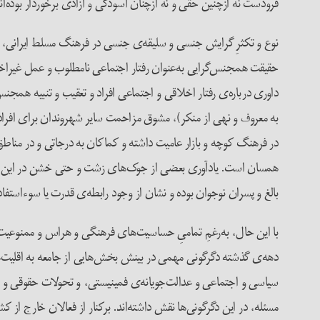
فرودست نه ازچنین حقی و نه ازچنان آسودگی و آزادی برخوردار بوده‌ان
نوع و تکثرِ گرایش جنسی و سلیقه‌ی جنسی در فرهنگ مسلط ایرانی، 
حقیقت همجنس‌گرایی به‌عنوان رفتار اجتماعی نامطلوب و عمل غیراخلاقی
داوری درباره‌ی رفتار اخلاقی و اجتماعی افراد و تعقیب و تنبیه همجنس
به معروف و نهی از منکر)، مشوق مزاحمت سایر شهروندان برای افراد 
در فرهنگ کوچه و بازار عامیت داشته و کماکان به درجاتی و در مناطق
همسان است. یادآوری بعضی از جوک‌های زشت و حتی خشن در این مورد، 
بالغ و پسران نوجوان بوده و نشان از وجود رابطه‌ی قدرت یا سوءاستفاد
با این حال، به‌رغمِ تمامیِ حساسیت‌های فرهنگی و هراس و ممنوعیت
دهه‌ی گذشته دگرگونی مهمی در بینش بخش‌هایی از جامعه به اقلیت‌
سیاسی و اجتماعی و عدالت‌جویانه‌ی فمینیستی، و تحولات حقوقی و ا
مسئله، در این دگرگونی‌ها نقش داشته‌اند. برکنار از فعالان خارج از ک