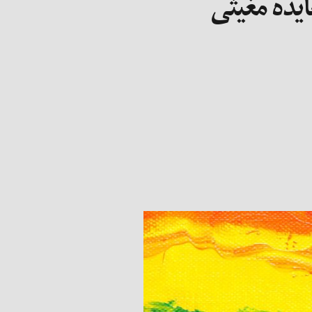
یده مغیثی