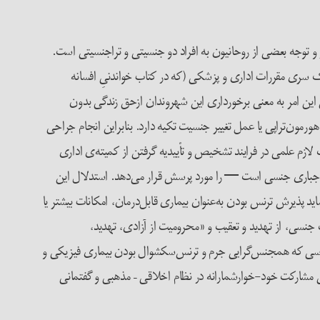
وجه بعضی از روحانیون به افراد دو جنسیتی و تراجنسیتی است.
یت از سال‌های دهه‌ی ۱۳۳۰ شمسی و به‌طور فزاینده‌ای در دهه‌های ۴۰ و ۵۰ شمسی با رعایت یک سری مقررات اداری و پزشکی (که در کتاب خواندنیِ افسانه
ن این امر به معنی برخورداری این شهروندان ازحق زندگی بدون
هورمون‌تراپی یا عمل تغییر جنسیت تکیه دارد. بنابراین انجام جراحی
لازم علمی در فرایند تشخیص و تأییدیه گرفتن از کمیته‌ی اداری
 اجباری جنسی است — را مورد پرسش قرار می‌دهد. استدلال این
یرش ترنس بودن به‌عنوان بیماری قابل‌درمان، امکانات بیشتر یا
نسی، از تهدید و تعقیب و «محرومیت از آزادی، تهدید،
سی که همجنس‌گرایی جرم و ترنس‌سکشوال بودن بیماری فیزیکی و
تی مشارکت خود-خوارشمارانه در نظام اخلاقی – مذهبی و گفتمانی