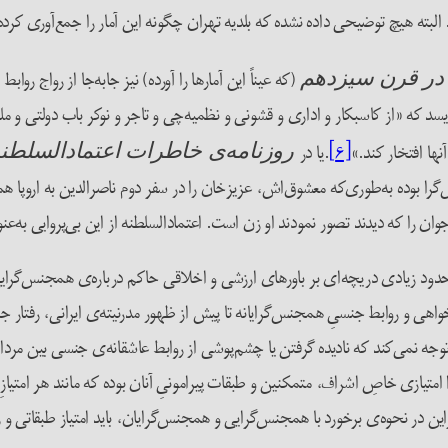
. البته هیچ توضیحی داده نشده که بلدیه تهران چگونه این آمار را جمع‌آوری کرد
(که عیناً این آمار‌ها را آورده) نیز جابه‌جا از رواج 
 در قرن سیزدهم
سد که «از کاسبکار و اداری و قشونی و نظمیه‌چی و تاجر و نوکر باب دولتی و م
نها افتخار کند.»
[۶]
.یا در
روزنامه‌ی خاطرات اعتمادالسلطن
را بوده به‌طوری‌که معشوق‌اش، عزیزخان را در سفر دوم ناصرالدین به اروپا ه
 را که دیدند تصور نمودند او زن است. اعتمادالسلطنه از این بی‌پروایی به‌عنوان
تا حدود زیادی دریچه‌ای بر باورهای ارزشی و اخلاقی حاکم درباره‌ی همجنس‌گرا
واهی و روابط جنسیِ همجنس‌گرایانه تا پیش از ظهور مدرنیته‌ی ایرانی، رفتار جنس
وجه نمی‌کند که نادیده گرفتن یا چشم‌پوشی از روابط عاشقانه‌ی جنسی بین مر
تیازی خاصِ اشراف، متمکنین و طبقات پیرامونیِ آنان بوده که مانند هر امتیازِ 
این در نحوه‌ی برخورد با همجنس‌گرایی و همجنس‌گرایان، باید امتیاز طبقاتی و 