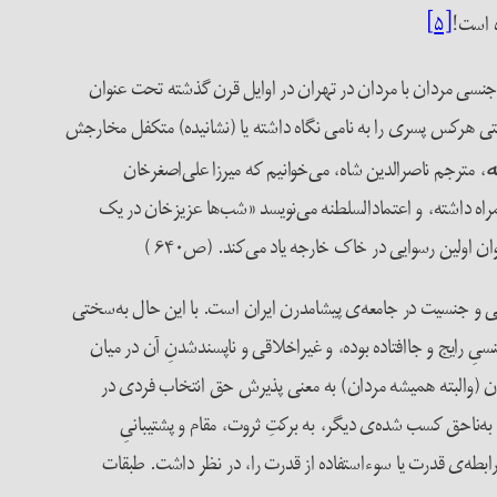
ه است!
[۵]
روابط جنسی مردان با مردان در تهران در اوایل قرن گذشته تحت عنوان
لتی هرکس پسری را به نامی نگاه داشته یا (نشانیده) متکفل مخارجش
، مترجم ناصرالدین شاه، می‌خوانیم که میرزا علی‌اصغرخان
ه
مراه داشته، و اعتمادالسلطنه می‌نویسد «شب‌ها عزیزخان در یک
 اولین رسوایی در خاک خارجه یاد می‌کند. (ص۶۴۰ )
یی و جنسیت در جامعه‌ی پیشامدرن ایران است. با این حال به‌سختی
یِ رایج و جاافتاده بوده، و غیراخلاقی و ناپسندشدنِ آن در میان
دان (والبته همیشه مردان) به معنی پذیرش حق انتخاب فردی در
به‌ناحق کسب شده‌ی دیگر، به برکتِ ثروت، مقام و پشتیبانیِ
رابطه‌ی قدرت یا سوءاستفاده از قدرت را، در نظر داشت. طبقات