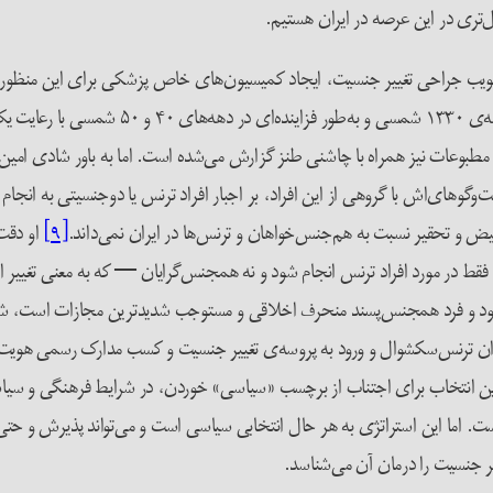
‌تری در این عرصه در ایران هستیم.
یب جراحی تغییر جنسیت، ایجاد کمیسیون‌های خاص پزشکی برای این منظور و ت
البته این یادآوری ضروری است که عمل تغییر جنس
ر مطبوعات نیز همراه با چاشنی طنز گزارش می‌شده است. اما به باور شادی امی
گو‌های‌اش با گروهی از این افراد، بر اجبار افراد ترنس یا دوجنسیتی به انجام 
یض و تحقیر نسبت به هم‌جنس‌خواهان و ترنس‌ها در ایران نمی‌داند.
[۹]
او دقت 
ط در مورد افراد ترنس انجام شود و نه همجنس‌گرایان — که به معنی تغییر
و فرد همجنس‌پسند منحرف اخلاقی و مستوجب شدیدترین مجازات است، شاید پذ
وان ترنس‌سکشوال و ورود به پروسه‌ی تغییر جنسیت و کسب مدارک رسمی هویت ج
ن انتخاب برای اجتناب از برچسب «سیاسی» خوردن، در شرایط فرهنگی و سیا
 است. اما این استراتژی به هر حال انتخابی سیاسی است و می‌تواند پذیرش و ح
ر جنسیت را درمان آن می‌شناسد.