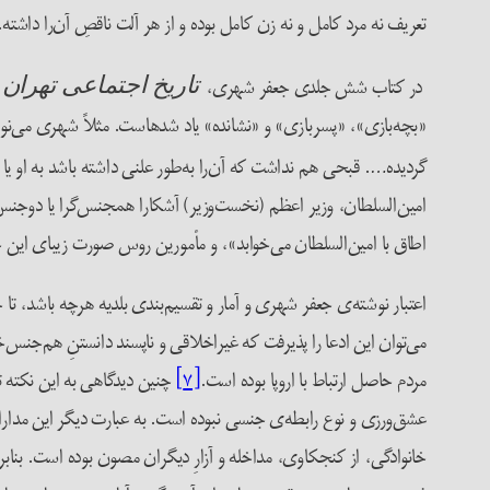
تعریف نه مرد کامل و نه زن کامل بوده و از هر آلت ناقصِ آن‌را داشته
در کتاب شش جلدی جعفر شهری،
تاریخ اجتماعی تهران
«بچه‌بازی»، «پسربازی» و «نشانده» یاد شدهاست. مثلاً شهری می‌نوی
گردیده…. قبحی هم نداشت که آن‌را به‌طور علنی داشته باشد به او یا آ
امین‌السلطان، وزیر اعظم (نخست‌وزیر) آشکارا همجنس‌گرا یا دوجنس‌گ
اطاق با امین‌السلطان می‌خوابد»، و مأمورین روس صورت زیبای این جوان
اعتبار نوشته‌ی جعفر شهری و آمار و تقسیم‌بندی بلدیه هرچه باشد، 
می‌توان این ادعا را پذیرفت که غیراخلاقی و ناپسند دانستنِ هم‌جنس‌خ
مردم حاصل ارتباط با اروپا بوده است.
[۷]
چنین دیدگاهی به این نکته ت
عشق‌ورزی و نوع رابطه‌ی جنسی نبوده است. به عبارت دیگر این مدارا ام
خانوادگی، از کنجکاوی، مداخله و آزارِ دیگران مصون بوده است. بنابر