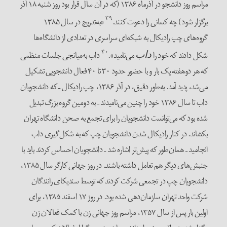
مراسم روز دانشجو در آذرماه ۱۳۸۶ (که در آن سال قرار بود روز شنبه ۱۸ آذر
۳۹
برگزار شود) چه کسانی را دعوت کنند.
«به‌تدریج در سال ۱۳۸۵
گروه‌های چپ رادیکال به شبکه‌ای سراسری در تعدادی از دانشگاه‌ها
۴۰
شکل دادند که خود را
می‌نامید».
داب به‌میانجی جلسات منظمی
داب
که هر دوهفته یک بار و با حضور حدود ۳۰ تا ۴۰ فعال دانشجویی تشکیل
می‌شد، پدید آمد. به‌طور دقیق، در آذر ۱۳۸۶، چپ رادیکال – که دانشجویان
داب تا سال ۱۳۸۶ خود را چنین می‌نامیدند – به دومین گروه بزرگ تبدیل
شده بود که می‌توانست دانشجویان را برای تجمع به صحن دانشگاه تهران
بکشاند. در کنار رادیکال شدن دانشجویان چپ که به شکل‌گیری داب
انجامید – همان‌طور که پیش‌تر اشاره شد – دانشجویان احساس کردند باید با
جنبش‌های دیگر هم تعامل داشته باشند. در روز جهانی کارگر سال ۱۳۸۵،
دانشجویان چپ در تجمعی شرکت کردند که توسط سندیکای رانندگان
شرکت واحد تهران سازمان‌دهی شده بود. در روز ۱۷ اسفند ۱۳۸۵، برای
اولین بار پس از سال ۱۳۵۷، مراسم روز جهانی زن با کمک فعالان زن