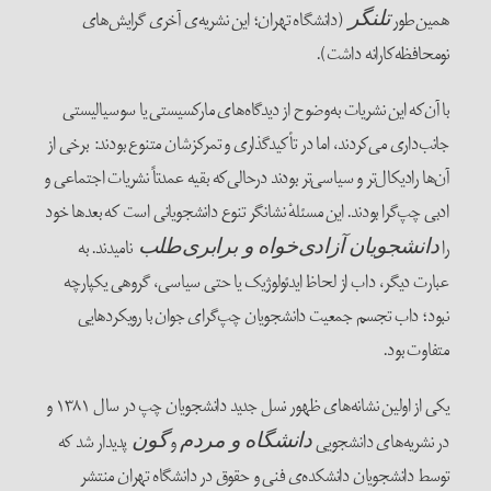
همین‌طور
(دانشگاه تهران؛ این نشریه‌ی آخری گرایش‌های
تلنگر
نومحافظه‌کارانه داشت).
با آن‌که این نشریات به‌وضوح از دیدگاه‌های مارکسیستی یا سوسیالیستی
جانب‌داری می‌کردند، اما در تأکیدگذاری و تمرکزشان متنوع بودند: برخی از
آن‌ها رادیکال‌تر و سیاسی‌تر بودند درحالی‌که بقیه عمدتاً نشریات اجتماعی و
ادبی چپ‌گرا بودند. این مسئلهْ نشانگر تنوع دانشجویانی است که بعدها خود
را
نامیدند. به
دانشجویان آزادی‌خواه و برابری‌طلب
عبارت دیگر، داب از لحاظ ایدئولوژیک یا حتی سیاسی، گروهی یکپارچه
نبود؛ داب تجسم جمعیت دانشجویان چپ‌گرای جوان با رویکردهایی
متفاوت بود.
یکی از اولین نشانه‌های ظهور نسل جدید دانشجویان چپ در سال ۱۳۸۱ و
در نشریه‌های دانشجویی
و
پدیدار شد که
دانشگاه و مردم
گون
توسط دانشجویان دانشکده‌ی فنی و حقوق در دانشگاه تهران منتشر