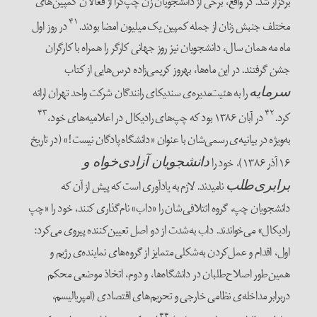
برگزار شد. در واقع، برخی از دانشجویان زن چپ‌گرا از فعالان کمپین‌های
۴۱
مختلف جنبش زنان از جمله کمپین یک میلیون امضا بودند.
در روز اول
ماه مه همان سال، دانشجویان نیز روز جهانی کارگر را همراه با کارگران
جشن گرفتند. در این ماه‌ها، بهروز کریمی‌زاده درس‌هایی از کتاب
را به هئیت‌مدیره‌ی سندیکای رانندگان شرکت واحد تهران ارائه
سرمایه
۴۳
۴۲
کرد.
در آبان ۱۳۸۶ بود که چپ‌های رادیکال در اعلامیه‌های خود،
به‌ویژه در بیانیه‌ی رسمی‌شان با عنوان «دانشگاه پادگان نیست!» (در تاریخ
۱۶ آذر ۱۳۸۶)، خود را
دانشجویان آزادی‌خواه و
نامیدند. لازم به یادآوری است که پیش از آن که
برابری‌طلب
دانشجویان چپ، گروه ائتلافی‌شان را «داب» نام‌گذاری کنند، خود را «چپ
رادیکال» می‌خواندند. داب به‌شدت از دو اصل تعیین‌کننده پیروی می‌کرد:
اول، اقدام و عمل‌کردن به‌شکلی متمایز از گروه‌های نماینده‌ی رژیم و
همین‌طور اصلاح‌طلبان در دانشگاه‌ها، و دوم، اتخاذ موضعی محکم
دربرابر مداخله‌ی نظامی خارجی و تحریم‌های اقتصادی (امپریالیسم،
۴۴