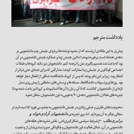
یادداشت مترجم
پیش‌تر به این مقاله‌ی ارزشمند که از معدود نوشته‌ها درباره‌ی جنبش چپ دانشجویی در
دهه‌ی هشتاد است برخورده بودم؛ اما این جنبش ژینا و عملکرد جنبش دانشجویی در آن
بود که باعث شد تصمیم بگیرم متن را ترجمه کنم. دانشجویان نیز مانند گروه‌ها و طبقات
اجتماعی گوناگون در جنبش ژینا مشارکت کردند؛ مشارکتی که برای عده‌ای حتی فراتر از
انتظار بود. زیرا بر این نظر بودند که پس از کرونا، دانشگاه به شکلی از انفعال دچار خواهد
بود. روزهای پرتب‌وتاب دانشگاه‌‌ها، مسئله‌ها و پرسش‌های مختلفی را پیش روی نسل
تازه‌ای از دانشجویان گذاشت که تا آن زمان با آن‌ها آشنا نبودند و کرونا نیز باعث شده بود تا
تجربه‌های فعالان دانشجویی دهه‌ی ۹۰ به‌خوبی به این دانشجویان منتقل نشود.
محدودیت‌های نظری و عملی زیادی در جنبش دانشجویی به چشم می‌خورد که امید دارم در
مجالی دیگر به آن بپردازم. اما مرور تجربه‌ی
دانشجویان آزادی‌خواه و
ازشرایط سیاسی شکل‌گیری‌اش، نقش نشریه‌ها و حلقه‌های
برابری‌طلب –
دانشجویی در آن، شکل فعالیت این دانشجویان و چگونگی صورت‌بندی‌شان از وضعیت
اجتماعی، نسبت‌شان با دیگر جنبش‌های دموکراتیک و نیز دلایل شکست و سرکوب‌شان-