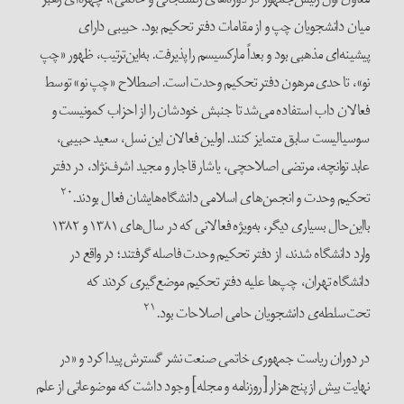
میان دانشجویان چپ و از مقامات دفتر تحکیم بود. حبیبی دارای
پیشینه‌ای مذهبی بود و بعداً مارکسیسم را پذیرفت. به‌این‌ترتیب، ظهور «چپ
نو»، تا حدی مرهون دفتر تحکیم وحدت است. اصطلاح «چپ نو» توسط
فعالان داب استفاده می‌شد تا جنبش خودشان را از احزاب کمونیست و
سوسیالیست سابق متمایز کنند. اولین فعالان این نسل، سعید حبیبی،
عابد توانچه، مرتضی اصلاحچی، یاشار قاجار و مجید اشرف‌نژاد، در دفتر
۲۰
تحکیم وحدت و انجمن‌های اسلامی دانشگاه‌هایشان فعال بودند.
با‌این‌حال بسیاری دیگر، به‌ویژه فعالانی که در سال‌های ۱۳۸۱ و ۱۳۸۲
وارد دانشگاه شدند، از دفتر تحکیم وحدت فاصله گرفتند؛ در واقع در
دانشگاه تهران، چپ‌ها علیه دفتر تحکیم موضع‌گیری کردند که
۲۱
تحت‌سلطه‌ی دانشجویان حامی اصلاحات بود.
در دوران ریاست جمهوری خاتمی صنعت نشر گسترش پیدا کرد و «در
نهایت بیش از پنج هزار [روزنامه و مجله] وجود داشت که موضوعاتی از علم