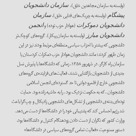
(وابسته به سازمان مجاهدین خلق)،
سازمان دانشجویان
(وابسته به چریک‌های فدایی خلق)،
پیشگام
سازمان
(هوادار حزب توده) و
دانشجویان دموکرات
انجمن
(وابسته به سازمان پیکار). گروه‌های کوچک‌تر
دانشجویان مبارز
دانشجویی که بیشتر با احزاب سیاسی منطقه‌ای مرتبط بودند نیز در این
زمان ظهور کردند؛ مانند دانشجویان هوادار حزب دمکرات کردستان یا
سازمان راه کارگر. در شهریور ۱۳۵۸، زمانی که دانشگاه‌ها با پذیرش نسل
جدیدی از دانشجویان بازگشایی شدند، فعالیت‌های فزاینده‌ی گروه‌های
دانشجوییِ خارج از قلمرو دولتی تا حد گسترده‌ای انجمن اسلامی
دانشجویان – که به حکومت نزدیک بود – را به حاشیه رانده بود. حمایت
توده‌ای بدنه‌ی دانشجویی از تشکل‌های دانشجویی رادیکال و چپ‌گرا باعث
شد رژیم احساس کند که پشتیبانی خود را در دانشگاه‌ها از دست می‌دهد.
وزارت کشور که نگران از دست دادن زودهنگام کنترل بر دانشگاه‌ها بود،
دستور ممنوعیت «فعالیت تمامی گروه‌های سیاسی در دانشگاه‌ها»