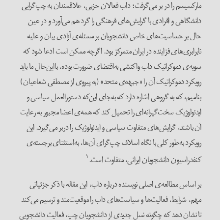
مارکسیسم را در بر می‌گرفت؛ داب فعالان حزبی، علاقمندان به چپ‌گرایی
دانشگاهی و افرادی با گرایش‌های فرهنگی را گرد هم می‌آورد و در عین
حال بر حساسیت‌های خاص دانشجویان بر مسئله‌ی آزادی بیان و علیه
نابرابری‌های فزاینده در ایران متمرکز بود. اگرچه ممکن است ادعا شود که
سویه‌ی دموکراتیک داب واکنشی به‌اقتضای ضرورت بوده، بااین‌حال ما باید
رویکرد دموکراتیک آن را «جبهه‌ی متحد» (به پیروی از مصطفی شعاعیان)
بنامیم، که به گروهی اشاره دارد که به‌جای این‌که دستورالعمل سیاسی و
ایدئولوژیک سخت‌گیرانه‌ای را تحمیل کند که همه‌ی اعضا مجبور به رعایت
آن باشند، گرایش‌های متفاوت سیاسی و ایدئولوژیک را دربر می‌گیرد. این
رویکرد به‌طور کلی با نگاه اسلاف چپ‌گرای آن‌ها، به‌استثنای برجسته‌ی
۱
کنفدراسیون دانشجویان ایرانی، متفاوت است.
بر اساس مطالعه‌ی اصلی نویسنده درباره داب، این مقاله با ذکر جزئیاتی
مهم، شرایط، فعالیت‌ها و سیاست‌های داب را موقعیت‌مند و ترسیم می‌کند
تا نشان دهد که چگونه نسل جدیدی از دانشجویان چپ، فعالیت دانشجویی