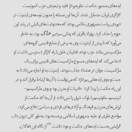
ایده‌های منصور حکمت، نظریه‌پرداز فقید و تبعیدی حزب کمونیست
کارگری ایران، متمایل شدند. آن‌ها این مسئله را مدیون توسعه‌ی اینترنت در
دوره‌ی ریاست‌جمهوری خاتمی بودند که محدودیت‌های قبلی در رشد این
حوزه را حذف کرد. بهزاد باقری که زمانی سردبیر
بود، به خاطر
خاک
می‌آورد که تا پیش از اینترنت، وی به برخی از منابع قدیمی گروه‌های
مارکسیستی مانند حزب توده، فداییان خلق یا راه کارگر دسترسی داشت. او
ادعا می‌کند که ایده‌های منسوخ مارکسیست‌های قدیمی برای یک
مارکسیست جوان در هشتاد جذاب نبودند. اینترنت به او اجازه می‌داد تا به
جست‌وجوی ایده‌هایی بپردازد که می‌توانست با آن‌ها ارتباط برقرار کند و در
این راه حکمت را پیدا کرد: «ادبیات او مدرن بود و بوی مارکسیسم-
لنینیسم، مائوئیسم یا بلوک شرق را نمی‌داد». از آن‌جا که حکمت از
ارزش‌های مدرن و فرهنگ و آزادی‌های فردی و سیاسیْ دفاع می‌کرد،
مواضع نظری او علیه جمهوری اسلامی برجسته بود. به‌طور کلی درون داب
۴۷
گرایشی به‌سمت ایده‌های حکمت وجود داشت.
از نگاه این فعالان،