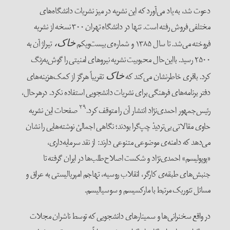
دعوت شد، به یاد می‌آورد که این نشریه در میز نشریات دانشگاه‌های
مختلفی فروش رفته است. تنها در دانشگاه تهران ۳۰۰ نسخه از نشریه
فروخته می‌شد. تا سال ۱۳۸۵ و شماره‌ی بیست‌ویکم
تیراژ آن به
خاک،
۲۵۰۰ رسید. با‌این‌حال محبوبیت نشریه نیروهای امنیتی را گوش‌به‌زنگ
کرد. باقری خاطرنشان می‌کند که
تقریباً هرگز از کمک‌هزینه‌های
خاک
دفتر برنامه‌های فرهنگی برای نشریات دانشجویی استفاده نکرد. درهرحال،
۲۹
رئیس‌جمهور احمدی‌نژاد انتشار آن را متوقف کرد.
صفحات این نشریه
حاوی مقالاتی بی‌تردیدْ چپ‌گرا بودند؛ نگاهی اجمالیْ نوشته‌هایی را نشان
می‌دهد که دامنه‌ی موضوعی متنوعی دارند: از نقد سرمایه‌داری،
«پوپولیسم» احمدی‌نژاد و شکست اصلاح‌طلب‌ها در ایران گرفته تا
جنبش‌های طبقه‌ی کارگر، انقلاب روسیه، تهاجم امپریالیستی به عراق و
مسائل تئوریک مرتبط با مارکسیسم و سوسیالیسم.
در واقع سخنرانی‌ها و سمینارهای دانشجویی که توسط ناشران مجلات