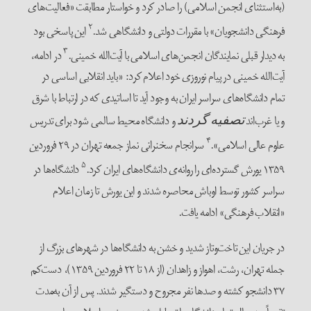
(به‌استثنای انجمن اسلامی) را صادر کرد و خواستار مطابقت «فعالیت‌های
۲
فرهنگی دانشجویان» با مقررات دولتی و دانشگاهی شد.
این پاسخی بود
۳
به دیدار قبلی نمایندگان انجمن‌های اسلامی با آیت‌الله خمینی.
در ادامه،
آیت‌الله خمینی در پیام نوروزی خود اعلام کرد: «باید انقلابی اساسی در
تمام دانشگاه‌های سراسر ایران به وجود آید تا اساتیدی که در ارتباط با شرق
و یا غرب‌اند
و دانشگاه محیط سالمی شود برای تدریس
تصفیه گردند
۴
علوم عالی اسلامی».
سرانجام سخنرانی نماز جمعه تهران در ۲۹ فروردین
۵
۱۳۵۹ یورش گسترده‌ای را روانه‌ی دانشگاه‌های ایران کرد.
دانشگاه‌ها در
سراسر کشور توسط اوباش محاصره شدند و این یورش تا زمان اعلام
«انقلاب فرهنگی» ادامه یافت.
در جریان این تاخت‌وتاز شدید و خشن به دانشگاه‌ها در شهرهای بزرگ از
جمله تهران، رشت، اهواز و زاهدان (از ۱۸ تا ۲۲ فروردین ۱۳۵۹)، دست‌کم
۳۷ دانشجو کشته و صدها نفر مجروح و دستگیر شدند. پس از آن به‌مدت