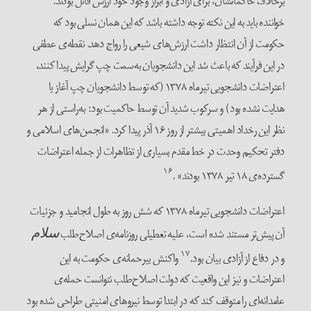
برخلاف حاکمانشان، برای آزادی و ابراز وجود خود ارزش قائل بودند.
خواننده باید به این نکته توجه داشته باشد که این همان نسلی بود که
حکومت از آن انتظار داشت ارزش‌های شیعی را رواج دهد. نقطه‌ی عطفی
در این فرآیند که باعث شد این دانشجویان به‌سمت چپ گرایش پیدا کنند،
اعتراضات دانشجویی تیرماه ۱۳۷۸ (که توسط دانشجویان چپ آغاز یا
هدایت نشده بود) و سرکوب شدید آن توسط حاکمیت بود: به‌راستی از هر
نظر این رخداد اهمیتی بیشتر از روز ۱۶ آذر پیدا کرد. «انجمن‌های اسلامی و
دفتر تحکیم وحدت در خط مقدم بسیاری از تظاهرات از جمله اعتراضات
۱۶
گسترده‌ی ۱۸ تیر ۱۳۷۸ بودند» .
اعتراضات دانشجویی تیرماه ۱۳۷۸ که شش روز به طول انجامید و جزئیات
آن پیش‌تر مستند شده است، علیه تعطیلی روزنامه‌ی اصلاح‌طلب
سلام
۱۷
و در دفاع از آزادی بیان بود.
واکنش بی‎رحمانه‌ی حکومت به این
اعتراضات و نیز این واقعیت که دولت اصلاح‌طلب نتوانست حمله‌ی
عامدانه‌ای را متوقف کند که در ابتدا توسط نیروهای امنیتی طراحی شده بود