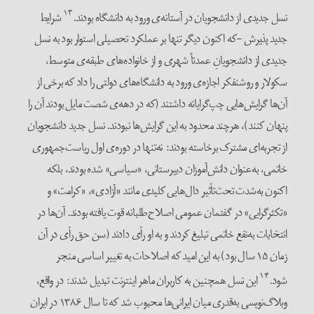
۱۳
نسل جدیدی از دانشجویان در آستانه‌ی ورود به دانشگاه بودند.
شرایط
جدید پذیرش -که اکنون دیگر تنها بر عملکرد تحصیلی استوار بود به نسل
جدیدی از دانشجویانِ عمدتاً شهری و از خانواده‌های طبقه‌ی متوسط،
سکولار و روشنفکر اجازه‌ی ورود به دانشگاه‌های دولتی را داد که برخی از
آن‌ها گرایش‌هایی چپ‌گرایانه داشتند (که در دهه‌ی شصت مایل بودند آن را
پنهان کنند)، هرچند محدود به این گرایش‌ها نبودند. نسل جدید دانشجویان
از تجربه‌ای مشترک برخاسته بودند: نه‌تنها در دوره‌ی اول ریاست‌جمهوری
خاتمی، به‌عنوان دانش‌آموزان دبیرستانی، «سیاسی» شده بودند، بلکه
اکنون به‌شدت تحت‌تأثیر دال‌هایی کلیدی مانند «آزادی»، «کرامت» و
«تکثرگرایی» در گفتمان عمومی اصلاح‌طلبانه قوت یافته بودند. آن‌ها در
انتخابات به‌نفع خاتمی تبلیغ کردند و به او رأی دادند (سن حق رأی در آن
زمان ۱۵ سال بود) به این امید که اصلاحات به تغییر اساسی منجر
۱۴
شود.
این نسل همچنین به کاربران ماهر اینترنت تبدیل شدند: در واقع،
وبلاگ‌نویسی به‌قدری میان ایرانی‌ها محبوب شد که تا سال ۱۳۸۶ در ایران