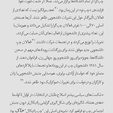
چپ‌گرا در تمام دانشگاه‌ها برگزار می‌شد، عملاً در خدمت تقویت نفوذ
۳۰
فزاینده‌ی «چپ نو» در این زمان بود.
تعجب‌برانگیز نیست که تعدادی از
فعالان تأثیرگذار حول این نشریات دانشجویی ظاهر شدند. آن‌ها هسته‌ی
اصلی ۷۰ الی ۱۰۰ نفری فعالان چپ‌گرا را تشکیل می‌دادند و هم‌زمان با
این، تعداد بیشتری از دانشجویان از فعالیت‌های آنان حمایت می‌کردند،
۳۱
نشریات را توزیع می‌کردند و در تجمعات شرکت داشتند.
فعالان چپِ
دانشجویی جدید موفق شدند برای بزرگداشت رویدادهای مهم در صحن
دانشگاه‌ها، به‌ویژه برای روز دانشجو و روز جهانی زن، فراخوان دهند. از
سال ۱۳۸۱ دانشجویان چپ در این رویدادها و تجمعات با پلاکاردهای
متمایز خود که خواستار آزادی، برابری، هم‌صدایی جنبش دانشجویی با زنان
۳۲
و کارگران و درخواست برای تغییرات دموکراتیک بود ظاهر شدند.
«شکست‌های سیاسی بیشترِ اصلاح‌طلبان در انتخابات در اوایل تا اواسط
دهه‌ی هشتاد، انگیزه‌ای برای شکل‌گیری گرایشی رادیکال‌تر درون جنبش
اجتماعی چپ نو فراهم کرد. نشریه‌ی اصلی این “چپ رادیکال”
بود
خاک