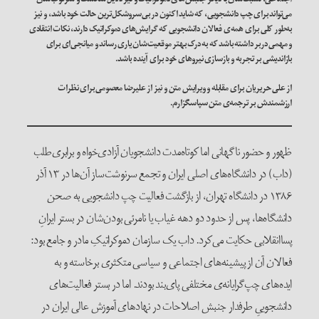
می‌تواند برای چپ دانشجویی، که شاید اکنون در بی‌سروشکل‌ترین حالت خود باشد، و نیز
به‌طور کلی برای همه‌ی فعالان دانشجویی که گرایش‌های دموکراتیک دارند، نکات انتقادی
و مهمی دربر داشته باشد که به درک بهتر موقعیت‌شان یاری رساند و میانجی‌ای برای
بازاندیشی بر تجربه و بازسازی نیروهای خود برای آینده باشد.
از علی حریریان برای مقابله و ویرایش متن و نیز از علیرضا معصومی برای نظرات
ارزشمندش بر ترجمه‌ی متن سپاسگزارم.
ظهور و حضور ناگهانی اما کوتاه‌مدت دانشجویان آزادی‌خواه و برابری‌طلب
(داب) در دانشگاه‌های اصلی ایران و تجمع سرنوشت‌ساز آن‌ها در ۱۳ آذر
۱۳۸۶ در دانشگاه تهران، از بازگشت فعالیت چپ دانشجویی به صحن
دانشگاه‌ها، پس از حدود دو دهه غیاب یا نامرئی بودن‌شان در بستر ایرانِ
پساانقلابی حکایت می‌کرد. داب یک سازمان دموکراتیکِ مادر و جامع بود:
فعالان آن از پیشینه‌های اجتماعی و سیاسی متکثری برخاسته و به
ایده‌های چپ‌گرایانه‌ی مختلفی پای‌بند بودند. اما در بستر فعالیت‌های
دانشجوییِ طرفدار جنبش اصلاحات در نهادهای آموزش عالی ایران در