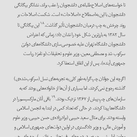
تا خواسته‌های اصلاح‌طلبانه‌ی دانشجویان را عقب براند، نشانگر بیگانگی
دانشجویان با این به‌اصطلاح «اصلاحات» است. شکست اصلاحات بر
۱۸
روند چرخش به چپ درمیان دانشجویان تأثیر گذاشت.
این بیگانگی تا
سال ۱۳۸۲ به بارزترین شکل خود را نشان داد؛ زمانی که اعتراض
دانشجویان دانشگاه تهران علیه خصوصی‌سازی دانشگاه‌های دولتیْ
سرکوب شد و مصطفی معین، وزیر علوم و تحقیقات (و نامزد ریاست
جمهوری آینده)، پس از این اتفاق استعفا کرد.
اگرچه این جوانان چپ‌گرا به‌طور کلی به تجربه‌های نسل (سرکوب‌شده‌ی)
گذشته رجوع نمی‌کردند، اما بسیاری از آن‌ها از خانواده‌هایی بودند که به
۱۹
سازمان‌های چپِ پیش از ۱۳۶۷ نزدیک بودند.
باقی آنان مارکسیسم را در
دانشگاه‌ها پیدا کردند، در حالی که تعداد کمی در ابتدا به انجمن اسلامی
وابسته بودند. برای مثال سعید حبیبی (برادرزاده‌ی حسن حبیبی، وزیر علوم
و آموزش عالی، و وزیر دادگستری در اولین دولت‌های جمهوری اسلامی و
معاون اول رئیس‌جمهور در دوره‌‌های رفسنجانی و خاتمی)، چهره‌ای رهبر