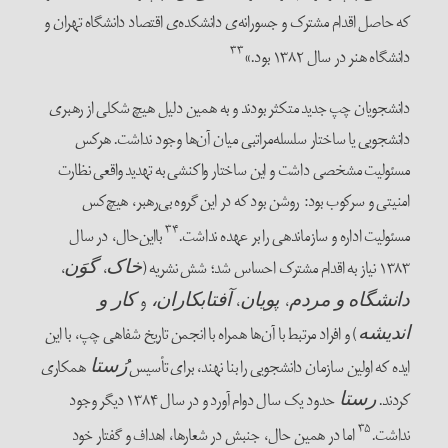
که حاصل اقدام مشترک و جسورانه‌ی دانشکده‌ی اقتصاد دانشگاه تهران و
۳۳
دانشگاه هنر در سال ۱۳۸۲ بود.»
دانشجویان چپ جدید متکثر بودند و به همین دلیل هیچ شکلی از رهبری
دانشجویی یا ساختار سلسله‌مراتبی میان آن‌ها وجود نداشت. هرکس
مسئولیت مشخصی داشت و این ساختار واکنشی به تهدید واقعی نظارت
امنیتی و سرکوب بود: روشن بود که در این گروه بی‌رهبر، هیچ‌کس
۳۴
مسئولیت اداره و سازماندهی را بر عهده نداشت.
با‌این‌حال، در سال
۱۳۸۳ نیاز به اقدام مشترک احساس شد؛ شش نشریه (
،
،
خاک
گوَن
،
،
و
دانشگاه و مردم
پویان
آفتابکاران،
کار و
) و افراد مرتبط با آن‌ها همراه با انجمن تاریخ شفاهی چپ، با این
اندیشه
ایده که اولین سازمان دانشجویی را بنا نهند، برای تأسیس
همکاری
رُستا
کردند.
حدود یک سال دوام آورد و در سال ۱۳۸۴ دیگر وجود
رستا
۳۵
نداشت.
اما در همین حال، جنبش در شعارها، اهداف و گفتار خود