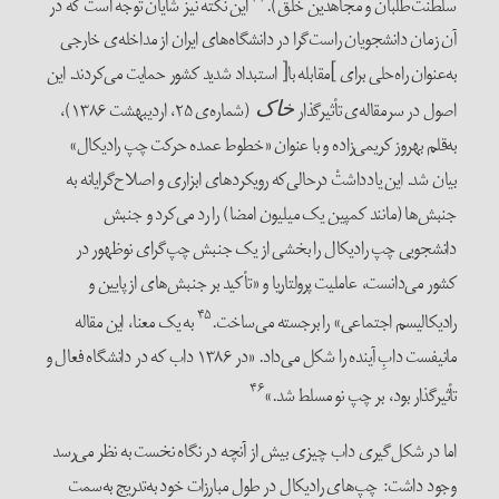
سلطنت‌طلبان و مجاهدین خلق).
این نکته نیز شایان توجه است که در
آن زمان دانشجویان راست‌گرا در دانشگاه‌های ایران از مداخله‌ی خارجی
به‌عنوان راه‌حلی برای ]مقابله با[ استبداد شدید کشور حمایت می‌کردند. این
اصول در سرمقاله‌ی تأثیرگذار
(شماره‌ی ۲۵، اردیبهشت ۱۳۸۶)،
خاک
به‌قلم بهروز کریمی‌زاده و با عنوان «خطوط عمده حرکت چپ رادیکال»
بیان شد. این یادداشتْ درحالی‌که رویکردهای ابزاری و اصلاح‌گرایانه به
جنبش‌ها (مانند کمپین یک میلیون امضا) را رد می‌کرد و جنبش
دانشجویی چپ رادیکال را بخشی از یک جنبش چپ‌گرای نوظهور در
کشور می‌دانست، عاملیت پرولتاریا و «تأکید بر جنبش‌های از پایین و
۴۵
رادیکالیسم اجتماعی» را برجسته می‌ساخت.
به یک معنا، این مقاله
مانیفست دابِ آینده را شکل می‌داد. «در ۱۳۸۶ داب که در دانشگاه فعال و
۴۶
تأثیرگذار بود، بر چپ نو مسلط شد.»
اما در شکل‌گیری داب چیزی بیش از آنچه در نگاه نخست به نظر می‌رسد
وجود داشت: چپ‌های رادیکال در طول مبارزات خود به‌تدریج به‌سمت