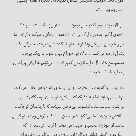
عبور دادند.» موهیکا همچنین سناتور، نماینده‌ی کنگره و معاون پیشین
رئیس‌جمهور است.
سرطان مری موهیکا در حال بهبود است. «هر روز ساعت ۷ صبح ۳۱
اشعه‌ی ایکس به من شلیک می‌شد. اشعه‌ها سرطان را سرکوب کردند، اما
من را با چنین سوراخی رها کردند.» او با انگشتانش دایره‌ای به بزرگی یک
پرتقال در هوا می‌کشد. «حالا، این سوراخ باید پر شود. من یک پیرمرد
هستم، من ۸۹ سال دارم. تا زمانی که پر نشود، نمی‌توانم غذا بخورم. باید آن
را بمالید تا سفت شود.»
حال بدش را که به دلیل عوارض جانبی بیماری که او را «بی‌حال» می‌کند،
پنهان نمی‌سازد. اما چند دقیقه که می‌گذرد، او همان موهیکای ​​قدیمی
می‌شود: سیاستمدار و فیلسوف. پیرمردی سرزنده که با چشمان کوچک و
شفافش خیره به شما می‌نگرد. غیرممکن است که با نوعی وجد به او گوش
ندهید. او خود را «عجیب و غریب» می‌خواند – اگرچه، در زمانه‌ای که
سبک‌های گوش‌خراش دونالد ترامپ، خاویر میلی و ژایر بولسونارو فراوان