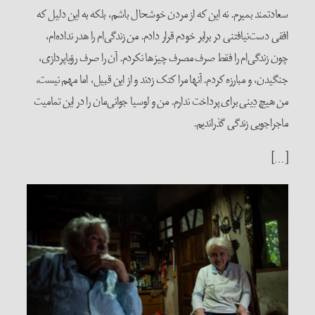
سعادتمند بمیرم. نه این که از مردن خوشحال باشم، بلکه به این دلیل که
افقی دست‌نیافتنی در برابر خودم قرار دادم. من زندگی‌ام را هدر نداده‌ام،
چون زندگی‌ام را فقط صرف مصرف چیزها نکردم. آن را صرف رؤیاپردازی،
جنگیدن، و مبارزه کردم. آنها مرا کتک زدند و از این قبیل، اما مهم نیست،
من هیچ دِینی برای پرداخت ندارم. من و لوسیا جوانی‌مان را در این تمامیت
ماجراجویی زندگی گذراندیم.
[…]