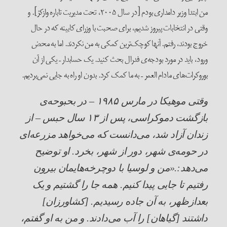
من ابتدا وزیر دامداری بودم [در سال ۲۰۰۵، تحت مدیریت تاباره وازکز]. و
وقتی در انتخابات پیروز شدیم، برای صحبت با وزرای کابینه که در حال
خروج بودند، رفتم. آنها کوچک‌ترین کمکی به من نکردند. اما به محض
ورود، باید در مورد بودجه‌ی فدرال بحث کنید. یک حسابدار – یکی از آن
بوروکرات‌های مادام العمر – به ما کمک کرد. بدون او راه به جایی نمی‌بردیم.
وقتی موهیکا در مارس
۱۹۸۵ –
در بحبوحه‌ی
بازگشت دموکراسی، پس از
۱۳
سال حبس – از
زندان آزاد شد، می‌دانست که می‌خواهد مزرعه‌ای
در حومه‌ی شهر، دور از شهر، بخرد. او توضیح
می‌دهد:.«من و لوسیا با دوچرخه‌هایمان بیرون
رفتیم تا جایی پیدا کنیم. همه جا را گشتیم و یک
بعدازظهر، به آن جاده رسیدیم. [کشاورزان]
داشتند [گیاهان] را آب می‌دادند. و من به او گفتم،