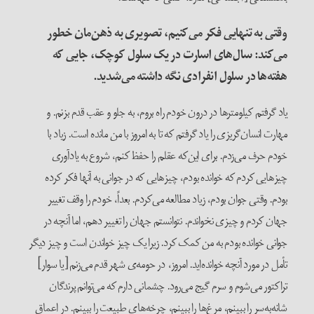
وقتی به تنهایی فکر می‌کنیم، تصویری به ذهن‌مان خطور
می‌کند: سال‌های اسارت در یک سلول کوچک، جایی که
هفته‌ها در سلول انفرادی نگه داشته می‌شدید.
یاد گرفتم کیلومترها در درون خودم راه بروم، به جلو و عقب قدم بزنم. و
مهارت انسان‌گریزی را یاد گرفتم که تا به امروز با من مانده است. زیاد با
خودم حرف می‌زدم. برای این‌که عقلم را حفظ کنم، شروع به یادآوری
چیزهایی کردم که خوانده بودم، چیزهایی که در جوانی به آنها فکر کرده
بودم. وقتی جوان بودم، زیاد مطالعه می‌کردم. بعداً، خودم را وقف تغییر
جهان کردم و چیزی نخواندم. نتوانستم جهان را تغییر دهم، اما آنچه در
جوانی خوانده بودم به من کمک کرد. زیرا یک چیز خواندن است و چیز دیگر
تأمل در مورد آنچه خوانده‌اید. امروز، در حومه‌ی شهر قدم می‌زنم [یا سوار]
تراکتور می‌شوم و سرم گیج می‌رود. چشمانی دارم که می‌توانم پرندگان
شانه‌به‌سر را ببینم، مرغ‌ها را ببینم، چرخه‌های طبیعت را ببینم. در اعماق