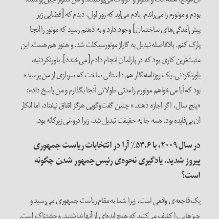
بودم و موتورم را می‌راندم. یادم می‌آید که روز اول، دیدم که [فضایی زیر
پیش‌آمدگی‌های ساختمان] وجود دارد و به ذهنم رسید که موتور را آنجا
پارک کنم. بلافاصله تبدیل به گاراژ موتورسیکلت شد. و هنوز هم هست. این
مثبت‌ترین کاری بود که در پارلمان انجام دادم [می‌خندد]. باورنکردنیه،
باورنکردنی. یک روزنامه‌نگار هم داستانی ساخت که سربازی از من پرسیده
بود که آیا می‌خواهم موتورم را مدتی طولانی آنجا بگذارم و من پاسخ دادم:
«پنج سال، اگر اجازه دهند.» چنین گفت‌وگویی هرگز اتفاق نیفتاد، اما انکار
آن بی‌فایده بود. همه جا به حقیقت تبدیل شد، زیرا دروغی زیرکانه بود.
در سال
۲۰۰۹
، با
۵۴.۶
٪
آرا در انتخابات ریاست جمهوری
پیروز شدید. یادگیری نحوه‌ی رئیس‌جمهور شدن چگونه
است؟
یک فاجعه‌ی واقعی است، زیرا شما به مقام ریاست جمهوری می‌رسید و
چیزهایی را کشف می‌کنید که هیچ ایده‌ای از آنها نداشتید. وحشتناک است.