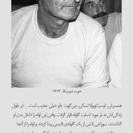
خوزه موییکا، ۱۹۷۲
همسرش، لوسیا توپولانسکی، می‌گوید: «او خیلی عجیب است… در طول
زندگی‌اش نه بار مورد اصابت گلوله قرار گرفت. وقتی این لوله را داخل بدن او
گذاشتند، سوراخی ناشی از یک گلوله‌ی قدیمی پیدا کردند و لوله را از آنجا