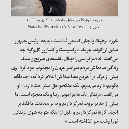
خوزمه موهیکا در مقابل خانه‌اش ۲۲۲ ژوییه ۲۰۲۳
عکس از: Natacha Pisarenko (AP/LaPresse)
خوزه موهیکا، یا چنان‌که معروف است «په‌په»، رئیس جمهور
سابق اروگوئه، چریک مارکسیست و کشاورز گل‌وگیاه چه
می‌گفت که دموکراسی رادیکال، فلسفه‌ی صریح و سبک
زندگی ساده‌اش مردم سراسر جهان را مجذوب خود کرد. وی
پیش از مرگ در آخرین مصاحبه‌اش اعلام کرد که: «صادقانه
بگویم، دارم می‌میرم. یک جنگجو حق استراحت دارد.» او
می‌گفت: «زندگی یک ماجراجویی زیبا و یک معجزه است. ما
بیش از حد بر ثروت تمرکز داریم و نه بر سعادت. ما فقط بر
انجام کارها تمرکز داریم و – قبل از اینکه متوجه شوی – زندگی
تو را پشت سر گذاشته
است.»