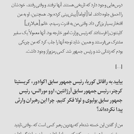
درس‌هایی وجود دارد که تاریخی هستند. آنها نرفتند و وقتی رفتند، خودشان
را احمق جلوه دادند. اما [اوباما] پیش‌بینی کرده بود. همچنین، او به من
افتخار بسیار بزرگی داد. وقتی من به قدرت رسیدم، خانم [هیلاری]
کلینتون را فرستادند که رئیس وزارت امور خارجه بود. آنها معمولاً یک سفیر
مشترک می‌فرستند و همین. شاید توجه آنها را جلب کرد که من چریکی
بودم که زندانی شد و رئیس جمهور شد. کمی رمزوراز وجود داشت.
[…]
بیایید به رافائل کوریا، رئیس جمهور سابق اکوادور، کریستینا
کرچنر، رئیس جمهور سابق آرژانتین، اوو مورالس، رئیس
جمهور سابق بولیوی و لولا فکر کنیم. چرا این رهبران وارثی
پیدا نکرده‌اند؟
من از گفتن این خسته شده‌ام ‌که بهترین رهبر کسی است که – وقتی ناپدید