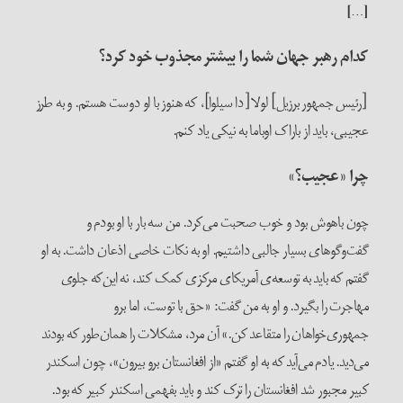
[…]
کدام رهبر جهان شما را بیشتر مجذوب خود کرد؟
[رئیس جمهور برزیل] لولا [دا سیلوا]، که هنوز با او دوست هستم. و به طرز
عجیبی، باید از باراک اوباما به نیکی یاد کنم.
چرا «عجیب؟»
چون باهوش بود و خوب صحبت می‌کرد. من سه بار با او بودم و
گفت‌وگوهای بسیار جالبی داشتیم. او به نکات خاصی اذعان داشت. به او
گفتم که باید به توسعه‌ی آمریکای مرکزی کمک کند، نه این‌که جلوی
مهاجرت را بگیرد. و او به من گفت: «حق با توست، اما برو
جمهوری‌خواهان را متقاعد کن.» آن مرد، مشکلات را همان‌طور که بودند
می‌دید. یادم می‌آید که به او گفتم «از افغانستان برو بیرون»، چون اسکندر
کبیر مجبور شد افغانستان را ترک کند و باید بفهمی اسکندر کبیر که بود.