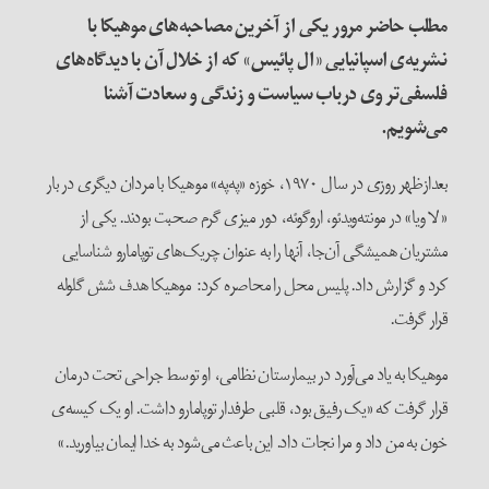
مطلب حاضر مرور یکی از آخرین مصاحبه‌های موهیکا با
نشریه‌ی اسپانیایی «ال پائیس» که از خلال آن با دیدگاه‌های
فلسفی‌تر وی درباب سیاست و زندگی و سعادت آشنا
می‌شویم.
بعدازظهر روزی در سال ۱۹۷۰، خوزه «په‌په» موهیکا با مردان دیگری در بار
«لا ویا» در مونته‌ویدئو، اروگوئه، دور میزی گرم صحبت بودند. یکی از
مشتریان همیشگی آن‌جا، آنها را به عنوان چریک‌های توپامارو شناسایی
کرد و گزارش داد. پلیس محل را محاصره کرد: موهیکا هدف شش گلوله
قرار گرفت.
موهیکا به یاد می‌آورد در بیمارستان نظامی، او توسط جراحی تحت درمان
قرار گرفت که «یک رفیق بود، قلبی طرفدار توپامارو داشت. او یک کیسه‌ی
خون به من داد و مرا نجات داد. این باعث می‌شود به خدا ایمان بیاورید.»