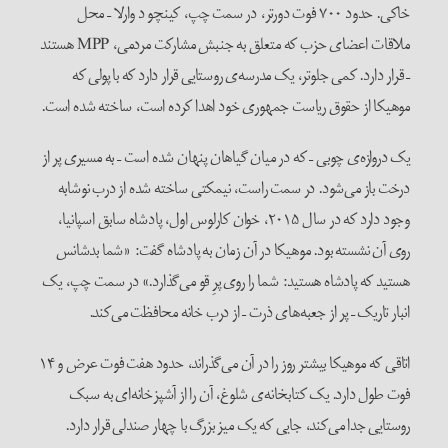
خاکی. حدود ۷۰۰ فوت دورتر، در سمت چپ، کینچو د وارلا – محل
ملاقات اعضای حزب که متعلق به جنبش مشارکت مردمی، MPP هستند
– قرار دارد. کمی جلوتر، یک مدرسه‌ی روستایی قرار دارد که با پولی که
موهیکا از حقوق ریاست جمهوری خود اهدا کرده است، ساخته شده است.
یک دروازه‌ی چوبی – که در میان گیاهان پنهان شده است – به مسیری پر از
درخت باز می‌شود. در سمت راست، نیمکتی ساخته شده از درب نوشابه
وجود دارد که در سال ۲۰۱۵، خوان کارلوس اول، پادشاه سابق اسپانیا،
روی آن نشسته بود. موهیکا در آن زمان به پادشاه گفت: «شما بدشانس
هستید که پادشاه هستید: شما را روی پرِ قو می‌گذارد.» در سمت چپ، یک
انبار تاریک – پر از جعبه‌های ذرت – از درب خانه محافظت می‌کند.
اتاقی که موهیکا بیشتر روز را در آن می‌گذراند، حدود هفت فوت عرض و ۱۴
فوت طول دارد. یک کتابخانه‌ی شلوغ، آن را از آشپزخانه‌ای به سبک
روستایی جدا می‌کند، جایی که یک میز بزرگ با چهار صندلی قرار دارد.