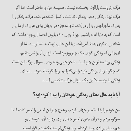
مرگ زنی‌است رازآلود: بخشنده نیست، همیشه حیّ و حاضر است. اما اگر
مرگ نبود، زندگی طعم چندانی نداشت – کسل‌کننده می‌شد. مرگ، زندگی را
به یک ماجراجویی بدل می‌کند. تنها معجزه در جهان برای هر یک از ما این
است که به دنیا آمده باشیم. چرا؟ چون ۴۰ میلیون احتمال وجود داشت که
شخص دیگری به دنیا می‌آمد. و با این حال، نوبت به شما رسید. اما از
آن‌جایی که زندگی کردن یک چیز روزمره است، ارزش آن را نمی‌دانیم.
زندگی ارزشمندترین چیز است، ماجراجویی زنده بودن. سؤال بزرگ این است
که چگونه زمان زندگی خود را می‌گذرانیم. زیرا اگر تمام شود… معنای
زندگی ما چیست؟ این یک سؤال بزرگ شخصی است.
آیا تا به حال معنای زندگی خودتان را پیدا کرده‌اید؟
من خودم را وقف تغییر جهان کردم، و هیچ چیز این لعنتی را تغییر ندادم! اما
سرگرم بودم. و در آن جنون تغییر جهان برای بهبود آن، دوستان و
هم‌پیمانان زیادی پیدا کرده‌ام. و به زندگی‌ام معنا بخشیدم. قرار است