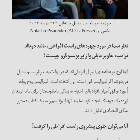
خوزمه موییکا در مقابل خانه‌اش ۲۲۲ ژوییه ۲۰۲۳
عکس از: Natacha Pisarenko (AP/LaPresse)
نظر شما در مورد چهره‌های راست افراطی، مانند دونالد
ترامپ، خاویر مایلی یا ژایر بولسونارو چیست؟
آنها اوج موعظه‌های لیبرال افراطی‌اند که در نهایت به لیبرتارینیسم تبدیل
می‌شوند. اگر لیبرالیسم این است، این کثافت است. لیبرالیسم روح روابط
[مورد توافق] میان افراد بالغ، احترام به زندگی با تفاوت‌ها را برای ما به ارمغان
آورد؛ یک فرهنگ ایجاد کرد. اما بعد آنها لیبرالیسم را به یک کتاب دستور
غذای اقتصادی تقلیل دادند.
آیا می‌توان جلوی پیشروی راست افراطی را گرفت؟