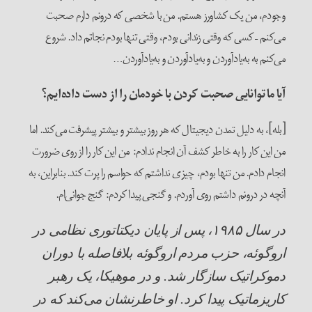
وجودم، من یک کشاورز هستم. من با شخصی که درونم دارم صحبت
می‌کنم – کسی که وقتی زندانی بودم، وقتی تنها بودم نجاتم داد. شروع
می‌کنم به به‌یادآوردن و به‌یادآوردن و به‌یادآوردن…
آیا ما توانایی صحبت کردن با خودمان را از دست داده‌ایم؟
[بله]، به دلیل تمدن دیجیتال که هر روز بیشتر و بیشتر پیشرفت می‌کند. اما
من این کار را به خاطر کشف آن انجام ندادم: من این کار را از روی ضرورت
انجام دادم. من تنها بودم، چیزی نداشتم که حواسم را پرت کند. بنابراین، به
آنچه در درونم داشتم روی آوردم. و گنجی پیدا کردم: گنج جوانی‌ام.
در سال
۱۹۸۵
، پس از پایان دیکتاتوری نظامی در
اروگوئه، حزب مردم اروگوئه بلافاصله با دوران
دموکراتیک سازگار شد. و در موهیکا، یک رهبر
کاریزماتیک پیدا کرد. او خاطرنشان می‌کند که در