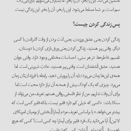
تضمین می‌کند. این را بخر، آن را بخر. ما بمباران می‌شویم. بازاریابی یک
سم است. بر شما مسلط می‌شود. این را بخر، آن را بخر. این زندگی نیست.
پس زندگی کردن چیست؟
زندگی کردن یعنی عشق ورزیدن. یعنی لذت بردن از وقت گذراندن با کسی
دیگر. وقتی پیر هستید، زندگی کردن یعنی ورق بازی کردن با دوستان،
تقسیم خاطره‌ها. در هر سنی، احساسات مختلفی وجود دارد. وقتی جوان
هستید، عشق آتشفشان است. وقتی پیر هستید، عادتِ شیرینی است. اما
همه‌ی این‌ها زمان می‌برد؛ باید آن را پرورش دهید. رابطه با فرزندان‌تان زمان
می‌برد. چیزی که یک کودک بیش از همه به آن نیاز دارد محبت است اما
برای آن وقت نداریم. من از نظر فلسفی رواقی هستم. تعریف من می‌تواند از
سنکا باشد: «کسی که خیلی کم دارد فقیر نیست، بلکه فقیر کسی است که
بیشتر می‌خواهد.» یا براساس تعریف مردم آیمارا [بخشی از بومیان امریکای
لاتین]. آیا می‌دانید یک فرد فقیر برای آیمارا چه کسی است؟ کسی که هیچ
باهمستانی [اجتماعی] ندارد: کسی که تنهاست.