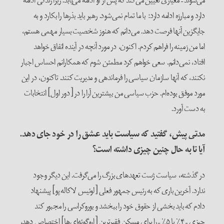
می‌شوند – معیاری تعیین می‌کند که پس از او ادامه می‌یابد. زیرا زندگی ادامه
دارد و مبارزه ادامه دارد: با ما تمام نمی‌شود. رهبر باید بذرها را بکارد و به
جایگزین آنها فرصت دهد. می‌دانم که هنوز شخصیت بسیار مهمی هستم،
اما من زمینه را فراهم کردم. اکنون، در مورد آنچه در آینده اتفاق خواهد
افتاد، نمی‌دانم. سعی خواهم کرد مطمئن شوم که همکارانم احساس اجبار
نکنند، که آنها سازمان سیاسی را فرماندهی و مدیریت کنند. تاکنون، در این
مورد موفق بوده‌ام. حزب سیاسی من بیشترین آرا را در [دور اول] انتخابات
به دست آورد.
مدتی پیش، گفتید که سیاست باید عشق را در خود جای دهد.
آیا تا به حال چنین چیزی داشته است؟
در گذشته، سیاست ژست‌ تعهدهای بزرگ را می‌گرفت. این دیگر وجود
ندارد. آخرین باری که به رئیس جمهور فعلی [لوئیس لاکاله پو] پیشنهاد
دادم که باید بخشی از حقوق خود را ببخشد و بوروکراسی را مجبور کند
چیزی – ۴٪ یا ۵٪ – را برای مسکن فقیرترین [اروگوئه‌ای‌ها] اختصاص دهد،