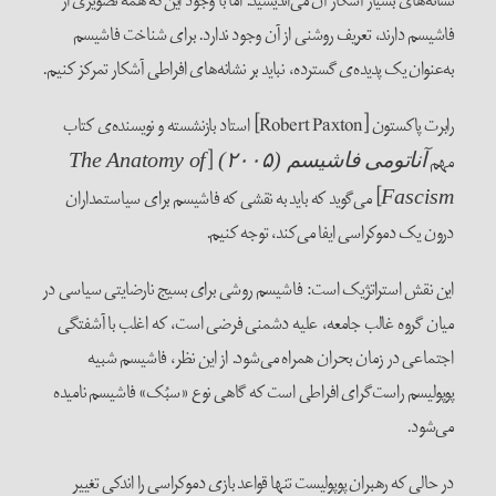
نشانه‌های بسیار آشکار آن می‌اندیشید. اما با وجود این‌که همه تصویری از
فاشیسم دارند، تعریف روشنی از آن وجود ندارد. برای شناخت فاشیسم
به‌عنوان یک پدیده‌ی گسترده، نباید بر نشانه‌های افراطی آشکار تمرکز کنیم.
رابرت پاکستون [Robert Paxton] استاد بازنشسته و نویسنده‌ی کتاب
مهم
[
آناتومی فاشیسم (۲۰۰۵)
The Anatomy of
] می‌گوید که باید به نقشی که فاشیسم برای سیاستمداران
Fascism
درون یک دموکراسی ایفا می‌کند، توجه کنیم.
این نقش استراتژیک است: فاشیسم روشی برای بسیج نارضایتی سیاسی در
میان گروه غالب جامعه، علیه دشمنی فرضی است، که اغلب با آشفتگی
اجتماعی در زمان بحران همراه می‌شود. از این نظر، فاشیسم شبیه
پوپولیسم راست‌گرای افراطی است که گاهی نوع «سبُک» فاشیسم نامیده
می‌شود.
در حالی که رهبران پوپولیست تنها قواعد بازی دموکراسی را اندکی تغییر