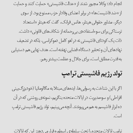
انجام داد؛ وکلا مجبور شدند از «عدالت فاشیستی» حمایت کنند و حمایت
از «ضد فاشیست‌ها» در برابر اعضای وفادار حزب ممنوع بود. از سوی
دیگر، مشاور حقوقی هیتلر، هانس فرانک، گفت که هیتلر «استعداد
ترسناکی برای سوءاستفاده‌ی بی‌رحمانه از شکاف‌های قانونی» داشت.
ذات یک کودتای فاشیستی نه در لغو کامل دموکراسی، بلکه در تضعیف
نهادهای آن و تحقیر دستگاه قضایی نهفته است. هدف نهایی هم دستیابی
به قدرت مطلق است، برای جلال و عظمت بیشتر رهبر.
تولد رژیم فاشیستی ترامپ
اگر با این شناخت به رسوایی‌ها، ایده‌های مبتلا به مگالومانیا (خودبزرگ‌بینی
افراطی) و سوءمدیریت در ایالات متحده بنگریم، نمونه‌ی روشنی که در آن
ده ابزار فاشیسم به هم می‌پیوندند. آنچه می‌بینیم، تولد رژیم فاشیستی ترامپ
است.
ترامپ ایالات متحده را تحت سلطه‌ی اسطوره قرار می‌دهد: این که ایالات