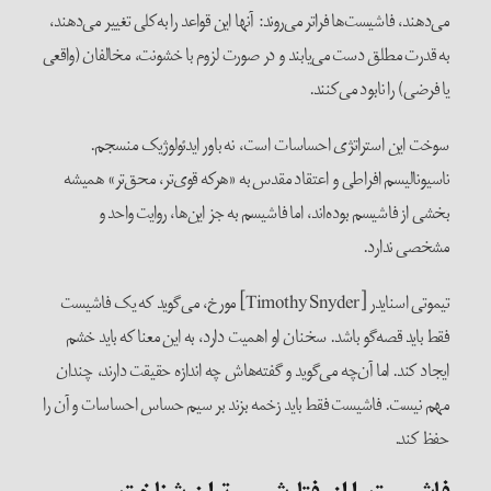
می‌دهند، فاشیست‌ها فراتر می‌روند: آنها این قواعد را به‌کلی تغییر می‌دهند،
به قدرت مطلق دست می‌یابند و در صورت لزوم با خشونت، مخالفان (واقعی
یا فرضی) را نابود می‌کنند.
سوخت این استراتژی احساسات است، نه باور ایدئولوژیک منسجم.
ناسیونالیسم افراطی و اعتقاد مقدس به «هرکه قوی‌تر، محق‌تر» همیشه
بخشی از فاشیسم بوده‌اند، اما فاشیسم به جز این‌ها، روایت واحد و
مشخصی ندارد.
تیموتی اسنایدر [Timothy Snyder] مورخ، می‌گوید که یک فاشیست
فقط باید قصه‌گو باشد. سخنان او اهمیت دارد، به این معنا که باید خشم
ایجاد کند. اما آن‌چه می‌گوید و گفته‌هاش چه اندازه حقیقت دارند، چندان
مهم نیست. فاشیست فقط باید زخمه بزند بر سیم حساس احساسات و آن را
حفظ کند.