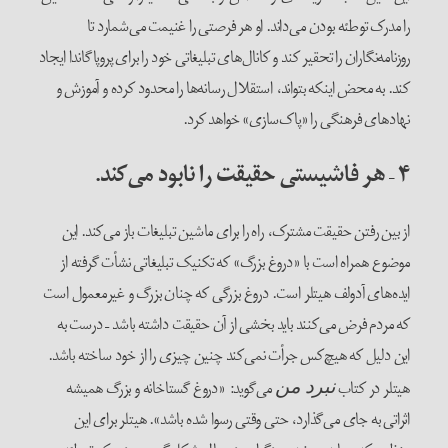
را مدرک توطئه بودن می‌داند. او هر فرصتی را غنیمت می‌شمارد تا
روزنامه‌نگاران را تحقیر کند و کانال‌های تبلیغاتی خود را برای پروپاگاندا ایجاد
کند. به محض اینکه بتواند، استقلال رسانه‌ها را محدود کرده و آموزش و
نهادهای فرهنگی را «پاک‌سازی» خواهد کرد.
۴
–
هر فاشیستی حقیقت را نابود می‌کند.
از بین رفتن حقیقت مشترک، راه را برای ماشین تبلیغات باز می‌کند. این
موضوع همراه است با «دروغ بزرگ» که تکنیک تبلیغاتی نشأت گرفته از
ایده‌های آدولف هیتلر است. دروغ بزرگی که چنان بزرگ و غیرمعمول است
که مردم فرض می‌کنند باید بخشی از آن حقیقت داشته باشد – درست به
این دلیل که هیچ‌کس جرأت نمی‌کند چنین چیزی را از خود ساخته باشد.
هیتلر در کتاب
می‌گوید: «دروغ گستاخانه و بزرگ همیشه
نبرد من
اثراتی به جای می‌گذارد، حتی وقتی رسوا شده باشد». هیتلر برای این