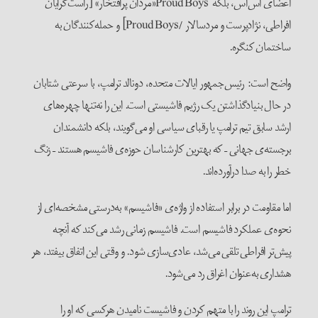
اعضای اس‌اس، بلکه Proud Boys«مردان پرافتخار» [راست‌گرایان
افراطی، نژادپرست و مردسالار /Proud Boys] و حمله‌کنندگان به
ساختمان کنگره.
واضح است: رئیس‌جمهور ایالات متحده، دونالد ترامپ، با سرعتی شتابان
در حال بنیادگذاشتن یک رژیم فاشیستی است. این را نه‌تنها چهره‌های
ارشد سابق تیم ترامپ یا رقبای سیاسی او می‌گویند، بلکه دانشمندان
برجسته‌ی جهانی – که بهترین کارشناسان حوزه‌ی فاشیسم هستند – زنگ
خطر را به صدا درآورده‌اند.
اما مقاومت در برابر استفاده از واژه‌ی «فاشیسم» به‌درستی مشخصه‌ای از
نحوه‌ی عملکرد فاشیسم است. فاشیسم زمانی رشد می‌کند که آنچه
پیش‌تر افراطی تلقی می‌شد، عادی‌سازی شود. و وقتی این اتفاق بیفتد، هر
هشداری به‌عنوان اغراق رد می‌شود.
ترامپ این روند را با متهم کردن و فاشیست نامیدن هرکسی که او را