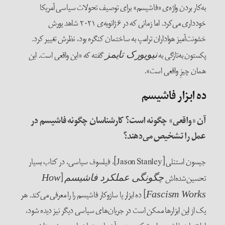
به‌کار بردن واژه‌ی «فاشیسم» برای توصیف تحولات سیاسی آمریکا
خودداری می‌کرد. اما زمانی که در ۶ ژانویه‌ی ۲۰۲۱ شاهد یورش
خشونت‌آمیز هواداران ترامپ به ساختمان کنگره بود، نظرش تغییر کرد.
پکستون به‌تازگی به
گفته که «این واقعی است. این
نیویورک تایمز
همان چیزِ واقعی است».
ده ابزار فاشیسم
آن «واقعی» چگونه است؟ کارشناسان چگونه فاشیسم در
عمل را تشخیص می‌دهند؟
جیسون استنلی [Jason Stanley]، فیلسوف سیاسی، در کتاب بسیار
تحسین‌شده‌اش
[
چگونگی عملکرد فاشیسم
How
] ده ابزار یا سازوکار فاشیسم را را معرفی می‌کند. هر
Fascism Works
یک از این ابزارها ممکن است در جریان‌های سیاسی دیگر نیز دیده شود،