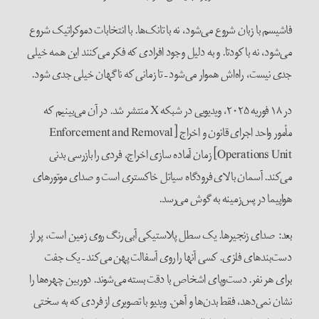
فاشیسم با زبان شروع می‌شود، نه با تانک‌ها. با انتخابات دموکراتیک شروع
می‌شود، نه با کودتا. و به دلیل وجود افرادی که فکر می‌کنند این همه خیلی
جدی نیست، راه‌اش هموار می‌شود – تا زمانی که ناگهان خیلی جدی ‌شود.
در ۱۸ فوریه ۲۰۲۵، ویدیویی در شبکه X منتشر شد. در آن می‌بینیم که
مأمور واحد اجرای قانون و اخراج [Enforcement and Removal
Operations Unit] زمان آماده‌ سازی اخراج، فردی را بازرسی بدنی
می‌کند. آسمان بالای فرودگاه سیاتل خاکستری است و صدای موتورهای
هواپیما در پس‌زمینه به گوش می‌رسد.
بعد: صدای زنجیرها. یک سطل پلاستیکی آبی رنگ روی زمین است، پر از
دست‌بندهای فلزی. کسی آنها را روی آسفالت پهن می‌کند – یک جفت
برای هر نفر. دست‌وپای اشخاص با دقت بسته می‌شوند. دوربین چهره‌ها را
نشان نمی‌دهد، فقط بدن‌ها و آهن. ویدیو با تصویری از فردی که به سختی