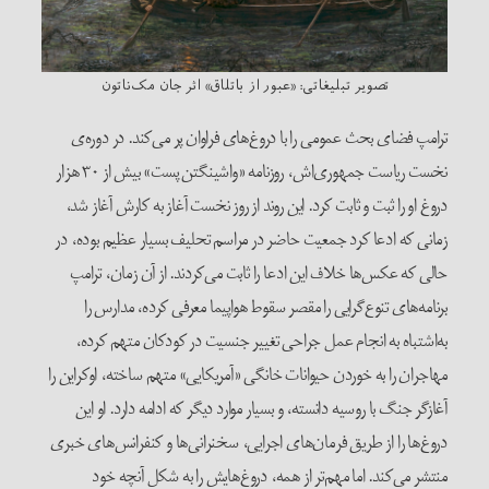
تصویر تبلیغاتی: «عبور از باتلاق» اثر جان مک‌ناتون
ترامپ فضای بحث عمومی را با دروغ‌های فراوان پر می‌کند. در دوره‌ی
نخست ریاست جمهوری‌اش، روزنامه «واشینگتن پست» بیش از ۳۰ هزار
دروغ او را ثبت و ثابت کرد. این روند از روز نخست آغاز به کارش آغاز شد،
زمانی که ادعا کرد جمعیت حاضر در مراسم تحلیف بسیار عظیم بوده، در
حالی که عکس‌ها خلاف این ادعا را ثابت می‌کردند. از آن زمان، ترامپ
برنامه‌های تنوع‌گرایی را مقصر سقوط هواپیما معرفی کرده، مدارس را
به‌اشتباه به انجام عمل جراحی تغییر جنسیت در کودکان متهم کرده،
مهاجران را به خوردن حیوانات خانگی «آمریکایی» متهم ساخته، اوکراین را
آغازگر جنگ با روسیه دانسته، و بسیار موارد دیگر که ادامه دارد. او این
دروغ‌ها را از طریق فرمان‌های اجرایی، سخنرانی‌ها و کنفرانس‌های خبری
منتشر می‌کند. اما مهم‌تر از همه، دروغ‌هایش را به شکل آنچه خود