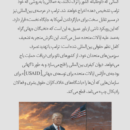
کسانی که داوطلبانه کشور را ترک نکنند، به «مکانی یا به روشی که خود
ترامپ تشخیص دهد» اخراج خواهند شد. ترامپ در عرصه‌ی بین‌المللی نیز
در مسیر تقابل سخت برای «بازگرداندن آمریکا به جایگاه نخست» قرار دارد،
که این رویکرد ناشی از باور عمیق به این است که «نخبگان جهانی‌گرا»
به‌عمد علیه ایالات متحده عمل می‌کنند. این نگرش منجر به تضعیف
کامل نظم حقوقی بین‌المللی شده است: ترامپ با تهدید تصرف
سرزمین‌های متحدان خود، از کشورهای ناتو برای دریافت حمایت باج‌
می‌خواهد. دیوان کیفری بین‌المللی را فلج می‌سازد و به طور ناگهانی
بودجه‌ی «آژانس ایالات متحده برای توسعه‌ی جهانی [USAID]» برای
سازمان‌هایی که آن‌ها را «باشگاه‌های خلاف‌کاران حقوق بشری و فعالان
رادیکال چپ» می‌نامد، قطع می‌کند.