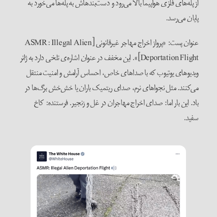
از پله‌های فلزی هواپیما بالا می‌رود و دست‌بندهاش به پله‌ها می‌خورد به
پایان می‌رسد.
عنوان پست: «پرواز اخراج مهاجر غیرقانونی [ASMR: Illegal Alien
Deportation Flight]». این مخفف در عنوان اشاره‌ی تلخی دارد به ژانر
ویدیوهای یوتیوب که با صداهای خاص، احساس آرامش و امنیت منتقل
می‌‌کنند. مثل نجواهای نرم، صدای ریتمیک باران یا خش‌خش برگ‌ها در
باد. این بار اما: صدای اخراج مهاجران در غل و زنجیر. فرستنده: کاخ
سفید.