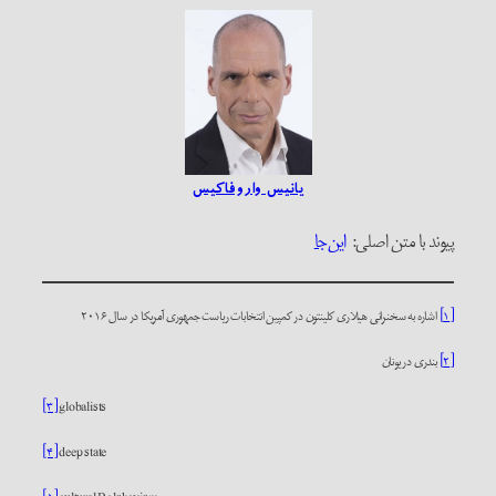
یانیس واروفاکیس
پیوند با متن اصلی:
این‌جا
[۱]
اشاره به سخنرانی هیلاری کلینتون در کمپین انتخابات ریاست جمهوری آمریکا در سال ۲۰۱۶
[۲]
بندری در یونان
[۳]
globalists
[۴]
deep state