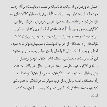
جنبش‌ها و رهبرانی که میانه‌روها ‌ناشیانه برچسب «پوپولیست» بر آنان زدند،
خود خالق این اشتیاق نبودند بلکه صرفاً با بدبینیِ انحصارگرِ کارکُشته‌ای که
بازارِ بکر تازه‌ای را یافته، از آن به سود خویش بهره‌برداری کردند. از نواحی
کارگری پیرئوس جنوبی،
[۲]
در فاصله‌ای اندک از جایی که این سطور را
می‌نویسم، تا حومه‌های پیش‌تر «سرخ» پاریس و مارسی، می‌توان دید که
بلوک‌های رأی‌دهندگان از احزاب کمونیست و سوسیال‌دموکرات به سوی
احزابی چرخیده‌اند که بنیان‌گذارانشان وارثان سیاسی موسولینی و هیتلرند.
این آفتاب‌پرست‌های سیاسی، همانند نیاکان‌شان، خود را پرچمدارانِ
طبقه‌ی کارگر محروم جلوه می‌دهند. در همین حال، در ایالات متحده،
برتری‌طلباان سفیدپوست، بنیادگرایان مسیحی، اربابان تکنوفئودال و
رأی‌دهندگانِ خسته و دل‌زده از حزب دموکرات، در ائتلافی واحد و پرشور
گرد هم آمده‌اند. ائتلافی که تاکنون دو بار کاخ سفید را از آنِ خود کرده
است.