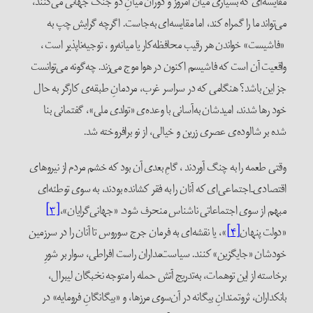
مقایسه‌ای که بسیاری میان امروز و دوران میانِ دو جنگ جهانی می‌کنند،
می‌تواند ما را گمراه‌ کند، اما مقایسه‌ای به‌جاست. اگرچه گرایش چپ به
«فاشیست» خواندن هر رقیب محافظه‌کار یا میانه‌رو ، توجیه‌ناپذیر است ،
واقعیت آن است که فاشیسم اکنون در هوا موج می‌زند. چه‌گونه می‌توانست
جز این باشد؟ هنگامی که در سراسر غرب، مردمانِ طبقه‌ی کارگر به حال
خود رها شدند، امیدشان به‌آسانی با وعده‌ی «تولدی ملی»، گفتمانی بنا
شده بر شالوده‌ی عصری زرین و خیالی، از نو برافروخته شد.
وقتی طعمه را به چنگ آوردند ، گامِ بعدی آن بود که خشم مردم از نیروهای
اقتصادی‌ـ‌اجتماعی‌ای که آنان را به فقر کشانده بودند، به سوی توطئه‌ای
مبهم از سوی اجتماعاتی ناشناس منحرف شود. «جهانی‌گرایان»،
[۳]
«دولت پنهان
[۴]
»، یا نقشه‌ای به فرمان جرج سوروس تا آنان را در سرزمین
خودشان «جایگزین» کنند. سیاست‌مداران راست افراطی، سوار بر شورِ
برخاسته از این توهمات، به‌تدریج آتش حمله را متوجه نخبگان لیبرال،
بانکداران، ثروتمندانِ بیگانه در آن‌سوی مرزها، و «بیگانگانِ فرومایه» در