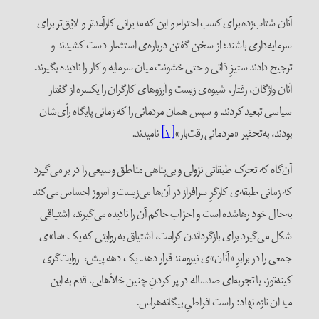
آنان شتاب‌زده برای کسب احترام و این که مدیرانی کارآمدتر و لایق‌تر برای
سرمایه‌داری باشند؛ از سخن گفتن درباره‌ی استثمار دست کشیدند و
ترجیح دادند ستیزِ ذاتی و حتی خشونت‌ میان سرمایه و کار را نادیده بگیرند.
آنان واژگان، رفتار، شیوه‌ی زیست و آرزوهای کارگران را یکسره از گفتار
سیاسی تبعید کردند. و سپس همان مردمانی را که زمانی پایگاه رأی‌شان
بودند، به‌تحقیر «مردمانی رقت‌بار»
[۱]
نامیدند.
آن‌گاه که تحرک طبقاتی نزولی و بی‌پناهی مناطق وسیعی را در بر می‌گیرد
که زمانی طبقه‌ی کارگرِ سرافراز در آن‌ها می‌زیست و امروز احساس می‌کند
به‌حال خود رهاشده است و احزاب حاکم آن را نادیده می‌گیرند، اشتیاقی
شکل می‌گیرد برای بازگرداندن کرامت، اشتیاق به روایتی که یک «ما»ی
جمعی را در برابرِ «آنان»‌ی نیرومند قرار دهد. یک دهه پیش، روایت‌گری
کینه‌توز، با تجربه‌ای صدساله در پر کردنِ چنین خلأهایی، قدم به این
میدان تازه ‌نهاد: راست افراطیِ بیگانه‌هراس.