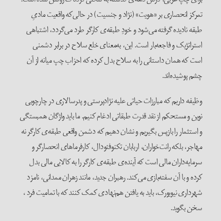
تمرکز انحصاری بر «هویت» (نژاد و جنسیت) در حالی‌که واقعیت مادیِ
طبقه نادیده گرفته می‌شود و خودِ طبقه‌ی کارگر طرد می‌گردد، اشتباهی
استراتژیک و فاجعه‌بار است. این، به‌معنای خلع سلاح در برابر دشمنی
است که همان داستانی را به سلاح بدل کرده که احزاب چپ میانه از آن
چشم پوشیده‌اند.
وظیفه داریم که مبارزات حیاتی علیه نژادپرستی و پدرسالاری در چارچوبی
نوین و مستحکم از نقد قدرت طبقاتی ادغام کنیم. ما باید واژگان همبستگی
و استثمار را بازپس بگیریم و نشان دهیم که دشمن واقعی طبقه‌ی کارگر نه
مهاجر، بلکه رانت‌خواران، اربابان تکنوفئودال، کارفرماهای انحصارگر و
سرمایه‌داران مالی است که آینده‌ی طبقه‌ی کارگر را به کالایی مالی بدل
کرده و با آن سفته‌بازی می‌کند. رهبران جدید، مانند زهران ممدانی، نامزد
شهرداری نیویورک، باید به یافتن هم‌نهادی کمک کنند که با تمامیت فرد ،
سخن بگوید.