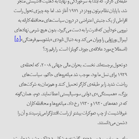
طبقه‌ی کارگر، که ابتدا به سرخوردگی و نهایتاً به ذهنیت فاشیستی منجر
شد، با پایان نظام برتون وودز در ۱۹۷۱ آغاز شد. اما چه چیزی تحول راست
افراطی از یک جنبش اعتراضی در درون سیاست‌های محافظه‌کارانه به
نیرویی خودآیین که قدرت را به دست می‌گیرد، بدون هیچ شرمی نهادهای
لیبرال بورژوایی را ویران می‌کند و به دنبال نابودی «بلشویسم فرهنگی»
[۵]
(اصطلاح مورد علاقه‌ی جوزف گوبلز) است، را رقم زد؟
دو تحول برجسته‌اند. نخست، بحران مالی جهانی ۲۰۰۸، که لحظه‌ی
۱۹۲۹ برای نسل ما بود، موجب شد میانه‌روهای حاکم، سیاست‌های
ریاضت شدید را بر طبقه‌ی کارگر تحمیل کنند و هم‌زمان به شرکت‌های
بزرگ، «همبستگی»ی دولتی سوسیالیستی اعطا نمایند. دوم، همان‌گونه
که در دهه‌های ۱۹۲۰ و ۱۹۳۰ رخ داد، میانه‌روها و محافظه‌کاران
غیرفاشیست از چپ دموکرات بیشتر از راست اقتدارگرا می‌ترسیدند و آن را
دشمن می‌دانستند.
برای چپ غربی، درس دهه‌ی گذشته به شکلی دردناک روشن شده است: