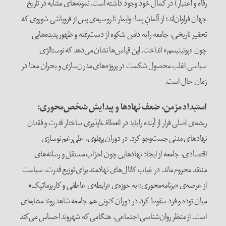
رفاه و اعتبار) در کمال خود وجود داشته است. نمونه‌های مشابه در تاریخ
جهان فراوان‌اند؛ از آلمانِ پسا-وایمار تا روسیه‌ی پس از فروپاشی شوروی که
تحقیر تاریخی، جامعه را به دامن شکوه از دست‌رفته و ظهور پدیده‌هایی
چون «پوتینیسم» انداخت. این قیاس‌ها نشان می‌دهد که نوستالژی
سیاسی اغلب محصول شکست در پروژه‌های مدرن‌سازی و بحران معنا در
زمان حال است.
استبداد مزمن، ضعف نهادها و پیدایش شخص‌محوری:
ریشه‌ی اصلی فرار از آینده را باید در انعطاف‌ناپذیری ساختار قدرت و فقدان
نهادهای مدنی جست‌وجو کرد. در دوران پهلوی، علی‌رغم نوسازی
اقتصادی، جامعه از ایجاد نهادهایی چون احزاب مستقل و رسانه‌های
منتقد محروم ماند. در غیاب کانال‌های نهادمند برای توزیع قدرت، سیاست
از عرصه‌ی «برنامه‌محوری» به حوزه‌ی «رابطه‌ی عاطفی و کاریزماتیک»
میان توده و فرد سقوط کرد.در دوران کنونی هم جامعه شاهد روند مشابه‌ای
است. از منظر روان‌شناسی اجتماعی، هنگامی که شهروند احساس می‌کند