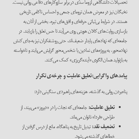
تحصیلات دانشگاهی لزوماً سدّی در برابر سازوکارهای دفاعی روانی نیست.
نخبگان نیز در معرض همان ترومای جمعی و احساس ناکامی تاریخی
هستند. در شرایط بی‌ثباتی حرفه‌ای و افق‌های تیره، بخشی از آنان به
بازسازی روایت‌های کلان هویتی روی می‌آیند تا حس تعلق را بازیابند. در
جامعه‌ای که نهادهای پایدار ضعیف‌اند، حتی روشنفکران نیز به‌جای کنش
نهادمحور، به پروژه‌های نمادین یا شخص‌محور گرایش می‌یابند و ناخواسته
به بازتولید همان الگوی «آینده‌گریزی» کمک می‌کنند.
پیامدهای واگرایی:تعلیق عاملیت و چرخه‌ی تکرار
پناه‌بردن روانی به گذشته، هزینه‌های راهبردی سنگینی دارد:
تعلیق عاملیت:
جامعه‌ای که نجات را در «دیروز» می‌بیند، از
طراحی «فردا» ناتوان می‌ماند.
تضعیف نقد:
تبدیل تاریخ به پناهگاه، مانع از درس گرفتن از
خطاهای گذشته می‌شود.