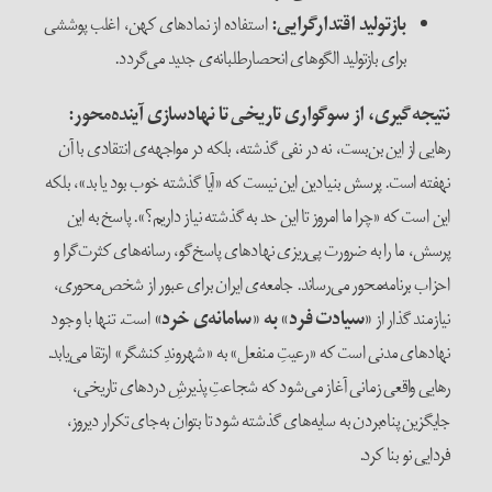
بازتولید اقتدارگرایی:
استفاده از نمادهای کهن، اغلب پوششی
برای بازتولید الگوهای انحصارطلبانه‌ی جدید می‌گردد.
نتیجه‌گیری، از سوگواری تاریخی تا نهادسازی آینده‌محور:
رهایی از این بن‌بست، نه در نفی گذشته، بلکه در مواجهه‌ی انتقادی با آن
نهفته است. پرسش بنیادین این نیست که «آیا گذشته خوب بود یا بد»، بلکه
این است که «چرا ما امروز تا این حد به گذشته نیاز داریم؟». پاسخ به این
پرسش، ما را به ضرورت پی‌ریزی نهادهای پاسخ‌گو، رسانه‌های کثرت‌گرا و
احزاب برنامه‌محور می‌رساند. جامعه‌ی ایران برای عبور از شخص‌محوری،
نیازمند گذار از
«سیادت فرد» به «سامانه‌ی خرد»
است. تنها با وجود
نهادهای مدنی است که «رعیتِ منفعل» به «شهروندِ کنشگر» ارتقا می‌یابد.
رهایی واقعی زمانی آغاز می‌شود که شجاعتِ پذیرشِ دردهای تاریخی،
جایگزین پناه‌بردن به سایه‌های گذشته شود تا بتوان به‌جای تکرار دیروز،
فردایی نو بنا کرد.