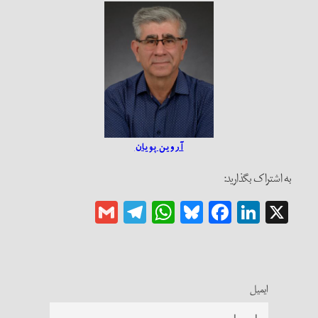
آروین پویان
به اشتراک بگذارید:
Gmail
Telegram
WhatsApp
Bluesky
Facebook
LinkedIn
X
ایمیل