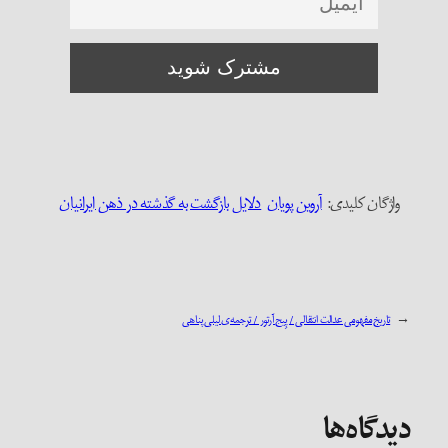
واژگان کلیدی:‌
آروین پویان
دلایل بازگشت به گذشته در ذهن ایرانیان
←
تاریخ مفهومی عدالت انتقالی / پِیج آرتور / ترجمه‌ی لیلی پناهی
دیدگاه‌ها