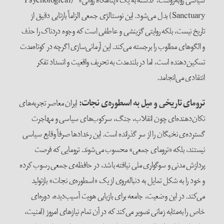
سیاسی روبه‌روست، گذشته به یک «پناهگاه روانی» (Psychological
Sanctuary) بدل می‌شود. این نوستالژی جمعی الزاماً بازتابی دقیق از
تاریخ نیست، بلکه روایتی گزینشی و عاطفی است که وجوه دردناک را حذف
و الگوهای مطلوب را برجسته می‌کند. این آرمانی‌سازی اگرچه در کوتاه‌مدت
تسکین‌دهنده است، اما در بلندمدت به تحریف واقعیت و انسداد تفکر
انتقادی می‌انجامد.
ترومای تاریخی و میل به اسطوره‌ی نجات:
ایران معاصر تجربه‌های
تکان‌دهنده‌ای چون انقلاب، جنگ، سرکوب‌های سیاسی و مهاجرت
گسترده‌ی نخبگان را از سر گذرانده است. این رخدادها صرفاً وقایع سیاسی
نیستند، بلکه «ترومای جمعی» محسوب می‌شوند. ترومایی که فرصت
پردازش مدنی و سوگواری ملی نیافته باشد، در حافظه‌ی جمعی رسوب کرده
و خود را به شکل تمایل به دنباله‌روی از یک «اسطوره‌ی نجات» بازتولید
می‌کند. در این وضعیت، جامعه برای بازیابی هویت آسیب‌دیده، دوره‌ای
خاص را به‌مثابه زمانی تصویر می‌کند که در آن تمام نیازهای امروز (امنیت،