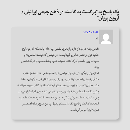
یک پاسخ به “بازگشت به گذشته در ذهن جمعی ایرانیان /
آروین پویان”
۶ اسفند ۱۴۰۴
M
تقدس ریشه در ارتجاع دارد و ارتجاع و تقدس رویه های یک سکه اند چون اوج
شکوه دین در عصر شبانی و فیودالیست، در جوامعی که نتوانسته اند مدرنیته و
تحولات نوین جامعه را درک کنند، همیشه شکوه و عظمت خود را در گذشته می
بینند
اما از جهتی دیگر وقتی خود را با جوامع پیشرفته مقایسه می کنند به عمق عقب
ماندگی خویش واقف میشوند ولی در بین این دو رویداد تاریخی سرگردان میمانند
مانند حماری که بین دو توبره هم فاصله قرار گرفته نمیداند به کدام سو برود هرگاه به
پیشرو. نکاه میکند دلش مدرنیزاسیون و مدرنیته را می ژلبد وچون راه را دشوار می بیند
پس میل دارد به عقب سرش باز گردد. چنین جامعه به علت دو میخه شده قادر به
انتخاب باصلابت و قاطع یک راه نیست و پاندول وار بین شیخ و شاه یا مذهب و
مدرنیته اویزان و سرگردانست.