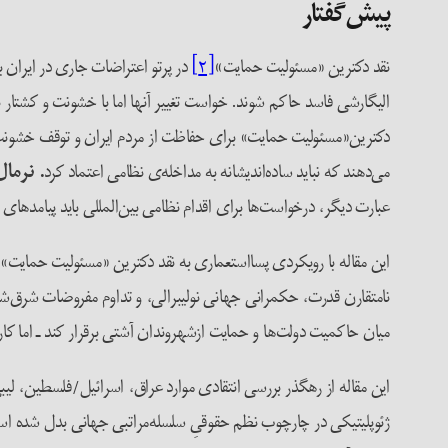
پیش‌گفتار
نقد دکترین «مسئولیت حمایت
»
[۲]
الیگارشی فاسد حاکم شوند. خواست تغییر آنها اما با خشونت و کشتار 
دکترین«مسئولیت حمایت» برای حفاظت از مردم ایران و توقف خشونت
می‌دهند که نباید ساده‌اندیشانه به مداخله‌ی نظامی اعتماد کرد
. نرما
عبارت دیگر، درخواست‌ها برای اقدام نظامی بین‌المللی باید پیامدهای 
این مقاله با رویکردی پسااستعماری به نقد دکترین «مسئولیت حمایت» د
نامتقارن قدرت، حکمرانی جهانی نولیبرالی، و تداوم مفروضات شرق‌شن
میان حاکمیت دولت‌ها و حمایت ازشهروندان آشتی برقرار کند ـ اما کار
این مقاله از رهگذر بررسی انتقادی موارد عراق، اسرائیل/فلسطین، لی
ژئوپلیتیکی در چارچوب نظم حقوقیِ سلسله‌مراتبی جهانی بدل شده است