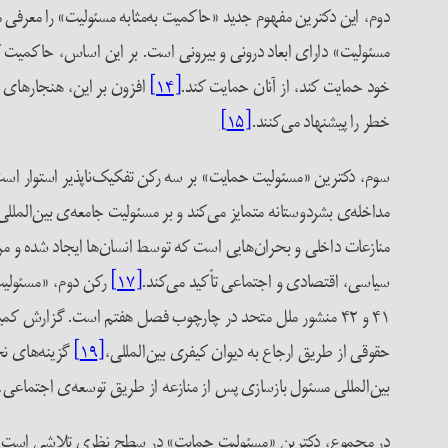
دوم، این دکترین مفهوم جدید «حاکمیت به‌مثابه مسئولیت» را معرفی م
مسئولیت» دارای ابعاد درونی و بیرونی است. بر این اساس، حاکمیت ک
خود حمایت کند، از آنان حمایت کند.
[۱۴]
افزون بر این، هنجارهای 
خطر را پیشنهاد می‌کنند.
[۱۵]
سوم، دکترین «مسئولیت حمایت» بر سه رکن تفکیک‌ناپذیر استوار است
مداخله‌ی بشردوستانه متمایز می‌کند و بر مسئولیت جامعه‌ی بین‌الم
منازعات داخلی و بحران‌هایی است که توسط انسان‌ها‌ ایجاد شده و م
سیاسی، اقتصادی و اجتماعی تأکید می‌کند.
[۱۷]
رکن دوم، «مسئولیت
۴۱ و ۴۲ منشور ملل متحد در چارچوب فصل هفتم است. گزارش کمیسیون بین‌المللی مداخله و حاکمیت دولت‌ها
حقوقی از طریق ارجاع به دیوان کیفری بین‌المللی،
[۱۹]
گزینه‌های نخ
بین‌المللی مسئول بازسازی پس از منازعه از طریق توسعه‌ی اجتماعی
در مجموع، دکترین «مسئولیت حمایت» در سطح نظری تلاشی است برای