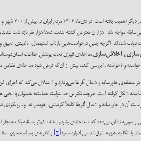
در پرتو اعتراضات جا
بی‌سابقه‌ مواجه شد: هزاران معترض کشته شدند، ده‌ها هزار نفر بازداشت شدند
 دولت شده‌اند. اگرچه چنین درخواست‌هایی بازتاب استیصال، ناامیدی عمیق
ل‌سازی
یا
اخلاقی‌سازی
مداخله‌ی قهری تحت پوشش حفاظت انسان‌دوستانه می‌ت
خواسته و ناخواسته را بررسی کنند، پیش از آن‌که فرض شود مداخله‌ی نظامی می‌توا
ر منطقه‌ی خاورمیانه و شمال آفریقا می‌پردازد و استدلال می‌کند که اجرای این 
اسانه شکل گرفته است. هرچند دکترین «مسئولیت حمایت» به‌عنوان پاسخی هنجاری
بست آن در خاورمیانه و شمال آفریقا کاملاً گزینشی، خودسرانه، وبا رویکردی ت
بی و سوریه نشان می‌دهد که «مداخله‌ی بشردوستانه» کم‌تر به‌مثابه یک هنجار
. با اتکا به مفهوم شرق‌شناسی ادوارد سعید
[۳]
و نظریه‌ی پسااستعماری، مقاله