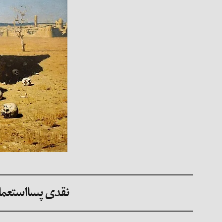
نقدی پسااستعمار