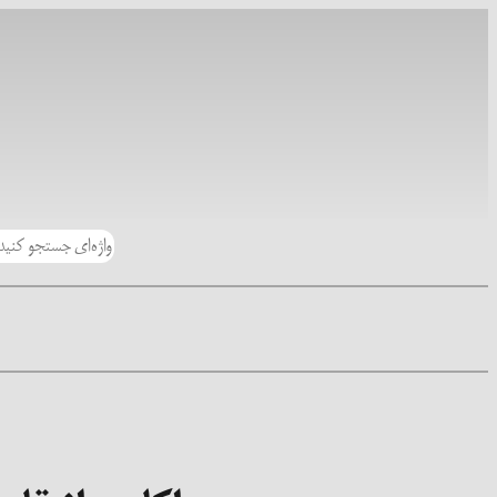
رفتن
به
محتوا
جستجو