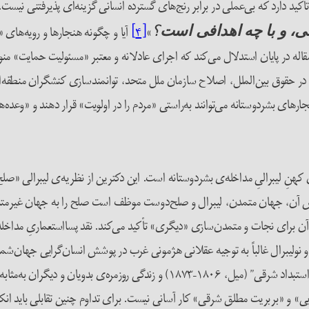
تأکید دارد که بی‌عملی در برابر رنج‌های گسترده انسانی گزینه‌ای پذیرفتنی نی
»
[۴]
آیا و چگونه هنجارها و رویه‌های «
 و با چه اهدافی است
؟
مقاله در پایان استدلال می‌کند که اجرای عادلانه و معتبر «مسئولیت حمایت» م
در حقوق بین‌الملل، اصلاح سازمان ملل متحد، توانمندسازی کنشگران منطقه‌
های بشردوستانه می‌توانند به‌راستی «مردم را در اولویت» قرار دهند و «وعده
کهنِ لیبرالیِ مداخله‌ی بشردوستانه است. این دکترین از نظریه‌ی لیبرالی «صلح
ساس آن، جهان متمدن، لیبرال و صلح‌دوست موظف است صلح را به جهان غیرمتمدن
ن برای نجات و متمدن‌سازی «دیگری» تأکید می‌کند. نقد پسااستعماریِ مداخله
 نولیبرال غالباً به‌ توجیه عقلانی‌ هژمونی غرب در پوشش انسان‌گرایی جهان‌ش
ی» و «بربریت مطلق شرقی» کار آسانی نیست. برای تداوم چنین تقابلی باید انکار