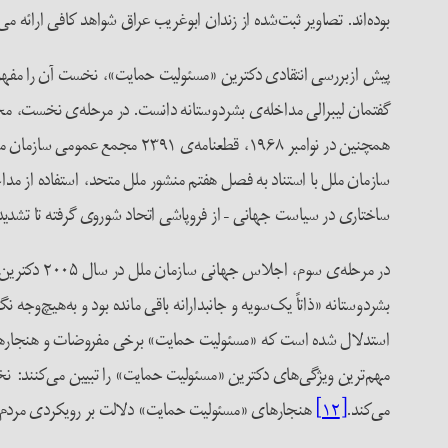
بوده‌اند. تصاویر ثبت‌شده از زندان ابوغریب عراق شواهد کافی ارائه
پیش ازبررسی انتقادی دکترین «مسئولیت حمایت»، نخست آن را مفهوم‌
گفتمان لیبرالی مداخله‌ی بشردوستانه دانست. در مرحله‌ی نخست، مجمع عمومی سازمان ملل متحد در سال ۱۹۴۸ «کنوانسیون منع و مج
همچنین در نوامبر ۱۹۶۸، قطعنامه‌ی ۲۳۹۱ مجمع عمومی سازمان ملل، جنایات جنگی و جنایات علیه بشریت را به‌عنوان دو جرم الزام‌آور در حقوق بین‌الملل به رسمیت شناخت.
سازمان ملل با استناد به فصل هفتم منشور ملل متحد، استفاده از مد
ساختاری در سیاست جهانی – از فروپاشی اتحاد شوروی گرفته تا تشدید
در مرحله‌ی
بشردوستانه «ذاتاً یک‌سویه و جانبدارانه باقی مانده بود و به‌هیچ‌و
استدلال شده است که «مسئولیت حمایت» برخی مفروضات و هنجارهای ک
مهم‌ترین ویژگی‌های دکترین «مسئولیت حمایت» را تبیین می‌کنند: نخس
می‌کند.
[۱۲]
هنجارهای «مسئولیت حمایت» دلالت بر رویکردی مردم‌محو