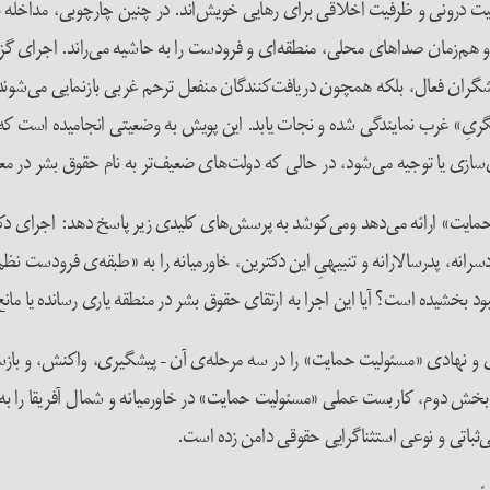
عاملیت درونی و ظرفیت اخلاقی برای رهایی خویش‌اند. در چنین چارچوبی، مداخله
و هم‌زمان صداهای محلی، منطقه‌ای و فرودست را به حاشیه می‌راند. اجرای گزی
نشگران فعال، بلکه همچون دریافت‌کنندگان منفعل ترحم غربی بازنمایی می‌شوند. 
یگریِ» غرب نمایندگی شده و نجات یابد. این پویش به وضعیتی انجامیده است که م
سازی یا توجیه می‌شود، در حالی که دولت‌های ضعیف‌تر به نام حقوق بشر در مع
ایت» ارائه می‌دهد ومی‌کوشد به پرسش‌های کلیدی زیر پاسخ دهد: اجرای دکترین
انه، پدرسالارانه و تنبیهیِ این دکترین، خاورمیانه را به «طبقه‌ی فرودست 
ود بخشیده است؟ آیا این اجرا به ارتقای حقوق بشر در منطقه یاری رسانده یا ما
مقاله در دو بخش سامان یافته است. بخش نخست، سیر تحول فکری و نها
 دوم، کاربست عملی «مسئولیت حمایت» در خاورمیانه و شمال آفریقا را به‌طور ان
ثباتی و نوعی استثناگرایی حقوقی دامن زده است.