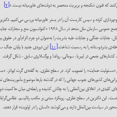
 می‌کنند که فنون شکنجه و بربریت منحصر به دولت‌های خاورمیانه نیست.»
[۷]
پردازی کرده و سپس کاربست آن را در بستر خاورمیانه بررسی می‌کنیم. دکترین
ازات جنایت نسل‌کشی» را تصویب کرد که از ژانویه‌ی ۱۹۵۱ لازم‌الاجرا شد.
اخله‌ی بشردوستانه را به رسمیت شناخت.
[۱۰]
 کشتارهای جمعی در لیبریا، سومالی، رواندا و یوگسلاوی سابق – شکل گرفت.
 سوم، اجلاس جهانی سازمان ملل در سال ۲۰۰۵ دکترین «مسئولیت حمایت» را تصویب کرد. در سطح نظری، به گف
جه نگرانی‌های کشورهای جنوب جهانی را که در گذشته بارها موضوع مأموریت‌های ت
لیدی در اخلاق بین‌المللی را به چالش کشیده و رابطه‌ی میان حاکمیت دولت 
ت، این دکترین در سطح نظری، رویکرد مبتنی بر مکتب رئالیسم، نظامی‌گرایانه 
ر در سیاست بین‌الملل دارند و می‌کوشند «انسان را در اولویت» قرار دهند.