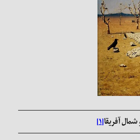
 شمال آفریقا
[۱]