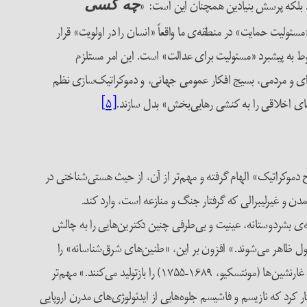
ست. بلکه پرسش بنیادین همچنان این است: «
چه کسی
مسئولیت حمایت» در منطقه‌ی ما واقعاً «انسان را در اولویت» قرار
نوط به پیشبرد «مسئولیت برای عدالت» است. این امر مستلزم
ای و مردمی، بسیج افکار عمومی جهانی، و دموکراتیک‌سازی نظم
‌های اخلاقی را به کنشی رهایی‌بخش» بدل سازند.
[۵]
 دموکراتیک» الهام گرفته و مهم‌تر از آن، از حیث هستی‌شناختی در
 و غیرلیبرالی که گرفتار جنگ و منازعه است، وارد کند.
‌ی بشردوستانه، عینیت و بی‌طرفی چنین دکترین‌هایی را به چالش
مول ظاهر می‌شوند.» افزون بر این، «طنین‌های شرق‌شناسانه» را
می‌توان در این گفتمان‌ها بازشناخت؛ زیرا آن‌ها امروز، «تصاویر دیروزِ “استبداد شرقی” (میل، ۱۸۰۶–۱۸۷۳) و زندگی روزمره‌ی بدویان و دیگران به‌مثابه غارنشین‌ها (مونتسکیو، ۱۶۸۹–۱۷۵۵) را بازتولید می‌کنند.» مهم‌تر
 کرد که نازیسم و فاشیسم جلوه‌هایی از ایدئولوژی‌های مدرن اروپایی