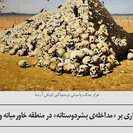
فرازِ جنگ، واسیلی ورشچاگین (ویکی آرت)
ی بر «مداخله‌ی بشردوستانه» در منطقه خاورمیانه و