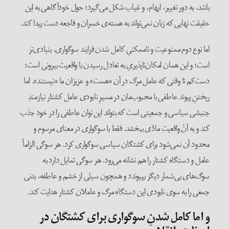
باشد، به دور تغییر، ابهام، و غیاب شکل می‌گیرد؛ حول خودآگاهی به این
حقیقت نهایی که زبان نمی‌تواند به هسته‌ی خسران و فاجعه دست پیدا کند.
اما نوع دوم ممنوعیت و ناممکنیِ کامل شدن فرایند سوگواری، بنیادی‌تر
است؛ و این همان امکان‌ناپذیریِ به تعادل رسیدن با واقعیت بیرونی است؛
دست‌کم تا وقتی که عامل مرگ در آن «هست» و عزیزان ما «نیستند». اما
ریختنِ پیوند عاطفی با محبوب‌مان در مسیرِ نابودی عامل کشتار نیازمندِ
جنبشی سیاسی و جمعیتی است که بتواند این توان عاطفی را در خود جذب
کند و به آنْ واقعیت مادّی ببخشد. فقط با سوگواری در معنای مرسوم و
محدود آن نمی‌شود برای کشتگان سیاسی سوگواری کرد. هر سوگی الزاماً
عامل و دستگاه کشتار را هم نشانه می‌رود. هر سوگی تمایل دارد به
سوگ‌های بی‌شمار دیگر بپیوندد و همچون سیلی از خشم و عاطفه، بدنی
جمعی را به سوی نابودی این دستگاه مرگ و عاملان کشتار هدایت کند.
و اما کامل شدنِ سوگواری برای کشتگان در