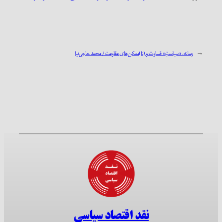
←
رسانه، «سیاستِ» قساوت و (نا)ممکن‌های مقاومت / محمد حاجی‌نیا
نقد اقتصاد سیاسی