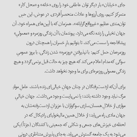
جای «خیابان» بار دیگر توان عاطفی خود را روی «خانه» و «محل کار»
متمرکز کنیم، روی آرزوها و عادات منحصراً فردی. در عوض، این حسِ
توان‌مندی عظیمِ «غیرواقع‌گرایانه»، همزمان که با آیین‌های همراه خود، آن
جهان تخیلی را زنده نگه می‌دارد، پیوندمان با آن زندگی روزمره و «معمولیِ»
پیشافاجعه را سست می‌کند، تا بتوانیم بارِ خسران را همچنان درون
روزمره‌مان حمل کنیم: با نپذیرفتنِ «روزمره» شدن زندگی، با بروز عمومیِ
سوگی که مدام اعلام می‌کند که هیچ چیز به حالت قبل برنمی‌گردد و هیچ
زندگی معمولی روزمره‌ای برای ما وجود نخواهد داشت.
برای آن‌که ازدست‌رفتگان در چنان جهانِ خیالی‌ای زنده باشند، عاملِ مولدِ
مرگ نباید وجود داشته باشد؛ یا نمی‌بایست وجود می‌داشت. جهان خیالیِ
موازی از خلالِ همسان‌سازی سوگواران با عزیزانِ ازدست‌رفته‌شان به
جهان مادی راه می‌یابد؛ از خلال همین مالیخولیای رادیکال که در
لحظه‌ی خیزش‌های جمعی و شکلی که جمعیتی با کشتگان (جزئاً) یکی
می‌شود به یک جامعه گسترش می‌یابد. به‌جای پذیرشِ متناظری درونی