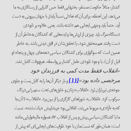
کشتار، مثلاً حکومت مستقر، به‌تنهایی فقط حس گذرایی از رستگاری‌ به ما
می‌دهد. این لحظه، برای آن‌که تعادلی نسبتاً پایدار با جهان بیرونی به دست
آید، حتماً باید وجهی ایجابی هم داشته باشد. یعنی علاوه بر نابودی
دستگاه مرگ باید چیزی از ارزش‌ها و ایده‌هایی که کشتگان به‌خاطر آن از
دست رفتند هم محقق شود، یا تحقق‌شان در افق دیدنی باشد. به خاطر
همین است که سوگواری برای کشتگان سیاسی دهه‌‌های چهل و پنجاه (و
قبل از آن)، با وجود نابودی عامل کشتار بی‌واسطه، هیچ‌وقت کامل نشد.
«انقلاب فقط مدت کمی به فرزندان خود
و بار دیگر آن‌ها را به کابل بست و جلوی
مرخصی داده بود»
[۱۱]
جوخه‌ی تیرباران بُرد. «انقلاب» زنان و خلق‌های تحت ستم را بی‌درنگ
سرکوب کرد. «انقلاب» شوراهای کارگری را از بین برد. «انقلاب» تا آن‌جا
که به «آزادی» مربوط می‌شد، انقلابی بود «پیشاپیش خیانت‌شده». نسبت
ما با کشتگان سیاسیِ پیش و پس از انقلاب ۵۷ همواره مالیخولیایی مانده
است؛ همان‌طور که نسبت‌مان با خود ظرفیت‌های ایجابی‌ای که پیش از