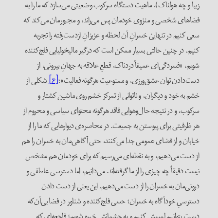
زیبا و چه هولناک)، ماهیت دستگاه سرکوب وضعیتی می‌سازد که ما را به
فضاهای شخصی و منزوی خودمان پس می‌راند، و مجبورمان می‌کند که
سعی کنیم در تنهاییْ خسرانِ آن لحظه و عزیزانِ از‌دست‌رفته را تجربه
کنیم. در چنین حالتی بسیار ممکن است که درگیر مالیخولیایی فلج‌کننده
شویم، «فسردگی‌ای عمیقاً دردناک، قطعِ علاقه به جهانِ بیرونی، از
دست‌دادن توان عشق‌ورزی، و ممنوعیت هرگونه فعالیت»؛
[۶]
شکلی از
خشم به خود و دیگران، و ناتوانی از تمرکز خشم روی ماشین کشتار و
سرکوب، و در نتیجه‌ حال‌وهوایی فاقد هرگونه محتوای سیاسی و محروم از
هر ظرفیتی برای پیوستن به جمیعت. در محاصره‌ی دیوارهایی که ما را از
خیابان و از فضای عمومی جدا می‌کنند، حتی آگاهی‌مان به خسران را هم
از دست می‌دهیم، و به نقطه‌ای می‌رسیم که برای خودمان هم مشخص
نیست دقیقاً چه چیزی را از ما گرفته‌اند. می‌دانیم، اما دسترسی عاطفی و
درونی‌مان به خسران را از دست می‌دهیم. این یعنی از دست دادن
دسترسیِ خودآگاه به خسران؛ حسی فلج‌کننده و شناور در فضا بی‌آن‌که
درست بتوانیم لمسش کنیم و به چشمانش خیره شویم؛ فاجعه‌ای که