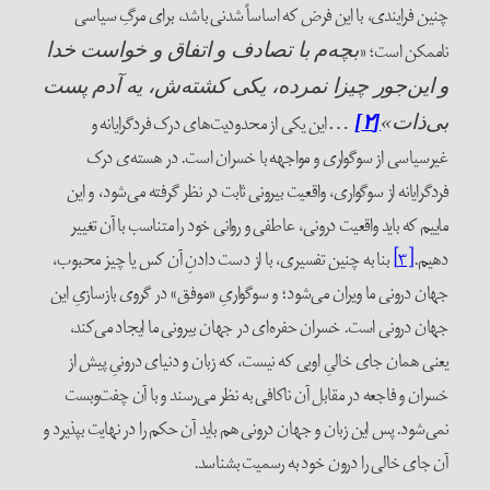
چنین فرایندی، با این فرض که اساساً شدنی باشد، برای مرگِ سیاسی
ناممکن است؛ «
بچه‌م با تصادف و اتفاق و خواست خدا
و این‌جور چیزا نمرده، یکی کشته‌ش، یه آدم پست
این‌ یکی از محدودیت‌های درک فردگرایانه‌ و
بی‌ذات»
[۲]
…
غیرسیاسی از سوگواری و مواجهه با خسران است. در هسته‌ی درک
فردگرایانه از سوگواری، واقعیت بیرونی ثابت در نظر گرفته می‌شود، و این
ماییم که باید واقعیت درونی، عاطفی و روانی خود را متناسب با آن تغییر
دهیم.
[۳]
بنا به چنین تفسیری، با از دست دادنِ آن کس یا چیز محبوب،
جهان درونی ما ویران می‌شود؛ و سوگواریِ «موفق» در گروی بازسازیِ این
جهان درونی است. خسران حفره‌ای در جهان بیرونی ما ایجاد می‌کند،
یعنی همان جای خالیِ اویی که نیست، که زبان و دنیای درونیِ پیش از
خسران و فاجعه در مقابل آن ناکافی به نظر می‌رسند و با آن چفت‌و‌بست
نمی‌شود. پس این زبان و جهان درونی هم باید آن حکم را در نهایت بپذیرد و
آن جای خالی را درون خود به رسمیت بشناسد.