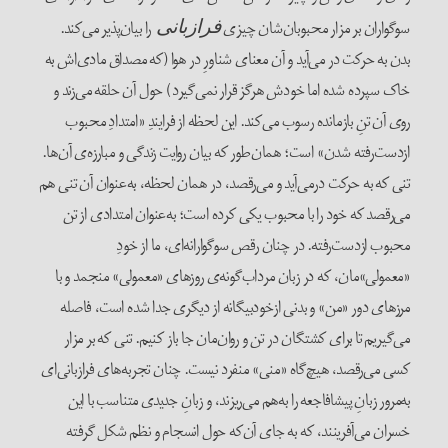
سوگواران بر مزار محبوبان‌شان چیزی
را بیان‌پذیر می‌کند.
فرازبانی
بدن به حرکت در می‌آید و آن معنای شناورِ در هوا (که مصداق مادی‌اش به
خاک سپرده شده اما خودش هرگز قرار نمی‌گیرد) حول آن حلقه می‌زند و
روی آن تنِ بازمانده رسوب می‌کند. این لحظه از فرایندِ «امتدادِ محبوب
از‌دست‌رفته شدن» است؛ همان‌طور که بیان روایت زندگی و مبارزه‌ی آن‌ها.
تنی که به حرکت درمی‌آید و می‌رقصد، در همان لحظه، به‌عنوان آن تنی هم
می‌رقصد که خود را با محبوب یکی کرده است؛ به‌عنوان امتدادی از تن
محبوب از‌دست‌رفته. در چنان رقص سوگوارانه‌ای، ما از خودِ
«معمولی‌»مان، که در زبان مرداب‌گونه‌ی روزهای «معمولی» منجمد و با
مرزهای دور «من» و بدنی ازخودبیگانه از دیگری جدا شده است، فاصله
می‌گیریم تا برای کشتگان در تن و روان‌مان جا باز کنیم. تنی که بر مزار
کسی می‌رقصد، هیچ‌گاه «منی» منفرد نیست. چنان تجربه‌های فرازبانی‌ای
به‌مرور زبانِ پیشافاجعه را به‌هم می‌ریزند، و زبانِ جدیدی متناسب با این
خسران می‌آفرینند، که به جای آن‌که حول انسجام و نظم شکل گرفته