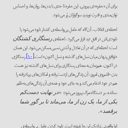
برای آن «حفره»ی بیرونی، این حفره تا حدی با بدن‌ها، روان‌ها، و احساسِ
توان‌مندی و قدرتِ نوپدیدِ سوگواران پُر می‌شود.
لحظه‌ی انقلاب – آن‌گاه که عاملِ بی‌واسطه‌ی کشتار نابود می‌شود یا
نابودی‌اش در افقِ دید قرار می‌گیرد – لحظه‌ی
رستگاری کشتگان
است؛ لحظه‌ای که در آن تعادل و آشتیِ نسبی ممکن می‌شود. این همان
«توافقِ پنهان میان نسل‌های گذشته و نسلِ اکنون» است.
[۱۰]
رستگاری
در اکنون، هم‌زمان به معنای رستگاری برای نسل‌های گذشته نیز هست.
بدن-قلمروی امروز، آن زندگی‌های ازدست‌رفته و امکان‌های بربادرفته را
هم در خود ادغام می‌کند و به جای خود و همه‌ی آن زندگی‌های به‌ظلم
ستانده، بر دستگاه مرگ پیروز می‌شود:
«در نهایت دست‌کم
یکی از ما، یک زن از ما، می‌ماند تا بر گورِ شما
برقصد».
اما واقعیتی تراژیک این‌جا نفهته است. نابود کردن عامل بی‌واسطه‌ی