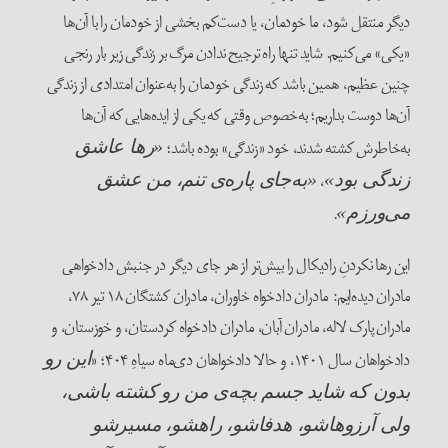
دیگر منتقل شود، ما خودمان، یا دست‌کم بخشی از خودمان را با آن‌ها
«یکی» می‌کنیم. شاید تنها راه ترجیح ندادن مرگ بر زندگی زیر بار رنجی
چنین عظیم، همین باشد که زندگی خودمان را به‌عنوان امتدادی از زندگی
آن‌ها دوست بداریم؛ به‌خصوص وقتی که یکی از ایده‌هایی که آن‌ها
به‌خاطرش کشته شدند، خود «زندگی» بوده باشد؛
«رها عاشق
،
زندگی بود»
«به‌جای پاره‌ی تنم، من عشق
.
می‌ورزم»
این رها نکردنِ رادیکال را بیش‌تر از هر جای دیگر در جنبش دادخواهی
مادران دیده‌ایم: مادران دادخواه خاوران، مادران کشتگان ۱۸ تیر ۷۸،
مادران پارک لاله، مادران آبان، مادران دادخواه کردستان، و خوزستان، و
دادخواهان سال ۱۴۰۱، و حالا دادخواهان دی‌ماه سیاهِ ۴۰۴؛ «
این رو
بدون که شاید جسم بچه‌ی من رو کشته باشی،
ولی آرزوهاشو، هدفاشو، راهشو، مسیرشو