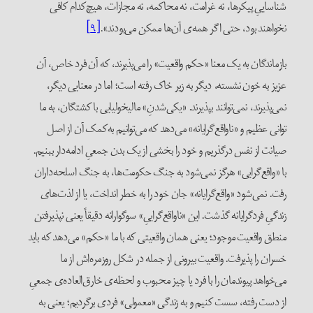
شناساییِ پیکرها، نه غرامت، نه محاکمه‌، نه مجازات، هیچ‌کدام کافی
نخواهند بود، حتی اگر همه‌ی آن‌ها ممکن می‌بودند».
[۹]
بازماندگان به یک معنا «حکم واقعیت» را می‌پذیرند، که آن فرد خاص، آن
عزیز به خون نشسته، دیگر به زیر خاک رفته است؛ اما در معنایی دیگر،
نمی‌پذیرند، نمی‌توانند بپذیرند. «یکی‌شدنِ» مالیخولیایی با کشتگان، به ما
توانی عظیم و «ناواقع‌گرایانه» می‌دهد که می‌توانیم به‌کمک آن از اصل
صیانت از نفس درگذریم و خود را بخشی از یک بدن جمعیِ ادامه‌دار ببنیم.
با «واقع‌گرایی» هرگز نمی‌شود به جنگ حکومت‌ها، به جنگ اسلحه‌داران
رفت. نمی‌شود «واقع‌گرایانه» جان خود را به خطر انداخت، یا از لذت‌های
زندگیِ فردگرایانه گذشت. این «ناواقع‌گراییِ» سوگوارانه دقیقاً یعنی نپذیرفتن
منطق واقعیت موجود؛ یعنی همان واقعیتی که با ما «حکم» می‌دهد که باید
خسران را پذیرفت. واقعیت بیرونی از جمله در شکل روزمره‌اش از ما
می‌خواهد پیوندمان را با فرد یا چیز محبوب و لحظه‌ی خارق‌العاده‌ی جمعیِ
از دست رفته، سست کنیم و به زندگی «معمولی» فردی برگردیم؛ یعنی به