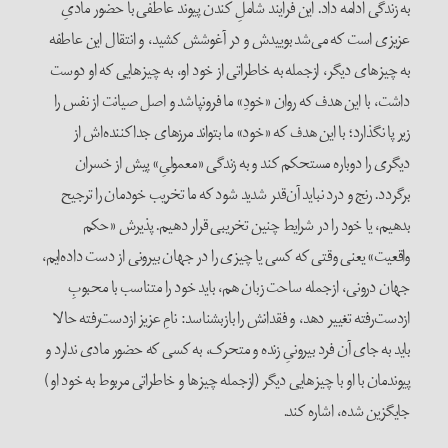
به زندگی ادامه داد. این فرایند شاملِ کندن پیوند عاطفی با حضور مادیِ
عزیزی است که می‌شد بوییدش و در آغوشش کشید، و انتقال این عاطفه
به چیزهای دیگر، ازجمله به خاطراتی از خود او، به چیزهایی که او دوست
داشت، با این هدف که روان «خودِ» ما فرونپاشد و اصل صیانت از نفس را
زیر پا نگذارد؛ با این هدف که «خود» ما بتواند مرزهای جداکننده‌اش از
دیگری را دوباره مستحکم کند و به زندگی «معمولیِ» پیش از خسران
برگردد. رنج و درد نباید آن‌قدر شدید شود که ما تخریب خودمان را ترجیح
بدهیم، یا خود را در شرایط چنین تخریبی قرار دهیم. پذیرش «حکم
واقعیت» یعنی وقتی که کسی یا چیزی را در جهان بیرونی از دست داده‌ایم،
جهان درونی، ازجمله ساحت زبان هم، باید خود را متناسب با محبوبِ
از‌دست‌رفته تغییر دهد، و فقدانش را بازبشناسد: نامِ عزیز از‌دست‌رفته حالا
باید به جای آن فرد بیرونیِ زنده و متحرک، به کسی که حضور مادی ندارد و
پیوندمان با او با چیزهایی دیگر (ازجمله چیزها و خاطراتی مربوط به خود او)
جایگزین شده، اشاره کند.