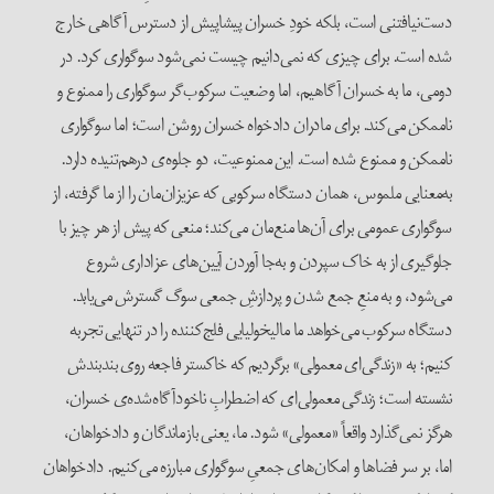
دست‌نیافتنی است، بلکه خودِ خسران پیشاپیش از دسترس آگاهی خارج
شده است. برای چیزی که نمی‌دانیم چیست نمی‌شود سوگواری کرد. در
دومی، ما به خسران آگاهیم، اما وضعیت سرکوب‌گر سوگواری را ممنوع و
ناممکن می‌کند. برای مادران دادخواه خسران روشن است؛ اما سوگواری
ناممکن و ممنوع‌ شده است. این ممنوعیت، دو جلوه‌ی درهم‌تنیده دارد.
به‌معنایی ملموس‌، همان دستگاه سرکوبی که عزیزان‌مان را از ما گرفته، از
سوگواری عمومی برای آن‌ها منع‌مان می‌کند؛ منعی که پیش از هر چیز با
جلوگیری از به خاک سپردن و به‌جا آوردن آیین‌های عزاداری شروع
می‌شود، و به منعِ جمع شدن و پردازشِ جمعی سوگ گسترش می‌یابد.
دستگاه سرکوب می‌خواهد ما مالیخولیایی فلج‌کننده را در تنهایی تجربه
کنیم؛ به «زندگی‌ای معمولی» برگردیم که خاکستر فاجعه روی بندبندش
نشسته است؛ زندگی‌ معمولی‌ای که اضطرابِ ناخودآگاه‌شده‌ی خسران،
هرگز نمی‌گذارد واقعاً «معمولی» شود. ما، یعنی بازماندگان و دادخواهان،
اما، بر سر فضاها و امکان‌های جمعیِ سوگواری مبارزه می‌کنیم. دادخواهان