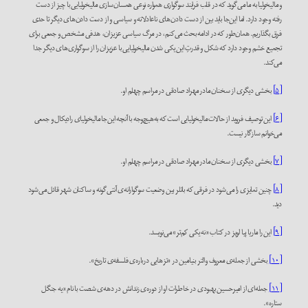
و مالیخولیا به ما می‌گوید که در قلب فرایند سوگواری همواره نوعی همسان‌سازی مالیخولیایی با چیز از دست
رفته وجود دارد. اما این‌جا باید بین از دست دادن‌های ناعادلانه و سیاسی و از دست دادن‌های دیگر تا حدی
فرق بگذاریم. همان‌طور که در ادامه بحث می‌کنم، در مرگ سیاسی عزیزان، هدفی مشخص و جمعی برای
تجمیع خشم وجود دارد که شکل و قدرتِ این یکی شدن مالیخولیایی با عزیزان را از سوگواری‌های دیگر جدا
می‌کند.
[۵]
بخشی دیگری از سخنان مادر مهراد صادقی در مراسم چهلم او.
[۶]
این توصیف فروید از حالات مالیخولیایی است که به‌هیچ‌وجه با آنچه این‌جا مالیخولیای رادیکال و جمعی
می‌خوانم سازگار نیست.
[۷]
بخشی دیگری از سخنان مادر مهراد صادقی در مراسم چهلم او.
[۸]
چنین تمایزی را می‌شود در فرقی که باتلر بین وضعیت سوگوارانه‌ی آنتی‌گونه و ساکنان شهر قائل می‌شود
دید.
[۹]
این را ماریا پیا لوپز در کتاب «نه یکی کم‌تر» می‌نویسد.
[۱۰]
بخشی از جمله‌ی معروف والتر بنیامین در «تزهایی درباره‌ی فلسفه‌ی تاریخ».
[۱۱]
جمله‌ای از امیرحسین بهبودی در خاطرات او از دوره‌ی زندانش در دهه‌ی شصت با نام «یه جنگل
ستاره».