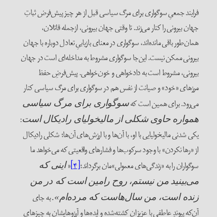
فرایند جمعیِ سوگواری برای مرگ سیاسی قبل از هر چیز پیش‌فرض ثباتِ
جهان بیرونی را کنار می‌زند. تا وقتی جهان بیرونی، ازجمله قاتلان،
همان‌طور باقی مانده‌اند، سوگواری در معنای بازیابیِ تعادل دوباره با جهان
بیرونی ممکن نیست. این‌جا سوگواری مشروط به مداخله‌ای است در جهان
بیرونی، مشروط است به دادخواهی و خون‌خواهی. پیش‌فرضِ حفظ
مرزهای «خود» و صیانت از نفس هم در سوگواری برای مرگ سیاسی کنار
می‌رود. برای همین است که
سوگواری برای مرگ سیاسی
:
همواره حاوی شکلی از مالیخولیای رادیکال است
یکی شدنی مالیخولیایی با او، با آن‌ها و با ارزش‌های آن‌ها؛ شکلی رادیکال
از «رها نکردن» با وجود سرکوب‌ها و فشارهای واقعیتی که می‌خواهد ما
سوگواران را به «زندگی‌های معمولی»‌مان برگرداند؛
[۴]
«
اینی که
می‌بینید من نیستم، روح رامین است که در من
به جای
زنده است، من سال‌هاست که مرده‌ام».
آن‌که پیوندِ عاطفی با عزیزانِ کشته‌شده‌ و ایده‌ها و آرزوهایشان به چیزهای