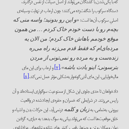
که با یکی‌شدن با کشتگان می‌توانند از اصل صیانت از نفس درگذرند،
دستگاه سرکوب را شگفت‌زده می‌کنند؛ چون ارعاب در نهایت وسیله‌ی
اصلیِ سرکوب آن‌ها است؛
«و این رو بدونید؛‌ واسه منی که
بچه‌م رو با دست خودم خاک کردم … من همون
موقع خودمم باهاش خاک کردم؛ من الان یه
مرده‌ای‌ام که فقط قدم می‌زنه راه می‌ره
زنده‌ست و یه مرده رو نمی‌تونی از مردن
[۷]
و ارعاب برای این مای
بترسونی؛ اینو یادت باشه».
مالیخولیایی، این مای آنتی‌گونه‌وار به‌شکلی مؤثر عمل نمی‌کند.
[۸]
دادخواهان تا حدی جلوی این شکل از ممنوعیت سوگواری ایستاده‌اند و آن
را پس می‌زنند. در شرایطی که خسران و حفره‌ی ایجاد‌شده در واقعیت
بیرونی، به‌تمامی، به
درنمی‌آید، این حرکات بدن و اشیاء و
زبان و کلمه
خلق موقعیت‌ها است که می‌تواند بیانی به سوگ بدهد؛ به «بازی» گرفتن
زمان و مکان و تن و چیزها. رقص، کنش‌های تنانه‌ و ترانه‌های عزادارانه‌ی