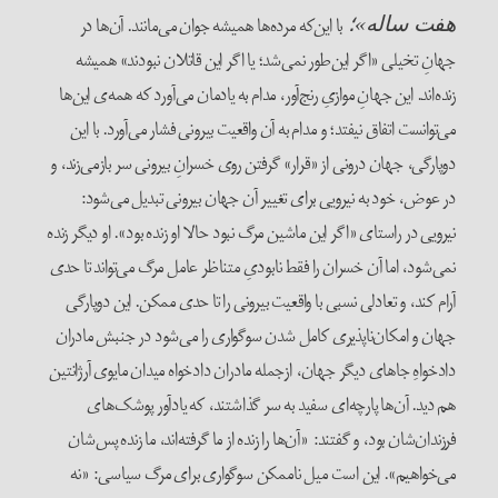
با این‌که مرده‌ها همیشه جوان می‌مانند. آن‌ها در
هفت ساله»؛
جهانِ تخیلی «اگر این‌طور نمی‌شد؛ یا اگر این قاتلان نبودند» همیشه
زنده‌اند. این جهانِ موازیِ رنج‌آور، مدام به یادمان می‌آورد که همه‌ی این‌ها
می‌توانست اتفاق نیفتد؛ و مدام به آن واقعیت بیرونی فشار می‌آورد. با این
دوپارگی، جهان درونی از «قرار» گرفتن روی خسرانِ بیرونی سر بازمی‌زند، و
در عوض، خود به نیرویی برای تغییر آن جهان بیرونی تبدیل می‌شود:
نیرویی در راستای «اگر این ماشین مرگ نبود حالا او زنده بود». او دیگر زنده
نمی‌شود، اما آن خسران را فقط نابودیِ متناظر عامل مرگ می‌تواند تا حدی
آرام کند، و تعادلی نسبی با واقعیت بیرونی را تا حدی ممکن. این دوپارگی
جهان و امکان‌ناپذیری کامل شدن سوگواری را می‌شود در جنبش مادران
دادخواه‌ِ جاهای دیگر جهان، ازجمله مادران دادخواه میدان مایوی آرژانتین
هم دید. آن‌ها پارچه‌ای سفید به سر گذاشتند، که یادآور پوشک‌های
فرزندان‌شان بود، و گفتند: «آن‌ها را زنده از ما گرفته‌اند، ما زنده پس‌شان
می‌خواهیم». این است میل ناممکن سوگواری برای مرگ سیاسی: «نه