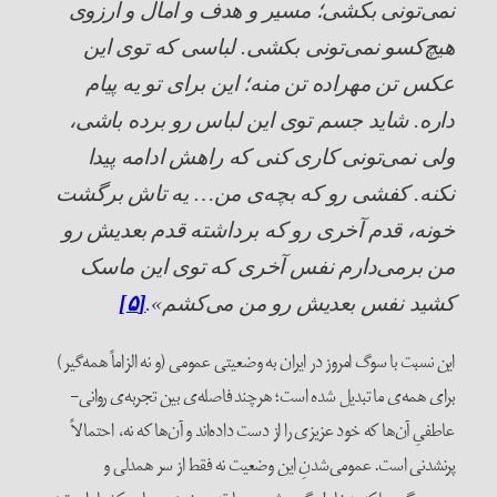
نمی‌تونی بکشی؛ مسیر و هدف و آمال و آرزوی
هیچ‌کسو نمی‌تونی بکشی. لباسی که توی این
عکس تن مهراده تن منه؛ این برای تو یه پیام
داره. شاید جسم توی این لباس رو برده باشی،
ولی نمی‌تونی کاری کنی که راهش ادامه پیدا
نکنه. کفشی رو که بچه‌ی من… یه تاش برگشت
خونه، قدم آخری رو که برداشته قدم بعدیش رو
من برمی‌دارم نفس آخری که توی این ماسک
کشید نفس بعدیش رو من می‌کشم».
[۵]
این نسبت با سوگ امروز در ایران به وضعیتی عمومی (و نه الزاماً همه‌گیر)
برای همه‌ی ما تبدیل شده است؛ هرچند فاصله‌‌‌ی بین تجربه‌ی روانی-
عاطفیِ آن‌ها که خود عزیزی را از دست داده‌اند و آن‌ها که نه، احتمالاً
پرنشدنی است. عمومی‌‌شدنِ این وضعیت نه فقط از سر همدلی و