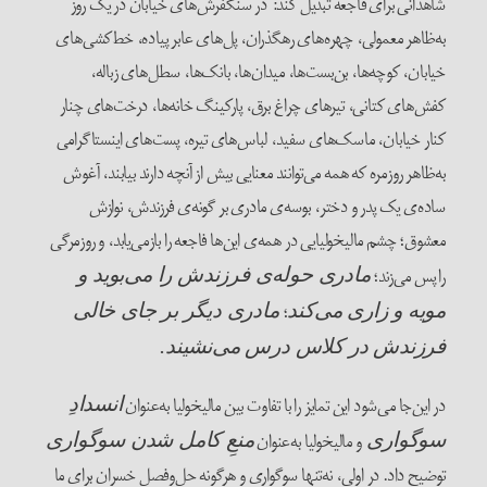
شاهدانی برای فاجعه تبدیل کند: در سنگفرش‌های خیابان در یک روز
به‌ظاهر معمولی، چهره‌های رهگذران، پل‌های عابر پیاده، خط‌کشی‌های
خیابان، کوچه‌ها، بن‌بست‌ها، میدان‌ها، بانک‌ها، سطل‌های زباله،
کفش‌های کتانی، تیرهای چراغ برق، پارکینگ خانه‌ها، درخت‌های چنار
کنار خیابان، ماسک‌های سفید، لباس‌های تیره، پست‌های اینستاگرامی
به‌ظاهر روزمره که همه می‌توانند معنایی بیش‌ از آنچه دارند بیابند، آغوش
ساده‌ی یک پدر و دختر، بوسه‌ی مادری بر گونه‌ی فرزندش، نوازش
معشوق؛ چشم‌ مالیخولیایی در همه‌ی این‌ها فاجعه را بازمی‌یابد، و روزمرگی
را پس می‌زند؛
مادری حوله‌ی فرزندش را می‌بوید و
؛
مویه و زاری می‌کند
مادری دیگر بر جای خالی
فرزندش در کلاس درس می‌نشیند.
در این‌جا می‌شود این تمایز را با تفاوت بین مالیخولیا به‌عنوان
انسدادِ
و مالیخولیا به‌عنوان
سوگواری
منعِ کامل شدن سوگواری
توضیح داد. در اولی، نه‌تنها سوگواری و هرگونه حل‌وفصلِ خسران برای ما