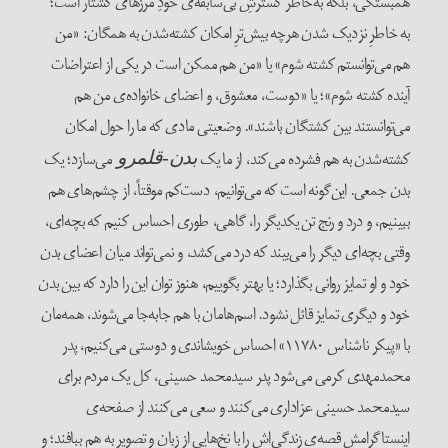
همبستگی، بلکه به‌خاطر گسترشِ بی‌سابقه‌ی خودِ مرزهای کشتار است؛
به خاطرِ نزدیک شدن هرچه بیش‌ترِ امکان کشته‌شدن به همگان: «من
هم می‌توانستم کشته شوم» یا «من هم ممکن است در یکی از اعتراضات
آینده کشته شوم»؛ یا «دوست، معشوق، و اعضای خانواده‌ی من هم
می‌توانستند بین کشتگان باشند». وضعیتی مادی که ما را حول امکان
کشته‌شدن به هم فشرده می‌کند، از ما یک
می‌سازد؛ یک
بدن-قلمرو
بدن جمعی. این‌گونه است که می‌توانیم، دست‌کم موقتاً، از چشم‌های هم
ببینیم، و درد و رنج تن یکدیگر را، گاهی، طوری احساس کنیم که بچه‌ای،
وقتی بچه‌ای دیگر را می‌بیند که درد می‌کشد، و نمی‌تواند میان اعضای بدن
خود و او تمایز روانی بگذارد؛ یا بهتر بگوییم، هنوز توان این را دارد که بین بدن
خود و دیگری تمایز قائل نشود. اسم‌هامان با هم جابه‌جا می‌شوند، همه‌مان
با «پیکر ناشناس ۱۱۷۸۰» احساس خویشاندی و دوستی می‌کنیم، پدر
محمدمهدی کرمی می‌شود پدر سیدمحمد حسینی، کل یک مردم برای
سیدمحمد حسینی عزاداری می‌کنند و سعی می‌کنند از صفحه‌ی
اینستاگرامش قصه‌ی زندگی‌اش را با نخ‌هایی از زبان و تصویر به هم ببافند؛ و