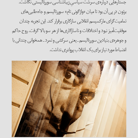
جستارهایی درباره‌ی سرشت سیاسیِ زیباشناسی سوررئالیستی نگاشت.
برتون در پی آن بود تا میان «واژگونی تامِ» سوررئالیسم و جاه‌طلبی‌های
تمامیت‌گرای مارکسیسم انقلابی سازگاری برقرار کند. این تجربه چندان
موفقیت‌آمیز نبود و اختلافات و ناسازگاری‌ها از هر سو بالا گرفت. روح حاکم
و جوهره‌ی بنیادین سوررئالیسم ـ یعنی سرکشی و تمرد ـ همخوانی چندانی با
انضباط مورد نیاز برای یک انقلاب پرولتری نداشت.