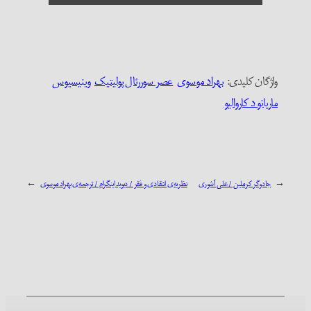
واژگان کلیدی:‌
بهراد موسوی
عصر سوررئال پولیتیک
وینیسیوس
ماریانو د کاروالیو
←
جادوگر کرملین / علی آشوری
نظریه‌ی انتقادی و فقر / دیوید اینگرام / ترجمه‌ی بهراد موسوی
→