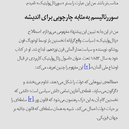
مناسب‌تر باشد. من این عبارت را بستر «سوررئال‌پولیتیک» نامیدم.
سوررئالیسم به‌مثابه چارچوبی برای اندیشه
من در این‌جا به تبیین این پیشنهاد مفهومی می‌پردازم. اصطلاح
«رئال‌پولیتیک» (سیاست واقع‌گرایانه) نخستین بار توسط لودویگ فون
روشائو، نویسنده و سیاست‌مدار آلمانی قرن نوزدهم، ابداع شد. او در کتاب
خود به سال ۱۸۵۳ تحت عنوان «اصول رئال‌پولیتیکِ کاربردی در قبال
اوضاع ملی آلمان»،
[۲]
این مفهوم را چنین تعریف می‌کند:
«مطالعه‌ی نیروهایی که دولت را شکل می‌دهند، تداوم می‌بخشند و
دگرگون می‌سازند، نقطه‌ی آغازین تمامی دانش سیاسی است؛ دانشی که
نخستین گامِ آن به این درک رهنمون می‌شود که قانون زور،
[۳]
سلطه‌ای را
بر حیات دولت اعمال می‌کند، شبیه به همان سلطه‌ای که قانون جاذبه بر
جهان فیزیکی.