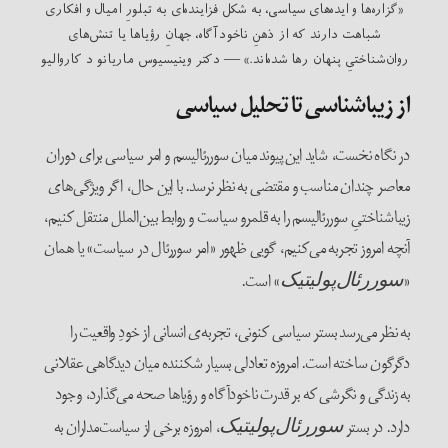
«گزاره‌ها و ایده‌های سیاسی، به شکل فزاینده‌ای به تبلورِ امیال و افکاری
شباهت دارند که از ذهنِ ناخودآگاه، جهانِ رؤیاها یا تنش‌های
روان‌شناختیِ پنهان رها شده‌اند.» — دکتر وینیسیوس ماریانو د کاروالیو
از زیباشناسی تا تحلیل سیاسی
در نگاه نخست، شاید این پیوند میان سوررئالیسم و امر سیاسی برای دوران
معاصر چندان مناسب و مقتضی به نظر نرسد. با این حال، اگر ویژگی‌های
زیباشناختیِ سوررئالیسم را به قلمرو سیاست و روابط بین‌الملل منتقل کنیم،
آنچه امروز تجربه می‌کنیم، گویی ظهور «امر سوررئال در سیاست» یا همان
«
» است.
سوررئال‌پولیتیک
به نظر می‌رسد بستر سیاسی کنونی، تجربه‌ی انسانی از خودِ واقعیت را
دگرگون ساخته است. امروزه تعادلی بسیار شکننده میان دیدگاهی عقلانی
به زندگی و نگرشی که بر قدرت ناخودآگاه و رؤیاها صحه می‌گذارد، وجود
دارد. در بستر
، امروزه برخی از سیاست‌مداران به
سوررئال‌پولیتیک