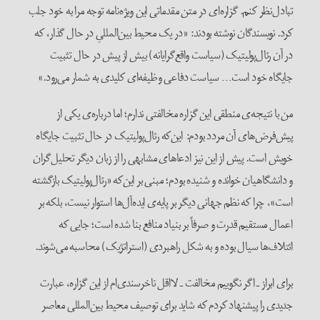
تبادل‌نظر کنم. گزاره‌ای در متن مقدماتی این ویژه‌نامه توجه مرا به خود جلب
کرد. نویسندگان نوشته بودند: «در یک محیط بین‌المللیِ در حال گذار، که
در آن رئال‌پولیتیک (سیاست واقع‌گرایانه) بیش از پیش در حال تثبیت
جایگاه خود است… سیاست دفاعی وظیفه‌ای کلیدی به شمار می‌رود.»
من با نتیجه‌‌ی منطقی این گزاره مخالفتی ندارم؛ اما درباره‌ی یکی از
پیش‌فرض‌های آن مردد بودم: این‌که رئال‌پولیتیک در حال تثبیت جایگاه
خویش است. پیش از این نیز ادعاهای مشابهی را از زبان دیگر تحلیل‌گران
و دانشگاهیان خوانده و شنیده بودم؛ مبنی بر این‌که «رئال‌پولیتیک بازگشته
است»، چرا که نظم جهانی دیگر بر پایه‌‌ی ایده‌آل‌ها استوار نیست، بلکه بر
اعمال مستقیم قدرت و صرفاً بر بنیاد منافع بنا شده است؛ جایی که
ائتلاف‌ها سیال بوده و به شکل راهبردی (استراتژیک) محاسبه می‌شوند.
برای ابراز ـ اگر نگوییم مخالفت ـ لااقل ناخرسندی‌ام از این گزاره، عبارت
جدیدی را پیشنهاد کردم که شاید برای توصیف محیط بین‌المللی معاصر