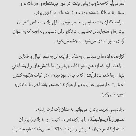
نظر می‌آید که مجذوب زیباییِ نهفته در امور غیرمنتظره و غیرعادی، و
مسائل نادیده‌انگاشته‌شده و نامتعارف شده‌اند. در کانون برخی
سیاست‌‌گذاری‌های خارجی معاصر، نوعی تمایل برای به چالش کشیدن
ارزش‌ها و هنجارهای تحمیلی، در تکاپو برای دستیابی به آنچه که به عنوان
آزادی صورت‌بندی می‌شود، به چشم می‌خورد.
گزاره‌ها و ایده‌های سیاسی، به شکل فزاینده‌ای به تبلورِ امیال و افکاری
شباهت دارند که از ذهنِ ناخودآگاه، جهانِ رؤیاها یا تنش‌های روان‌شناختیِ
پنهان رها شده‌اند؛ فرآیندی که به بیان خودِ برتون، «در غیاب هرگونه کنترل
اعمال‌شده از سوی عقل، و مبرا از هرگونه دغدغه زیباشناختی یا اخلاقی»
صورت می‌گیرد.
با بازنویسیِ تعریف برتون، می‌توانیم به‌عنوان یک فرض اولیه،
را این‌گونه تعریف کنیم: باور به واقعیتِ برترِ آن
سوررئال‌پولیتیک
دسته از تفاسیر جهان که پیش از این نادیده انگاشته می‌شدند؛ باور به قدرتِ