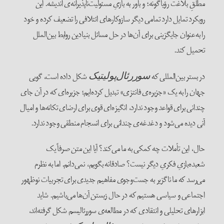
مطلقِ بلاغت رؤیاگونه؛ و باور به بازیِ مسئولیت‌ناپذیرانه‌ی اندیشه. این
رویکرد تمایل دارد تمامی دیگر سازوکارهای ائتلافی را تضعیف کرده و خود
را به‌عنوان جایگزینی برای آن‌ها در حل مسائل بنیادین روابط بین‌الملل
تحمیل کند.
در بستر بین‌المللی که
شکل داده است، گویی
سوررئال‌پولیتیک
جهان را به یک «جزیره‌ی فانتزی» تبدیل کرده‌ایم؛ جزیره‌ای که در آن جای
چندانی برای قواعد وجود ندارد، انگیزه‌ای قوی برای ارضای تکانه‌ها و امیال
آنی دیده می‌شود و دغدغه‌ی چندانی برای انسجام منطقی وجود ندارد.
حال، این تأملات چه کمکی به ما می‌کند؟ آیا این متن صرفاً یک
شعبده‌بازیِ فکریِ دیگر نیست؟ صادقانه بگویم، نمی‌دانم. اما به نظرم
می‌رسد که ما ناگزیر به جست‌وجوی مفاهیم جدیدی برای تجربیات نوظهور
اجتماعی و سیاسی هستیم که در حال زیستن آن‌ها می‌باشیم. شاید
ابزارهای تحلیلی و انتقادی که در مطالعه‌ی سوررئالیسم شکل گرفته‌اند،