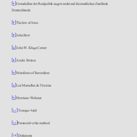
[۲]
Grundsätze der Realpolitik angewendet auf die staatlichen Zustände
Deutschlands
[۳]
The law of force
[۴]
John Bew
[۵]
John W. Kluge Center
[۶]
André Breton
[۷]
Manifesto of Surrealism
[۸]
Les Mamelles de Tirésias
[۹]
Merriam-Webster
[۱۰]
Trompe-l’œil
[۱۱]
Paranoial-critic method
[۱۲]
Delusions