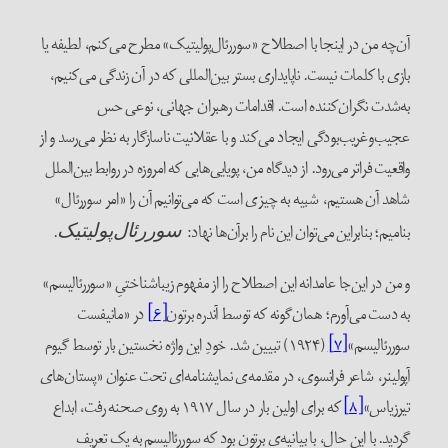
آن‌چه من در اینجا با اصطلاح «سوررئال‌پولیتیک» مطرح می‌کنم، لطیفه‌ یا
بازی با کلمات نیست. ناپایداری بستر بین‌المللی که در آن زندگی می‌کنیم،
به‌شدت نگران‌کننده است. اقدامات رهبران جهانی، نوعی حس
عجیب‌و‌غریب‌بودگی ایجاد می‌کند و با عقلانیت ناسازگار به نظر می‌رسد و از
واقعیت فراتر می‌رود. از دیدگاه من، پویایی‌هایی که امروزه در روابط بین‌الملل
شاهد آن هستیم، شبیه به چیزی است که می‌توانیم آن را «امر سوررئال»
بنامیم؛ بنابراین می‌توان این نام را برآن‌ها نهاد:
.
سوررئال‌پولیتیک
و من در این‌جا عامدانه این اصطلاح را از مفهوم زیباشناختیِ «سوررئالیسم»
به دست می‌آورم؛ همان‌گونه که توسط آندره برتون
[۶]
در «مانیفست
سوررئالیسم»
[۷]
(۱۹۲۴) تبیین شد. خودِ این واژه نخستین بار توسط گیوم
آپولینر، شاعر فرانسوی، در مقدمه‌ی نمایشنامه‌ای تحت عنوان «پستان‌های
تیرزیاس»
[۸]
که برای اولین بار در سال ۱۹۱۷ به روی صحنه رفت، ابداع
گردید. با این حال، با بیانیه‌ی برتون بود که سوررئالیسم به یک تعریف