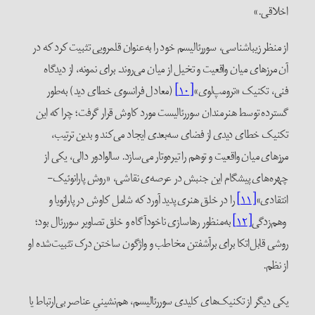
اخلاقی.»
از منظر زیباشناسی، سوررئالیسم خود را به‌عنوان قلمرویی تثبیت کرد که در
آن مرزهای میان واقعیت و تخیل از میان می‌روند. برای نمونه، از دیدگاه
فنی، تکنیک «ترومپ‌لوی»
[۱۰]
(معادل فرانسوی خطای دید) به‌طور
گسترده توسط هنرمندان سوررئالیست مورد کاوش قرار گرفت؛ چرا که این
تکنیک خطای دیدی از فضای سه‌بعدی ایجاد می‌کند و بدین ترتیب،
مرزهای میان واقعیت و توهم را تیره‌و‌تار می‌سازد. سالوادور دالی، یکی از
چهره‌های پیشگام این جنبش در عرصه‌ی نقاشی، «روش پارانوئیک-
انتقادی»
[۱۱]
را در خلق هنری پدید آورد که شامل کاوش در پارانویا و
وهم‌زدگی
[۱۲]
به‌منظور رهاسازی ناخودآگاه و خلق تصاویر سوررئال بود؛
روشی قابل‌اتکا برای برآشفتن مخاطب و واژگون ساختن درک تثبیت‌شده او
از نظم.
یکی دیگر از تکنیک‌های کلیدی سوررئالیسم، هم‌نشینیِ عناصر بی‌ارتباط یا