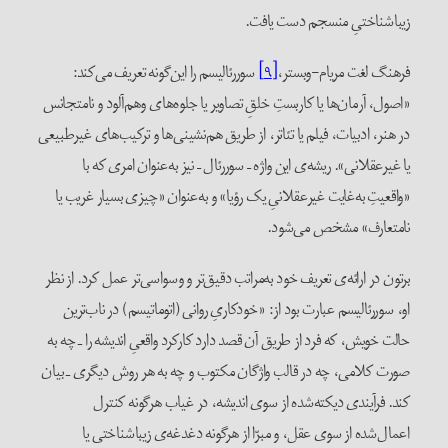
زیباشناختیِ منسجم دست یافت.
فرهنگ لغت مریام-وبستر،
[۹]
سوررئالیسم را این‌گونه تعریف می‌کند:
«اصول، آرمان‌ها یا کاربستِ خلقِ تصاویر یا جلوه‌های وهم‌آلود و نامتجانس
در هنر، ادبیات، فیلم یا تئاتر، از طریق هم‌نشینی‌ها و ترکیب‌های غیرطبیعی
یا غیرعقلانی». ریشه‌ی این واژه – سوررئال – نیز به‌عنوان امری که با
«واقعیتِ به‌غایت غیرعقلانیِ یک رؤیا» و به‌عنوان «چیزی بسیار غریب یا
نامتعارف» مشخص می‌شود.
برتون در ارائه‌ی تعریف خود به‌مراتب دقیق‌تر و وسواسی‌تر عمل کرد. از نظر
او، سوررئالیسم عبارت بود از: «خودکاریِ روانی (اتوماتیسم) در ناب‌ترین
حالت خویش، که فرد از طریق آن قصد دارد کارکرد واقعیِ اندیشه را ـ چه به
صورت کلامی، چه در قالب واژگان مکتوب و چه به هر روش دیگری ـ بیان
کند. فرآیندی دیکته‌شده از سوی اندیشه، در غیاب هرگونه کنترل
اعمال‌شده از سوی عقل، و مبرّا از هرگونه دغدغه‌ی زیباشناختی یا