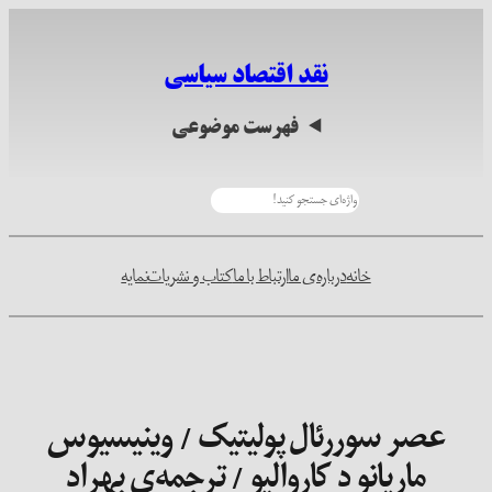
رفتن
به
نقد اقتصاد سیاسی
محتوا
فهرست موضوعی
جستجو
خانه
درباره‌ی ما
ارتباط با ما
کتاب و نشریات
نمایه
عصر سوررئال پولیتیک / وینیسیوس
ماریانو د کاروالیو / ترجمه‌ی بهراد