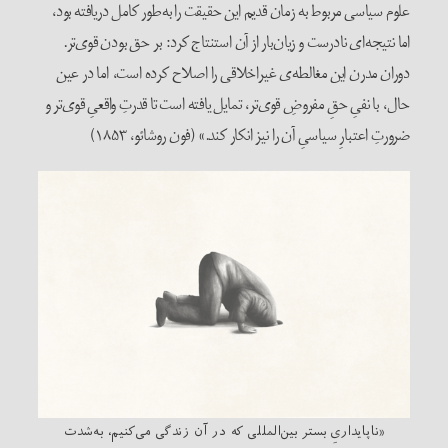
علوم سیاسی مربوط به زمان قدیم این حقیقت را به‌طور کامل دریافته بود،
اما نتیجه‌ای نادرست و زیان‌بار از آن استنتاج کرد: بر حق بودن قوی‌تر.
دوران مدرن این مغالطه‌ی غیراخلاقی را اصلاح کرده است، اما در عین
حال، با نفیِ حقِ مفروضِ قوی‌تر، تمایل یافته است تا قدرتِ واقعیِ قوی‌تر و
ضرورتِ اعتبارِ سیاسیِ آن را نیز انکار کند.» (فون روشائو، ۱۸۵۳)
«ناپایداریِ بستر بین‌المللی که در آن زندگی می‌کنیم، به‌شدت