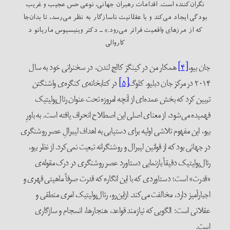
نگران‌کننده است. اقدامات رهبران جهانی، نوعی حس عجیب و غریب
‌بودگی ایجاد می‌کند و با عقلانیت ناسازگار به نظر می‌رسد، تا بدان‌جا
که از مرزهای واقعیت فراتر می‌رود.» ـ دکتر وینیسیوس ماریانو د
کاروالی
جان بیو،
[۴]
همکار من در کینگز کالج لندن، در سخنرانی خود به سال
۲۰۱۴ در مرکز جان دبلیو. کلوگ
[۵]
در کتابخانه‌ی کنگره‌ی واشنگتن
تبیین کرد که بخش عمده‌ای از آنچه امروزه تحت عنوان رئال‌پولیتیک
فهمیده می‌شود، از معنای اصلی این اصطلاح انحراف یافته است. به باورِ
بیو، این مفهوم تلاشی اولیه برای دستیابی به اهداف لیبرالِ عصر روشنگری
در جهانی بود که از قوانین لیبرال و روشنگرانه تبعیت نمی‌کرد. از نظر بیو،
رئال‌پولیتیک دقیقاً بازنمایی دستاورد عصر روشنگری در درک مقوله‌ی
«قدرت» است؛ دستاوردی که با این انگاره که قدرت صرفاً ماهیتی قهری و
اجبارآمیز دارد، مخالفت می‌کند. از‌این‌رو، رئال‌پولیتیک امری منطقی و
عقلانی است: الگویی که نیازمند قواعد، هنجارها، انسجام و سازگاری
است.