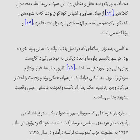
متضاد، بدون تعهد به عقل و منطق بود. این هم‌نشینی‌ها اغلب محصولِ
کلاژهایی
[۱۳]
از مواد، تصاویر و اشیای گوناگون بودند که به شیوه‌هایی
ناهمگون گردهم می‌آمدند و الهام‌بخشِ امر‌ی زاییده‌ی فانتزی
[۱۴]
و
رؤیاگونه می‌شدند.
عکاسی، به‌عنوان رسانه‌ای که در اصل با ثبت واقعیت عینی پیوند خورده
بود، در سوررئالیسم جلوه‌ها و ابعاد دیگری به خود می‌گیرد. کاربست
روش‌هایی چون نوردهیِ مضاعف،
[۱۵]
تلفیقِ چاپ‌ها، فوتومونتاژ و
سولاریزاسیون، به شکلی دراماتیک درهم‌آمیختگی رؤیا و واقعیت را احضار
می‌کرد و بدین ترتیب، عکس‌ها را از تکلف و تعهد به بازنمایی عینیِ واقعیتِ
مشهود رها می‌ساخت.
بسیاری از هنرمندانی که سوررئالیسم را به‌عنوان یک بستر زیباشناختی
پذیرفتند، در عرصه‌ی سیاسی نیز مشارکت داشتند. خودِ آندره برتون در سال
۱۹۲۷ به عضویت حزب کمونیست فرانسه درآمد و در سال ۱۹۳۵