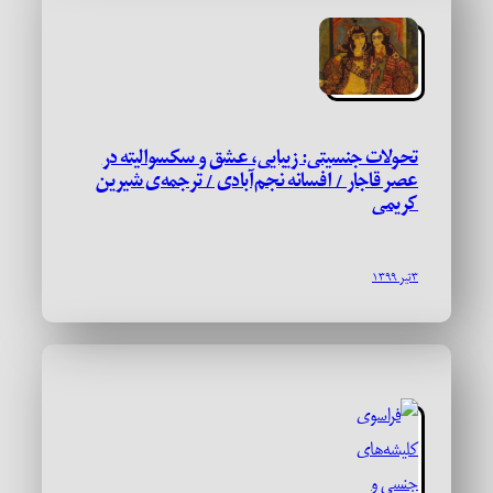
تحولات جنسیتی: زیبایی، عشق و سکسوالیته در
عصر قاجار / افسانه نجم‌آبادی / ترجمه‌ی شیرین
کریمی
۳ تیر ۱۳۹۹