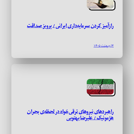
رازآمیز کردن سرمایه‌داری ایرانی / پرویز صداقت
۴ اردیبهشت ۱۴۰۵
راهبردهای نیروهای ترقی‌خواه در لحظه‌ی بحران
هژمونیک / علیرضا بهتویی