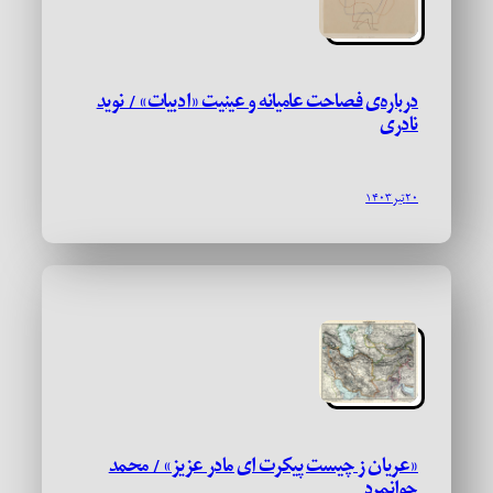
درباره‌ی فصاحت عامیانه و عینیت «ادبیات» / نوید
نادری
۲۰ تیر ۱۴۰۳
«عریان ز چیست پیکرت ای مادر عزیز» / محمد
جوانمرد