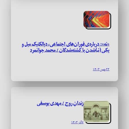
«نه»: درباره‌ی فوران‌های اجتماعی، دیالکتیک میل و
یکی (نـ)شدن با کشته‌شدگان / محمد جوانمرد
۲۳ بهمن ۱۴۰۳
زندانِ روح / مهدی یوسفی
۷ آذر ۱۴۰۳