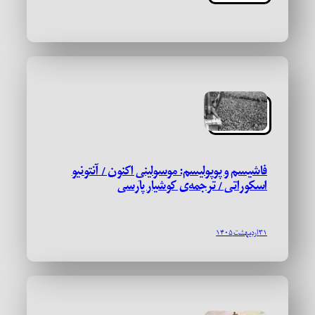
فاشیسم و پوپولیسم: موسولینیِ اکنون / آنتونیو
اسکوراتی / ترجمه‌ی کوشیار پارسی
۳۱ اردیبهشت ۱۴۰۵