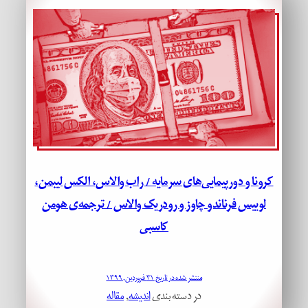
کرونا و دورپیمایی‌های سرمایه / راب والاس، الکس لیبمن،
لوییس فرناندو چاوز و رودریک والاس / ترجمه‌ی هومن
کاسبی
منتشر شده در تاریخ ۳۱ فروردین, ۱۳۹۹
در دسته بندی
اندیشه
, 
مقاله