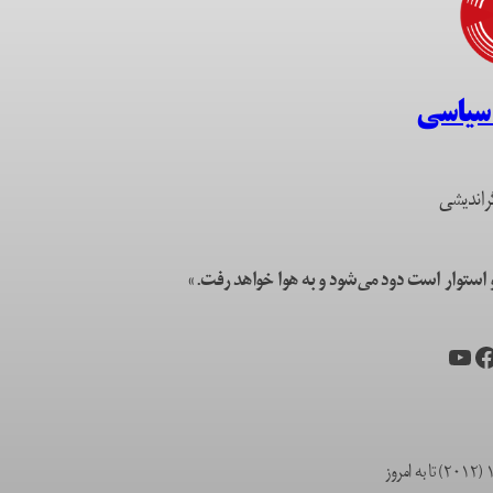
 سیاسی
راندیشی
ستوار است دود می‌شود و به هوا خواهد رفت.»
یس‌بوک
یوتیوب