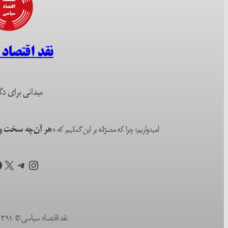
نقد اقتصاد
میدانی برای دگ
امیدواریم؛ چرا که مصرّانه بر این گمانیم که
«هر آن‌چه سخت و ا
اینستاگرم
تلگرام
X
ف
نقد اقتصاد سیاسی © ۱۳۹۱ (۲۰۱۲) تا به امروز