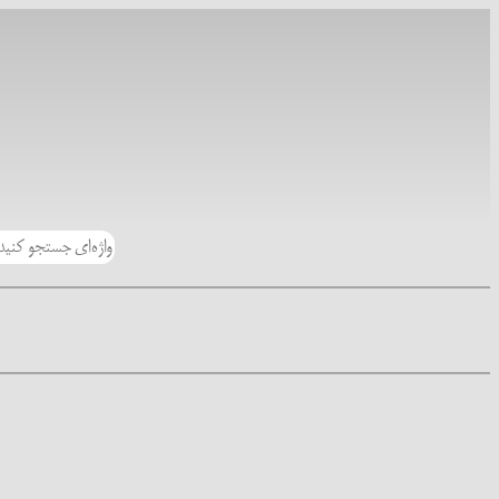
رفتن
به
محتوا
جستجو