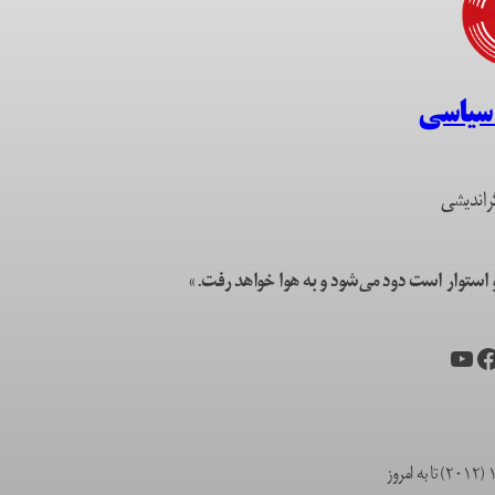
 سیاسی
راندیشی
ستوار است دود می‌شود و به هوا خواهد رفت.»
یس‌بوک
یوتیوب