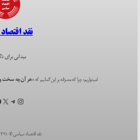
نقد اقتصاد
میدانی برای دگ
امیدواریم؛ چرا که مصرّانه بر این گمانیم که
«هر آن‌چه سخت و ا
اینستاگرم
تلگرام
X
ف
نقد اقتصاد سیاسی © ۱۳۹۱ (۲۰۱۲) تا به امروز