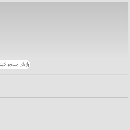
رفتن
به
محتوا
جستجو