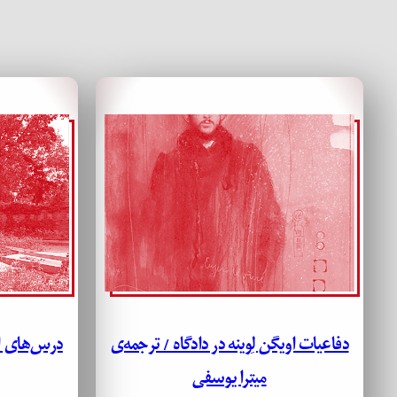
دفاعیات اویگن لِوینه در دادگاه / ترجمه‌ی
درس‌های ان
میترا یوسفی