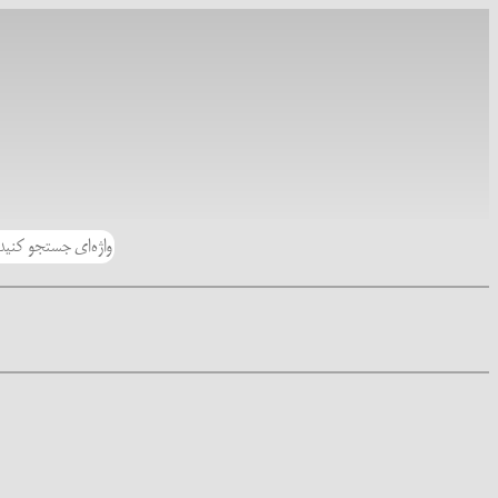
رفتن
به
محتوا
جستجو