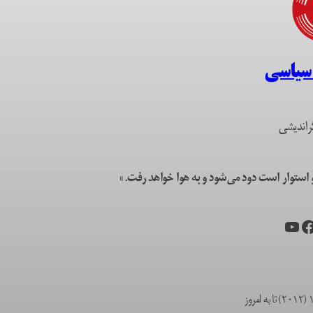
 سیاسی
راندیشی
ستوار است دود می‌شود و به هوا خواهد رفت.»
یس‌بوک
یوتیوب