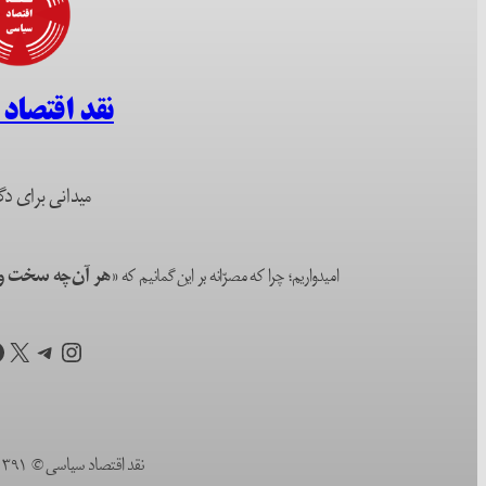
نقد اقتصاد
میدانی برای دگ
امیدواریم؛ چرا که مصرّانه بر این گمانیم که
«هر آن‌چه سخت و ا
اینستاگرم
تلگرام
X
ف
نقد اقتصاد سیاسی © ۱۳۹۱ (۲۰۱۲) تا به امروز