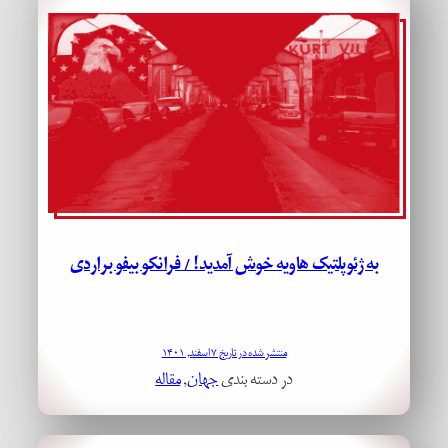
به ژئوپلتیک هاویه خوش آمدید! / فرانکو بیفو براردی
منتشر شده در تاریخ ۷ اسفند, ۱۴۰۱
در دسته بندی
جهان
, 
مقاله