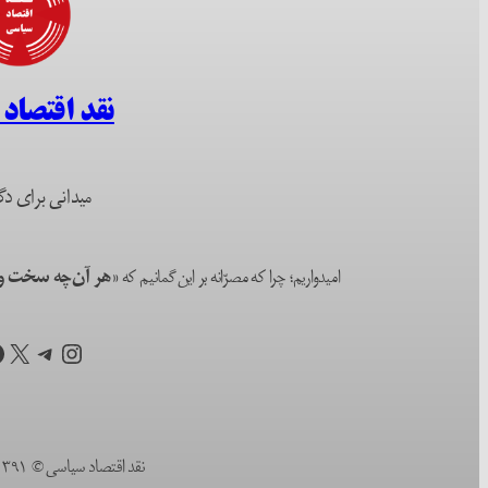
نقد اقتصاد
میدانی برای دگ
امیدواریم؛ چرا که مصرّانه بر این گمانیم که
«هر آن‌چه سخت و ا
اینستاگرم
تلگرام
X
ف
نقد اقتصاد سیاسی © ۱۳۹۱ (۲۰۱۲) تا به امروز