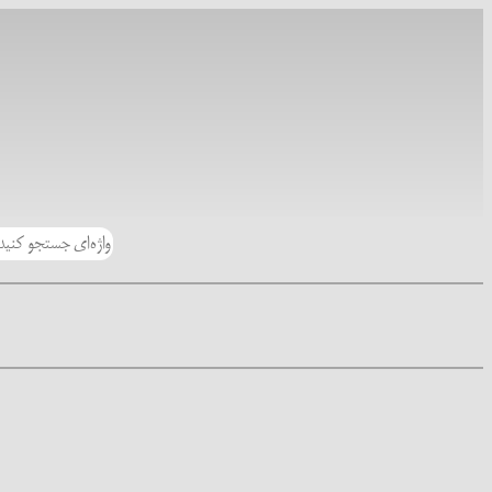
رفتن
به
محتوا
جستجو