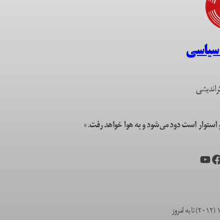
 سیاسی
راندیشی
ستوار است دود می‌شود و به هوا خواهد رفت.»
یس‌بوک
یوتیوب