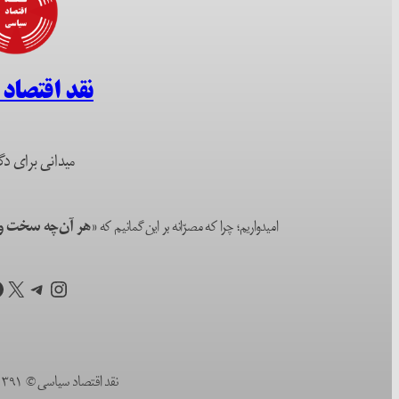
نقد اقتصاد
میدانی برای دگ
امیدواریم؛ چرا که مصرّانه بر این گمانیم که
«هر آن‌چه سخت و ا
اینستاگرم
تلگرام
X
ف
نقد اقتصاد سیاسی © ۱۳۹۱ (۲۰۱۲) تا به امروز