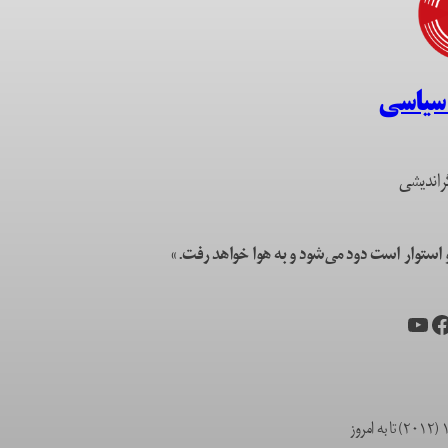
 سیاسی
راندیشی
ستوار است دود می‌شود و به هوا خواهد رفت.»
یس‌بوک
یوتیوب