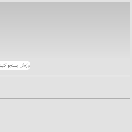
رفتن
به
محتوا
جستجو