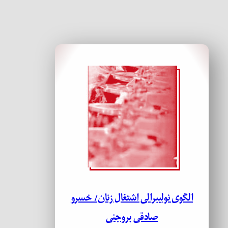
الگوی نولیبرالی اشتغال زنان/ خسرو
صادقی بروجنی