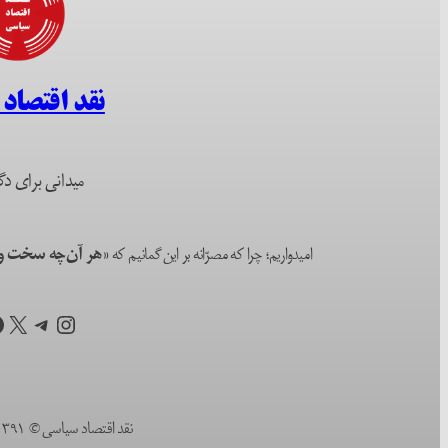
نقد اقتصاد
میدانی برای دگ
امیدواریم؛ چرا که مصرّانه بر این گمانیم که
«هر آن‌چه سخت و ا
اینستاگرم
تلگرام
X
ف
نقد اقتصاد سیاسی © ۱۳۹۱ (۲۰۱۲) تا به امروز