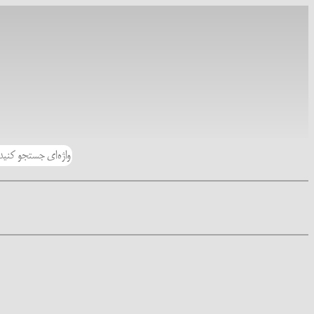
رفتن
به
محتوا
جستجو