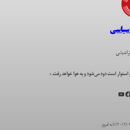
 سیاسی
راندیشی
ستوار است دود می‌شود و به هوا خواهد رفت.»
یس‌بوک
یوتیوب