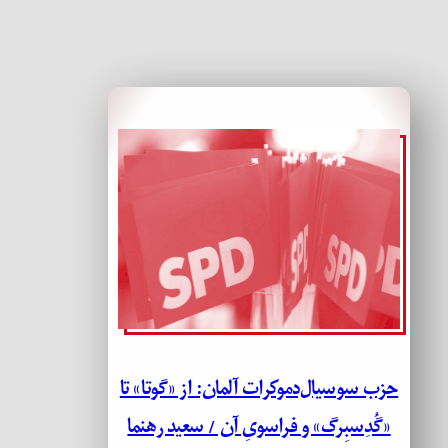
حزب سوسیال‌دموکرات آلمان: از «گوتا» تا
«گُدِسبِرگ» و فراسویِ آن / سعید رهنما