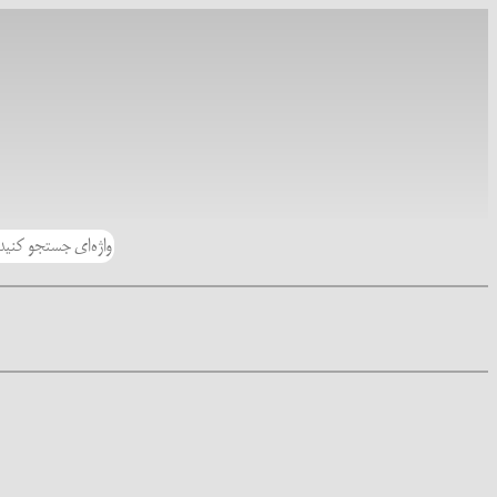
رفتن
به
محتوا
جستجو