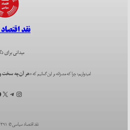
نقد اقتصاد
میدانی برای دگ
امیدواریم؛ چرا که مصرّانه بر این گمانیم که
«هر آن‌چه سخت و ا
اینستاگرم
تلگرام
X
ف
نقد اقتصاد سیاسی © ۱۳۹۱ (۲۰۱۲) تا به امروز