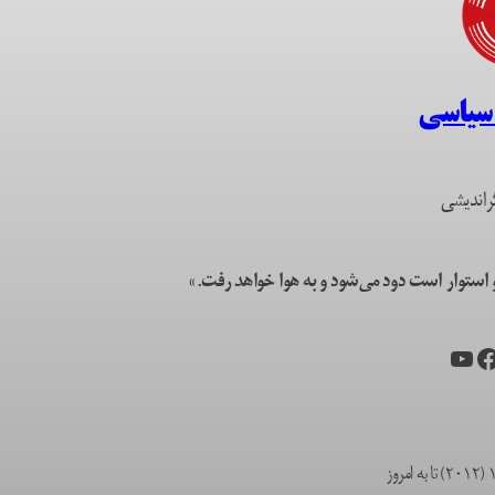
 سیاسی
راندیشی
ستوار است دود می‌شود و به هوا خواهد رفت.»
یس‌بوک
یوتیوب